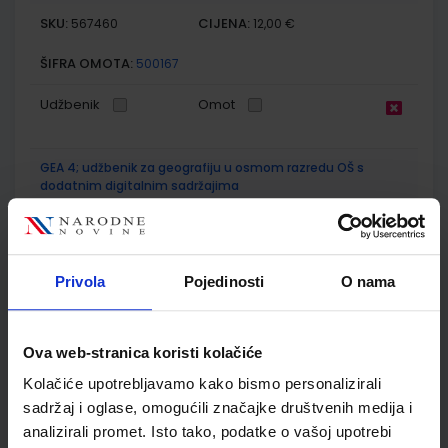
SKU:
CIJENA:
567460
12,00 €
ŠIFRA OMOTA:
500167
Udžbenik
Omot
GEA 4; udžbenik za geografiju u osmom razredu OŠ s
dodatnim digitalnim sadržajima
Autor(i):
Danijel Orešić Igor Tišma Ružica Vuk Alenka Bujan
Nakladnik:
ŠKOLSKA KNJIGA d.d.
Registarski broj ministarstva:
7625
SKU:
CIJENA:
569175
13,24 €
Privola
Pojedinosti
O nama
ŠIFRA OMOTA:
500175
Ova web-stranica koristi kolačiće
Udžbenik
Omot
Kolačiće upotrebljavamo kako bismo personalizirali
sadržaj i oglase, omogućili značajke društvenih medija i
GEA 4; radna bilježnica za geografiju u osmom razredu OŠ s
analizirali promet. Isto tako, podatke o vašoj upotrebi
dodatnim digitalnim sadržajima