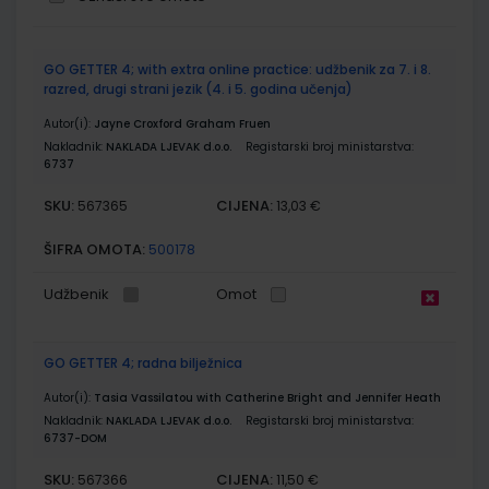
Grupirani
GO GETTER 4; with extra online practice: udžbenik za 7. i 8.
proizvodi
razred, drugi strani jezik (4. i 5. godina učenja)
Autor(i):
Jayne Croxford Graham Fruen
Nakladnik:
NAKLADA LJEVAK d.o.o.
Registarski broj ministarstva:
6737
SKU:
CIJENA:
567365
13,03 €
ŠIFRA OMOTA:
500178
Udžbenik
Omot
GO GETTER 4; radna bilježnica
Autor(i):
Tasia Vassilatou with Catherine Bright and Jennifer Heath
Nakladnik:
NAKLADA LJEVAK d.o.o.
Registarski broj ministarstva:
6737-DOM
SKU:
CIJENA:
567366
11,50 €