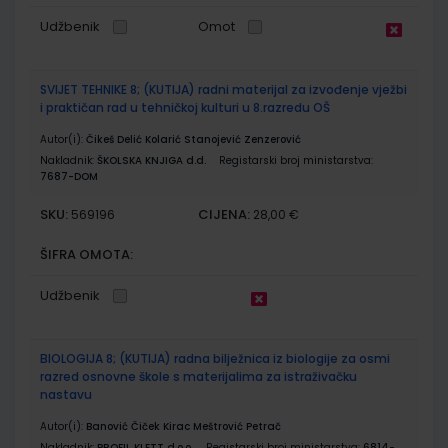
Udžbenik
Omot
SVIJET TEHNIKE 8; (KUTIJA) radni materijal za izvođenje vježbi
i praktičan rad u tehničkoj kulturi u 8.razredu OŠ
Autor(i):
Čikeš Delić Kolarić Stanojević Zenzerović
Nakladnik:
ŠKOLSKA KNJIGA d.d.
Registarski broj ministarstva:
7687-DOM
SKU:
CIJENA:
569196
28,00 €
ŠIFRA OMOTA:
Udžbenik
BIOLOGIJA 8; (KUTIJA) radna bilježnica iz biologije za osmi
razred osnovne škole s materijalima za istraživačku
nastavu
Autor(i):
Banović Čiček Kirac Meštrović Petrač
Nakladnik:
PROFIL KLETT d.o.o.
Registarski broj ministarstva:
6814-