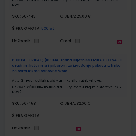
DOM
SKU:
CIJENA:
567443
25,00 €
ŠIFRA OMOTA:
500159
Udžbenik
Omot
POKUSI - FIZIKA 8; (KUTIJA) radna bilježnica FIZIKA OKO NAS 8
s radnim listovima i priborom za izvođenje pokusa iz fizike
za osmi razred osnovne škole
Autor(i):
Paar Ćulibrk Klaić Martinko Sila Tušek Vrhovec
Nakladnik:
ŠKOLSKA KNJIGA d.d.
Registarski broj ministarstva:
7012-
DOM2
SKU:
CIJENA:
567458
32,00 €
ŠIFRA OMOTA:
Udžbenik