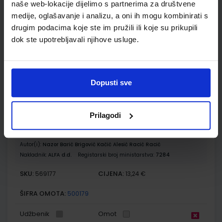
naše web-lokacije dijelimo s partnerima za društvene
Autor(i):
Danijel Orešić Ružica Vuk Igor Tišma Alenka Bujan
medije, oglašavanje i analizu, a oni ih mogu kombinirati s
Nakladnik:
ŠKOLSKA KNJIGA d.d.
Registarski broj ministarstva:
drugim podacima koje ste im pružili ili koje su prikupili
7625-DOM
dok ste upotrebljavali njihove usluge.
SKU:
CIJENA:
569509
13,60 €
ŠIFRA OMOTA:
500175
Dopusti sve
Udžbenik
Omot
Prilagodi
POVIJEST 8; udžbenik iz povijesti za osmi razred osnovne
škole
Autor(i):
Nazor Barić Brigović Kačić Alesić Racić Racić
Nakladnik:
ALFA d.d.
Registarski broj ministarstva:
7284
SKU:
CIJENA:
569177
13,24 €
ŠIFRA OMOTA:
500179
Udžbenik
Omot