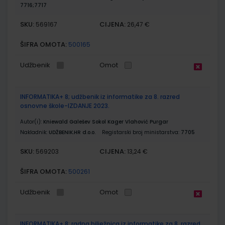
7716;7717
SKU:
CIJENA:
569167
26,47 €
ŠIFRA OMOTA:
500165
Udžbenik
Omot
INFORMATIKA+ 8; udžbenik iz informatike za 8. razred
osnovne škole-IZDANJE 2023.
Autor(i):
Kniewald Galešev Sokol Kager Vlahović Purgar
Nakladnik:
UDŽBENIK.HR d.o.o.
Registarski broj ministarstva:
7705
SKU:
CIJENA:
569203
13,24 €
ŠIFRA OMOTA:
500261
Udžbenik
Omot
INFORMATIKA+ 8; radna bilježnica iz informatike za 8. razred