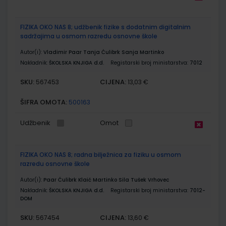
FIZIKA OKO NAS 8; udžbenik fizike s dodatnim digitalnim
sadržajima u osmom razredu osnovne škole
Autor(i):
Vladimir Paar Tanja Ćulibrk Sanja Martinko
Nakladnik:
ŠKOLSKA KNJIGA d.d.
Registarski broj ministarstva:
7012
SKU:
CIJENA:
567453
13,03 €
ŠIFRA OMOTA:
500163
Udžbenik
Omot
FIZIKA OKO NAS 8; radna bilježnica za fiziku u osmom
razredu osnovne škole
Autor(i):
Paar Ćulibrk Klaić Martinko Sila Tušek Vrhovec
Nakladnik:
ŠKOLSKA KNJIGA d.d.
Registarski broj ministarstva:
7012-
DOM
SKU:
CIJENA:
567454
13,60 €