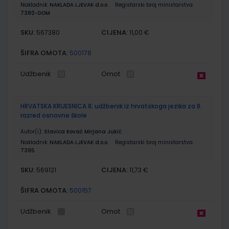
Nakladnik:
NAKLADA LJEVAK d.o.o.
Registarski broj ministarstva:
7380-DOM
SKU:
CIJENA:
567380
11,00 €
ŠIFRA OMOTA:
500178
Udžbenik
Omot
HRVATSKA KRIJESNICA 8; udžbenik iz hrvatskoga jezika za 8.
razred osnovne škole
Autor(i):
Slavica Kovač Mirjana Jukić
Nakladnik:
NAKLADA LJEVAK d.o.o.
Registarski broj ministarstva:
7395
SKU:
CIJENA:
569121
11,73 €
ŠIFRA OMOTA:
500157
Udžbenik
Omot