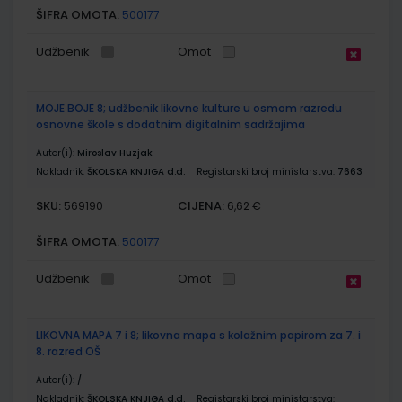
ŠIFRA OMOTA:
500177
Udžbenik
Omot
MOJE BOJE 8; udžbenik likovne kulture u osmom razredu
osnovne škole s dodatnim digitalnim sadržajima
Autor(i):
Miroslav Huzjak
Nakladnik:
ŠKOLSKA KNJIGA d.d.
Registarski broj ministarstva:
7663
SKU:
CIJENA:
569190
6,62 €
ŠIFRA OMOTA:
500177
Udžbenik
Omot
LIKOVNA MAPA 7 i 8; likovna mapa s kolažnim papirom za 7. i
8. razred OŠ
Autor(i):
/
Nakladnik:
ŠKOLSKA KNJIGA d.d.
Registarski broj ministarstva: