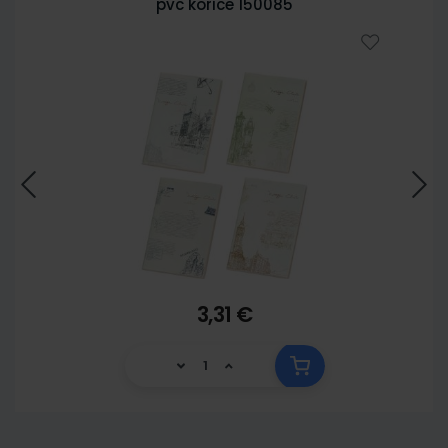
pvc korice 150085
3,31 €