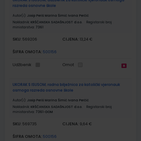
razreda osnovne škole
Autor(i):
Josip Periš Marina Šimić Ivana Perčić
Nakladnik:
KRŠĆANSKA SADAŠNJOST d.o.o.
Registarski broj
ministarstva:
7361
SKU:
CIJENA:
569206
13,24 €
ŠIFRA OMOTA:
500156
Udžbenik
Omot
UKORAK S ISUSOM; radna bilježnica za katolički vjeronauk
osmoga razreda osnovne škole
Autor(i):
Josip Periš Marina Šimić Ivana Perčić
Nakladnik:
KRŠĆANSKA SADAŠNJOST d.o.o.
Registarski broj
ministarstva:
7361-DOM
SKU:
CIJENA:
569735
9,64 €
ŠIFRA OMOTA:
500156