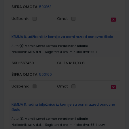
ŠIFRA OMOTA:
500163
Udžbenik
Omot
KEMIJA 8; udžbenik iz kemije za osmi razred osnovne škole
Autor(i):
Mamić Mrvoš Sermek Peradinović Ribarić
Nakladnik:
ALFA d.d.
Registarski broj ministarstva:
6511
SKU:
CIJENA:
567459
13,03 €
ŠIFRA OMOTA:
500160
Udžbenik
Omot
KEMIJA 8; radna bilježnica iz kemije za osmi razred osnovne
škole
Autor(i):
Mamić Mrvoš Sermek Peradinović Ribarić
Nakladnik:
ALFA d.d.
Registarski broj ministarstva:
6511-DOM