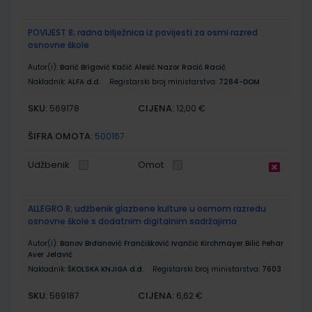
POVIJEST 8; radna bilježnica iz povijesti za osmi razred
osnovne škole
Autor(i):
Barić Brigović Kačić Alesić Nazor Racić Racić
Nakladnik:
ALFA d.d.
Registarski broj ministarstva:
7284-DOM
SKU:
CIJENA:
569178
12,00 €
ŠIFRA OMOTA:
500167
Udžbenik
Omot
ALLEGRO 8; udžbenik glazbene kulture u osmom razredu
osnovne škole s dodatnim digitalnim sadržajima
Autor(i):
Banov Brđanović Frančišković Ivančić Kirchmayer Bilić Pehar
Aver Jelavić
Nakladnik:
ŠKOLSKA KNJIGA d.d.
Registarski broj ministarstva:
7603
SKU:
CIJENA:
569187
6,62 €