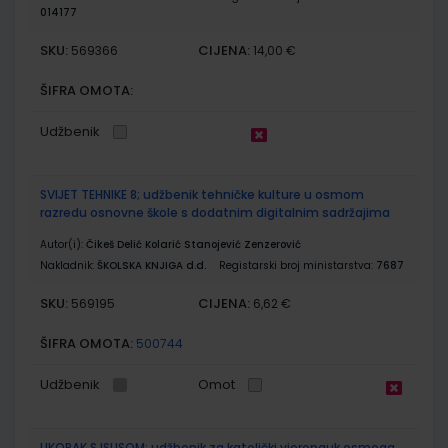
014177
SKU:
CIJENA:
569366
14,00 €
ŠIFRA OMOTA:
Udžbenik
SVIJET TEHNIKE 8; udžbenik tehničke kulture u osmom
razredu osnovne škole s dodatnim digitalnim sadržajima
Autor(i):
Čikeš Delić Kolarić Stanojević Zenzerović
Nakladnik:
ŠKOLSKA KNJIGA d.d.
Registarski broj ministarstva:
7687
SKU:
CIJENA:
569195
6,62 €
ŠIFRA OMOTA:
500744
Udžbenik
Omot
UKORAK S ISUSOM; udžbenik za katolički vjeronauk osmoga