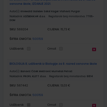
osnovne škole, IZDANJE 2021.
Autor(i):
Kniewald Galešev Sokol Kager Vlahović Purgar
Nakladnik:
UDŽBENIK.HR d.o.o.
Registarski broj ministarstva:
7705-
DOM
SKU:
CIJENA:
569204
15,73 €
ŠIFRA OMOTA:
500159
Udžbenik
Omot
BIOLOGIJA 8; udžbenik iz Biologije za 8. razred osnovne škole
Autor(i):
Banović Čiček Meštrović Mumelaš Petrač
Nakladnik:
PROFIL KLETT d.o.o.
Registarski broj ministarstva:
6814
SKU:
CIJENA:
567442
13,03 €
ŠIFRA OMOTA:
500159
Udžbenik
Omot