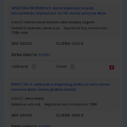
HRVATSKA KRIJESNICA 8; radna bilježnica za jezik,
komunikaciju i književnost za VIII. razred osnovne škole
Autor(i):
Slavica Kovač Mirjana Jukić Danijela Zagorec
Nakladnik:
NAKLADA LJEVAK d.o.o.
Registarski broj ministarstva:
7395-DOM
SKU:
CIJENA:
569122
12,00 €
ŠIFRA OMOTA:
500161
Udžbenik
Omot
RIGHT ON! 4; udžbenik iz engleskog jezika za osmi razred
osnovne škole (osma godina učenja)
Autor(i):
Jenny Dooley
Nakladnik:
ALFA d.d.
Registarski broj ministarstva:
7288
SKU:
CIJENA:
569125
19,85 €
ŠIFRA OMOTA:
500165