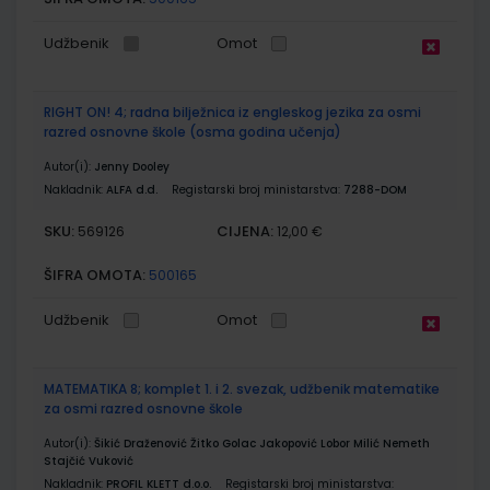
Udžbenik
Omot
RIGHT ON! 4; radna bilježnica iz engleskog jezika za osmi
razred osnovne škole (osma godina učenja)
Autor(i):
Jenny Dooley
Nakladnik:
ALFA d.d.
Registarski broj ministarstva:
7288-DOM
SKU:
CIJENA:
569126
12,00 €
ŠIFRA OMOTA:
500165
Udžbenik
Omot
MATEMATIKA 8; komplet 1. i 2. svezak, udžbenik matematike
za osmi razred osnovne škole
Autor(i):
Šikić Draženović Žitko Golac Jakopović Lobor Milić Nemeth
Stajčić Vuković
Nakladnik:
PROFIL KLETT d.o.o.
Registarski broj ministarstva: