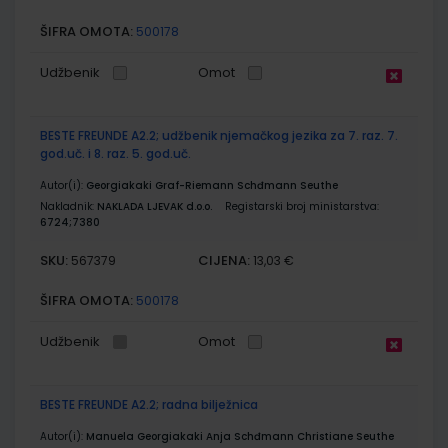
ŠIFRA OMOTA:
500178
Udžbenik
Omot
BESTE FREUNDE A2.2; udžbenik njemačkog jezika za 7. raz. 7.
god.uč. i 8. raz. 5. god.uč.
Autor(i):
Georgiakaki Graf-Riemann Schđmann Seuthe
Nakladnik:
NAKLADA LJEVAK d.o.o.
Registarski broj ministarstva:
6724;7380
SKU:
CIJENA:
567379
13,03 €
ŠIFRA OMOTA:
500178
Udžbenik
Omot
BESTE FREUNDE A2.2; radna bilježnica
Autor(i):
Manuela Georgiakaki Anja Schđmann Christiane Seuthe