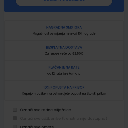
NAGRADNA SMS IGRA
Mogućnost osvajanja neke od 101 nagrade
BESPLATNA DOSTAVA
Za iznose veće od 62,50€
PLAĆANJE NA RATE
do 12 rata bez kamata
10% POPUSTA NA PRIBOR
Kupnjom udžbenika ostvarujete popust na školski pribor
Označi sve radne bilježnice
Označi sve udžbenike (trenutno nije dostupno)
Označi sve omote