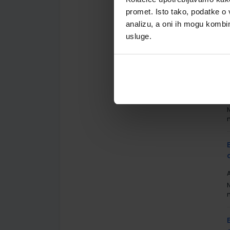
A
promet. Isto tako, podatke o 
analizu, a oni ih mogu kombini
usluge.
A
A