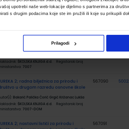
utor(i):
Josipa Blagus Marijana Šundov Ana
vašoj upotrebi naše web-lokacije dijelimo s partnerima za društv
Budojević
Nakladnik:
ŠKOLSKA KNJIGA d.d.
Registarski broj
rati s drugim podacima koje ste im pružili ili koje su prikupili do
ministarstva:
7002-DOM
EUREKA 2; udžbenik za prirodu i društvo s
567089
5002
dodatnim digitalnim sadržajima u drugom
Prilagodi
razredu osnovne škole
utor(i):
Bakarić Palička Ćorić Grgić Križanac Lukša
Nakladnik:
ŠKOLSKA KNJIGA d.d.
Registarski broj
ministarstva:
7007
EUREKA 2; radna bilježnica za prirodu i
567090
5002
društvo u drugom razredu osnovne škole
utor(i):
Bakarić Palička Ćorić Grgić Križanac Lukša
Nakladnik:
ŠKOLSKA KNJIGA d.d.
Registarski broj
ministarstva:
7007-DOM
EUREKA 2; nastavni listići za prirodu i
567091