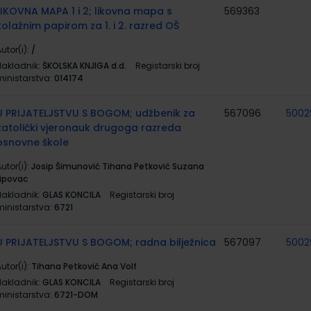
LIKOVNA MAPA 1 i 2; likovna mapa s
569363
kolažnim papirom za 1. i 2. razred OŠ
utor(i):
/
Nakladnik:
ŠKOLSKA KNJIGA d.d.
Registarski broj
ministarstva:
014174
U PRIJATELJSTVU S BOGOM; udžbenik za
567096
5002
katolički vjeronauk drugoga razreda
osnovne škole
utor(i):
Josip Šimunović Tihana Petković Suzana
Lipovac
Nakladnik:
GLAS KONCILA
Registarski broj
ministarstva:
6721
U PRIJATELJSTVU S BOGOM; radna bilježnica
567097
5002
utor(i):
Tihana Petković Ana Volf
Nakladnik:
GLAS KONCILA
Registarski broj
ministarstva:
6721-DOM