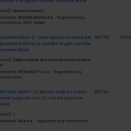
društvo u drugom razredu osnovne škole
utor(i):
Marina Sudarević
Nakladnik:
ŠKOLSKA KNJIGA d.d.
Registarski broj
ministarstva:
7007-DOM3
GLAZBENI KRUG 2; radni obrazovni materijali
567755
5002
glazbene kulture za učenike drugih razreda
osnovne škole
utor(i):
Željkica Mamić Ana Janković Ružica Ambruš
iš
Nakladnik:
PROFIL KLETT d.o.o.
Registarski broj
ministarstva:
LIKOVNA MAPA 1 i 2; likovna mapa s kolaž i
991734
raster papirom za 1. i 2. razred osnovne
škole
utor(i):
/
Nakladnik:
ALFA d.d.
Registarski broj ministarstva: