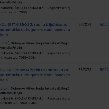
raciella Prtajin
Nakladnik:
ŠKOLSKA KNJIGA d.d.
Registarski broj
ministarstva:
7059
MOJ SRETNI BROJ 2; radna bilježnica za
567072
5002
matematiku u drugom razredu osnovne
škole
utor(i):
Dubravka Miklec Sanja Jakovljević Rogić
raciella Prtajin
Nakladnik:
ŠKOLSKA KNJIGA d.d.
Registarski broj
ministarstva:
7059-DOM
MOJ SRETNI BROJ 2; zbirka zadataka za
567073
5002
matematiku u drugom razredu osnovne
škole
utor(i):
Dubravka Miklec Sanja Jakovljević Rogić
raciella Prtajin
Nakladnik:
ŠKOLSKA KNJIGA d.d.
Registarski broj
ministarstva:
7059-DOM2