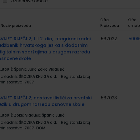
Označi sve omote
Šifra
Šifra
Naziv proizvoda
Proizvoda
omot
rupirani
roizvodi
SVIJET RIJEČI 2; 1. I 2. dio, integrirani radni
567022
50016
udžbenik hrvatskoga jezika s dodatnim
digitalnim sadržajima u drugom razredu
osnovne škole
utor(i):
Španić Jurić Zokić Vladušić
Nakladnik:
ŠKOLSKA KNJIGA d.d.
Registarski broj
ministarstva:
7087
SVIJET RIJEČI 2; nastavni listići za hrvatski
567023
jezik u drugom razredu osnovne škole
utor(i):
Zokić Vladušić Španić Jurić
Nakladnik:
ŠKOLSKA KNJIGA d.d.
Registarski broj
ministarstva:
7087-DOM