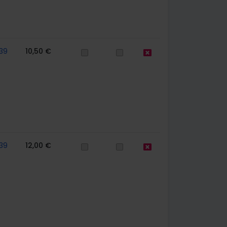
39
10,50 €
39
12,00 €