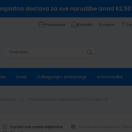
esplatna dostava za sve narudžbe iznad 62,50
Poslovnice
Kontakt
O nama
Če
Pretražite
Pretražite
ola
Ured
Odlaganje i arhiviranje
Informatika
Naslovna
OSNOVNA ŠKOLA IVANA BATELIĆA, 2.RAZRED OŠ
Označi sve radne bilježnice
Označi sve udžbenike (tren