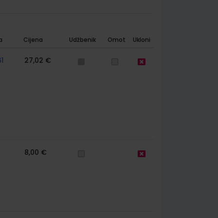
a
Cijena
Udžbenik
Omot
Ukloni
1
27,02 €
8,00 €