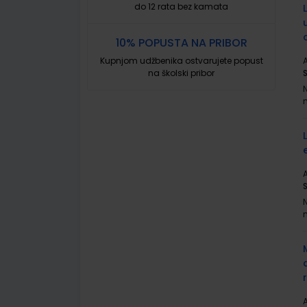
do 12 rata bez kamata
10% POPUSTA NA PRIBOR
Kupnjom udžbenika ostvarujete popust
A
na školski pribor
A
A