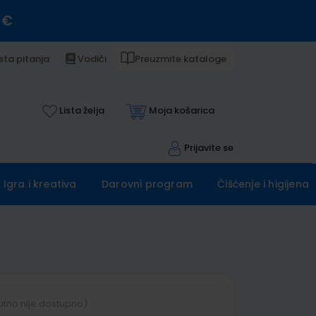
 €
sta pitanja
Vodiči
Preuzmite kataloge
Lista želja
Moja košarica
Prijavite se
Igra i kreativa
Darovni program
Čišćenje i higijena
utno nije dostupno)