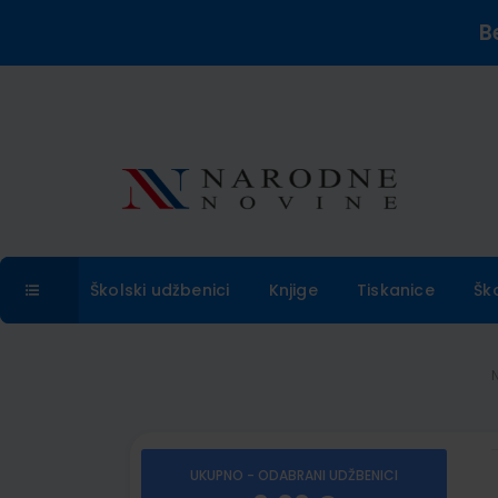
B
Školski udžbenici
Knjige
Tiskanice
Šk
UKUPNO - ODABRANI UDŽBENICI