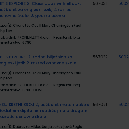
LET'S EXPLORE 2; Class book with eBook,
567031
5002
udžbenik za engleski jezik, 2. razred
osnovne škole, 2. godina učenja
utor(i):
Charlotte Covill Mary Charrington Paul
Shipton
Nakladnik:
PROFIL KLETT d.o.o.
Registarski broj
ministarstva:
6780
LET'S EXPLORE! 2; radna bilježnica za
567032
5002
engleski jezik 2. razred osnovne škole
utor(i):
Charlotte Covill Mary Charrington Paul
Shipton
Nakladnik:
PROFIL KLETT d.o.o.
Registarski broj
ministarstva:
6780-DOM
MOJ SRETNI BROJ 2; udžbenik matematike s
567071
5002
dodatnim digitalnim sadržajima u drugom
razredu osnovne škole
utor(i):
Dubravka Miklec Sanja Jakovljević Rogić