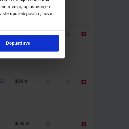
ene medije, oglašavanje i
k ste upotrebljavali njihove
39
10,80 €
Dopusti sve
39
11,00 €
10,00 €