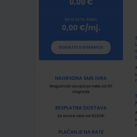
0,00 €
NA 12 RATA, SAMO
0,00 €/mj.
G
p
DODAJTE U KOŠARICU
A
NAGRADNA SMS IGRA
Mogućnost osvajanja neke od 101
nagrade
BESPLATNA DOSTAVA
A
Za iznose veće od 62,50€
PLAĆANJE NA RATE