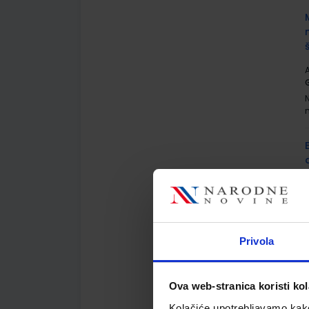
A
G
A
Privola
Ova web-stranica koristi kol
Kolačiće upotrebljavamo kako 