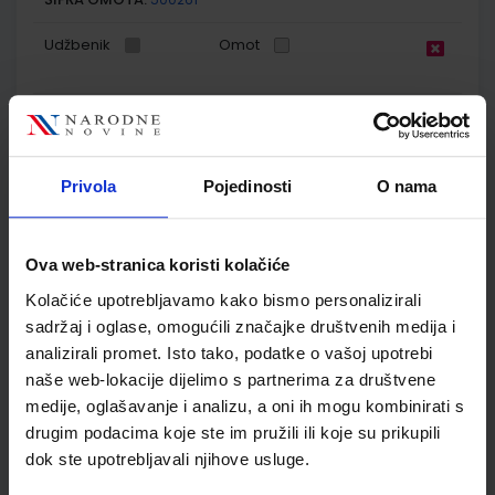
Udžbenik
Omot
GEOGRAFIJA 5; radna bilježnica iz geografije za peti razred
osnovne škole
Autor(i):
Ivan Paradi Ivana Petrić
Privola
Pojedinosti
O nama
Nakladnik:
PROFIL KLETT d.o.o.
Registarski broj ministarstva:
6017-
DOM
SKU:
CIJENA:
556171
8,50 €
Ova web-stranica koristi kolačiće
ŠIFRA OMOTA:
500261
Kolačiće upotrebljavamo kako bismo personalizirali
sadržaj i oglase, omogućili značajke društvenih medija i
Udžbenik
Omot
analizirali promet. Isto tako, podatke o vašoj upotrebi
naše web-lokacije dijelimo s partnerima za društvene
medije, oglašavanje i analizu, a oni ih mogu kombinirati s
POVIJEST 5; udžbenik iz povijesti za peti razred osnovne
škole
drugim podacima koje ste im pružili ili koje su prikupili
dok ste upotrebljavali njihove usluge.
Autor(i):
Birin Glazer Šarlija A.Finek D.Finek
Nakladnik:
ALFA d.d.
Registarski broj ministarstva:
6462