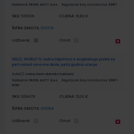
Nakladnik:
PROFIL KLETT d.o.o.
Registarski broj ministarstva:
5987
SKU:
CIJENA:
556106
16,82 €
ŠIFRA OMOTA:
500178
Udžbenik
Omot
HELLO, WORLD! 5; radna bilježnica iz engleskoga jezika za
peti razred osnovne škole, peta godina učenja
Autor(i):
Ivana Karin Marinko Uremović
Nakladnik:
PROFIL KLETT d.o.o.
Registarski broj ministarstva:
5987-
DOM
SKU:
CIJENA:
556476
13,00 €
ŠIFRA OMOTA:
500164
Udžbenik
Omot