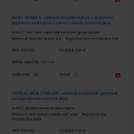
SVIJET TEHNIKE 5; udžbenik tehničke kulture s dodatnim
digitalnim sadržajima u petom razredu osnovne škole
Autor(i):
Delić Jukić Koprivnjak Kovačević grupa autora
Nakladnik:
ŠKOLSKA KNJIGA d.d.
Registarski broj ministarstva:
6161
SKU:
CIJENA:
556185
5,61 €
ŠIFRA OMOTA:
500744
Udžbenik
Omot
UČITELJU, GDJE STANUJEŠ?; udžbenik za katolički vjeronauk
petoga razreda osnovne škole
Autor(i):
Mirjana Novak Barbara Sipina
Nakladnik:
KRŠĆANSKA SADAŠNJOST d.o.o.
Registarski broj
ministarstva:
6163
SKU:
CIJENA:
556193
11,21 €