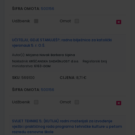
ŠIFRA OMOTA:
500156
Udžbenik
Omot
UČITELJU, GDJE STANUJEŠ?; radna bilježnica za katolički
vjeronauk 5. r. O.Š.
Autor(i):
Mirjana Novak Barbara Sipina
Nakladnik:
KRŠĆANSKA SADAŠNJOST d.o.o.
Registarski broj
ministarstva:
6163-DOM
SKU:
CIJENA:
569100
8,71 €
ŠIFRA OMOTA:
500156
Udžbenik
Omot
SVIJET TEHNIKE 5; (KUTIJA) radni materijali za izvođenje
vježbi i praktičnog rada programa tehničke kulture u petom
razredu osnovne škole