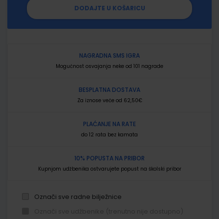
DODAJTE U KOŠARICU
NAGRADNA SMS IGRA
Mogućnost osvajanja neke od 101 nagrade
BESPLATNA DOSTAVA
Za iznose veće od 62,50€
PLAĆANJE NA RATE
do 12 rata bez kamata
10% POPUSTA NA PRIBOR
Kupnjom udžbenika ostvarujete popust na školski pribor
Označi sve radne bilježnice
Označi sve udžbenike (trenutno nije dostupno)