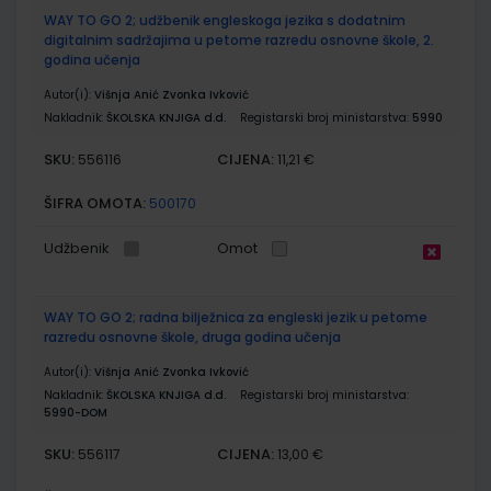
WAY TO GO 2; udžbenik engleskoga jezika s dodatnim
digitalnim sadržajima u petome razredu osnovne škole, 2.
godina učenja
Autor(i):
Višnja Anić Zvonka Ivković
Nakladnik:
ŠKOLSKA KNJIGA d.d.
Registarski broj ministarstva:
5990
SKU:
CIJENA:
556116
11,21 €
ŠIFRA OMOTA:
500170
Udžbenik
Omot
WAY TO GO 2; radna bilježnica za engleski jezik u petome
razredu osnovne škole, druga godina učenja
Autor(i):
Višnja Anić Zvonka Ivković
Nakladnik:
ŠKOLSKA KNJIGA d.d.
Registarski broj ministarstva:
5990-DOM
SKU:
CIJENA:
556117
13,00 €