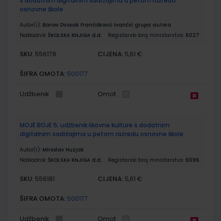
s dodatnim digitalnim sadržajima u petom razredu
osnovne škole
Autor(i):
Banov Dvoxak Frančišković Ivančić grupa autora
Nakladnik:
ŠKOLSKA KNJIGA d.d.
Registarski broj ministarstva:
6027
SKU:
CIJENA:
556178
5,61 €
ŠIFRA OMOTA:
500177
Udžbenik
Omot
MOJE BOJE 5; udžbenik likovne kulture s dodatnim
digitalnim sadržajima u petom razredu osnovne škole
Autor(i):
Miroslav Huzjak
Nakladnik:
ŠKOLSKA KNJIGA d.d.
Registarski broj ministarstva:
6096
SKU:
CIJENA:
556181
5,61 €
ŠIFRA OMOTA:
500177
Udžbenik
Omot