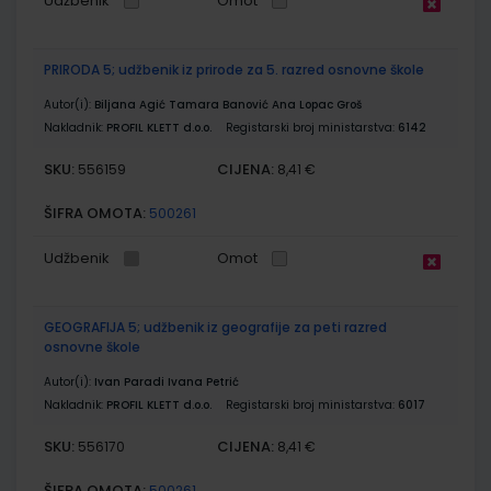
Udžbenik
Omot
PRIRODA 5; udžbenik iz prirode za 5. razred osnovne škole
Autor(i):
Biljana Agić Tamara Banović Ana Lopac Groš
Nakladnik:
PROFIL KLETT d.o.o.
Registarski broj ministarstva:
6142
SKU:
CIJENA:
556159
8,41 €
ŠIFRA OMOTA:
500261
Udžbenik
Omot
GEOGRAFIJA 5; udžbenik iz geografije za peti razred
osnovne škole
Autor(i):
Ivan Paradi Ivana Petrić
Nakladnik:
PROFIL KLETT d.o.o.
Registarski broj ministarstva:
6017
SKU:
CIJENA:
556170
8,41 €
ŠIFRA OMOTA:
500261