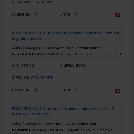
ŠIFRA OMOTA:
500170
Udžbenik
Omot
BESTE FREUNDE A1.1; udžbenik njemačkog jezika za 5. raz. OŠ,
2. godina učenja
Autor(i):
Georgiakaki Bovermann Graf-Riemann Seuthe
Nakladnik:
NAKLADA LJEVAK d.o.o.
Registarski broj ministarstva:
6131
SKU:
CIJENA:
556128
11,21 €
ŠIFRA OMOTA:
500178
Udžbenik
Omot
BESTE FREUNDE A1.1; radna bilježnica za njemački jezik u 5.
razredu, 2. strani jezik
Autor(i):
Georgiakaki Bovermann Seathe Schumann
Nakladnik:
NAKLADA LJEVAK d.o.o.
Registarski broj ministarstva: