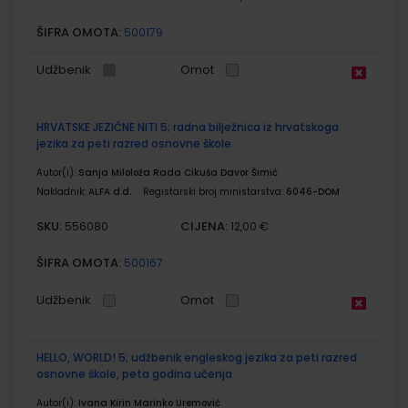
ŠIFRA OMOTA:
500179
Udžbenik
Omot
HRVATSKE JEZIČNE NITI 5; radna bilježnica iz hrvatskoga
jezika za peti razred osnovne škole
Autor(i):
Sanja Miloloža Rada Cikuša Davor Šimić
Nakladnik:
ALFA d.d.
Registarski broj ministarstva:
6046-DOM
SKU:
CIJENA:
556080
12,00 €
ŠIFRA OMOTA:
500167
Udžbenik
Omot
HELLO, WORLD! 5; udžbenik engleskog jezika za peti razred
osnovne škole, peta godina učenja
Autor(i):
Ivana Kirin Marinko Uremović