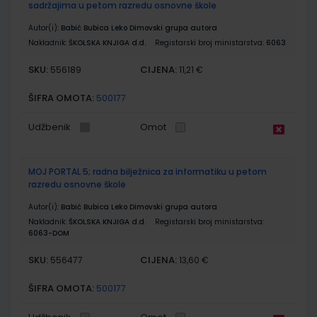
sadržajima u petom razredu osnovne škole
Autor(i):
Babić Bubica Leko Dimovski grupa autora
Nakladnik:
ŠKOLSKA KNJIGA d.d.
Registarski broj ministarstva:
6063
SKU:
CIJENA:
556189
11,21 €
ŠIFRA OMOTA:
500177
Udžbenik
Omot
MOJ PORTAL 5; radna bilježnica za informatiku u petom
razredu osnovne škole
Autor(i):
Babić Bubica Leko Dimovski grupa autora
Nakladnik:
ŠKOLSKA KNJIGA d.d.
Registarski broj ministarstva:
6063-DOM
SKU:
CIJENA:
556477
13,60 €
ŠIFRA OMOTA:
500177