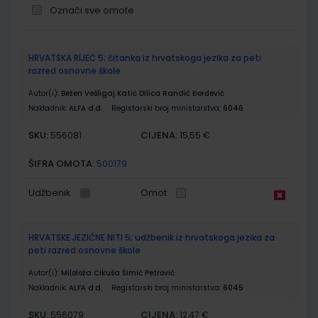
Označi sve omote
Grupirani
HRVATSKA RIJEČ 5; čitanka iz hrvatskoga jezika za peti
proizvodi
razred osnovne škole
Autor(i):
Bežen Vešligaj Katić Dilica Randić Đorđević
Nakladnik:
ALFA d.d.
Registarski broj ministarstva:
6046
SKU:
CIJENA:
556081
15,55 €
ŠIFRA OMOTA:
500179
Udžbenik
Omot
HRVATSKE JEZIČNE NITI 5; udžbenik iz hrvatskoga jezika za
peti razred osnovne škole
Autor(i):
Miloloža Cikuša Šimić Petrović
Nakladnik:
ALFA d.d.
Registarski broj ministarstva:
6045
SKU:
CIJENA:
556079
12,47 €