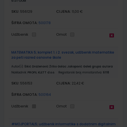
6131-DOM
SKU:
CIJENA:
556129
11,00 €
ŠIFRA OMOTA:
500178
Udžbenik
Omot
MATEMATIKA 5; komplet 1. i 2. svezak, udžbenik matematike
za peti razred osnovne škole
Autor(i):
Šikić Draženović Žitko Golac Jakopović Goleš grupa autora
Nakladnik:
PROFIL KLETT d.o.o.
Registarski broj ministarstva:
6118
SKU:
CIJENA:
556153
22,42 €
ŠIFRA OMOTA:
500164
Udžbenik
Omot
#MOJPORTAL5; udžbenik informatike s dodatnim digitalnim