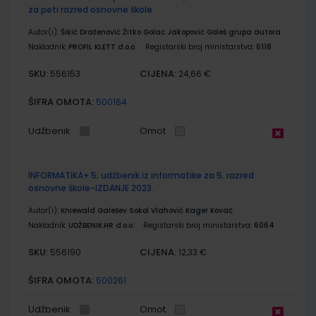
za peti razred osnovne škole
Autor(i):
Šikić Draženović Žitko Golac Jakopović Goleš grupa autora
Nakladnik:
PROFIL KLETT d.o.o.
Registarski broj ministarstva:
6118
SKU:
CIJENA:
556153
24,66 €
ŠIFRA OMOTA:
500164
Udžbenik
Omot
INFORMATIKA+ 5; udžbenik iz informatike za 5. razred
osnovne škole-IZDANJE 2023.
Autor(i):
Kniewald Galešev Sokol Vlahović Kager Kovač
Nakladnik:
UDŽBENIK.HR d.o.o.
Registarski broj ministarstva:
6064
SKU:
CIJENA:
556190
12,33 €
ŠIFRA OMOTA:
500261
Udžbenik
Omot