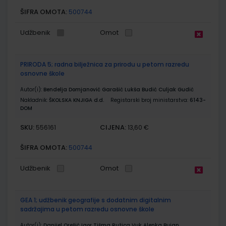
ŠIFRA OMOTA:
500744
Udžbenik
Omot
PRIRODA 5; radna bilježnica za prirodu u petom razredu
osnovne škole
Autor(i):
Bendelja Domjanović Garašić Lukša Budić Culjak Gudić
Nakladnik:
ŠKOLSKA KNJIGA d.d.
Registarski broj ministarstva:
6143-
DOM
SKU:
CIJENA:
556161
13,60 €
ŠIFRA OMOTA:
500744
Udžbenik
Omot
GEA 1; udžbenik geografije s dodatnim digitalnim
sadržajima u petom razredu osnovne škole
Autor(i):
Danijel Orešić Igor Tišma Ružica Vuk Alenka Bujan