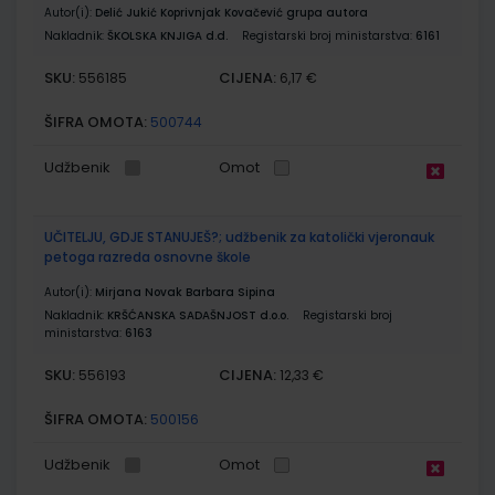
Autor(i):
Delić Jukić Koprivnjak Kovačević grupa autora
Nakladnik:
ŠKOLSKA KNJIGA d.d.
Registarski broj ministarstva:
6161
SKU:
CIJENA:
556185
6,17 €
ŠIFRA OMOTA:
500744
Udžbenik
Omot
UČITELJU, GDJE STANUJEŠ?; udžbenik za katolički vjeronauk
petoga razreda osnovne škole
Autor(i):
Mirjana Novak Barbara Sipina
Nakladnik:
KRŠĆANSKA SADAŠNJOST d.o.o.
Registarski broj
ministarstva:
6163
SKU:
CIJENA:
556193
12,33 €
ŠIFRA OMOTA:
500156
Udžbenik
Omot