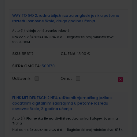
WAY TO GO 2; radna bilježnica za engleski jezik u petome
razredu osnovne škole, druga godina učenja
Autor(i):
Višnja Anić Zvonka Ivković
Nakladnik:
ŠKOLSKA KNJIGA d.d.
Registarski broj ministarstva:
5990-DOM
SKU:
CIJENA:
556117
13,00 €
ŠIFRA OMOTA:
500170
Udžbenik
Omot
FLINK MIT DEUTSCH 2 NEU; udžbenik njemačkog jezika s
dodatnim digitalnim sadržajima u petome razredu
osnovne škole, 2. godina učenja
Autor(i):
Plamenka Bernardi-Britvec Jadranka Salopek Jasmina
Troha
Nakladnik:
ŠKOLSKA KNJIGA d.d.
Registarski broj ministarstva:
6134