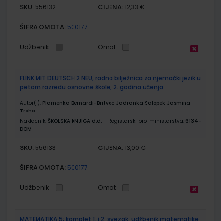
SKU:
CIJENA:
556132
12,33 €
ŠIFRA OMOTA:
500177
Udžbenik
Omot
FLINK MIT DEUTSCH 2 NEU; radna bilježnica za njemački jezik u
petom razredu osnovne škole, 2. godina učenja
Autor(i):
Plamenka Bernardi-Britvec Jadranka Salopek Jasmina
Troha
Nakladnik:
ŠKOLSKA KNJIGA d.d.
Registarski broj ministarstva:
6134-
DOM
SKU:
CIJENA:
556133
13,00 €
ŠIFRA OMOTA:
500177
Udžbenik
Omot
MATEMATIKA 5; komplet 1. i 2. svezak, udžbenik matematike