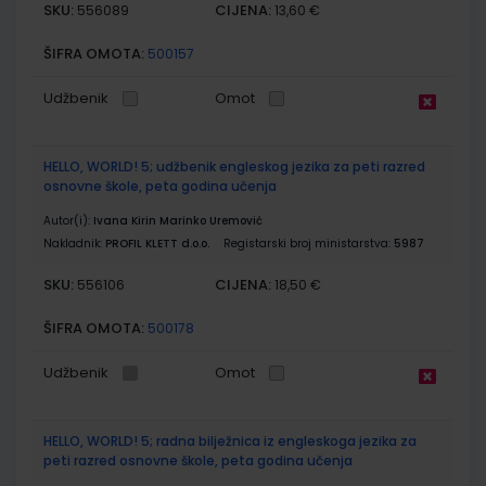
SKU:
CIJENA:
556089
13,60 €
ŠIFRA OMOTA:
500157
Udžbenik
Omot
HELLO, WORLD! 5; udžbenik engleskog jezika za peti razred
osnovne škole, peta godina učenja
Autor(i):
Ivana Kirin Marinko Uremović
Nakladnik:
PROFIL KLETT d.o.o.
Registarski broj ministarstva:
5987
SKU:
CIJENA:
556106
18,50 €
ŠIFRA OMOTA:
500178
Udžbenik
Omot
HELLO, WORLD! 5; radna bilježnica iz engleskoga jezika za
peti razred osnovne škole, peta godina učenja