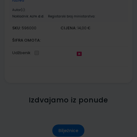
razred
Autor(i):
Nakladnik:
ALFA d.d.
Registarski broj ministarstva:
SKU:
CIJENA:
596000
14,00 €
ŠIFRA OMOTA:
Udžbenik
Izdvajamo iz ponude
Bilježnice