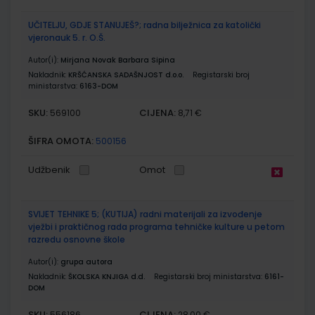
UČITELJU, GDJE STANUJEŠ?; radna bilježnica za katolički
vjeronauk 5. r. O.Š.
Autor(i):
Mirjana Novak Barbara Sipina
Nakladnik:
KRŠĆANSKA SADAŠNJOST d.o.o.
Registarski broj
ministarstva:
6163-DOM
SKU:
CIJENA:
569100
8,71 €
ŠIFRA OMOTA:
500156
Udžbenik
Omot
SVIJET TEHNIKE 5; (KUTIJA) radni materijali za izvođenje
vježbi i praktičnog rada programa tehničke kulture u petom
razredu osnovne škole
Autor(i):
grupa autora
Nakladnik:
ŠKOLSKA KNJIGA d.d.
Registarski broj ministarstva:
6161-
DOM
SKU:
CIJENA:
556186
28,00 €