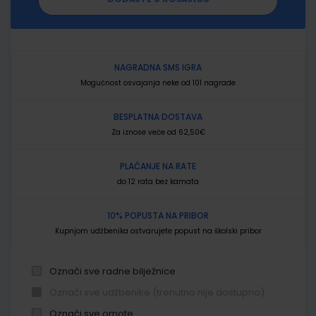
NAGRADNA SMS IGRA
Mogućnost osvajanja neke od 101 nagrade
BESPLATNA DOSTAVA
Za iznose veće od 62,50€
PLAĆANJE NA RATE
do 12 rata bez kamata
10% POPUSTA NA PRIBOR
Kupnjom udžbenika ostvarujete popust na školski pribor
Označi sve radne bilježnice
Označi sve udžbenike (trenutno nije dostupno)
Označi sve omote