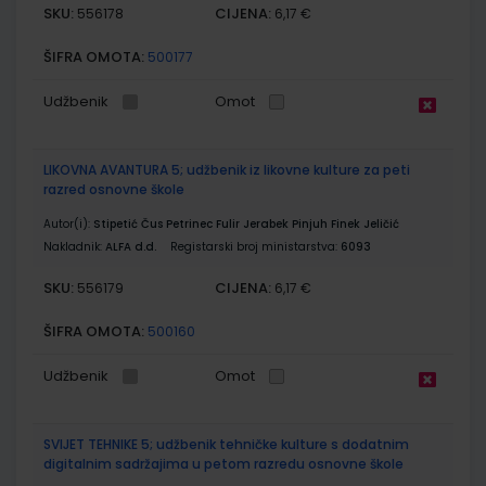
SKU:
CIJENA:
556178
6,17 €
ŠIFRA OMOTA:
500177
Udžbenik
Omot
LIKOVNA AVANTURA 5; udžbenik iz likovne kulture za peti
razred osnovne škole
Autor(i):
Stipetić Čus Petrinec Fulir Jerabek Pinjuh Finek Jeličić
Nakladnik:
ALFA d.d.
Registarski broj ministarstva:
6093
SKU:
CIJENA:
556179
6,17 €
ŠIFRA OMOTA:
500160
Udžbenik
Omot
SVIJET TEHNIKE 5; udžbenik tehničke kulture s dodatnim
digitalnim sadržajima u petom razredu osnovne škole