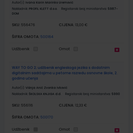
Autor(i):
Ivana Karin Marinko Uremović
Nakladnik:
PROFIL KLETT d.o.o.
Registarski broj ministarstva:
5987-
DOM
SKU:
CIJENA:
556476
13,00 €
ŠIFRA OMOTA:
500164
Udžbenik
Omot
WAY TO GO 2; udžbenik engleskoga jezika s dodatnim
digitalnim sadržajima u petome razredu osnovne škole, 2.
godina učenja
Autor(i):
Višnja Anić Zvonka Ivković
Nakladnik:
ŠKOLSKA KNJIGA d.d.
Registarski broj ministarstva:
5990
SKU:
CIJENA:
556116
12,33 €
ŠIFRA OMOTA:
500170
Udžbenik
Omot