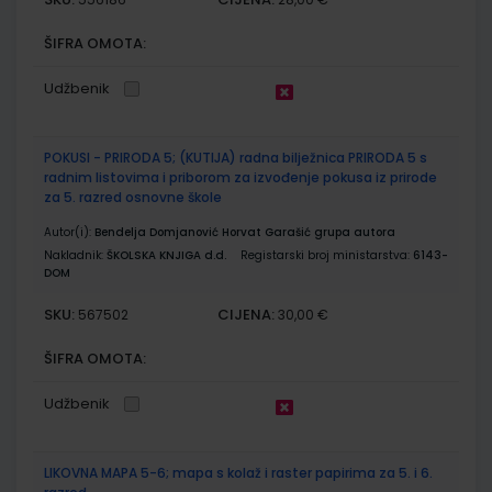
ŠIFRA OMOTA:
Udžbenik
POKUSI - PRIRODA 5; (KUTIJA) radna bilježnica PRIRODA 5 s
radnim listovima i priborom za izvođenje pokusa iz prirode
za 5. razred osnovne škole
Autor(i):
Bendelja Domjanović Horvat Garašić grupa autora
Nakladnik:
ŠKOLSKA KNJIGA d.d.
Registarski broj ministarstva:
6143-
DOM
SKU:
CIJENA:
567502
30,00 €
ŠIFRA OMOTA:
Udžbenik
LIKOVNA MAPA 5-6; mapa s kolaž i raster papirima za 5. i 6.