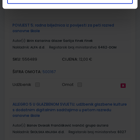
Udžbenik
Omot
POVIJEST 5; radna bilježnica iz povijesti za peti razred
osnovne škole
Autor(i):
Birin Katarina Glazer Šarlija Finek Finek
Nakladnik:
ALFA d.d.
Registarski broj ministarstva:
6462-DOM
SKU:
CIJENA:
556489
12,00 €
ŠIFRA OMOTA:
500167
Udžbenik
Omot
ALLEGRO 5 U GLAZBENOM SVIJETU; udžbenik glazbene kulture
s dodatnim digitalnim sadržajima u petom razredu
osnovne škole
Autor(i):
Banov Dvoxak Frančišković Ivančić grupa autora
Nakladnik:
ŠKOLSKA KNJIGA d.d.
Registarski broj ministarstva:
6027