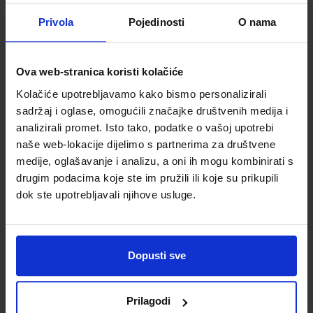
GEA 1; nastavni listići za samovrednovanje i razumijevanje
Privola
Pojedinosti
O nama
geografskih vještina
Autor(i):
Goran Dragičević
Nakladnik:
ŠKOLSKA KNJIGA d.d.
Registarski broj ministarstva:
Ova web-stranica koristi kolačiće
SKU:
CIJENA:
556521
12,00 €
Kolačiće upotrebljavamo kako bismo personalizirali
sadržaj i oglase, omogućili značajke društvenih medija i
ŠIFRA OMOTA:
analizirali promet. Isto tako, podatke o vašoj upotrebi
naše web-lokacije dijelimo s partnerima za društvene
Udžbenik
medije, oglašavanje i analizu, a oni ih mogu kombinirati s
drugim podacima koje ste im pružili ili koje su prikupili
POVIJEST 5; udžbenik iz povijesti za peti razred osnovne
dok ste upotrebljavali njihove usluge.
škole
Autor(i):
Birin Glazer Šarlija A.Finek D.Finek
Nakladnik:
ALFA d.d.
Registarski broj ministarstva:
6462
Dopusti sve
SKU:
CIJENA:
556464
12,33 €
ŠIFRA OMOTA:
500179
Prilagodi