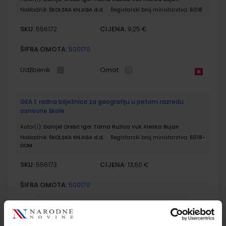
Nakladnik:
ŠKOLSKA KNJIGA d.d.
Registarski broj ministarstva:
6018
SKU:
CIJENA:
556172
9,25 €
ŠIFRA OMOTA:
500170
Udžbenik
Omot
GEA 1; radna bilježnica za geografiju u petom razredu
osnovne škole
Autor(i):
Danijel Orešić Igor Tišma Ružica Vuk Alenka Bujan
Nakladnik:
ŠKOLSKA KNJIGA d.d.
Registarski broj ministarstva:
6018-
DOM
SKU:
CIJENA:
556173
13,60 €
ŠIFRA OMOTA:
500170
Udžbenik
Omot