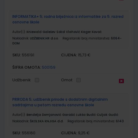
INFORMATIKA+ 5; radna bilježnica iz informatike za 5. razred
osnovne škole
Autor(i):
Kniewald Galešev Sokol Vlahović Kager Kovač
Nakladnik:
UDŽBENIK.HR d.o.o.
Registarski broj ministarstva:
6064-
DOM
SKU:
CIJENA:
556191
15,73 €
ŠIFRA OMOTA:
500159
Udžbenik
Omot
PRIRODA 5; udžbenik prirode s dodatnim digitalnim
sadržajima u petom razredu osnovne škole
Autor(i):
Bendelja Domjanović Garašić Lukša Budić Culjak Gudić
Nakladnik:
ŠKOLSKA KNJIGA d.d.
Registarski broj ministarstva:
6143
SKU:
CIJENA:
556160
9,25 €