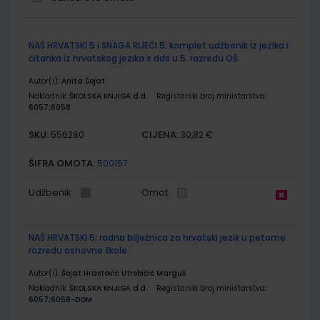
Grupirani
NAŠ HRVATSKI 5 i SNAGA RIJEČI 5; komplet udžbenik iz jezika i
proizvodi
čitanka iz hrvatskog jezika s dds u 5. razredu OŠ
Autor(i):
Anita Šojat
Nakladnik:
ŠKOLSKA KNJIGA d.d.
Registarski broj ministarstva:
6057;6058
SKU:
CIJENA:
556280
30,82 €
ŠIFRA OMOTA:
500157
Udžbenik
Omot
NAŠ HRVATSKI 5; radna bilježnica za hrvatski jezik u petome
razredu osnovne škole
Autor(i):
Šojat Hrastović Utrobičić Marguš
Nakladnik:
ŠKOLSKA KNJIGA d.d.
Registarski broj ministarstva:
6057;6058-DOM