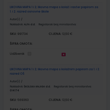
LIKOVNA MAPA 1 i 2; likovna mapa s kolaž i raster papirom za
1. i 2. razred osnovne škole
Autor(i):
/
Nakladnik:
ALFA d.d.
Registarski broj ministarstva:
SKU:
CIJENA:
991734
12,50 €
ŠIFRA OMOTA:
Udžbenik
LIKOVNA MAPA 1 i 2; likovna mapa s kolažnim papirom za 1. i 2.
razred OŠ
Autor(i):
/
Nakladnik:
ŠKOLSKA KNJIGA d.d.
Registarski broj ministarstva:
014174
SKU:
CIJENA:
569363
12,50 €
ŠIFRA OMOTA: