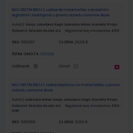
MOJ SRETNI BROJ 1; udžbenik matematike s dodatnim
digitalnim sadržajima u prvom razredu osnovne škole
Autor(i):
Sanja Jakovljević Rogić Dubravka Miklec Graciella Prtajin
Nakladnik:
ŠKOLSKA KNJIGA d.d.
Registarski broj ministarstva:
6123
SKU:
CIJENA:
556057
23,09 €
ŠIFRA OMOTA:
500239
Udžbenik
Omot
MOJ SRETNI BROJ 1; radna bilježnica za matematiku u prvom
razredu osnovne škole
Autor(i):
Dubravka Miklec Sanja Jakovljević Rogić Graciella Prtajin
Nakladnik:
ŠKOLSKA KNJIGA d.d.
Registarski broj ministarstva:
6123-
DOM
SKU:
CIJENA:
556058
10,50 €