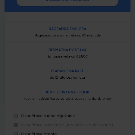
NAGRADNA SMS IGRA
Mogućnost osvajanja neke od 101 nagrade
BESPLATNA DOSTAVA
Za iznose veće od 62,50€
PLAĆANJE NA RATE
do 12 rata bez kamata
10% POPUSTA NA PRIBOR
Kupnjom udžbenika ostvarujete popust na školski pribor
Označi sve radne bilježnice
Označi sve udžbenike (trenutno nije dostupno)
Označi sve omote