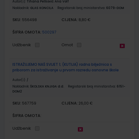
Autor(i):
Tihana Petković Ana Volf
Nakladnik:
GLAS KONCILA
Registarski broj ministarstva:
6079-DOM
SKU:
CIJENA:
556498
8,80 €
ŠIFRA OMOTA:
500297
Udžbenik
Omot
ISTRAŽUJEMO NAŠ SVIJET 1; (KUTIJA) radna bilježnica s
priborom za istraživanje u prvom razredu osnovne škole
Autor(i):
/
Nakladnik:
ŠKOLSKA KNJIGA d.d.
Registarski broj ministarstva:
6151-
DOM2
SKU:
CIJENA:
567759
26,00 €
ŠIFRA OMOTA:
Udžbenik