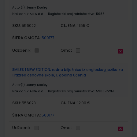
Autor(i):
Jenny Dooley
Nakladnik:
ALFA d.d.
Registarski broj ministarstva:
5983
SKU:
CIJENA:
556022
11,55 €
ŠIFRA OMOTA:
500177
Udžbenik
Omot
SMILES 1 NEW EDITION; radna bilježnica iz engleskog jezika za
1.razred osnovne škole, 1. godina učenja
Autor(i):
Jenny Dooley
Nakladnik:
ALFA d.d.
Registarski broj ministarstva:
5983-DOM
SKU:
CIJENA:
556023
12,00 €
ŠIFRA OMOTA:
500177
Udžbenik
Omot