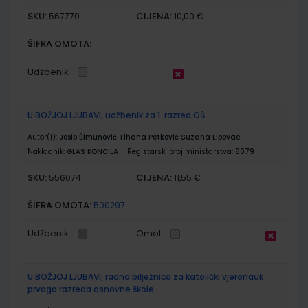
SKU:
CIJENA:
567770
10,00 €
ŠIFRA OMOTA:
Udžbenik
U BOŽJOJ LJUBAVI; udžbenik za 1. razred OŠ
Autor(i):
Josip Šimunović Tihana Petković Suzana Lipovac
Nakladnik:
GLAS KONCILA
Registarski broj ministarstva:
6079
SKU:
CIJENA:
556074
11,55 €
ŠIFRA OMOTA:
500297
Udžbenik
Omot
U BOŽJOJ LJUBAVI; radna bilježnica za katolički vjeronauk
prvoga razreda osnovne škole