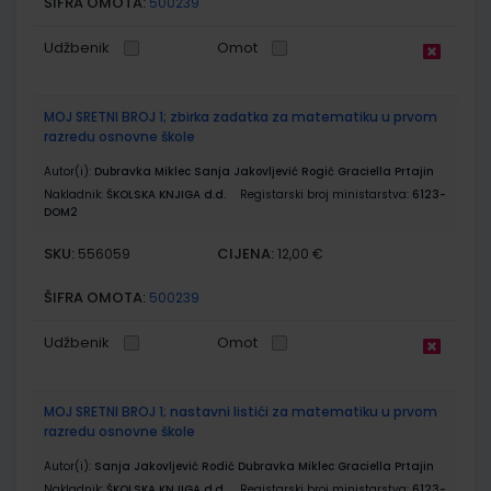
ŠIFRA OMOTA:
500239
Udžbenik
Omot
MOJ SRETNI BROJ 1; zbirka zadatka za matematiku u prvom
razredu osnovne škole
Autor(i):
Dubravka Miklec Sanja Jakovljević Rogić Graciella Prtajin
Nakladnik:
ŠKOLSKA KNJIGA d.d.
Registarski broj ministarstva:
6123-
DOM2
SKU:
CIJENA:
556059
12,00 €
ŠIFRA OMOTA:
500239
Udžbenik
Omot
MOJ SRETNI BROJ 1; nastavni listići za matematiku u prvom
razredu osnovne škole
Autor(i):
Sanja Jakovljević Rodić Dubravka Miklec Graciella Prtajin
Nakladnik:
ŠKOLSKA KNJIGA d.d.
Registarski broj ministarstva:
6123-