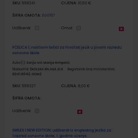
SKU:
CIJENA:
556241
10,50 €
ŠIFRA OMOTA:
500157
Udžbenik
Omot
PČELICA 1; nastavni listići za hrvatski jezik u prvom razredu
osnovne škole
Autor(i):
Sonja Ivić Marija Krmpotić
Nakladnik:
ŠKOLSKA KNJIGA d.d.
Registarski broj ministarstva:
6041;6042-DOM2
SKU:
CIJENA:
556227
8,00 €
ŠIFRA OMOTA:
Udžbenik
SMILES 1 NEW EDITION; udžbenik iz engleskog jezika za
1.razred osnovne škole, 1. godina učenja