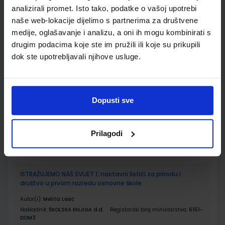
Udžbenik
Omot
analizirali promet. Isto tako, podatke o vašoj upotrebi
naše web-lokacije dijelimo s partnerima za društvene
medije, oglašavanje i analizu, a oni ih mogu kombinirati s
ISTRAŽUJEMO NAŠ SVIJET 1; radna bilježnica za prirodu i
drugim podacima koje ste im pružili ili koje su prikupili
društvo u prvom razredu osnovne škole
dok ste upotrebljavali njihove usluge.
Autor(i):
Alena Letina Tamara Kisovar Ivanda Ivan De Zan
Nakladnik:
ŠKOLSKA KNJIGA d.d.
Registarski broj ministarstva:
6151-
DOM
Dopusti sve
SKU:
CIJENA:
556071
11,00 €
ŠIFRA OMOTA:
500239
Prilagodi
Udžbenik
Omot
ISTRAŽUJEMO NAŠ SVIJET 1; nastavni listići za prirodu i
društvo u prvom razredu osnovne škole
Autor(i):
Melita Lesić
Nakladnik:
ŠKOLSKA KNJIGA d.d.
Registarski broj ministarstva:
6151-
DOM3