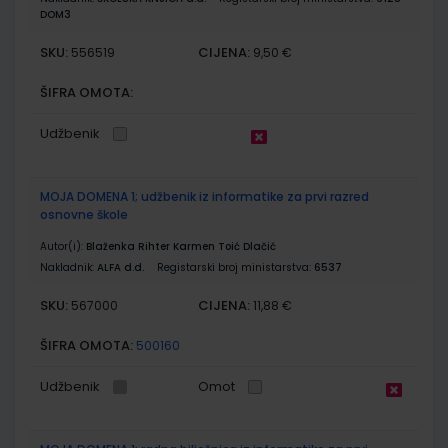
DOM3
SKU:
CIJENA:
556519
9,50 €
ŠIFRA OMOTA:
Udžbenik
MOJA DOMENA 1; udžbenik iz informatike za prvi razred
osnovne škole
Autor(i):
Blaženka Rihter Karmen Toić Dlačić
Nakladnik:
ALFA d.d.
Registarski broj ministarstva:
6537
SKU:
CIJENA:
567000
11,88 €
ŠIFRA OMOTA:
500160
Udžbenik
Omot