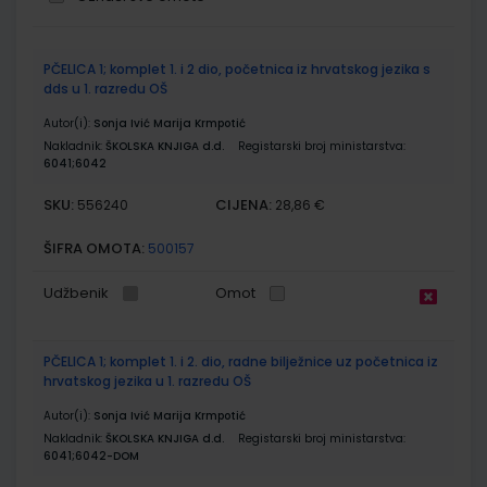
Grupirani
PČELICA 1; komplet 1. i 2 dio, početnica iz hrvatskog jezika s
proizvodi
dds u 1. razredu OŠ
Autor(i):
Sonja Ivić Marija Krmpotić
Nakladnik:
ŠKOLSKA KNJIGA d.d.
Registarski broj ministarstva:
6041;6042
SKU:
CIJENA:
556240
28,86 €
ŠIFRA OMOTA:
500157
Udžbenik
Omot
PČELICA 1; komplet 1. i 2. dio, radne bilježnice uz početnica iz
hrvatskog jezika u 1. razredu OŠ
Autor(i):
Sonja Ivić Marija Krmpotić
Nakladnik:
ŠKOLSKA KNJIGA d.d.
Registarski broj ministarstva:
6041;6042-DOM