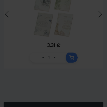
3,31 €