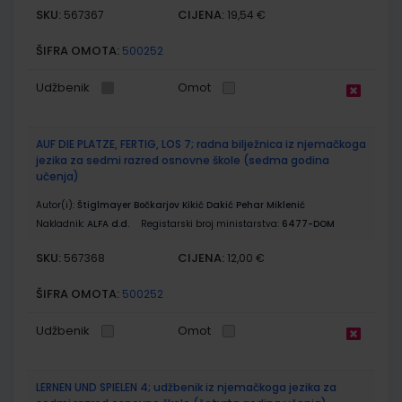
SKU:
CIJENA:
567367
19,54 €
ŠIFRA OMOTA:
500252
Udžbenik
Omot
AUF DIE PLATZE, FERTIG, LOS 7; radna bilježnica iz njemačkoga
jezika za sedmi razred osnovne škole (sedma godina
učenja)
Autor(i):
Štiglmayer Bočkarjov Kikić Dakić Pehar Miklenić
Nakladnik:
ALFA d.d.
Registarski broj ministarstva:
6477-DOM
SKU:
CIJENA:
567368
12,00 €
ŠIFRA OMOTA:
500252
Udžbenik
Omot
LERNEN UND SPIELEN 4; udžbenik iz njemačkoga jezika za