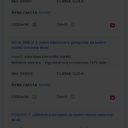
SKU:
CIJENA:
569101
13,24 €
ŠIFRA OMOTA:
500167
Udžbenik
Omot
MOJA ZEMLJA 3; radna bilježnica iz geografije za sedmi
razred osnovne škole
Autor(i):
Kožul Krpes Samardžić Vukelić
Nakladnik:
ALFA d.d.
Registarski broj ministarstva:
7272-DOM
SKU:
CIJENA:
569102
12,00 €
ŠIFRA OMOTA:
500167
Udžbenik
Omot
POVIJEST 7; udžbenik iz povijesti za sedmi razred osnovne
škole