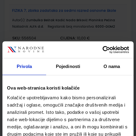
FIZIKA 7; zbirka zadataka za sedmi razred osnovne škole
Autor(i):
Zumbulka Beštak Kadić Nada Brković Planinka Pećina
Nakladnik:
ALFA d.d.
Registarski broj ministarstva:
6000-DOM2
SKU:
CIJENA:
556504
10,00 €
ŠIFRA OMOTA:
500167
Udžbenik
Omot
Privola
Pojedinosti
O nama
KEMIJA 7; udžbenik kemije s dodatnim digitalnim sadržajima
u sedmom razredu osnovne škole
Ova web-stranica koristi kolačiće
Autor(i):
Lukić Marić Zerdun Trenčevska Varga Rupčić Petelinc
Kolačiće upotrebljavamo kako bismo personalizirali
Nakladnik:
ŠKOLSKA KNJIGA d.d.
Registarski broj ministarstva:
6091
sadržaj i oglase, omogućili značajke društvenih medija i
analizirali promet. Isto tako, podatke o vašoj upotrebi
SKU:
CIJENA:
556221
12,66 €
naše web-lokacije dijelimo s partnerima za društvene
medije, oglašavanje i analizu, a oni ih mogu kombinirati s
ŠIFRA OMOTA:
500163
drugim podacima koje ste im pružili ili koje su prikupili