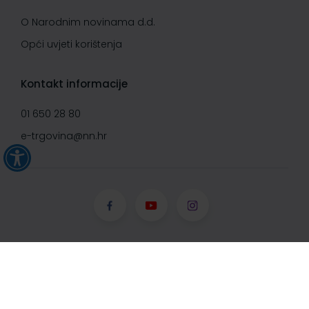
O Narodnim novinama d.d.
Opći uvjeti korištenja
Kontakt informacije
01 650 28 80
e-trgovina@nn.hr