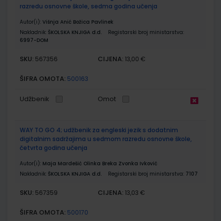
razredu osnovne škole, sedma godina učenja
Autor(i):
Višnja Anić Božica Pavlinek
Nakladnik:
ŠKOLSKA KNJIGA d.d.
Registarski broj ministarstva:
6997-DOM
SKU:
CIJENA:
567356
13,00 €
ŠIFRA OMOTA:
500163
Udžbenik
Omot
WAY TO GO 4; udžbenik za engleski jezik s dodatnim
digitalnim sadržajima u sedmom razredu osnovne škole,
četvrta godina učenja
Autor(i):
Maja Mardešić Olinka Breka Zvonka Ivković
Nakladnik:
ŠKOLSKA KNJIGA d.d.
Registarski broj ministarstva:
7107
SKU:
CIJENA:
567359
13,03 €
ŠIFRA OMOTA:
500170