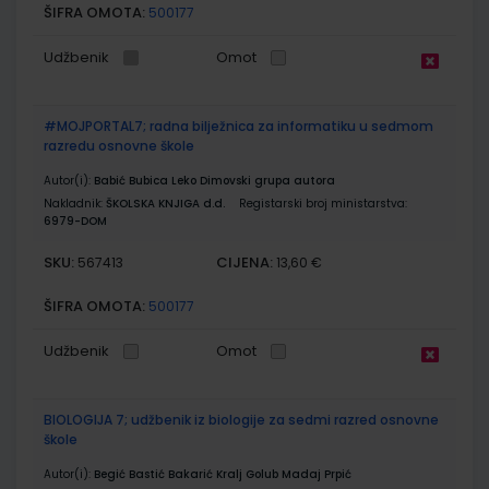
ŠIFRA OMOTA:
500177
Udžbenik
Omot
#MOJPORTAL7; radna bilježnica za informatiku u sedmom
razredu osnovne škole
Autor(i):
Babić Bubica Leko Dimovski grupa autora
Nakladnik:
ŠKOLSKA KNJIGA d.d.
Registarski broj ministarstva:
6979-DOM
SKU:
CIJENA:
567413
13,60 €
ŠIFRA OMOTA:
500177
Udžbenik
Omot
BIOLOGIJA 7; udžbenik iz biologije za sedmi razred osnovne
škole
Autor(i):
Begić Bastić Bakarić Kralj Golub Madaj Prpić