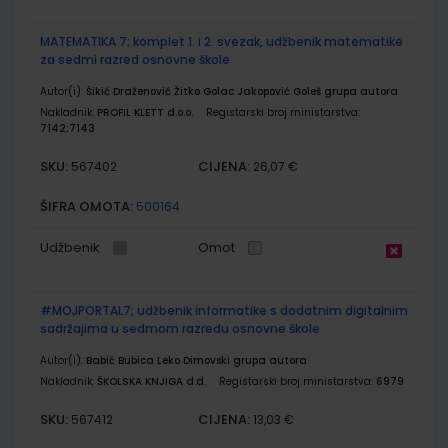
MATEMATIKA 7; komplet 1. i 2. svezak, udžbenik matematike
za sedmi razred osnovne škole
Autor(i):
Šikić Draženović Žitko Golac Jakopović Goleš grupa autora
Nakladnik:
PROFIL KLETT d.o.o.
Registarski broj ministarstva:
7142;7143
SKU:
CIJENA:
567402
26,07 €
ŠIFRA OMOTA:
500164
Udžbenik
Omot
#MOJPORTAL7; udžbenik informatike s dodatnim digitalnim
sadržajima u sedmom razredu osnovne škole
Autor(i):
Babić Bubica Leko Dimovski grupa autora
Nakladnik:
ŠKOLSKA KNJIGA d.d.
Registarski broj ministarstva:
6979
SKU:
CIJENA:
567412
13,03 €