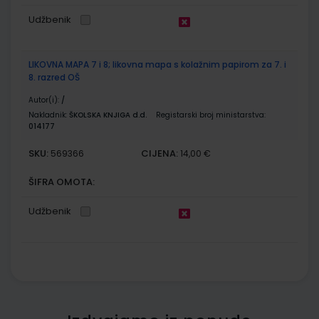
Udžbenik
LIKOVNA MAPA 7 i 8; likovna mapa s kolažnim papirom za 7. i
8. razred OŠ
Autor(i):
/
Nakladnik:
ŠKOLSKA KNJIGA d.d.
Registarski broj ministarstva:
014177
SKU:
CIJENA:
569366
14,00 €
ŠIFRA OMOTA:
Udžbenik