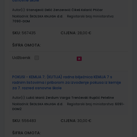
osnovne škole
Autor(i):
Stanojević Delić Zenzerović Čikeš Kolarić Ptičar
Nakladnik:
ŠKOLSKA KNJIGA d.d.
Registarski broj ministarstva:
7090-DOM
SKU:
CIJENA:
567435
28,00 €
ŠIFRA OMOTA:
Udžbenik
POKUSI - KEMIJA 7; (KUTIJA) radna bilježnica KEMIJA 7 s
radnim listovima i priborom za izvođenje pokusa iz kemije
za 7. razred osnovne škole
Autor(i):
Lukić Marić Zerdum Varga Trenčevski Rupčić Peteline
Nakladnik:
ŠKOLSKA KNJIGA d.d.
Registarski broj ministarstva:
6091-
DOM2
SKU:
CIJENA:
556483
30,00 €
ŠIFRA OMOTA: