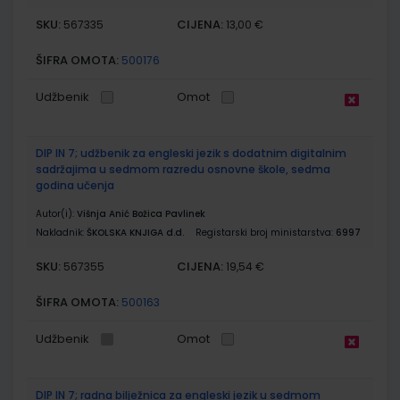
SKU:
CIJENA:
567335
13,00 €
ŠIFRA OMOTA:
500176
Udžbenik
Omot
DIP IN 7; udžbenik za engleski jezik s dodatnim digitalnim
sadržajima u sedmom razredu osnovne škole, sedma
godina učenja
Autor(i):
Višnja Anić Božica Pavlinek
Nakladnik:
ŠKOLSKA KNJIGA d.d.
Registarski broj ministarstva:
6997
SKU:
CIJENA:
567355
19,54 €
ŠIFRA OMOTA:
500163
Udžbenik
Omot
DIP IN 7; radna bilježnica za engleski jezik u sedmom