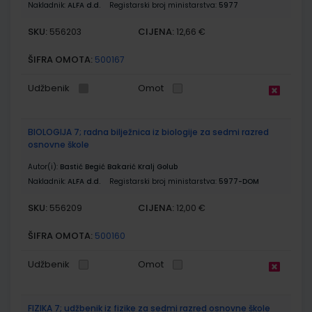
Nakladnik:
ALFA d.d.
Registarski broj ministarstva:
5977
SKU:
CIJENA:
556203
12,66 €
ŠIFRA OMOTA:
500167
Udžbenik
Omot
BIOLOGIJA 7; radna bilježnica iz biologije za sedmi razred
osnovne škole
Autor(i):
Bastić Begić Bakarić Kralj Golub
Nakladnik:
ALFA d.d.
Registarski broj ministarstva:
5977-DOM
SKU:
CIJENA:
556209
12,00 €
ŠIFRA OMOTA:
500160
Udžbenik
Omot
FIZIKA 7; udžbenik iz fizike za sedmi razred osnovne škole