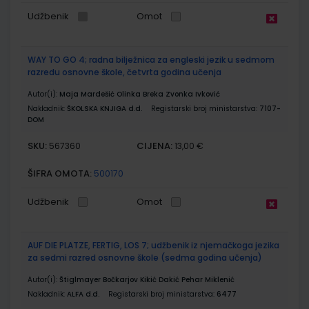
Udžbenik
Omot
WAY TO GO 4; radna bilježnica za engleski jezik u sedmom
razredu osnovne škole, četvrta godina učenja
Autor(i):
Maja Mardešić Olinka Breka Zvonka Ivković
Nakladnik:
ŠKOLSKA KNJIGA d.d.
Registarski broj ministarstva:
7107-
DOM
SKU:
CIJENA:
567360
13,00 €
ŠIFRA OMOTA:
500170
Udžbenik
Omot
AUF DIE PLATZE, FERTIG, LOS 7; udžbenik iz njemačkoga jezika
za sedmi razred osnovne škole (sedma godina učenja)
Autor(i):
Štiglmayer Bočkarjov Kikić Dakić Pehar Miklenić
Nakladnik:
ALFA d.d.
Registarski broj ministarstva:
6477