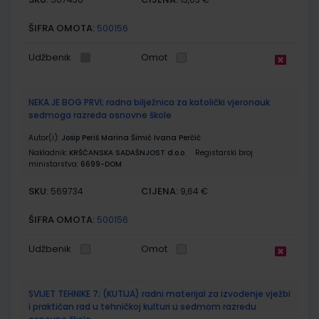
ŠIFRA OMOTA:
500156
Udžbenik
Omot
NEKA JE BOG PRVI; radna bilježnica za katolički vjeronauk
sedmoga razreda osnovne škole
Autor(i):
Josip Periš Marina Šimić Ivana Perčić
Nakladnik:
KRŠĆANSKA SADAŠNJOST d.o.o.
Registarski broj
ministarstva:
6699-DOM
SKU:
CIJENA:
569734
9,64 €
ŠIFRA OMOTA:
500156
Udžbenik
Omot
SVIJET TEHNIKE 7; (KUTIJA) radni materijal za izvođenje vježbi
i praktičan rad u tehničkoj kulturi u sedmom razredu