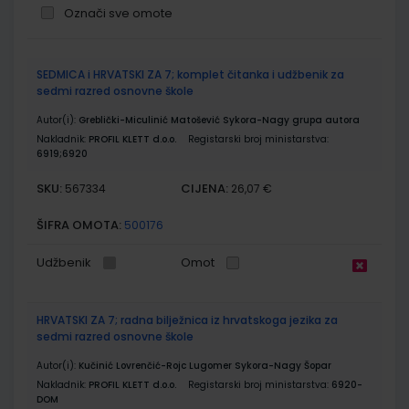
Označi sve omote
Grupirani
SEDMICA i HRVATSKI ZA 7; komplet čitanka i udžbenik za
proizvodi
sedmi razred osnovne škole
Autor(i):
Greblički-Miculinić Matošević Sykora-Nagy grupa autora
Nakladnik:
PROFIL KLETT d.o.o.
Registarski broj ministarstva:
6919;6920
SKU:
CIJENA:
567334
26,07 €
ŠIFRA OMOTA:
500176
Udžbenik
Omot
HRVATSKI ZA 7; radna bilježnica iz hrvatskoga jezika za
sedmi razred osnovne škole
Autor(i):
Kučinić Lovrenčić-Rojc Lugomer Sykora-Nagy Šopar
Nakladnik:
PROFIL KLETT d.o.o.
Registarski broj ministarstva:
6920-
DOM