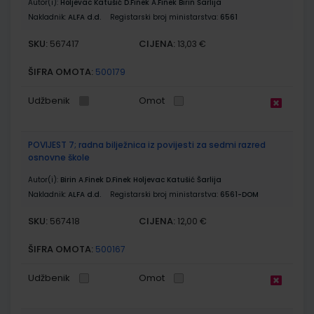
Autor(i):
Holjevac Katušić D.Finek A.Finek Birin Šarlija
Nakladnik:
ALFA d.d.
Registarski broj ministarstva:
6561
SKU:
CIJENA:
567417
13,03 €
ŠIFRA OMOTA:
500179
Udžbenik
Omot
POVIJEST 7; radna bilježnica iz povijesti za sedmi razred
osnovne škole
Autor(i):
Birin A.Finek D.Finek Holjevac Katušić Šarlija
Nakladnik:
ALFA d.d.
Registarski broj ministarstva:
6561-DOM
SKU:
CIJENA:
567418
12,00 €
ŠIFRA OMOTA:
500167
Udžbenik
Omot