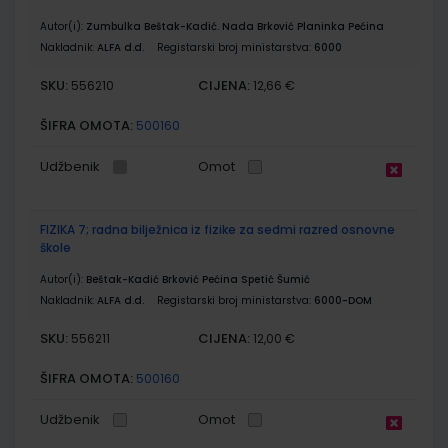
Autor(i):
Zumbulka Beštak-Kadić. Nada Brković Planinka Pećina
Nakladnik:
ALFA d.d.
Registarski broj ministarstva:
6000
SKU:
CIJENA:
556210
12,66 €
ŠIFRA OMOTA:
500160
Udžbenik
Omot
FIZIKA 7; radna bilježnica iz fizike za sedmi razred osnovne
škole
Autor(i):
Beštak-Kadić Brković Pećina Spetić Šumić
Nakladnik:
ALFA d.d.
Registarski broj ministarstva:
6000-DOM
SKU:
CIJENA:
556211
12,00 €
ŠIFRA OMOTA:
500160
Udžbenik
Omot