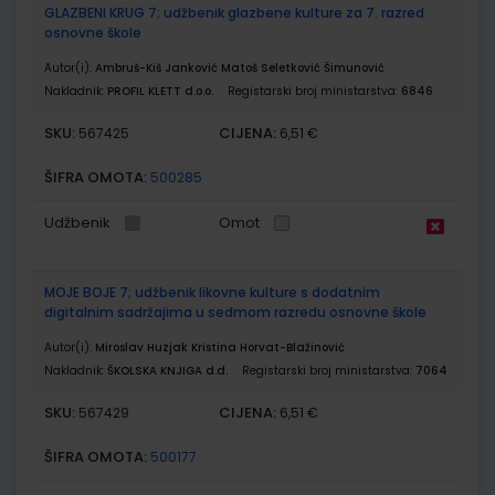
GLAZBENI KRUG 7; udžbenik glazbene kulture za 7. razred
osnovne škole
Autor(i):
Ambruš-Kiš Janković Matoš Seletković Šimunović
Nakladnik:
PROFIL KLETT d.o.o.
Registarski broj ministarstva:
6846
SKU:
CIJENA:
567425
6,51 €
ŠIFRA OMOTA:
500285
Udžbenik
Omot
MOJE BOJE 7; udžbenik likovne kulture s dodatnim
digitalnim sadržajima u sedmom razredu osnovne škole
Autor(i):
Miroslav Huzjak Kristina Horvat-Blažinović
Nakladnik:
ŠKOLSKA KNJIGA d.d.
Registarski broj ministarstva:
7064
SKU:
CIJENA:
567429
6,51 €
ŠIFRA OMOTA:
500177