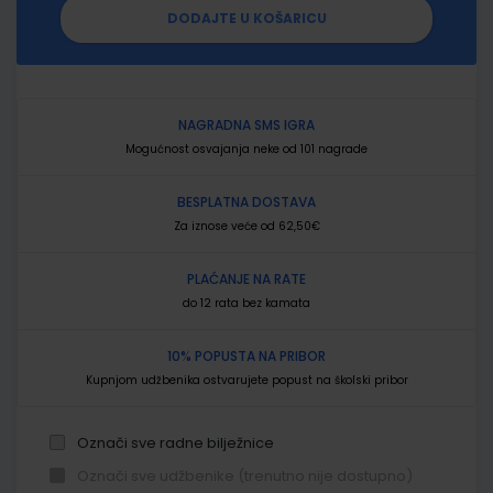
DODAJTE U KOŠARICU
NAGRADNA SMS IGRA
Mogućnost osvajanja neke od 101 nagrade
BESPLATNA DOSTAVA
Za iznose veće od 62,50€
PLAĆANJE NA RATE
do 12 rata bez kamata
10% POPUSTA NA PRIBOR
Kupnjom udžbenika ostvarujete popust na školski pribor
Označi sve radne bilježnice
Označi sve udžbenike (trenutno nije dostupno)