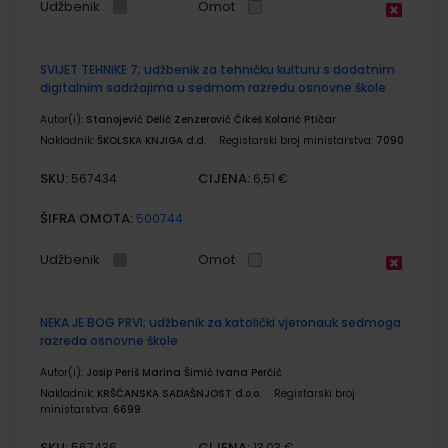
Udžbenik
Omot
SVIJET TEHNIKE 7; udžbenik za tehničku kulturu s dodatnim
digitalnim sadržajima u sedmom razredu osnovne škole
Autor(i):
Stanojević Delić Zenzerović Čikeš Kolarić Ptičar
Nakladnik:
ŠKOLSKA KNJIGA d.d.
Registarski broj ministarstva:
7090
SKU:
CIJENA:
567434
6,51 €
ŠIFRA OMOTA:
500744
Udžbenik
Omot
NEKA JE BOG PRVI; udžbenik za katolički vjeronauk sedmoga
razreda osnovne škole
Autor(i):
Josip Periš Marina Šimić Ivana Perčić
Nakladnik:
KRŠĆANSKA SADAŠNJOST d.o.o.
Registarski broj
ministarstva:
6699
SKU:
CIJENA:
567436
13,03 €