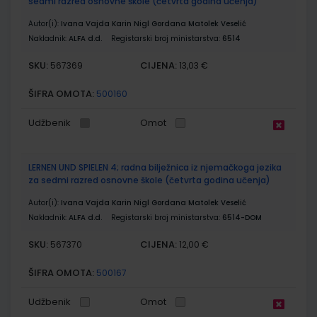
sedmi razred osnovne škole (četvrta godina učenja)
Autor(i):
Ivana Vajda Karin Nigl Gordana Matolek Veselić
Nakladnik:
ALFA d.d.
Registarski broj ministarstva:
6514
SKU:
CIJENA:
567369
13,03 €
ŠIFRA OMOTA:
500160
Udžbenik
Omot
LERNEN UND SPIELEN 4; radna bilježnica iz njemačkoga jezika
za sedmi razred osnovne škole (četvrta godina učenja)
Autor(i):
Ivana Vajda Karin Nigl Gordana Matolek Veselić
Nakladnik:
ALFA d.d.
Registarski broj ministarstva:
6514-DOM
SKU:
CIJENA:
567370
12,00 €
ŠIFRA OMOTA:
500167
Udžbenik
Omot