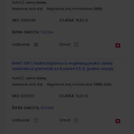
Autor(i):
Jenny Dooley
Nakladnik:
ALFA d.d.
Registarski broj ministarstva:
5986
SKU:
CIJENA:
556099
16,82 €
ŠIFRA OMOTA:
500164
Udžbenik
Omot
RIGHT ON! 1; Radna bilježnica iz engleskog jezika i zbirka
zadataka iz gramatike za 5.razred OŠ, 5. godina učenja
Autor(i):
Jenny Dooley
Nakladnik:
ALFA d.d.
Registarski broj ministarstva:
5986-DOM
SKU:
CIJENA:
556100
12,00 €
ŠIFRA OMOTA:
500164
Udžbenik
Omot