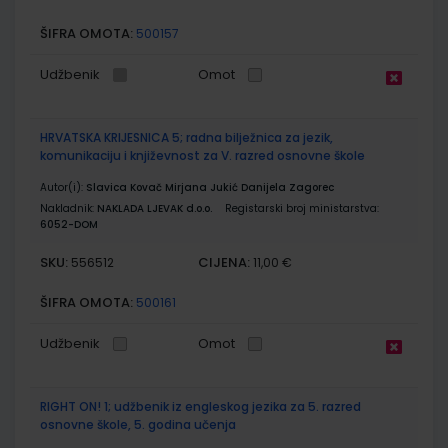
ŠIFRA OMOTA:
500157
Udžbenik
Omot
HRVATSKA KRIJESNICA 5; radna bilježnica za jezik,
komunikaciju i književnost za V. razred osnovne škole
Autor(i):
Slavica Kovač Mirjana Jukić Danijela Zagorec
Nakladnik:
NAKLADA LJEVAK d.o.o.
Registarski broj ministarstva:
6052-DOM
SKU:
CIJENA:
556512
11,00 €
ŠIFRA OMOTA:
500161
Udžbenik
Omot
RIGHT ON! 1; udžbenik iz engleskog jezika za 5. razred
osnovne škole, 5. godina učenja