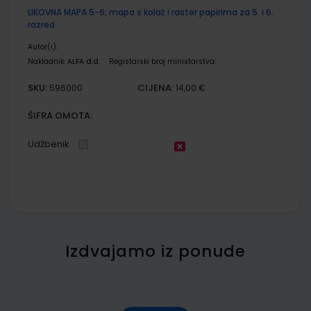
LIKOVNA MAPA 5-6; mapa s kolaž i raster papirima za 5. i 6.
razred
Autor(i):
Nakladnik:
ALFA d.d.
Registarski broj ministarstva:
SKU:
CIJENA:
596000
14,00 €
ŠIFRA OMOTA:
Udžbenik
Izdvajamo iz ponude