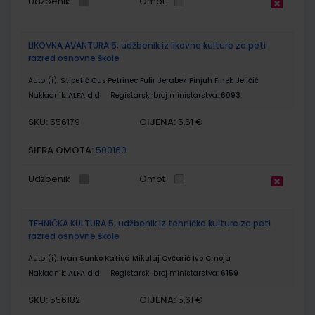
Udžbenik
Omot
LIKOVNA AVANTURA 5; udžbenik iz likovne kulture za peti
razred osnovne škole
Autor(i):
Stipetić Čus Petrinec Fulir Jerabek Pinjuh Finek Jeličić
Nakladnik:
ALFA d.d.
Registarski broj ministarstva:
6093
SKU:
CIJENA:
556179
5,61 €
ŠIFRA OMOTA:
500160
Udžbenik
Omot
TEHNIČKA KULTURA 5; udžbenik iz tehničke kulture za peti
razred osnovne škole
Autor(i):
Ivan Sunko Katica Mikulaj Ovčarić Ivo Crnoja
Nakladnik:
ALFA d.d.
Registarski broj ministarstva:
6159
SKU:
CIJENA:
556182
5,61 €