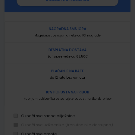
NAGRADNA SMS IGRA
Mogućnost osvajanja neke od 101 nagrade
BESPLATNA DOSTAVA
Za iznose veće od 62,50€
PLAĆANJE NA RATE
do 12 rata bez kamata
10% POPUSTA NA PRIBOR
Kupnjom udžbenika ostvarujete popust na školski pribor
Označi sve radne bilježnice
Označi sve udžbenike (trenutno nije dostupno)
Označi sve omote