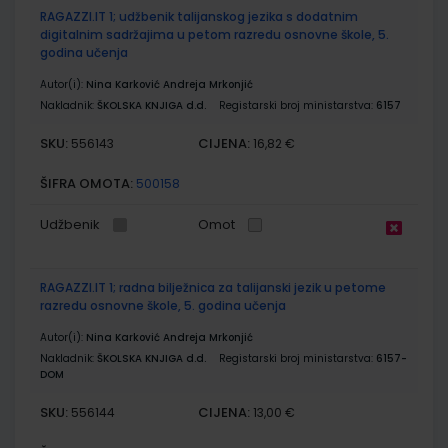
RAGAZZI.IT 1; udžbenik talijanskog jezika s dodatnim
digitalnim sadržajima u petom razredu osnovne škole, 5.
godina učenja
Autor(i):
Nina Karković Andreja Mrkonjić
Nakladnik:
ŠKOLSKA KNJIGA d.d.
Registarski broj ministarstva:
6157
SKU:
CIJENA:
556143
16,82 €
ŠIFRA OMOTA:
500158
Udžbenik
Omot
RAGAZZI.IT 1; radna bilježnica za talijanski jezik u petome
razredu osnovne škole, 5. godina učenja
Autor(i):
Nina Karković Andreja Mrkonjić
Nakladnik:
ŠKOLSKA KNJIGA d.d.
Registarski broj ministarstva:
6157-
DOM
SKU:
CIJENA:
556144
13,00 €