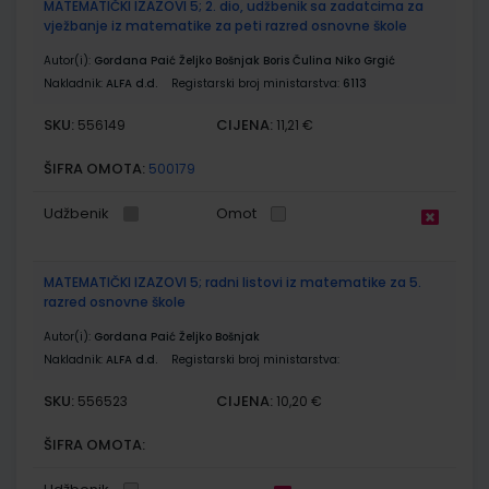
MATEMATIČKI IZAZOVI 5; 2. dio, udžbenik sa zadatcima za
vježbanje iz matematike za peti razred osnovne škole
Autor(i):
Gordana Paić Željko Bošnjak Boris Čulina Niko Grgić
Nakladnik:
ALFA d.d.
Registarski broj ministarstva:
6113
SKU:
CIJENA:
556149
11,21 €
ŠIFRA OMOTA:
500179
Udžbenik
Omot
MATEMATIČKI IZAZOVI 5; radni listovi iz matematike za 5.
razred osnovne škole
Autor(i):
Gordana Paić Željko Bošnjak
Nakladnik:
ALFA d.d.
Registarski broj ministarstva:
SKU:
CIJENA:
556523
10,20 €
ŠIFRA OMOTA: