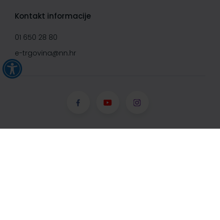
Kontakt informacije
01 650 28 80
e-trgovina@nn.hr
© Narodne novine d.d. 2008-
2026, Sva prava pridržana