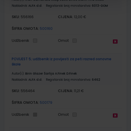
Nakladnik:
ALFA d.d.
Registarski broj ministarstva:
6013-DOM
SKU:
CIJENA:
556166
12,00 €
ŠIFRA OMOTA:
500160
Udžbenik
Omot
POVIJEST 5; udžbenik iz povijesti za peti razred osnovne
škole
Autor(i):
Birin Glazer Šarlija A.Finek D.Finek
Nakladnik:
ALFA d.d.
Registarski broj ministarstva:
6462
SKU:
CIJENA:
556464
11,21 €
ŠIFRA OMOTA:
500179
Udžbenik
Omot