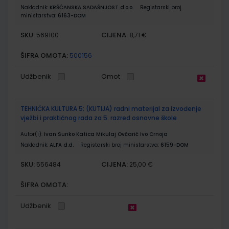
Nakladnik:
KRŠĆANSKA SADAŠNJOST d.o.o.
Registarski broj
ministarstva:
6163-DOM
SKU:
CIJENA:
569100
8,71 €
ŠIFRA OMOTA:
500156
Udžbenik
Omot
TEHNIČKA KULTURA 5; (KUTIJA) radni materijal za izvođenje
vježbi i praktičnog rada za 5. razred osnovne škole
Autor(i):
Ivan Sunko Katica Mikulaj Ovčarić Ivo Crnoja
Nakladnik:
ALFA d.d.
Registarski broj ministarstva:
6159-DOM
SKU:
CIJENA:
556484
25,00 €
ŠIFRA OMOTA:
Udžbenik