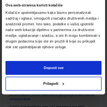
Ova web-stranica koristi kolačiće
ŠIFRA OMOTA:
500160
Kolačiće upotrebljavamo kako bismo personalizirali
sadržaj i oglase, omogućili značajke društvenih medija i
Udžbenik
Omot
analizirali promet. Isto tako, podatke o vašoj upotrebi
naše web-lokacije dijelimo s partnerima za društvene
MOJA ZEMLJA 1; udžbenik iz geografije za peti razred
medije, oglašavanje i analizu, a oni ih mogu kombinirati s
osnovne škole
drugim podacima koje ste im pružili ili koje su prikupili
Autor(i):
Ivan Gambiroža Josip Jukić Dinko Marin Ana Mesić
dok ste upotrebljavali njihove usluge.
Nakladnik:
ALFA d.d.
Registarski broj ministarstva:
6013
SKU:
CIJENA:
556165
8,41 €
Dopusti sve
ŠIFRA OMOTA:
500167
Udžbenik
Omot
Prilagodi
MOJA ZEMLJA 1; radna bilježnica iz geografije za peti razred
osnovne škole
Autor(i):
Ivan Gambiroža Josip Jukić Dinko Marin Ana Mesić