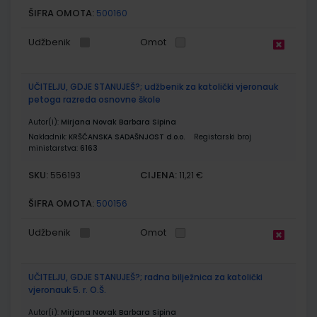
ŠIFRA OMOTA:
500160
Udžbenik
Omot
UČITELJU, GDJE STANUJEŠ?; udžbenik za katolički vjeronauk
petoga razreda osnovne škole
Autor(i):
Mirjana Novak Barbara Sipina
Nakladnik:
KRŠĆANSKA SADAŠNJOST d.o.o.
Registarski broj
ministarstva:
6163
SKU:
CIJENA:
556193
11,21 €
ŠIFRA OMOTA:
500156
Udžbenik
Omot
UČITELJU, GDJE STANUJEŠ?; radna bilježnica za katolički
vjeronauk 5. r. O.Š.
Autor(i):
Mirjana Novak Barbara Sipina