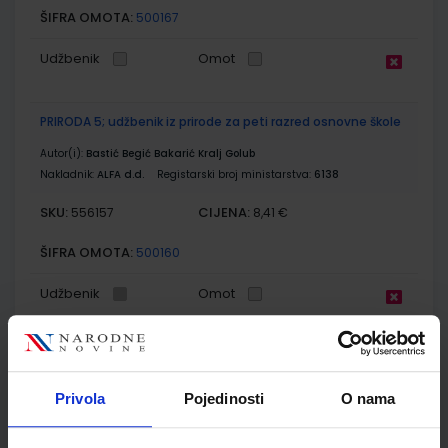
ŠIFRA OMOTA:
500167
Udžbenik
Omot
PRIRODA 5; udžbenik iz prirode za peti razred osnovne škole
Autor(i):
Bastić Begić Bakarić Kralj Golub
Nakladnik:
ALFA d.d.
Registarski broj ministarstva:
6138
SKU:
CIJENA:
556157
8,41 €
ŠIFRA OMOTA:
500160
Udžbenik
Omot
PRIRODA 5; radna bilježnica za peti razred osnovne škole
Autor(i):
Bastić Begić Bakarić Kralj Golub
Privola
Pojedinosti
O nama
Nakladnik:
ALFA d.d.
Registarski broj ministarstva:
6138-DOM
SKU:
CIJENA:
556163
12,00 €