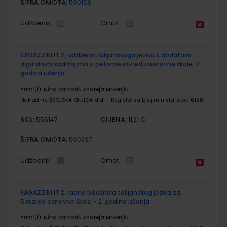
ŠIFRA OMOTA:
500158
Udžbenik
Omot
RAGAZZINI.IT 2; udžbenik talijanskoga jezika s dodatnim
digitalnim sadržajima u petome razredu osnovne škole, 2.
godina učenja
Autor(i):
Nina Karković Andreja Mrkonjić
Nakladnik:
ŠKOLSKA KNJIGA d.d.
Registarski broj ministarstva:
6158
SKU:
CIJENA:
556147
11,21 €
ŠIFRA OMOTA:
500297
Udžbenik
Omot
RAGAZZINI.IT 2; radna bilježnica talijanskog jezika za
5.razred osnovne škole - 2. godina učenja
Autor(i):
Nina Karković Andreja Mrkonjić