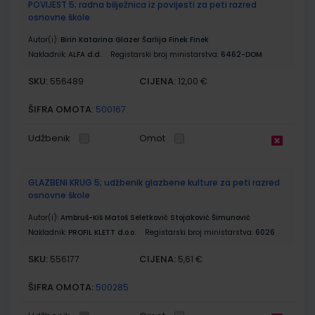
POVIJEST 5; radna bilježnica iz povijesti za peti razred
osnovne škole
Autor(i):
Birin Katarina Glazer Šarlija Finek Finek
Nakladnik:
ALFA d.d.
Registarski broj ministarstva:
6462-DOM
SKU:
CIJENA:
556489
12,00 €
ŠIFRA OMOTA:
500167
Udžbenik
Omot
GLAZBENI KRUG 5; udžbenik glazbene kulture za peti razred
osnovne škole
Autor(i):
Ambruš-Kiš Matoš Seletković Stojaković Šimunović
Nakladnik:
PROFIL KLETT d.o.o.
Registarski broj ministarstva:
6026
SKU:
CIJENA:
556177
5,61 €
ŠIFRA OMOTA:
500285