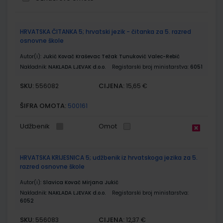
Grupirani
HRVATSKA ČITANKA 5; hrvatski jezik - čitanka za 5. razred
proizvodi
osnovne škole
Autor(i):
Jukić Kovač Kraševac Težak Tunuković Valec-Rebić
Nakladnik:
NAKLADA LJEVAK d.o.o.
Registarski broj ministarstva:
6051
SKU:
CIJENA:
556082
15,65 €
ŠIFRA OMOTA:
500161
Udžbenik
Omot
HRVATSKA KRIJESNICA 5; udžbenik iz hrvatskoga jezika za 5.
razred osnovne škole
Autor(i):
Slavica Kovač Mirjana Jukić
Nakladnik:
NAKLADA LJEVAK d.o.o.
Registarski broj ministarstva:
6052
SKU:
CIJENA:
556083
12,37 €