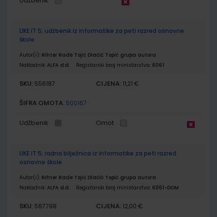
Udžbenik
LIKE IT 5; udžbenik iz informatike za peti razred osnovne
škole
Autor(i):
Rihter Rade Tojić Dlačić Topić grupa autora
Nakladnik:
ALFA d.d.
Registarski broj ministarstva:
6061
SKU:
CIJENA:
556187
11,21 €
ŠIFRA OMOTA:
500167
Udžbenik
Omot
LIKE IT 5; radna bilježnica iz informatike za peti razred
osnovne škole
Autor(i):
Rihter Rade Tojić Dlačić Topić grupa autora
Nakladnik:
ALFA d.d.
Registarski broj ministarstva:
6061-DOM
SKU:
CIJENA:
567798
12,00 €