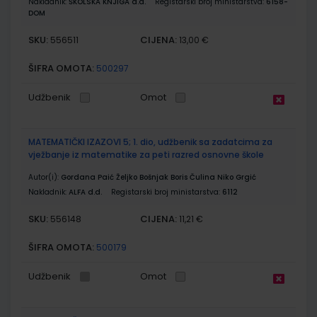
Nakladnik:
ŠKOLSKA KNJIGA d.d.
Registarski broj ministarstva:
6158-
DOM
SKU:
CIJENA:
556511
13,00 €
ŠIFRA OMOTA:
500297
Udžbenik
Omot
MATEMATIČKI IZAZOVI 5; 1. dio, udžbenik sa zadatcima za
vježbanje iz matematike za peti razred osnovne škole
Autor(i):
Gordana Paić Željko Bošnjak Boris Čulina Niko Grgić
Nakladnik:
ALFA d.d.
Registarski broj ministarstva:
6112
SKU:
CIJENA:
556148
11,21 €
ŠIFRA OMOTA:
500179
Udžbenik
Omot