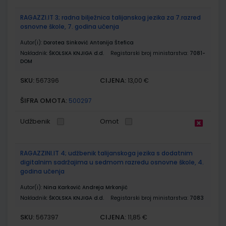
RAGAZZI.IT 3; radna bilježnica talijanskog jezika za 7.razred
osnovne škole, 7. godina učenja
Autor(i):
Dorotea Sinković Antonija Štefica
Nakladnik:
ŠKOLSKA KNJIGA d.d.
Registarski broj ministarstva:
7081-
DOM
SKU:
CIJENA:
567396
13,00 €
ŠIFRA OMOTA:
500297
Udžbenik
Omot
RAGAZZINI.IT 4; udžbenik talijanskoga jezika s dodatnim
digitalnim sadržajima u sedmom razredu osnovne škole, 4.
godina učenja
Autor(i):
Nina Karković Andreja Mrkonjić
Nakladnik:
ŠKOLSKA KNJIGA d.d.
Registarski broj ministarstva:
7083
SKU:
CIJENA:
567397
11,85 €