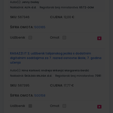
Autor(i):
Jenny Dooley
Nakladnik:
ALFA d.d.
Registarski broj ministarstva:
6572-DOM
SKU:
CIJENA:
567346
12,00 €
ŠIFRA OMOTA:
500165
Udžbenik
Omot
RAGAZZI.IT 3; udžbenik talijanskog jezika s dodatnim
digitalnim sadržajima za 7. razred osnovne škole, 7. godina
učenja
Autor(i):
Nina Karković Andreja Mrkonjić Margareta Đordić
Nakladnik:
ŠKOLSKA KNJIGA d.d.
Registarski broj ministarstva:
7081
SKU:
CIJENA:
567395
17,77 €
ŠIFRA OMOTA:
500158
Udžbenik
Omot