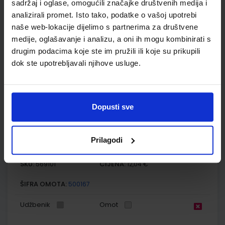
sadržaj i oglase, omogućili značajke društvenih medija i
Autor(i):
Mamić Mrvoš-Sermeki Peradinović Ribarić
analizirali promet. Isto tako, podatke o vašoj upotrebi
Nakladnik:
ALFA d.d.
Registarski broj ministarstva:
6086-DOM
naše web-lokacije dijelimo s partnerima za društvene
SKU:
CIJENA:
556482
12,00 €
medije, oglašavanje i analizu, a oni ih mogu kombinirati s
drugim podacima koje ste im pružili ili koje su prikupili
ŠIFRA OMOTA:
500167
dok ste upotrebljavali njihove usluge.
Udžbenik
Omot
Dopusti sve
MOJA ZEMLJA 3; udžbenik iz geografije za sedmi razred
osnovne škole
Autor(i):
Kožul Krpes Samardžić Vukelić
Prilagodi
Nakladnik:
ALFA d.d.
Registarski broj ministarstva:
7272
SKU:
CIJENA:
569101
12,04 €
ŠIFRA OMOTA:
500167
Udžbenik
Omot