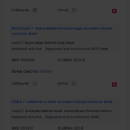
Udžbenik
Omot
BIOLOGIJA 7; radna bilježnica iz biologije za sedmi razred
osnovne škole
Autor(i):
Bastić Begić Bakarić Kralj Golub
Nakladnik:
ALFA d.d.
Registarski broj ministarstva:
5977-DOM
SKU:
CIJENA:
556209
12,00 €
ŠIFRA OMOTA:
500160
Udžbenik
Omot
FIZIKA 7; udžbenik iz fizike za sedmi razred osnovne škole
Autor(i):
Zumbulka Beštak-Kadić. Nada Brković Planinka Pećina
Nakladnik:
ALFA d.d.
Registarski broj ministarstva:
6000
SKU:
CIJENA:
556210
11,51 €