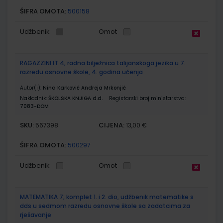
ŠIFRA OMOTA:
500158
Udžbenik
Omot
RAGAZZINI.IT 4; radna bilježnica talijanskoga jezika u 7.
razredu osnovne škole, 4. godina učenja
Autor(i):
Nina Karković Andreja Mrkonjić
Nakladnik:
ŠKOLSKA KNJIGA d.d.
Registarski broj ministarstva:
7083-DOM
SKU:
CIJENA:
567398
13,00 €
ŠIFRA OMOTA:
500297
Udžbenik
Omot
MATEMATIKA 7; komplet 1. i 2. dio, udžbenik matematike s
dds u sedmom razredu osnovne škole sa zadatcima za
rješavanje