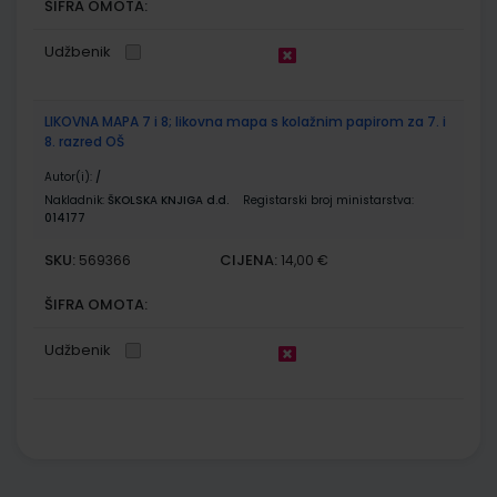
ŠIFRA OMOTA:
Udžbenik
LIKOVNA MAPA 7 i 8; likovna mapa s kolažnim papirom za 7. i
8. razred OŠ
Autor(i):
/
Nakladnik:
ŠKOLSKA KNJIGA d.d.
Registarski broj ministarstva:
014177
SKU:
CIJENA:
569366
14,00 €
ŠIFRA OMOTA:
Udžbenik