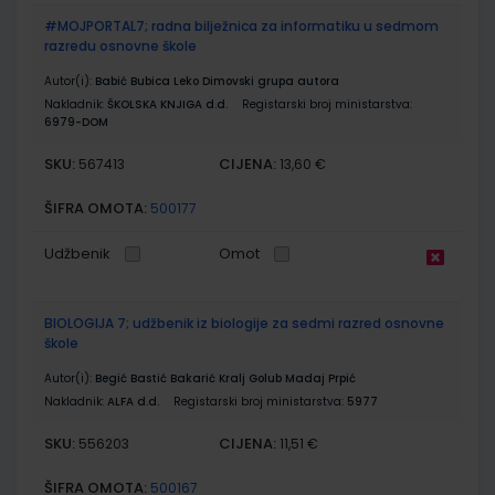
#MOJPORTAL7; radna bilježnica za informatiku u sedmom
razredu osnovne škole
Autor(i):
Babić Bubica Leko Dimovski grupa autora
Nakladnik:
ŠKOLSKA KNJIGA d.d.
Registarski broj ministarstva:
6979-DOM
SKU:
CIJENA:
567413
13,60 €
ŠIFRA OMOTA:
500177
Udžbenik
Omot
BIOLOGIJA 7; udžbenik iz biologije za sedmi razred osnovne
škole
Autor(i):
Begić Bastić Bakarić Kralj Golub Madaj Prpić
Nakladnik:
ALFA d.d.
Registarski broj ministarstva:
5977
SKU:
CIJENA:
556203
11,51 €
ŠIFRA OMOTA:
500167