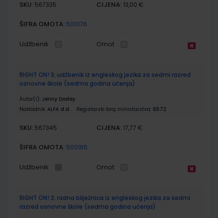
SKU:
CIJENA:
567335
13,00 €
ŠIFRA OMOTA:
500176
Udžbenik
Omot
RIGHT ON! 3; udžbenik iz engleskog jezika za sedmi razred
osnovne škole (sedma godina učenja)
Autor(i):
Jenny Dooley
Nakladnik:
ALFA d.d.
Registarski broj ministarstva:
6572
SKU:
CIJENA:
567345
17,77 €
ŠIFRA OMOTA:
500165
Udžbenik
Omot
RIGHT ON! 3; radna bilježnica iz engleskog jezika za sedmi
razred osnovne škole (sedma godina učenja)