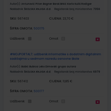
Autor(i):
Antunović Piton Bogner Boroš Brkić Karlo Kuliš Rodiger
Nakladnik:
ŠKOLSKA KNJIGA d.d.
Registarski broj ministarstva:
7056
SKU:
CIJENA:
567403
23,70 €
ŠIFRA OMOTA:
500175
Udžbenik
Omot
#MOJPORTAL7; udžbenik informatike s dodatnim digitalnim
sadržajima u sedmom razredu osnovne škole
Autor(i):
Babić Bubica Leko Dimovski grupa autora
Nakladnik:
ŠKOLSKA KNJIGA d.d.
Registarski broj ministarstva:
6979
SKU:
CIJENA:
567412
11,85 €
ŠIFRA OMOTA:
500177
Udžbenik
Omot