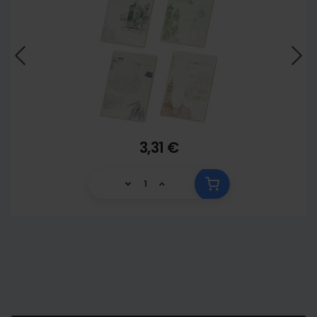
3,31 €