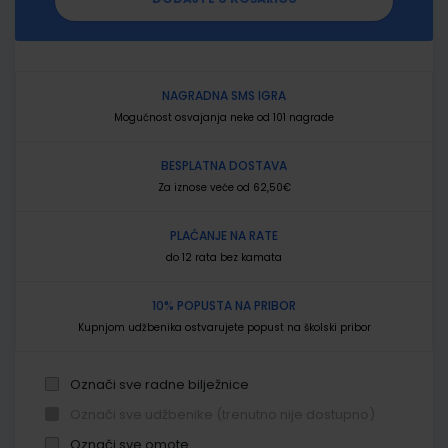
NAGRADNA SMS IGRA
Mogućnost osvajanja neke od 101 nagrade
BESPLATNA DOSTAVA
Za iznose veće od 62,50€
PLAĆANJE NA RATE
do 12 rata bez kamata
10% POPUSTA NA PRIBOR
Kupnjom udžbenika ostvarujete popust na školski pribor
Označi sve radne bilježnice
Označi sve udžbenike (trenutno nije dostupno)
Označi sve omote