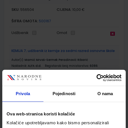
SKU:
CIJENA:
556504
10,00 €
ŠIFRA OMOTA:
500167
Udžbenik
Omot
KEMIJA 7; udžbenik iz kemije za sedmi razred osnovne škole
Autor(i):
Mamić Mrvoš-Sermek Peradinović Ribarić
Nakladnik:
ALFA d.d.
Registarski broj ministarstva:
6086
SKU:
CIJENA:
556218
11,51 €
ŠIFRA OMOTA:
500160
Privola
Pojedinosti
O nama
Udžbenik
Omot
Ova web-stranica koristi kolačiće
KEMIJA 7; radna bilježnica iz kemije za sedmi razred
Kolačiće upotrebljavamo kako bismo personalizirali
osnovne škole