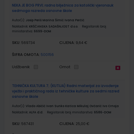
NEKA JE BOG PRVI; radna bilježnica za katolički vjeronauk
sedmoga razreda osnovne škole
Autor(i):
Josip Periš Marina Šimić Ivana Perčić
Nakladnik:
KRŠĆANSKA SADAŠNJOST d.o.o.
Registarski broj
ministarstva:
6699-DOM
SKU:
CIJENA:
569734
9,64 €
ŠIFRA OMOTA:
500156
Udžbenik
Omot
TEHNIČKA KULTURA 7; (KUTIJA) Radni materijal za izvođenje
vježbi i praktičnog rada iz tehničke kulture za sedmi razred
osnovne škole
Autor(i):
Vlado Abičić Ivan Sunko Katica Mikulaj Ovčarić Ivo Crnoja
Nakladnik:
ALFA d.d.
Registarski broj ministarstva:
6586-DOM
SKU:
CIJENA:
567431
25,00 €