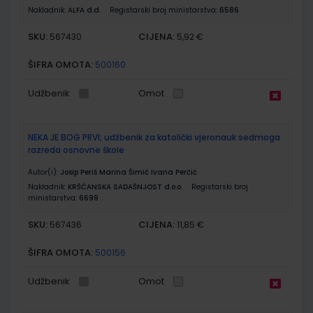
Nakladnik:
ALFA d.d.
Registarski broj ministarstva:
6586
SKU:
CIJENA:
567430
5,92 €
ŠIFRA OMOTA:
500160
Udžbenik
Omot
NEKA JE BOG PRVI; udžbenik za katolički vjeronauk sedmoga
razreda osnovne škole
Autor(i):
Josip Periš Marina Šimić Ivana Perčić
Nakladnik:
KRŠĆANSKA SADAŠNJOST d.o.o.
Registarski broj
ministarstva:
6699
SKU:
CIJENA:
567436
11,85 €
ŠIFRA OMOTA:
500156
Udžbenik
Omot