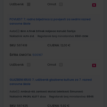
Udžbenik
Omot
POVIJEST 7; radna bilježnica iz povijesti za sedmi razred
osnovne škole
Autor(i):
Birin A.Finek D.Finek Holjevac Katušić Šarlija
Nakladnik:
ALFA d.d.
Registarski broj ministarstva:
6561-DOM
SKU:
CIJENA:
567418
12,00 €
ŠIFRA OMOTA:
500167
Udžbenik
Omot
GLAZBENI KRUG 7; udžbenik glazbene kulture za 7. razred
osnovne škole
Autor(i):
Ambruš-Kiš Janković Matoš Seletković Šimunović
Nakladnik:
PROFIL KLETT d.o.o.
Registarski broj ministarstva:
6846
SKU:
CIJENA:
567425
5,92 €