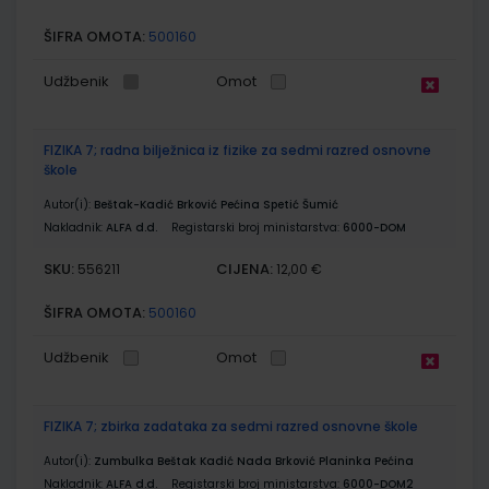
ŠIFRA OMOTA:
500160
Udžbenik
Omot
FIZIKA 7; radna bilježnica iz fizike za sedmi razred osnovne
škole
Autor(i):
Beštak-Kadić Brković Pećina Spetić Šumić
Nakladnik:
ALFA d.d.
Registarski broj ministarstva:
6000-DOM
SKU:
CIJENA:
556211
12,00 €
ŠIFRA OMOTA:
500160
Udžbenik
Omot
FIZIKA 7; zbirka zadataka za sedmi razred osnovne škole
Autor(i):
Zumbulka Beštak Kadić Nada Brković Planinka Pećina
Nakladnik:
ALFA d.d.
Registarski broj ministarstva:
6000-DOM2