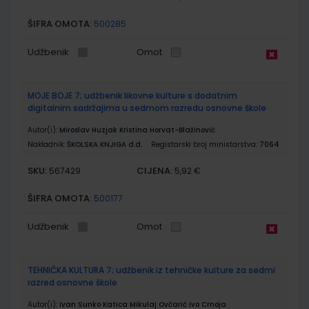
ŠIFRA OMOTA:
500285
Udžbenik
Omot
MOJE BOJE 7; udžbenik likovne kulture s dodatnim
digitalnim sadržajima u sedmom razredu osnovne škole
Autor(i):
Miroslav Huzjak Kristina Horvat-Blažinović
Nakladnik:
ŠKOLSKA KNJIGA d.d.
Registarski broj ministarstva:
7064
SKU:
CIJENA:
567429
5,92 €
ŠIFRA OMOTA:
500177
Udžbenik
Omot
TEHNIČKA KULTURA 7; udžbenik iz tehničke kulture za sedmi
razred osnovne škole
Autor(i):
Ivan Sunko Katica Mikulaj Ovčarić Ivo Crnoja