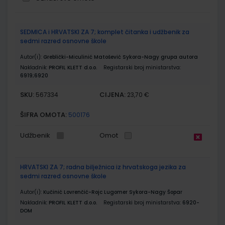
Grupirani
SEDMICA i HRVATSKI ZA 7; komplet čitanka i udžbenik za
proizvodi
sedmi razred osnovne škole
Autor(i):
Greblički-Miculinić Matošević Sykora-Nagy grupa autora
Nakladnik:
PROFIL KLETT d.o.o.
Registarski broj ministarstva:
6919;6920
SKU:
CIJENA:
567334
23,70 €
ŠIFRA OMOTA:
500176
Udžbenik
Omot
HRVATSKI ZA 7; radna bilježnica iz hrvatskoga jezika za
sedmi razred osnovne škole
Autor(i):
Kučinić Lovrenčić-Rojc Lugomer Sykora-Nagy Šopar
Nakladnik:
PROFIL KLETT d.o.o.
Registarski broj ministarstva:
6920-
DOM