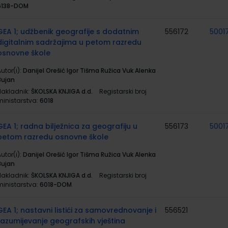
6138-DOM
GEA 1; udžbenik geografije s dodatnim
556172
5001
digitalnim sadržajima u petom razredu
osnovne škole
utor(i):
Danijel Orešić Igor Tišma Ružica Vuk Alenka
Bujan
Nakladnik:
ŠKOLSKA KNJIGA d.d.
Registarski broj
ministarstva:
6018
GEA 1; radna bilježnica za geografiju u
556173
5001
petom razredu osnovne škole
utor(i):
Danijel Orešić Igor Tišma Ružica Vuk Alenka
Bujan
Nakladnik:
ŠKOLSKA KNJIGA d.d.
Registarski broj
ministarstva:
6018-DOM
GEA 1; nastavni listići za samovrednovanje i
556521
razumijevanje geografskih vještina