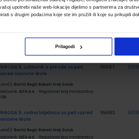
Nakladnik:
ŠKOLSKA KNJIGA d.d.
Registarski broj
ministarstva:
6063
vašoj upotrebi naše web-lokacije dijelimo s partnerima za društv
rati s drugim podacima koje ste im pružili ili koje su prikupili do
MOJ PORTAL 5; radna bilježnica za
556477
5001
informatiku u petom razredu osnovne škole
utor(i):
Babić Bubica Leko Dimovski grupa autora
Nakladnik:
ŠKOLSKA KNJIGA d.d.
Registarski broj
Prilagodi
ministarstva:
6063-DOM
PRIRODA 5; udžbenik iz prirode za peti
556157
5001
razred osnovne škole
utor(i):
Bastić Begić Bakarić Kralj Golub
Nakladnik:
ALFA d.d.
Registarski broj ministarstva:
6138
PRIRODA 5; radna bilježnica za peti razred
556163
5001
osnovne škole
utor(i):
Bastić Begić Bakarić Kralj Golub
Nakladnik:
ALFA d.d.
Registarski broj ministarstva: