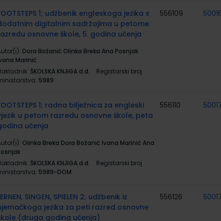
FOOTSTEPS 1; udžbenik engleskoga jezika s
556109
5001
dodatnim digitalnim sadržajima u petome
razredu osnovne škole, 5. godina učenja
utor(i):
Dora Božanić Olinka Breka Ana Posnjak
Ivana Marinić
Nakladnik:
ŠKOLSKA KNJIGA d.d.
Registarski broj
ministarstva:
5989
FOOTSTEPS 1; radna bilježnica za engleski
556110
5001
vjezik u petom razredu osnovne škole, peta
godina učenja
utor(i):
Olinka Breka Dora Božanić Ivana Marinić Ana
Posnjak
Nakladnik:
ŠKOLSKA KNJIGA d.d.
Registarski broj
ministarstva:
5989-DOM
LERNEN, SINGEN, SPIELEN 2; udžbenik iz
556126
5001
njemačkoga jezika za peti razred osnovne
škole (druga godina učenja)