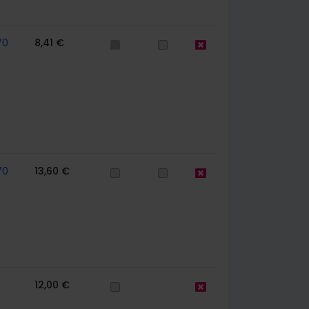
70
8,41 €
70
13,60 €
12,00 €