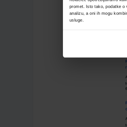
promet. Isto tako, podatke o 
analizu, a oni ih mogu kombini
usluge.
A
A
A