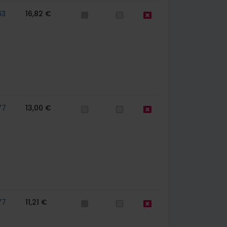
63
16,82 €
77
13,00 €
77
11,21 €