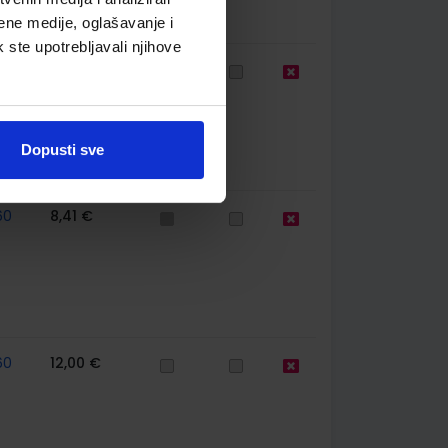
ene medije, oglašavanje i
k ste upotrebljavali njihove
77
13,60 €
Dopusti sve
60
8,41 €
60
12,00 €