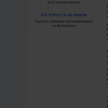
do 12 rata bez kamata
10% POPUSTA NA PRIBOR
Kupnjom udžbenika ostvarujete popust
A
na školski pribor
A