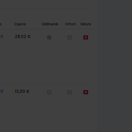
a
Cijena
Udžbenik
Omot
Ukloni
59
28,02 €
59
13,00 €