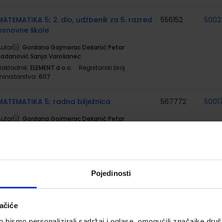
MATEMATIKA 5; 2. dio, udžbenik za 5. razred
556152
5002
osnovne škole
utor(i):
Gordana Gojmerac Dekanić Petar
Radanović Sanja Varošanec
Nakladnik:
ELEMENT d.o.o.
Registarski broj
ministarstva:
6117
MATEMATIKA 5; radna bilježnica
567772
5001
utor(i):
Gordana Gojmerac Dekanić Petar
Radanović Sanja Varošanec
Nakladnik:
ELEMENT d.o.o.
Registarski broj
ministarstva:
6116-DOM
#MOJPORTAL5; udžbenik informatike s
556189
5001
Pojedinosti
dodatnim digitalnim sadržajima u petom
razredu osnovne škole
ačiće
utor(i):
Babić Bubica Leko Dimovski grupa autora
bismo personalizirali sadržaj i oglase, omogućili značajke društv