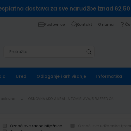
esplatna dostava za sve narudžbe iznad 62,50
Poslovnice
Kontakt
O nama
Če
Pretražite
Pretražite
ola
Ured
Odlaganje i arhiviranje
Informatika
Naslovna
OSNOVNA ŠKOLA KRALJA TOMISLAVA, 5.RAZRED OŠ
Označi sve radne bilježnice
Označi sve udžbenike (tren