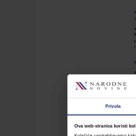
A
A
Privola
Ova web-stranica koristi kol
A
Kolačiće upotrebljavamo kako 