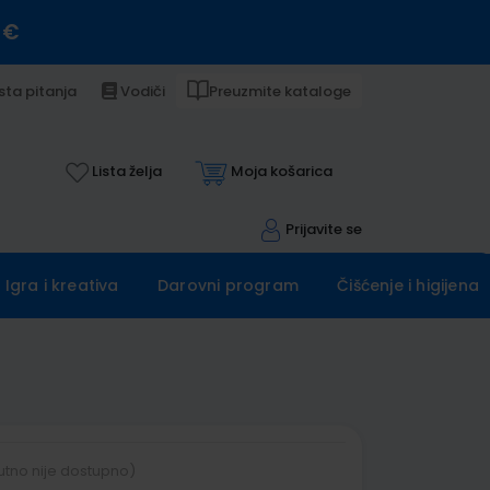
 €
sta pitanja
Vodiči
Preuzmite kataloge
Lista želja
Moja košarica
Prijavite se
Igra i kreativa
Darovni program
Čišćenje i higijena
utno nije dostupno)