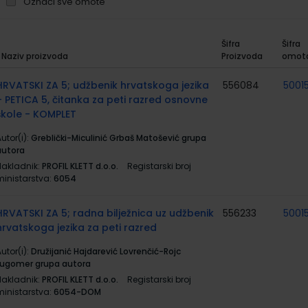
Označi sve omote
Šifra
Šifra
Naziv proizvoda
Proizvoda
omot
rupirani
roizvodi
HRVATSKI ZA 5; udžbenik hrvatskoga jezika
556084
5001
+ PETICA 5, čitanka za peti razred osnovne
škole - KOMPLET
utor(i):
Greblički-Miculinić Grbaš Matošević grupa
autora
Nakladnik:
PROFIL KLETT d.o.o.
Registarski broj
ministarstva:
6054
HRVATSKI ZA 5; radna bilježnica uz udžbenik
556233
5001
hrvatskoga jezika za peti razred
utor(i):
Družijanić Hajdarević Lovrenčić-Rojc
Lugomer grupa autora
Nakladnik:
PROFIL KLETT d.o.o.
Registarski broj
ministarstva:
6054-DOM