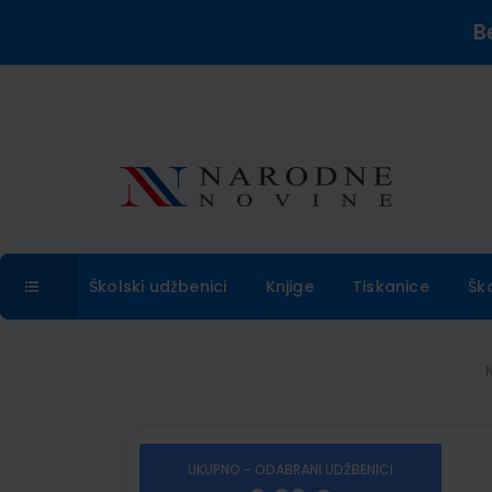
B
Školski udžbenici
Knjige
Tiskanice
Šk
UKUPNO - ODABRANI UDŽBENICI