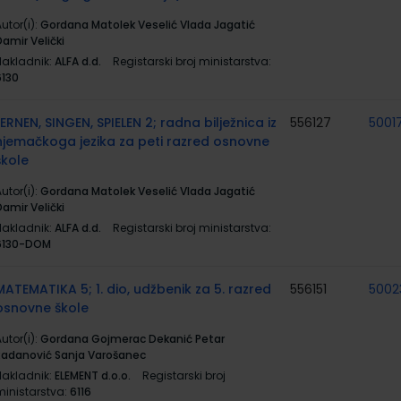
utor(i):
Gordana Matolek Veselić Vlada Jagatić
amir Velički
Nakladnik:
ALFA d.d.
Registarski broj ministarstva:
6130
LERNEN, SINGEN, SPIELEN 2; radna bilježnica iz
556127
5001
njemačkoga jezika za peti razred osnovne
škole
utor(i):
Gordana Matolek Veselić Vlada Jagatić
amir Velički
Nakladnik:
ALFA d.d.
Registarski broj ministarstva:
6130-DOM
MATEMATIKA 5; 1. dio, udžbenik za 5. razred
556151
5002
osnovne škole
utor(i):
Gordana Gojmerac Dekanić Petar
Radanović Sanja Varošanec
Nakladnik:
ELEMENT d.o.o.
Registarski broj
ministarstva:
6116