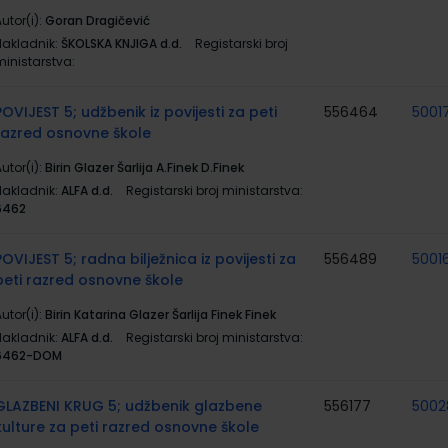
utor(i):
Goran Dragičević
Nakladnik:
ŠKOLSKA KNJIGA d.d.
Registarski broj
ministarstva:
POVIJEST 5; udžbenik iz povijesti za peti
556464
5001
razred osnovne škole
utor(i):
Birin Glazer Šarlija A.Finek D.Finek
Nakladnik:
ALFA d.d.
Registarski broj ministarstva:
6462
POVIJEST 5; radna bilježnica iz povijesti za
556489
5001
peti razred osnovne škole
utor(i):
Birin Katarina Glazer Šarlija Finek Finek
Nakladnik:
ALFA d.d.
Registarski broj ministarstva:
6462-DOM
GLAZBENI KRUG 5; udžbenik glazbene
556177
5002
kulture za peti razred osnovne škole