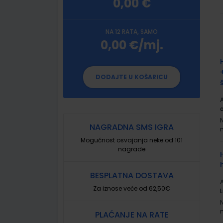
0,00 €
NA 12 RATA, SAMO
0,00 €/mj.
G
p
DODAJTE U KOŠARICU
A
NAGRADNA SMS IGRA
Mogućnost osvajanja neke od 101
nagrade
BESPLATNA DOSTAVA
A
Za iznose veće od 62,50€
PLAĆANJE NA RATE