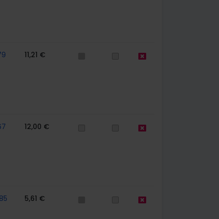
79
11,21 €
67
12,00 €
85
5,61 €