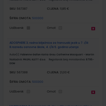
SKU:
CIJENA:
567387
11,85 €
ŠIFRA OMOTA:
500300
Udžbenik
Omot
ADOSPHERE 3; radna bilježnica za francuski jezik u 7. i/ili
8.razredu osnovne škole, 4. i/ili 5. godina učenja
Autor(i):
Fabienne Gallon Katia Grau Catherine Macquart - Martin
Nakladnik:
PROFIL KLETT d.o.o.
Registarski broj ministarstva:
6795-
DOM
SKU:
CIJENA:
567388
21,00 €
ŠIFRA OMOTA:
500300
Udžbenik
Omot