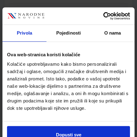
KEMIJA 7; udžbenik kemije s dodatnim digitalnim sadržajima
u sedmom razredu osnovne škole
Autor(i):
Lukić Marić Zerdun Trenčevska Varga Rupčić Petelinc
Nakladnik:
ŠKOLSKA KNJIGA d.d.
Registarski broj ministarstva:
6091
Privola
Pojedinosti
O nama
SKU:
CIJENA:
556221
11,51 €
Ova web-stranica koristi kolačiće
ŠIFRA OMOTA:
500163
Kolačiće upotrebljavamo kako bismo personalizirali
Udžbenik
Omot
sadržaj i oglase, omogućili značajke društvenih medija i
analizirali promet. Isto tako, podatke o vašoj upotrebi
naše web-lokacije dijelimo s partnerima za društvene
KEMIJA 7; radna bilježnica za kemiju u sedmom razredu
osnovne škole
medije, oglašavanje i analizu, a oni ih mogu kombinirati s
drugim podacima koje ste im pružili ili koje su prikupili
Autor(i):
Lukić Marić Zerdun Trenčevska Varga
dok ste upotrebljavali njihove usluge.
Nakladnik:
ŠKOLSKA KNJIGA d.d.
Registarski broj ministarstva:
6091-
DOM
SKU:
CIJENA:
556222
13,60 €
Dopusti sve