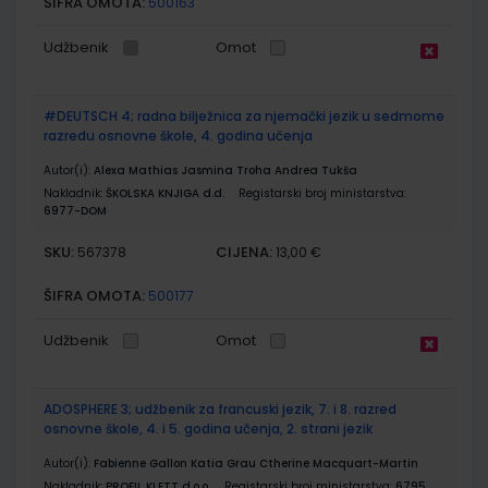
ŠIFRA OMOTA:
500163
Udžbenik
Omot
#DEUTSCH 4; radna bilježnica za njemački jezik u sedmome
razredu osnovne škole, 4. godina učenja
Autor(i):
Alexa Mathias Jasmina Troha Andrea Tukša
Nakladnik:
ŠKOLSKA KNJIGA d.d.
Registarski broj ministarstva:
6977-DOM
SKU:
CIJENA:
567378
13,00 €
ŠIFRA OMOTA:
500177
Udžbenik
Omot
ADOSPHERE 3; udžbenik za francuski jezik, 7. i 8. razred
osnovne škole, 4. i 5. godina učenja, 2. strani jezik
Autor(i):
Fabienne Gallon Katia Grau Ctherine Macquart-Martin
Nakladnik:
PROFIL KLETT d.o.o.
Registarski broj ministarstva:
6795