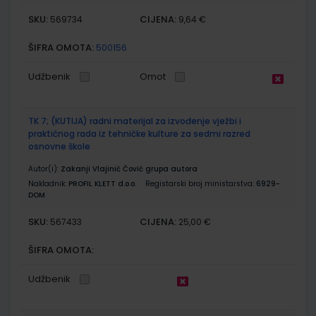
SKU:
CIJENA:
569734
9,64 €
ŠIFRA OMOTA:
500156
Udžbenik
Omot
TK 7; (KUTIJA) radni materijal za izvođenje vježbi i
praktičnog rada iz tehničke kulture za sedmi razred
osnovne škole
Autor(i):
Zakanji Vlajinić Čović grupa autora
Nakladnik:
PROFIL KLETT d.o.o.
Registarski broj ministarstva:
6929-
DOM
SKU:
CIJENA:
567433
25,00 €
ŠIFRA OMOTA:
Udžbenik