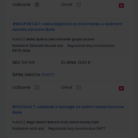
Udžbenik
Omot
#MOJPORTAL7; radna bilježnica za informatiku u sedmom
razredu osnovne škole
Autor(i):
Babić Bubica Leko Dimovski grupa autora
Nakladnik:
ŠKOLSKA KNJIGA d.d.
Registarski broj ministarstva:
6979-DOM
SKU:
CIJENA:
567413
13,60 €
ŠIFRA OMOTA:
500177
Udžbenik
Omot
BIOLOGIJA 7; udžbenik iz biologije za sedmi razred osnovne
škole
Autor(i):
Begić Bastić Bakarić Kralj Golub Madaj Prpić
Nakladnik:
ALFA d.d.
Registarski broj ministarstva:
5977