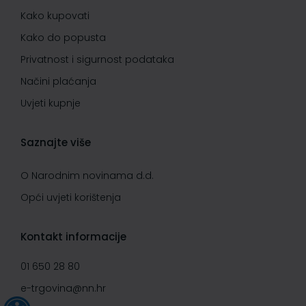
Kako kupovati
Kako do popusta
Privatnost i sigurnost podataka
Načini plaćanja
Uvjeti kupnje
Saznajte više
O Narodnim novinama d.d.
Opći uvjeti korištenja
Kontakt informacije
01 650 28 80
e-trgovina@nn.hr