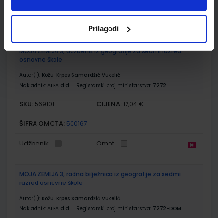
ŠIFRA OMOTA:
500163
Udžbenik
Omot
Prilagodi
MOJA ZEMLJA 3; udžbenik iz geografije za sedmi razred
osnovne škole
Autor(i):
Kožul Krpes Samardžić Vukelić
Nakladnik:
ALFA d.d.
Registarski broj ministarstva:
7272
SKU:
CIJENA:
569101
12,04 €
ŠIFRA OMOTA:
500167
Udžbenik
Omot
MOJA ZEMLJA 3; radna bilježnica iz geografije za sedmi
razred osnovne škole
Autor(i):
Kožul Krpes Samardžić Vukelić
Nakladnik:
ALFA d.d.
Registarski broj ministarstva:
7272-DOM