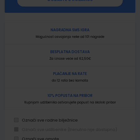
NAGRADNA SMS IGRA
Mogućnost osvajanja neke od 101 nagrade
BESPLATNA DOSTAVA
Za iznose veće od 62,50€
PLAĆANJE NA RATE
do 12 rata bez kamata
10% POPUSTA NA PRIBOR
Kupnjom udžbenika ostvarujete popust na školski pribor
Označi sve radne bilježnice
Označi sve udžbenike (trenutno nije dostupno)
Označi sve omote