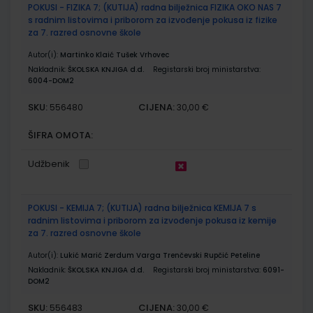
POKUSI - FIZIKA 7; (KUTIJA) radna bilježnica FIZIKA OKO NAS 7
s radnim listovima i priborom za izvođenje pokusa iz fizike
za 7. razred osnovne škole
Autor(i):
Martinko Klaić Tušek Vrhovec
Nakladnik:
ŠKOLSKA KNJIGA d.d.
Registarski broj ministarstva:
6004-DOM2
SKU:
CIJENA:
556480
30,00 €
ŠIFRA OMOTA:
Udžbenik
POKUSI - KEMIJA 7; (KUTIJA) radna bilježnica KEMIJA 7 s
radnim listovima i priborom za izvođenje pokusa iz kemije
za 7. razred osnovne škole
Autor(i):
Lukić Marić Zerdum Varga Trenčevski Rupčić Peteline
Nakladnik:
ŠKOLSKA KNJIGA d.d.
Registarski broj ministarstva:
6091-
DOM2
SKU:
CIJENA:
556483
30,00 €