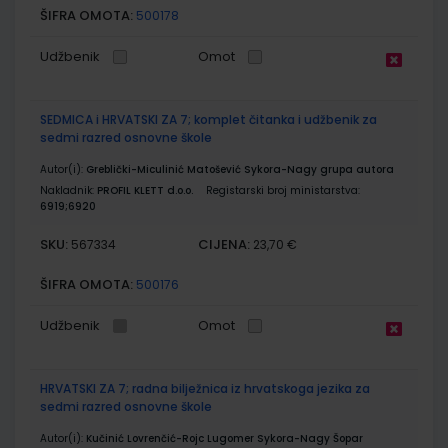
ŠIFRA OMOTA:
500178
Udžbenik
Omot
SEDMICA i HRVATSKI ZA 7; komplet čitanka i udžbenik za
sedmi razred osnovne škole
Autor(i):
Greblički-Miculinić Matošević Sykora-Nagy grupa autora
Nakladnik:
PROFIL KLETT d.o.o.
Registarski broj ministarstva:
6919;6920
SKU:
CIJENA:
567334
23,70 €
ŠIFRA OMOTA:
500176
Udžbenik
Omot
HRVATSKI ZA 7; radna bilježnica iz hrvatskoga jezika za
sedmi razred osnovne škole
Autor(i):
Kučinić Lovrenčić-Rojc Lugomer Sykora-Nagy Šopar