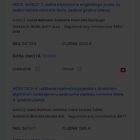
HELLO, WORLD! 7; radna bilježnica iz engleskoga jezika za
sedmi razred osnovne škole, sedma godina učenja
Autor(i):
Sanja Božinović Snježana Pavić Mia Šavrljuga
Nakladnik:
PROFIL KLETT d.o.o.
Registarski broj ministarstva:
6852-
DOM
SKU:
CIJENA:
567354
13,00 €
ŠIFRA OMOTA:
500165
Udžbenik
Omot
#DEUTSCH 4; udžbenik njemačkoga jezika s dodatnim
digitalnim sadržajima u sedmome razredu osnovne škole,
4. godina učenja
Autor(i):
Alexa Mathias Jasmina Troha Andrea Tukša
Nakladnik:
ŠKOLSKA KNJIGA d.d.
Registarski broj ministarstva:
6977
SKU:
CIJENA:
567377
11,85 €