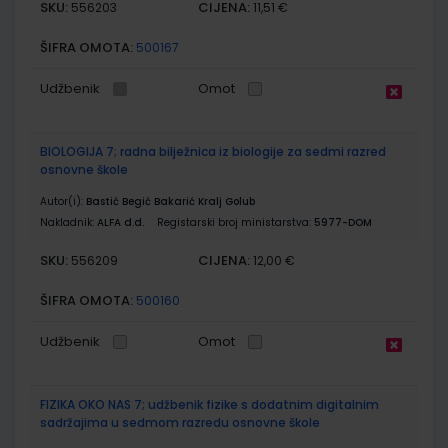
SKU:
CIJENA:
556203
11,51 €
ŠIFRA OMOTA:
500167
Udžbenik
Omot
BIOLOGIJA 7; radna bilježnica iz biologije za sedmi razred
osnovne škole
Autor(i):
Bastić Begić Bakarić Kralj Golub
Nakladnik:
ALFA d.d.
Registarski broj ministarstva:
5977-DOM
SKU:
CIJENA:
556209
12,00 €
ŠIFRA OMOTA:
500160
Udžbenik
Omot
FIZIKA OKO NAS 7; udžbenik fizike s dodatnim digitalnim
sadržajima u sedmom razredu osnovne škole