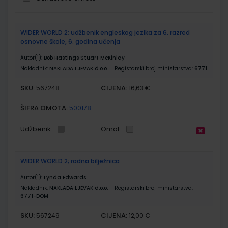
Grupirani
WIDER WORLD 2; udžbenik engleskog jezika za 6. razred
proizvodi
osnovne škole, 6. godina učenja
Autor(i):
Bob Hastings Stuart McKinlay
Nakladnik:
NAKLADA LJEVAK d.o.o.
Registarski broj ministarstva:
6771
SKU:
CIJENA:
567248
16,63 €
ŠIFRA OMOTA:
500178
Udžbenik
Omot
WIDER WORLD 2; radna bilježnica
Autor(i):
Lynda Edwards
Nakladnik:
NAKLADA LJEVAK d.o.o.
Registarski broj ministarstva:
6771-DOM
SKU:
CIJENA:
567249
12,00 €