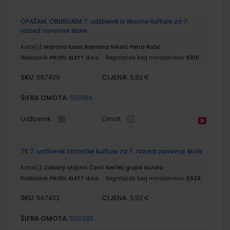
OPAŽAM, OBLIKUJEM 7; udžbenik iz likovne kulture za 7.
razred osnovne škole
Autor(i):
Martina Kosec Romana Nikolić Petra Ružić
Nakladnik:
PROFIL KLETT d.o.o.
Registarski broj ministarstva:
6910
SKU:
CIJENA:
567428
5,92 €
ŠIFRA OMOTA:
500166
Udžbenik
Omot
TK 7; udžbenik tehničke kulture za 7. razred osnovne škole
Autor(i):
Zakanji Vlajinić Čović Kenfelj grupa autora
Nakladnik:
PROFIL KLETT d.o.o.
Registarski broj ministarstva:
6929
SKU:
CIJENA:
567432
5,92 €
ŠIFRA OMOTA:
500285