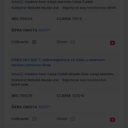
Autor(i):
Vladimir Paar Sanja Martinko Tanja Ćulibrk
Nakladnik:
ŠKOLSKA KNJIGA d.d.
Registarski broj ministarstva:
6004
SKU:
CIJENA:
556214
11,51 €
ŠIFRA OMOTA:
500177
Udžbenik
Omot
FIZIKA OKO NAS 7; radna bilježnica za fiziku u sedmom
razredu osnovne škole
Autor(i):
Vladimir Paar Tanja Ćulibrk Mladen Klaić Sanja Martinko
Nakladnik:
ŠKOLSKA KNJIGA d.d.
Registarski broj ministarstva:
6004-DOM
SKU:
CIJENA:
556215
13,60 €
ŠIFRA OMOTA:
500177
Udžbenik
Omot