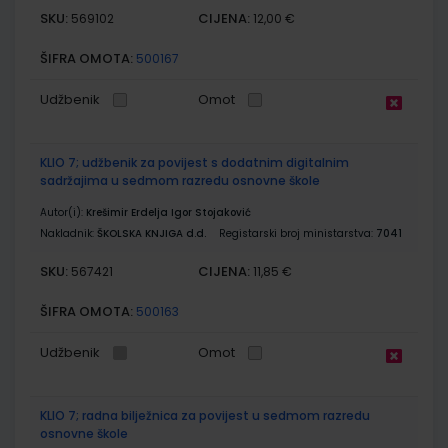
SKU:
CIJENA:
569102
12,00 €
ŠIFRA OMOTA:
500167
Udžbenik
Omot
KLIO 7; udžbenik za povijest s dodatnim digitalnim
sadržajima u sedmom razredu osnovne škole
Autor(i):
Krešimir Erdelja Igor Stojaković
Nakladnik:
ŠKOLSKA KNJIGA d.d.
Registarski broj ministarstva:
7041
SKU:
CIJENA:
567421
11,85 €
ŠIFRA OMOTA:
500163
Udžbenik
Omot
KLIO 7; radna bilježnica za povijest u sedmom razredu
osnovne škole