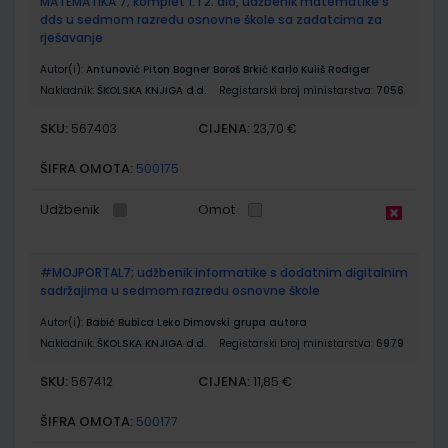
MATEMATIKA 7; komplet 1. i 2. dio, udžbenik matematike s
dds u sedmom razredu osnovne škole sa zadatcima za
rješavanje
Autor(i):
Antunović Piton Bogner Boroš Brkić Karlo Kuliš Rodiger
Nakladnik:
ŠKOLSKA KNJIGA d.d.
Registarski broj ministarstva:
7056
SKU:
CIJENA:
567403
23,70 €
ŠIFRA OMOTA:
500175
Udžbenik
Omot
#MOJPORTAL7; udžbenik informatike s dodatnim digitalnim
sadržajima u sedmom razredu osnovne škole
Autor(i):
Babić Bubica Leko Dimovski grupa autora
Nakladnik:
ŠKOLSKA KNJIGA d.d.
Registarski broj ministarstva:
6979
SKU:
CIJENA:
567412
11,85 €
ŠIFRA OMOTA:
500177