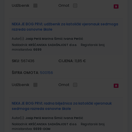
Udžbenik
Omot
NEKA JE BOG PRVI; udžbenik za katolički vjeronauk sedmoga
razreda osnovne škole
Autor(i):
Josip Periš Marina Šimić Ivana Perčić
Nakladnik:
KRŠĆANSKA SADAŠNJOST d.o.o.
Registarski broj
ministarstva:
6699
SKU:
CIJENA:
567436
11,85 €
ŠIFRA OMOTA:
500156
Udžbenik
Omot
NEKA JE BOG PRVI; radna bilježnica za katolički vjeronauk
sedmoga razreda osnovne škole
Autor(i):
Josip Periš Marina Šimić Ivana Perčić
Nakladnik:
KRŠĆANSKA SADAŠNJOST d.o.o.
Registarski broj
ministarstva:
6699-DOM