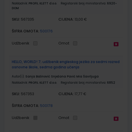
Nakladnik:
PROFIL KLETT d.o.o.
Registarski broj ministarstva:
6920-
DOM
SKU:
CIJENA:
567335
13,00 €
ŠIFRA OMOTA:
500176
Udžbenik
Omot
HELLO, WORLD! 7; udžbenik engleskog jezika za sedmi razred
osnovne škole, sedma godina učenja
Autor(i):
Sanja Božinović Snježana Pavić Mia Šavrljuga
Nakladnik:
PROFIL KLETT d.o.o.
Registarski broj ministarstva:
6852
SKU:
CIJENA:
567353
17,77 €
ŠIFRA OMOTA:
500178
Udžbenik
Omot