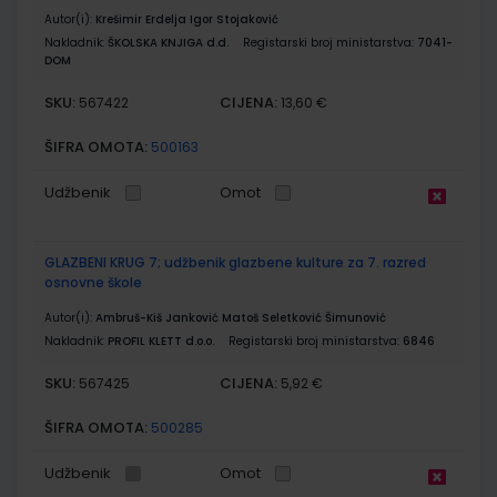
Autor(i):
Krešimir Erdelja Igor Stojaković
Nakladnik:
ŠKOLSKA KNJIGA d.d.
Registarski broj ministarstva:
7041-
DOM
SKU:
CIJENA:
567422
13,60 €
ŠIFRA OMOTA:
500163
Udžbenik
Omot
GLAZBENI KRUG 7; udžbenik glazbene kulture za 7. razred
osnovne škole
Autor(i):
Ambruš-Kiš Janković Matoš Seletković Šimunović
Nakladnik:
PROFIL KLETT d.o.o.
Registarski broj ministarstva:
6846
SKU:
CIJENA:
567425
5,92 €
ŠIFRA OMOTA:
500285
Udžbenik
Omot