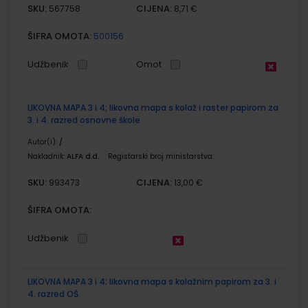
SKU:
CIJENA:
567758
8,71 €
ŠIFRA OMOTA:
500156
Udžbenik
Omot
LIKOVNA MAPA 3 i 4; likovna mapa s kolaž i raster papirom za
3. i 4. razred osnovne škole
Autor(i):
/
Nakladnik:
ALFA d.d.
Registarski broj ministarstva:
SKU:
CIJENA:
993473
13,00 €
ŠIFRA OMOTA:
Udžbenik
LIKOVNA MAPA 3 i 4; likovna mapa s kolažnim papirom za 3. i
4. razred OŠ