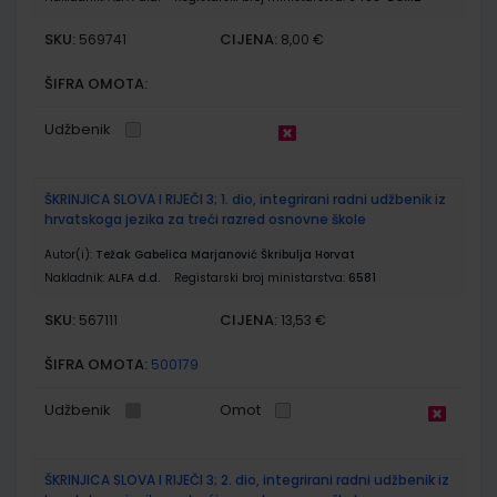
SKU:
CIJENA:
569741
8,00 €
ŠIFRA OMOTA:
Udžbenik
ŠKRINJICA SLOVA I RIJEČI 3; 1. dio, integrirani radni udžbenik iz
hrvatskoga jezika za treći razred osnovne škole
Autor(i):
Težak Gabelica Marjanović Škribulja Horvat
Nakladnik:
ALFA d.d.
Registarski broj ministarstva:
6581
SKU:
CIJENA:
567111
13,53 €
ŠIFRA OMOTA:
500179
Udžbenik
Omot
ŠKRINJICA SLOVA I RIJEČI 3; 2. dio, integrirani radni udžbenik iz