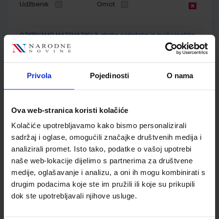
Udžbenik
Omot
OTKRIVAMO MATEMATIKU 3; zbirka zadataka iz matematike
za treći razred osnovne škole
Autor(i):
Dubravka Glasnović Gracin Gabriela Žokalj Tanja Souice
Nakladnik:
ALFA d.d.
Registarski broj ministarstva:
6552-DOM2
Privola
Pojedinosti
O nama
SKU:
CIJENA:
567164
9,50 €
ŠIFRA OMOTA:
500167
Ova web-stranica koristi kolačiće
Kolačiće upotrebljavamo kako bismo personalizirali
Udžbenik
Omot
sadržaj i oglase, omogućili značajke društvenih medija i
analizirali promet. Isto tako, podatke o vašoj upotrebi
OTKRIVAMO MATEMATIKU 3; listići za dodatnu nastavu iz
naše web-lokacije dijelimo s partnerima za društvene
matematike za treći razred osnovne škole
medije, oglašavanje i analizu, a oni ih mogu kombinirati s
Autor(i):
Dubravka Glasnović Gracin Gabriela Žokalj Tanja Soucie
drugim podacima koje ste im pružili ili koje su prikupili
Nakladnik:
ALFA d.d.
Registarski broj ministarstva:
6553-DOM2
dok ste upotrebljavali njihove usluge.
SKU:
CIJENA:
567165
9,00 €