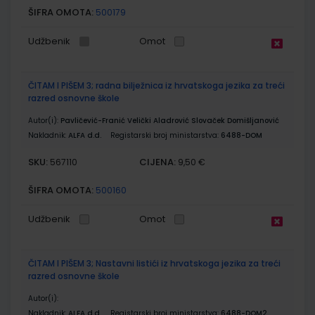
ŠIFRA OMOTA:
500179
Udžbenik
Omot
ČITAM I PIŠEM 3; radna bilježnica iz hrvatskoga jezika za treći
razred osnovne škole
Autor(i):
Pavličević-Franić Velički Aladrović Slovaček Domišljanović
Nakladnik:
ALFA d.d.
Registarski broj ministarstva:
6488-DOM
SKU:
CIJENA:
567110
9,50 €
ŠIFRA OMOTA:
500160
Udžbenik
Omot
ČITAM I PIŠEM 3; Nastavni listići iz hrvatskoga jezika za treći
razred osnovne škole
Autor(i):
Nakladnik:
ALFA d.d.
Registarski broj ministarstva:
6488-DOM2