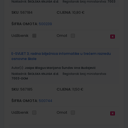
Nakladnik:
ŠKOLSKA KNJIGA d.d.
Registarski broj ministarstva:
7003
SKU:
CIJENA:
567184
10,80 €
ŠIFRA OMOTA:
500239
Udžbenik
Omot
E-SVIJET 3; radna bilježnica informatike u trećem razredu
osnovne škole
Autor(i):
Josipa Blagus Marijana Šundov Ana Budojević
Nakladnik:
ŠKOLSKA KNJIGA d.d.
Registarski broj ministarstva:
7003-DOM
SKU:
CIJENA:
567185
11,50 €
ŠIFRA OMOTA:
500744
Udžbenik
Omot