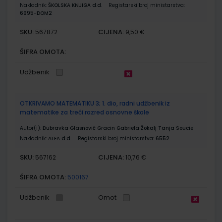
Nakladnik:
ŠKOLSKA KNJIGA d.d.
Registarski broj ministarstva:
6995-DOM2
SKU:
CIJENA:
567872
9,50 €
ŠIFRA OMOTA:
Udžbenik
OTKRIVAMO MATEMATIKU 3; 1. dio, radni udžbenik iz
matematike za treći razred osnovne škole
Autor(i):
Dubravka Glasnović Gracin Gabriela Žokalj Tanja Soucie
Nakladnik:
ALFA d.d.
Registarski broj ministarstva:
6552
SKU:
CIJENA:
567162
10,76 €
ŠIFRA OMOTA:
500167
Udžbenik
Omot