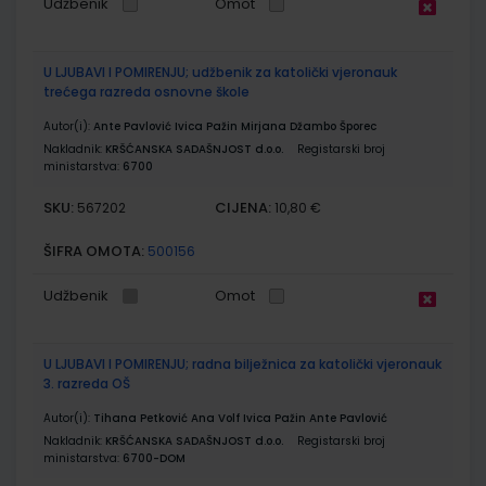
Udžbenik
Omot
U LJUBAVI I POMIRENJU; udžbenik za katolički vjeronauk
trećega razreda osnovne škole
Autor(i):
Ante Pavlović Ivica Pažin Mirjana Džambo Šporec
Nakladnik:
KRŠĆANSKA SADAŠNJOST d.o.o.
Registarski broj
ministarstva:
6700
SKU:
CIJENA:
567202
10,80 €
ŠIFRA OMOTA:
500156
Udžbenik
Omot
U LJUBAVI I POMIRENJU; radna bilježnica za katolički vjeronauk
3. razreda OŠ
Autor(i):
Tihana Petković Ana Volf Ivica Pažin Ante Pavlović
Nakladnik:
KRŠĆANSKA SADAŠNJOST d.o.o.
Registarski broj
ministarstva:
6700-DOM