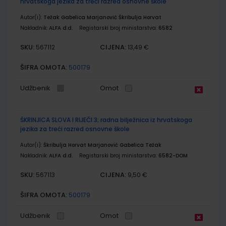
hrvatskoga jezika za treći razred osnovne škole
Autor(i):
Težak Gabelica Marjanović Škribulja Horvat
Nakladnik:
ALFA d.d.
Registarski broj ministarstva:
6582
SKU:
CIJENA:
567112
13,49 €
ŠIFRA OMOTA:
500179
Udžbenik
Omot
ŠKRINJICA SLOVA I RIJEČI 3; radna bilježnica iz hrvatskoga
jezika za treći razred osnovne škole
Autor(i):
Škribulja Horvat Marjanović Gabelica Težak
Nakladnik:
ALFA d.d.
Registarski broj ministarstva:
6582-DOM
SKU:
CIJENA:
567113
9,50 €
ŠIFRA OMOTA:
500179
Udžbenik
Omot