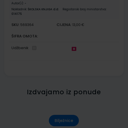
Autor(i):
-
Nakladnik:
ŠKOLSKA KNJIGA d.d.
Registarski broj ministarstva:
014175
SKU:
CIJENA:
569364
13,00 €
ŠIFRA OMOTA:
Udžbenik
Izdvajamo iz ponude
Bilježnice