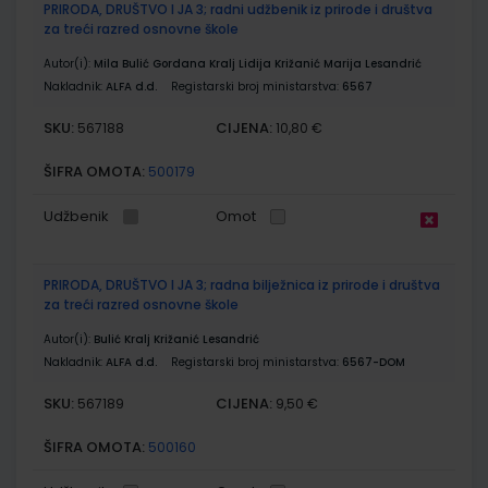
PRIRODA, DRUŠTVO I JA 3; radni udžbenik iz prirode i društva
za treći razred osnovne škole
Autor(i):
Mila Bulić Gordana Kralj Lidija Križanić Marija Lesandrić
Nakladnik:
ALFA d.d.
Registarski broj ministarstva:
6567
SKU:
CIJENA:
567188
10,80 €
ŠIFRA OMOTA:
500179
Udžbenik
Omot
PRIRODA, DRUŠTVO I JA 3; radna bilježnica iz prirode i društva
za treći razred osnovne škole
Autor(i):
Bulić Kralj Križanić Lesandrić
Nakladnik:
ALFA d.d.
Registarski broj ministarstva:
6567-DOM
SKU:
CIJENA:
567189
9,50 €
ŠIFRA OMOTA:
500160