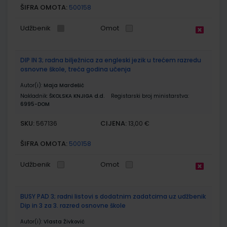
ŠIFRA OMOTA:
500158
Udžbenik
Omot
DIP IN 3; radna bilježnica za engleski jezik u trećem razredu
osnovne škole, treća godina učenja
Autor(i):
Maja Mardešić
Nakladnik:
ŠKOLSKA KNJIGA d.d.
Registarski broj ministarstva:
6995-DOM
SKU:
CIJENA:
567136
13,00 €
ŠIFRA OMOTA:
500158
Udžbenik
Omot
BUSY PAD 3; radni listovi s dodatnim zadatcima uz udžbenik
Dip in 3 za 3. razred osnovne škole
Autor(i):
Vlasta Živković