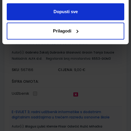
ŠIFRA OMOTA:
Dopusti sve
Udžbenik
Prilagodi
OTKRIVAMO MATEMATIKU 3; listići za integriranu nastavu iz
matematike za treći razred osnovne škole
Autor(i):
Gabriela Žokalj Dubravka Glasnović Gracin Tanja Soucie
Nakladnik:
ALFA d.d.
Registarski broj ministarstva:
6553-DOM3
SKU:
CIJENA:
567166
9,00 €
ŠIFRA OMOTA:
Udžbenik
E-SVIJET 3; radni udžbenik informatike s dodatnim
digitalnim sadržajima u trećem razredu osnovne škole
Autor(i):
Blagus Ljubić Klemše Flisar Odorčić Ružić Mihočka