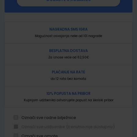
NAGRADNA SMS IGRA
Mogućnost osvajanja neke od 101 nagrade
BESPLATNA DOSTAVA
Za iznose veće od 62,50€
PLAĆANJE NA RATE
do 12 rata bez kamata
10% POPUSTA NA PRIBOR
Kupnjom udžbenika ostvarujete popust na školski pribor
Označi sve radne bilježnice
Označi sve udžbenike (trenutno nije dostupno)
Označi sve omote