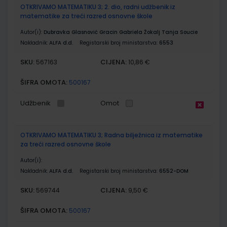
OTKRIVAMO MATEMATIKU 3; 2. dio, radni udžbenik iz
matematike za treći razred osnovne škole
Autor(i):
Dubravka Glasnović Gracin Gabriela Žokalj Tanja Soucie
Nakladnik:
ALFA d.d.
Registarski broj ministarstva:
6553
SKU:
CIJENA:
567163
10,86 €
ŠIFRA OMOTA:
500167
Udžbenik
Omot
OTKRIVAMO MATEMATIKU 3; Radna bilježnica iz matematike
za treći razred osnovne škole
Autor(i):
Nakladnik:
ALFA d.d.
Registarski broj ministarstva:
6552-DOM
SKU:
CIJENA:
569744
9,50 €
ŠIFRA OMOTA:
500167