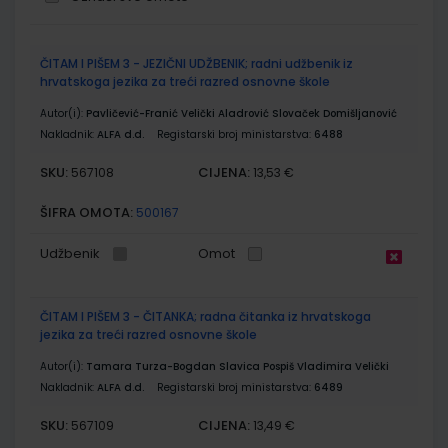
Grupirani
ČITAM I PIŠEM 3 - JEZIČNI UDŽBENIK; radni udžbenik iz
proizvodi
hrvatskoga jezika za treći razred osnovne škole
Autor(i):
Pavličević-Franić Velički Aladrović Slovaček Domišljanović
Nakladnik:
ALFA d.d.
Registarski broj ministarstva:
6488
SKU:
CIJENA:
567108
13,53 €
ŠIFRA OMOTA:
500167
Udžbenik
Omot
ČITAM I PIŠEM 3 - ČITANKA; radna čitanka iz hrvatskoga
jezika za treći razred osnovne škole
Autor(i):
Tamara Turza-Bogdan Slavica Pospiš Vladimira Velički
Nakladnik:
ALFA d.d.
Registarski broj ministarstva:
6489
SKU:
CIJENA:
567109
13,49 €