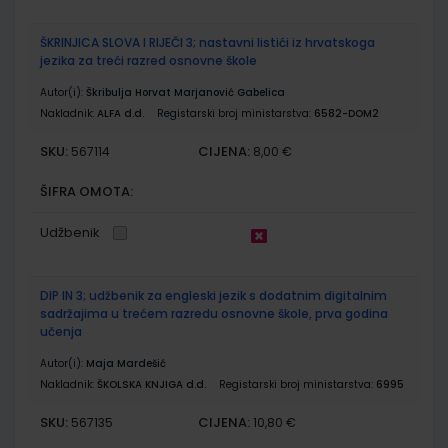
ŠKRINJICA SLOVA I RIJEČI 3; nastavni listići iz hrvatskoga
jezika za treći razred osnovne škole
Autor(i):
Škribulja Horvat Marjanović Gabelica
Nakladnik:
ALFA d.d.
Registarski broj ministarstva:
6582-DOM2
SKU:
CIJENA:
567114
8,00 €
ŠIFRA OMOTA:
Udžbenik
DIP IN 3; udžbenik za engleski jezik s dodatnim digitalnim
sadržajima u trećem razredu osnovne škole, prva godina
učenja
Autor(i):
Maja Mardešić
Nakladnik:
ŠKOLSKA KNJIGA d.d.
Registarski broj ministarstva:
6995
SKU:
CIJENA:
567135
10,80 €