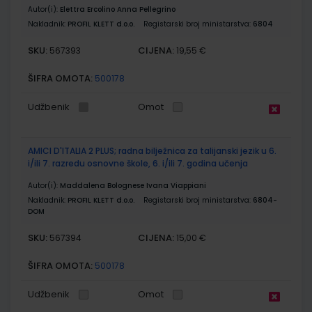
Autor(i):
Elettra Ercolino Anna Pellegrino
Nakladnik:
PROFIL KLETT d.o.o.
Registarski broj ministarstva:
6804
SKU:
CIJENA:
567393
19,55 €
ŠIFRA OMOTA:
500178
Udžbenik
Omot
AMICI D'ITALIA 2 PLUS; radna bilježnica za talijanski jezik u 6.
i/ili 7. razredu osnovne škole, 6. i/ili 7. godina učenja
Autor(i):
Maddalena Bolognese Ivana Viappiani
Nakladnik:
PROFIL KLETT d.o.o.
Registarski broj ministarstva:
6804-
DOM
SKU:
CIJENA:
567394
15,00 €
ŠIFRA OMOTA:
500178
Udžbenik
Omot