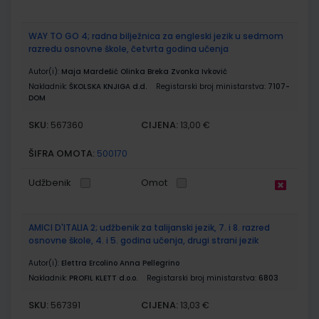
WAY TO GO 4; radna bilježnica za engleski jezik u sedmom
razredu osnovne škole, četvrta godina učenja
Autor(i):
Maja Mardešić Olinka Breka Zvonka Ivković
Nakladnik:
ŠKOLSKA KNJIGA d.d.
Registarski broj ministarstva:
7107-
DOM
SKU:
CIJENA:
567360
13,00 €
ŠIFRA OMOTA:
500170
Udžbenik
Omot
AMICI D'ITALIA 2; udžbenik za talijanski jezik, 7. i 8. razred
osnovne škole, 4. i 5. godina učenja, drugi strani jezik
Autor(i):
Elettra Ercolino Anna Pellegrino
Nakladnik:
PROFIL KLETT d.o.o.
Registarski broj ministarstva:
6803
SKU:
CIJENA:
567391
13,03 €