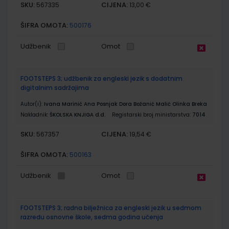
SKU:
CIJENA:
567335
13,00 €
ŠIFRA OMOTA:
500176
Udžbenik
Omot
FOOTSTEPS 3; udžbenik za engleski jezik s dodatnim
digitalnim sadržajima
Autor(i):
Ivana Marinić Ana Posnjak Dora Božanić Malić Olinka Breka
Nakladnik:
ŠKOLSKA KNJIGA d.d.
Registarski broj ministarstva:
7014
SKU:
CIJENA:
567357
19,54 €
ŠIFRA OMOTA:
500163
Udžbenik
Omot
FOOTSTEPS 3; radna bilježnica za engleski jezik u sedmom
razredu osnovne škole, sedma godina učenja