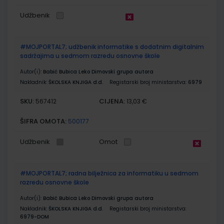
Udžbenik
#MOJPORTAL7; udžbenik informatike s dodatnim digitalnim
sadržajima u sedmom razredu osnovne škole
Autor(i):
Babić Bubica Leko Dimovski grupa autora
Nakladnik:
ŠKOLSKA KNJIGA d.d.
Registarski broj ministarstva:
6979
SKU:
CIJENA:
567412
13,03 €
ŠIFRA OMOTA:
500177
Udžbenik
Omot
#MOJPORTAL7; radna bilježnica za informatiku u sedmom
razredu osnovne škole
Autor(i):
Babić Bubica Leko Dimovski grupa autora
Nakladnik:
ŠKOLSKA KNJIGA d.d.
Registarski broj ministarstva:
6979-DOM