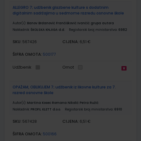
ALLEGRO 7; udžbenik glazbene kulture s dodatnim
digitalnim sadržajima u sedmome razredu osnovne škole
Autor(i):
Banov Brđanović Frančišković Ivančić grupa autora
Nakladnik:
ŠKOLSKA KNJIGA d.d.
Registarski broj ministarstva:
6982
SKU:
CIJENA:
567426
6,51 €
ŠIFRA OMOTA:
500177
Udžbenik
Omot
OPAŽAM, OBLIKUJEM 7; udžbenik iz likovne kulture za 7.
razred osnovne škole
Autor(i):
Martina Kosec Romana Nikolić Petra Ružić
Nakladnik:
PROFIL KLETT d.o.o.
Registarski broj ministarstva:
6910
SKU:
CIJENA:
567428
6,51 €
ŠIFRA OMOTA:
500166