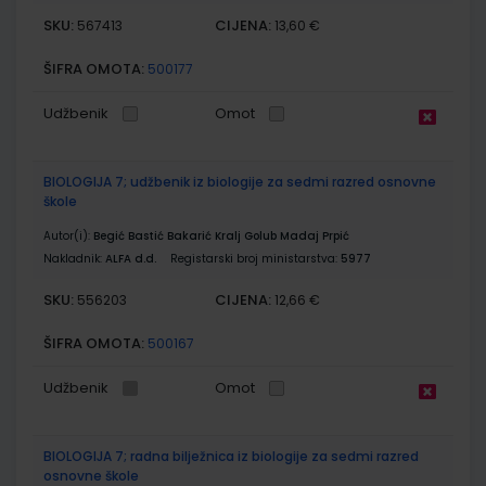
SKU:
CIJENA:
567413
13,60 €
ŠIFRA OMOTA:
500177
Udžbenik
Omot
BIOLOGIJA 7; udžbenik iz biologije za sedmi razred osnovne
škole
Autor(i):
Begić Bastić Bakarić Kralj Golub Madaj Prpić
Nakladnik:
ALFA d.d.
Registarski broj ministarstva:
5977
SKU:
CIJENA:
556203
12,66 €
ŠIFRA OMOTA:
500167
Udžbenik
Omot
BIOLOGIJA 7; radna bilježnica iz biologije za sedmi razred
osnovne škole