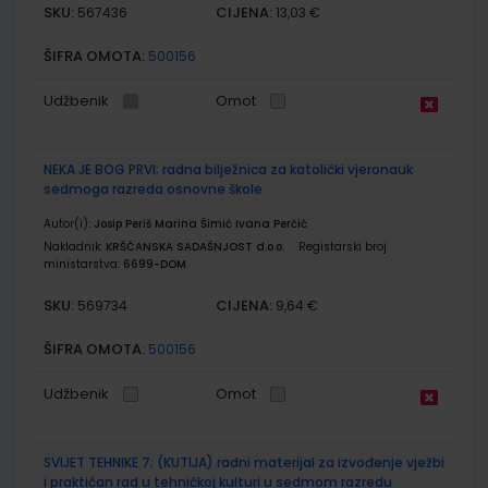
SKU:
CIJENA:
567436
13,03 €
ŠIFRA OMOTA:
500156
Udžbenik
Omot
NEKA JE BOG PRVI; radna bilježnica za katolički vjeronauk
sedmoga razreda osnovne škole
Autor(i):
Josip Periš Marina Šimić Ivana Perčić
Nakladnik:
KRŠĆANSKA SADAŠNJOST d.o.o.
Registarski broj
ministarstva:
6699-DOM
SKU:
CIJENA:
569734
9,64 €
ŠIFRA OMOTA:
500156
Udžbenik
Omot
SVIJET TEHNIKE 7; (KUTIJA) radni materijal za izvođenje vježbi
i praktičan rad u tehničkoj kulturi u sedmom razredu