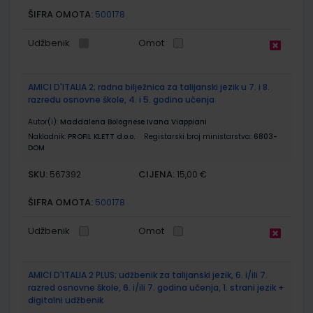
ŠIFRA OMOTA:
500178
Udžbenik
Omot
AMICI D'ITALIA 2; radna bilježnica za talijanski jezik u 7. i 8.
razredu osnovne škole, 4. i 5. godina učenja
Autor(i):
Maddalena Bolognese Ivana Viappiani
Nakladnik:
PROFIL KLETT d.o.o.
Registarski broj ministarstva:
6803-
DOM
SKU:
CIJENA:
567392
15,00 €
ŠIFRA OMOTA:
500178
Udžbenik
Omot
AMICI D'ITALIA 2 PLUS; udžbenik za talijanski jezik, 6. i/ili 7.
razred osnovne škole, 6. i/ili 7. godina učenja, 1. strani jezik +
digitalni udžbenik