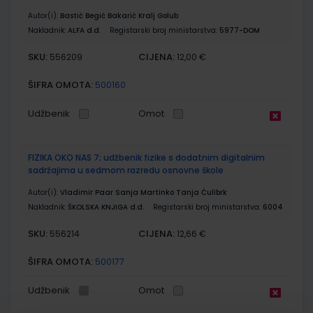
Autor(i):
Bastić Begić Bakarić Kralj Golub
Nakladnik:
ALFA d.d.
Registarski broj ministarstva:
5977-DOM
SKU:
CIJENA:
556209
12,00 €
ŠIFRA OMOTA:
500160
Udžbenik
Omot
FIZIKA OKO NAS 7; udžbenik fizike s dodatnim digitalnim
sadržajima u sedmom razredu osnovne škole
Autor(i):
Vladimir Paar Sanja Martinko Tanja Ćulibrk
Nakladnik:
ŠKOLSKA KNJIGA d.d.
Registarski broj ministarstva:
6004
SKU:
CIJENA:
556214
12,66 €
ŠIFRA OMOTA:
500177
Udžbenik
Omot