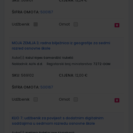
SKU:
CIJENA:
569101
13,24 €
ŠIFRA OMOTA:
500167
Udžbenik
Omot
MOJA ZEMLJA 3; radna bilježnica iz geografije za sedmi
razred osnovne škole
Autor(i):
Kožul Krpes Samardžić Vukelić
Nakladnik:
ALFA d.d.
Registarski broj ministarstva:
7272-DOM
SKU:
CIJENA:
569102
12,00 €
ŠIFRA OMOTA:
500167
Udžbenik
Omot
KLIO 7; udžbenik za povijest s dodatnim digitalnim
sadržajima u sedmom razredu osnovne škole
Autor(i):
Krešimir Erdelja Igor Stojaković