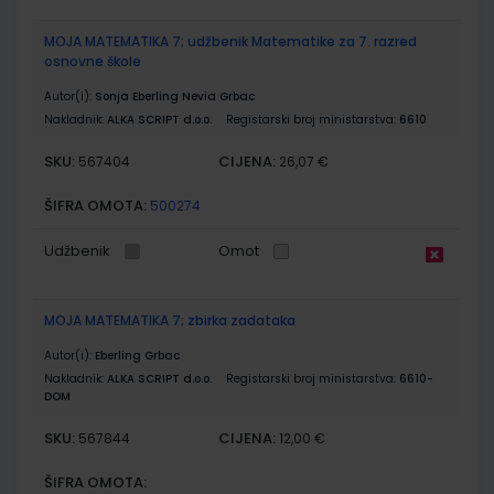
MOJA MATEMATIKA 7; udžbenik Matematike za 7. razred
osnovne škole
Autor(i):
Sonja Eberling Nevia Grbac
Nakladnik:
ALKA SCRIPT d.o.o.
Registarski broj ministarstva:
6610
SKU:
CIJENA:
567404
26,07 €
ŠIFRA OMOTA:
500274
Udžbenik
Omot
MOJA MATEMATIKA 7; zbirka zadataka
Autor(i):
Eberling Grbac
Nakladnik:
ALKA SCRIPT d.o.o.
Registarski broj ministarstva:
6610-
DOM
SKU:
CIJENA:
567844
12,00 €
ŠIFRA OMOTA: