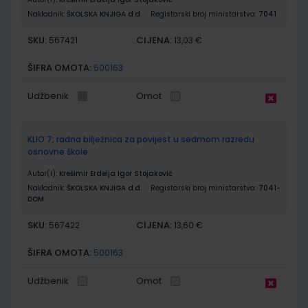
Nakladnik:
ŠKOLSKA KNJIGA d.d.
Registarski broj ministarstva:
7041
SKU:
CIJENA:
567421
13,03 €
ŠIFRA OMOTA:
500163
Udžbenik
Omot
KLIO 7; radna bilježnica za povijest u sedmom razredu
osnovne škole
Autor(i):
Krešimir Erdelja Igor Stojaković
Nakladnik:
ŠKOLSKA KNJIGA d.d.
Registarski broj ministarstva:
7041-
DOM
SKU:
CIJENA:
567422
13,60 €
ŠIFRA OMOTA:
500163
Udžbenik
Omot