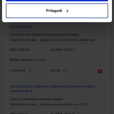
Udžbenik
Omot
Prilagodi
KEMIJA 7; radna bilježnica iz kemije za sedmi razred
osnovne škole
Autor(i):
Mamić Mrvoš-Sermeki Peradinović Ribarić
Nakladnik:
ALFA d.d.
Registarski broj ministarstva:
6086-DOM
SKU:
CIJENA:
556482
12,00 €
ŠIFRA OMOTA:
500167
Udžbenik
Omot
MOJA ZEMLJA 3; udžbenik iz geografije za sedmi razred
osnovne škole
Autor(i):
Kožul Krpes Samardžić Vukelić
Nakladnik:
ALFA d.d.
Registarski broj ministarstva:
7272