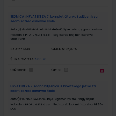
Grupirani
SEDMICA i HRVATSKI ZA 7; komplet čitanka i udžbenik za
proizvodi
sedmi razred osnovne škole
Autor(i):
Greblički-Miculinić Matošević Sykora-Nagy grupa autora
Nakladnik:
PROFIL KLETT d.o.o.
Registarski broj ministarstva:
6919;6920
SKU:
CIJENA:
567334
26,07 €
ŠIFRA OMOTA:
500176
Udžbenik
Omot
HRVATSKI ZA 7; radna bilježnica iz hrvatskoga jezika za
sedmi razred osnovne škole
Autor(i):
Kučinić Lovrenčić-Rojc Lugomer Sykora-Nagy Šopar
Nakladnik:
PROFIL KLETT d.o.o.
Registarski broj ministarstva:
6920-
DOM