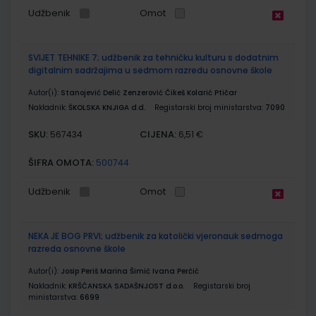
Udžbenik
Omot
SVIJET TEHNIKE 7; udžbenik za tehničku kulturu s dodatnim
digitalnim sadržajima u sedmom razredu osnovne škole
Autor(i):
Stanojević Delić Zenzerović Čikeš Kolarić Ptičar
Nakladnik:
ŠKOLSKA KNJIGA d.d.
Registarski broj ministarstva:
7090
SKU:
CIJENA:
567434
6,51 €
ŠIFRA OMOTA:
500744
Udžbenik
Omot
NEKA JE BOG PRVI; udžbenik za katolički vjeronauk sedmoga
razreda osnovne škole
Autor(i):
Josip Periš Marina Šimić Ivana Perčić
Nakladnik:
KRŠĆANSKA SADAŠNJOST d.o.o.
Registarski broj
ministarstva:
6699