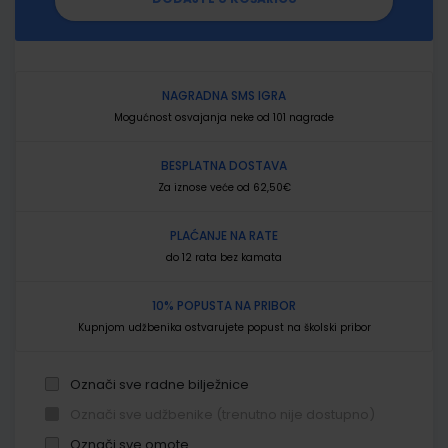
NAGRADNA SMS IGRA
Mogućnost osvajanja neke od 101 nagrade
BESPLATNA DOSTAVA
Za iznose veće od 62,50€
PLAĆANJE NA RATE
do 12 rata bez kamata
10% POPUSTA NA PRIBOR
Kupnjom udžbenika ostvarujete popust na školski pribor
Označi sve radne bilježnice
Označi sve udžbenike (trenutno nije dostupno)
Označi sve omote