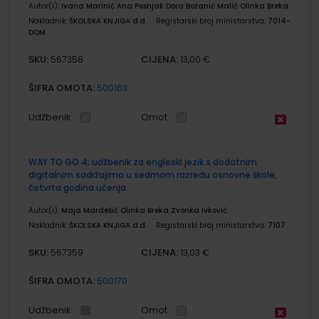
Autor(i):
Ivana Marinić Ana Posnjak Dora Božanić Malić Olinka Breka
Nakladnik:
ŠKOLSKA KNJIGA d.d.
Registarski broj ministarstva:
7014-
DOM
SKU:
CIJENA:
567358
13,00 €
ŠIFRA OMOTA:
500163
Udžbenik
Omot
WAY TO GO 4; udžbenik za engleski jezik s dodatnim
digitalnim sadržajima u sedmom razredu osnovne škole,
četvrta godina učenja
Autor(i):
Maja Mardešić Olinka Breka Zvonka Ivković
Nakladnik:
ŠKOLSKA KNJIGA d.d.
Registarski broj ministarstva:
7107
SKU:
CIJENA:
567359
13,03 €
ŠIFRA OMOTA:
500170
Udžbenik
Omot