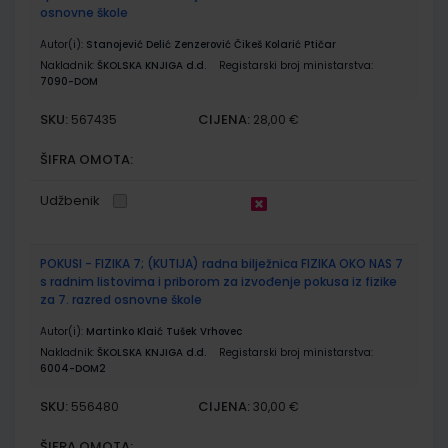
osnovne škole
Autor(i):
Stanojević Delić Zenzerović Čikeš Kolarić Ptičar
Nakladnik:
ŠKOLSKA KNJIGA d.d.
Registarski broj ministarstva:
7090-DOM
SKU:
CIJENA:
567435
28,00 €
ŠIFRA OMOTA:
Udžbenik
POKUSI - FIZIKA 7; (KUTIJA) radna bilježnica FIZIKA OKO NAS 7
s radnim listovima i priborom za izvođenje pokusa iz fizike
za 7. razred osnovne škole
Autor(i):
Martinko Klaić Tušek Vrhovec
Nakladnik:
ŠKOLSKA KNJIGA d.d.
Registarski broj ministarstva:
6004-DOM2
SKU:
CIJENA:
556480
30,00 €
ŠIFRA OMOTA: