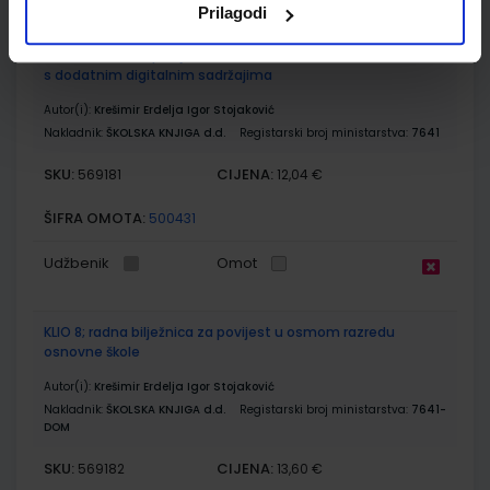
Prilagodi
KLIO 8; udžbenik povijesti u osmome razredu osnovne škole
s dodatnim digitalnim sadržajima
Autor(i):
Krešimir Erdelja Igor Stojaković
Nakladnik:
ŠKOLSKA KNJIGA d.d.
Registarski broj ministarstva:
7641
SKU:
CIJENA:
569181
12,04 €
ŠIFRA OMOTA:
500431
Udžbenik
Omot
KLIO 8; radna bilježnica za povijest u osmom razredu
osnovne škole
Autor(i):
Krešimir Erdelja Igor Stojaković
Nakladnik:
ŠKOLSKA KNJIGA d.d.
Registarski broj ministarstva:
7641-
DOM
SKU:
CIJENA:
569182
13,60 €