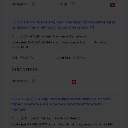
Udžbenik
Omot
SVIJET TEHNIKE 8; (KUTIJA) radni materijal za izvođenje vježbi
i praktičan rad u tehničkoj kulturi u 8.razredu OŠ
Autor(i):
Čikeš Delić Kolarić Stanojević Zenzerović
Nakladnik:
ŠKOLSKA KNJIGA d.d.
Registarski broj ministarstva:
7687-DOM
SKU:
CIJENA:
569196
28,00 €
ŠIFRA OMOTA:
Udžbenik
BIOLOGIJA 8; (KUTIJA) radna bilježnica iz biologije za osmi
razred osnovne škole s materijalima za istraživačku
nastavu
Autor(i):
Banović Čiček Kirac Meštrović Petrač
Nakladnik:
PROFIL KLETT d.o.o.
Registarski broj ministarstva:
6814-