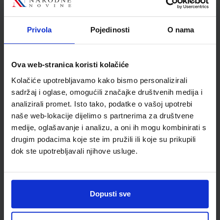
MOJA ZEMLJA 4; udžbenik iz geografije za osmi razred OŠ
Autor(i):
Kožul Krpes Samardžić Vukelić
Privola
Pojedinosti
O nama
Nakladnik:
ALFA d.d.
Registarski broj ministarstva:
7274
SKU:
CIJENA:
569173
12,04 €
Ova web-stranica koristi kolačiće
ŠIFRA OMOTA:
500167
Kolačiće upotrebljavamo kako bismo personalizirali
Udžbenik
Omot
sadržaj i oglase, omogućili značajke društvenih medija i
analizirali promet. Isto tako, podatke o vašoj upotrebi
naše web-lokacije dijelimo s partnerima za društvene
MOJA ZEMLJA 4; radna bilježnica iz geografije za osmi razred
medije, oglašavanje i analizu, a oni ih mogu kombinirati s
OŠ
drugim podacima koje ste im pružili ili koje su prikupili
Autor(i):
Kožul Krpes Samardžić Vukelić
dok ste upotrebljavali njihove usluge.
Nakladnik:
ALFA d.d.
Registarski broj ministarstva:
7274-DOM
SKU:
CIJENA:
569174
12,00 €
ŠIFRA OMOTA:
Dopusti sve
500167
Udžbenik
Omot