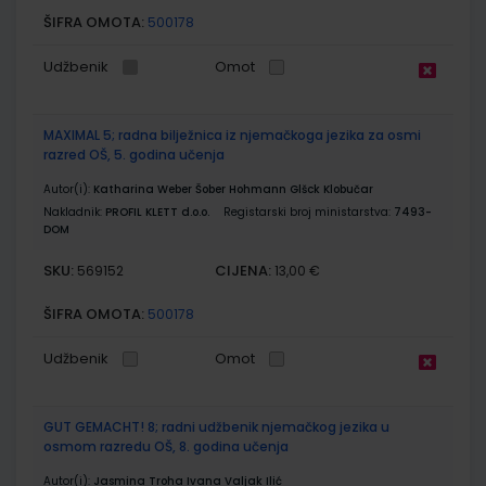
ŠIFRA OMOTA:
500178
Udžbenik
Omot
MAXIMAL 5; radna bilježnica iz njemačkoga jezika za osmi
razred OŠ, 5. godina učenja
Autor(i):
Katharina Weber Šober Hohmann Glšck Klobučar
Nakladnik:
PROFIL KLETT d.o.o.
Registarski broj ministarstva:
7493-
DOM
SKU:
CIJENA:
569152
13,00 €
ŠIFRA OMOTA:
500178
Udžbenik
Omot
GUT GEMACHT! 8; radni udžbenik njemačkog jezika u
osmom razredu OŠ, 8. godina učenja
Autor(i):
Jasmina Troha Ivana Valjak Ilić