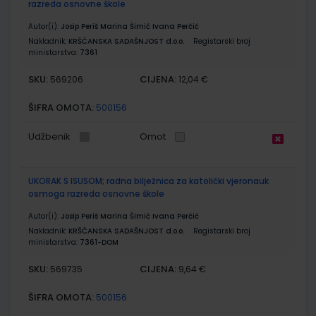
razreda osnovne škole
Autor(i):
Josip Periš Marina Šimić Ivana Perčić
Nakladnik:
KRŠĆANSKA SADAŠNJOST d.o.o.
Registarski broj
ministarstva:
7361
SKU:
CIJENA:
569206
12,04 €
ŠIFRA OMOTA:
500156
Udžbenik
Omot
UKORAK S ISUSOM; radna bilježnica za katolički vjeronauk
osmoga razreda osnovne škole
Autor(i):
Josip Periš Marina Šimić Ivana Perčić
Nakladnik:
KRŠĆANSKA SADAŠNJOST d.o.o.
Registarski broj
ministarstva:
7361-DOM
SKU:
CIJENA:
569735
9,64 €
ŠIFRA OMOTA:
500156