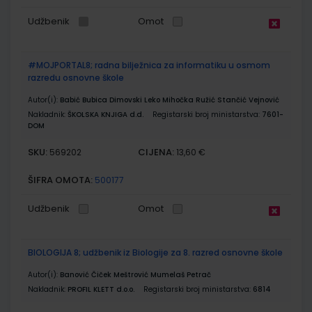
Udžbenik
Omot
#MOJPORTAL8; radna bilježnica za informatiku u osmom
razredu osnovne škole
Autor(i):
Babić Bubica Dimovski Leko Mihočka Ružić Stančić Vejnović
Nakladnik:
ŠKOLSKA KNJIGA d.d.
Registarski broj ministarstva:
7601-
DOM
SKU:
CIJENA:
569202
13,60 €
ŠIFRA OMOTA:
500177
Udžbenik
Omot
BIOLOGIJA 8; udžbenik iz Biologije za 8. razred osnovne škole
Autor(i):
Banović Čiček Meštrović Mumelaš Petrač
Nakladnik:
PROFIL KLETT d.o.o.
Registarski broj ministarstva:
6814