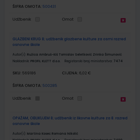
ŠIFRA OMOTA:
500431
Udžbenik
Omot
GLAZBENI KRUG 8; udžbenik glazbene kulture za osmi razred
osnovne škole
Autor(i):
Ružica Ambruš-Kiš Tomislav Seletković Zrinka Šimunović
Nakladnik:
PROFIL KLETT d.o.o.
Registarski broj ministarstva:
7474
SKU:
CIJENA:
569186
6,02 €
ŠIFRA OMOTA:
500285
Udžbenik
Omot
OPAŽAM, OBLIKUJEM 8; udžbenik iz likovne kulture za 8. razred
osnovne škole
Autor(i):
Martina Kosec Romana Nikolić