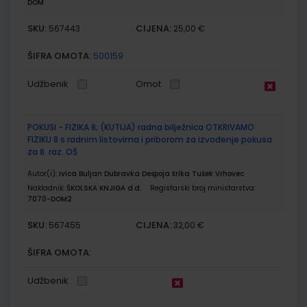
DOM
SKU:
CIJENA:
567443
25,00 €
ŠIFRA OMOTA:
500159
Udžbenik
Omot
POKUSI - FIZIKA 8; (KUTIJA) radna bilježnica OTKRIVAMO
FIZIKU 8 s radnim listovima i priborom za izvođenje pokusa
za 8. raz. OŠ
Autor(i):
Ivica Buljan Dubravka Despoja Erika Tušek Vrhovec
Nakladnik:
ŠKOLSKA KNJIGA d.d.
Registarski broj ministarstva:
7070-DOM2
SKU:
CIJENA:
567455
32,00 €
ŠIFRA OMOTA:
Udžbenik