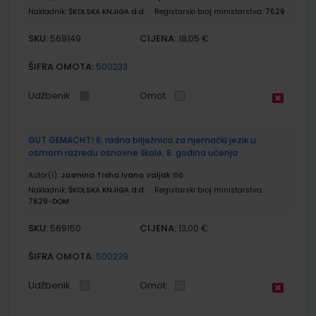
Nakladnik:
ŠKOLSKA KNJIGA d.d.
Registarski broj ministarstva:
7629
SKU:
CIJENA:
569149
18,05 €
ŠIFRA OMOTA:
500233
Udžbenik
Omot
GUT GEMACHT! 8; radna bilježnica za njemački jezik u
osmom razredu osnovne škole, 8. godina učenja
Autor(i):
Jasmina Troha Ivana Valjak Ilić
Nakladnik:
ŠKOLSKA KNJIGA d.d.
Registarski broj ministarstva:
7629-DOM
SKU:
CIJENA:
569150
13,00 €
ŠIFRA OMOTA:
500239
Udžbenik
Omot