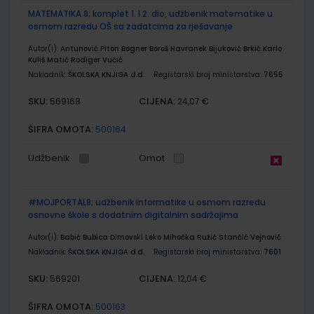
MATEMATIKA 8; komplet 1. I 2. dio, udžbenik matematike u
osmom razredu OŠ sa zadatcima za rješavanje
Autor(i):
Antunović Piton Bogner Boroš Havranek Bijuković Brkić Karlo
Kuliš Matić Rodiger Vučić
Nakladnik:
ŠKOLSKA KNJIGA d.d.
Registarski broj ministarstva:
7655
SKU:
CIJENA:
569168
24,07 €
ŠIFRA OMOTA:
500164
Udžbenik
Omot
#MOJPORTAL8; udžbenik informatike u osmom razredu
osnovne škole s dodatnim digitalnim sadržajima
Autor(i):
Babić Bubica Dimovski Leko Mihočka Ružić Stančić Vejnović
Nakladnik:
ŠKOLSKA KNJIGA d.d.
Registarski broj ministarstva:
7601
SKU:
CIJENA:
569201
12,04 €
ŠIFRA OMOTA:
500163