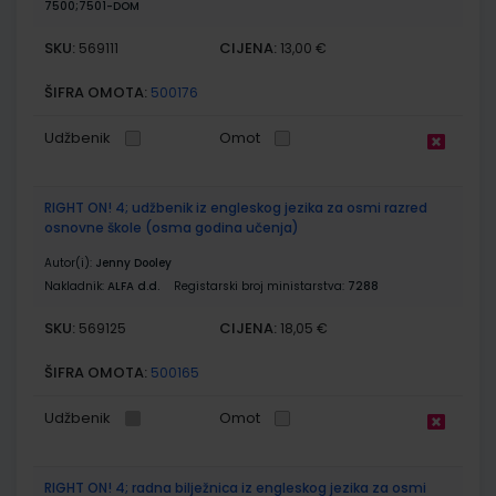
7500;7501-DOM
SKU:
CIJENA:
569111
13,00 €
ŠIFRA OMOTA:
500176
Udžbenik
Omot
RIGHT ON! 4; udžbenik iz engleskog jezika za osmi razred
osnovne škole (osma godina učenja)
Autor(i):
Jenny Dooley
Nakladnik:
ALFA d.d.
Registarski broj ministarstva:
7288
SKU:
CIJENA:
569125
18,05 €
ŠIFRA OMOTA:
500165
Udžbenik
Omot
RIGHT ON! 4; radna bilježnica iz engleskog jezika za osmi