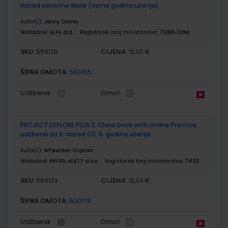
razred osnovne škole (osma godina učenja)
Autor(i):
Jenny Dooley
Nakladnik:
ALFA d.d.
Registarski broj ministarstva:
7288-DOM
SKU:
CIJENA:
569126
12,00 €
ŠIFRA OMOTA:
500165
Udžbenik
Omot
PROJECT EXPLORE PLUS 3; Class book with Online Practice,
udžbenik za 8. razred OŠ, 5. godina učenja
Autor(i):
Wheeldon Shipton
Nakladnik:
PROFIL KLETT d.o.o.
Registarski broj ministarstva:
7430
SKU:
CIJENA:
569133
12,04 €
ŠIFRA OMOTA:
500178
Udžbenik
Omot