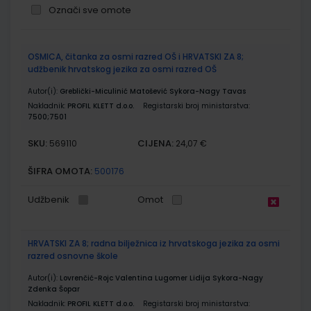
Označi sve omote
Grupirani
OSMICA, čitanka za osmi razred OŠ i HRVATSKI ZA 8;
proizvodi
udžbenik hrvatskog jezika za osmi razred OŠ
Autor(i):
Greblički-Miculinić Matošević Sykora-Nagy Tavas
Nakladnik:
PROFIL KLETT d.o.o.
Registarski broj ministarstva:
7500;7501
SKU:
CIJENA:
569110
24,07 €
ŠIFRA OMOTA:
500176
Udžbenik
Omot
HRVATSKI ZA 8; radna bilježnica iz hrvatskoga jezika za osmi
razred osnovne škole
Autor(i):
Lovrenčić-Rojc Valentina Lugomer Lidija Sykora-Nagy
Zdenka Šopar
Nakladnik:
PROFIL KLETT d.o.o.
Registarski broj ministarstva: