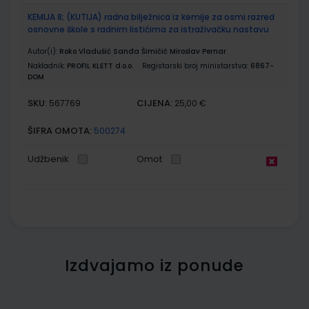
KEMIJA 8; (KUTIJA) radna bilježnica iz kemije za osmi razred
osnovne škole s radnim listićima za istraživačku nastavu
Autor(i):
Roko Vladušić Sanda Šimičić Miroslav Pernar
Nakladnik:
PROFIL KLETT d.o.o.
Registarski broj ministarstva:
6867-
DOM
SKU:
CIJENA:
567769
25,00 €
ŠIFRA OMOTA:
500274
Udžbenik
Omot
Izdvajamo iz ponude