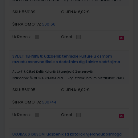
Nakladnik:
PROFIL KLETT d.o.o.
Registarski broj ministarstva:
7499
SKU:
CIJENA:
569189
6,02 €
ŠIFRA OMOTA:
500166
Udžbenik
Omot
SVIJET TEHNIKE 8; udžbenik tehničke kulture u osmom
razredu osnovne škole s dodatnim digitalnim sadržajima
Autor(i):
Čikeš Delić Kolarić Stanojević Zenzerović
Nakladnik:
ŠKOLSKA KNJIGA d.d.
Registarski broj ministarstva:
7687
SKU:
CIJENA:
569195
6,02 €
ŠIFRA OMOTA:
500744
Udžbenik
Omot
UKORAK S ISUSOM; udžbenik za katolički vjeronauk osmoga