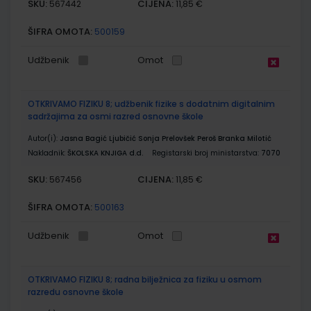
SKU:
CIJENA:
567442
11,85 €
ŠIFRA OMOTA:
500159
Udžbenik
Omot
OTKRIVAMO FIZIKU 8; udžbenik fizike s dodatnim digitalnim
sadržajima za osmi razred osnovne škole
Autor(i):
Jasna Bagić Ljubičić Sonja Prelovšek Peroš Branka Milotić
Nakladnik:
ŠKOLSKA KNJIGA d.d.
Registarski broj ministarstva:
7070
SKU:
CIJENA:
567456
11,85 €
ŠIFRA OMOTA:
500163
Udžbenik
Omot
OTKRIVAMO FIZIKU 8; radna bilježnica za fiziku u osmom
razredu osnovne škole