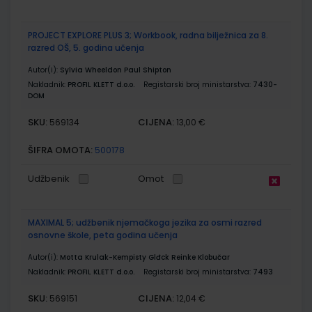
PROJECT EXPLORE PLUS 3; Workbook, radna bilježnica za 8.
razred OŠ, 5. godina učenja
Autor(i):
Sylvia Wheeldon Paul Shipton
Nakladnik:
PROFIL KLETT d.o.o.
Registarski broj ministarstva:
7430-
DOM
SKU:
CIJENA:
569134
13,00 €
ŠIFRA OMOTA:
500178
Udžbenik
Omot
MAXIMAL 5; udžbenik njemačkoga jezika za osmi razred
osnovne škole, peta godina učenja
Autor(i):
Motta Krulak-Kempisty Glđck Reinke Klobučar
Nakladnik:
PROFIL KLETT d.o.o.
Registarski broj ministarstva:
7493
SKU:
CIJENA:
569151
12,04 €