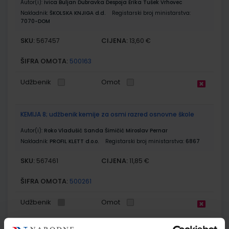
Autor(i):
Ivica Buljan Dubravka Despoja Erika Tušek Vrhovec
Nakladnik:
ŠKOLSKA KNJIGA d.d.
Registarski broj ministarstva:
7070-DOM
SKU:
CIJENA:
567457
13,60 €
ŠIFRA OMOTA:
500163
Udžbenik
Omot
KEMIJA 8; udžbenik kemije za osmi razred osnovne škole
Autor(i):
Roko Vladušić Sanda Šimičić Miroslav Pernar
Nakladnik:
PROFIL KLETT d.o.o.
Registarski broj ministarstva:
6867
SKU:
CIJENA:
567461
11,85 €
ŠIFRA OMOTA:
500261
Udžbenik
Omot