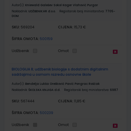
Autor(i):
Kniewald Galešev Sokol Kager Vlahović Purgar
Nakladnik:
UDŽBENIK.HR d.o.o.
Registarski broj ministarstva:
7705-
DOM
SKU:
CIJENA:
569204
15,73 €
ŠIFRA OMOTA:
500159
Udžbenik
Omot
BIOLOGIJA 8; udžbenik biologije s dodatnim digitalnim
sadržajima u osmom razredu osnovne škole
Autor(i):
Bendelja Lukša Orešković Pavić Pongrac Roščak
Nakladnik:
ŠKOLSKA KNJIGA d.d.
Registarski broj ministarstva:
6987
SKU:
CIJENA:
567444
11,85 €
ŠIFRA OMOTA:
500239
Udžbenik
Omot