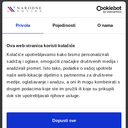
Autor(i):
Lukić Marić Zerdun Varga Krmpotić-Gržančić
Nakladnik:
ŠKOLSKA KNJIGA d.d.
Registarski broj ministarstva:
7038-DOM
SKU:
CIJENA:
567463
13,60 €
Privola
Pojedinosti
O nama
ŠIFRA OMOTA:
500163
Ova web-stranica koristi kolačiće
Udžbenik
Omot
Kolačiće upotrebljavamo kako bismo personalizirali
sadržaj i oglase, omogućili značajke društvenih medija i
GEA 4; udžbenik za geografiju u osmom razredu OŠ s
analizirali promet. Isto tako, podatke o vašoj upotrebi
dodatnim digitalnim sadržajima
naše web-lokacije dijelimo s partnerima za društvene
Autor(i):
Danijel Orešić Igor Tišma Ružica Vuk Alenka Bujan
medije, oglašavanje i analizu, a oni ih mogu kombinirati s
Nakladnik:
ŠKOLSKA KNJIGA d.d.
Registarski broj ministarstva:
7625
drugim podacima koje ste im pružili ili koje su prikupili
dok ste upotrebljavali njihove usluge.
SKU:
CIJENA:
569175
12,04 €
ŠIFRA OMOTA:
500175
Udžbenik
Omot
Dopusti sve