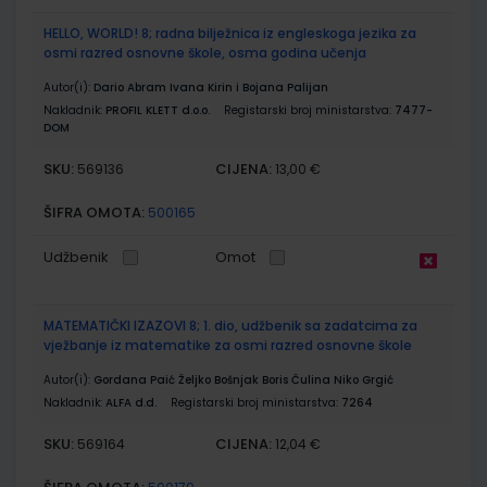
HELLO, WORLD! 8; radna bilježnica iz engleskoga jezika za
osmi razred osnovne škole, osma godina učenja
Autor(i):
Dario Abram Ivana Kirin i Bojana Palijan
Nakladnik:
PROFIL KLETT d.o.o.
Registarski broj ministarstva:
7477-
DOM
SKU:
CIJENA:
569136
13,00 €
ŠIFRA OMOTA:
500165
Udžbenik
Omot
MATEMATIČKI IZAZOVI 8; 1. dio, udžbenik sa zadatcima za
vježbanje iz matematike za osmi razred osnovne škole
Autor(i):
Gordana Paić Željko Bošnjak Boris Čulina Niko Grgić
Nakladnik:
ALFA d.d.
Registarski broj ministarstva:
7264
SKU:
CIJENA:
569164
12,04 €