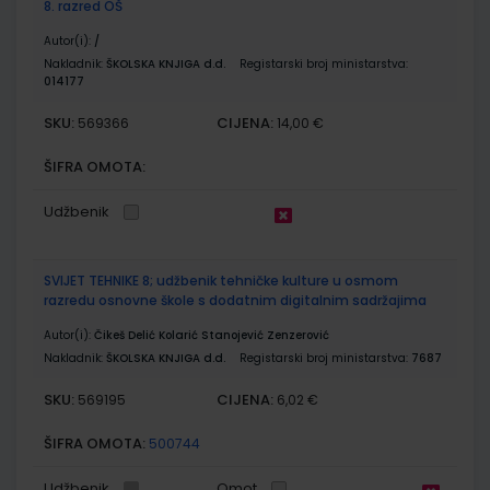
8. razred OŠ
Autor(i):
/
Nakladnik:
ŠKOLSKA KNJIGA d.d.
Registarski broj ministarstva:
014177
SKU:
CIJENA:
569366
14,00 €
ŠIFRA OMOTA:
Udžbenik
SVIJET TEHNIKE 8; udžbenik tehničke kulture u osmom
razredu osnovne škole s dodatnim digitalnim sadržajima
Autor(i):
Čikeš Delić Kolarić Stanojević Zenzerović
Nakladnik:
ŠKOLSKA KNJIGA d.d.
Registarski broj ministarstva:
7687
SKU:
CIJENA:
569195
6,02 €
ŠIFRA OMOTA:
500744
Udžbenik
Omot