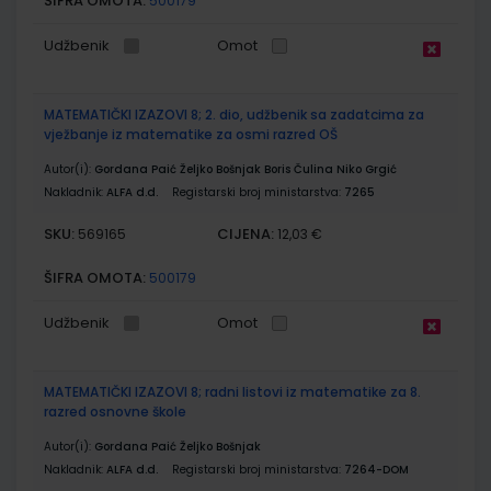
ŠIFRA OMOTA:
500179
Udžbenik
Omot
MATEMATIČKI IZAZOVI 8; 2. dio, udžbenik sa zadatcima za
vježbanje iz matematike za osmi razred OŠ
Autor(i):
Gordana Paić Željko Bošnjak Boris Čulina Niko Grgić
Nakladnik:
ALFA d.d.
Registarski broj ministarstva:
7265
SKU:
CIJENA:
569165
12,03 €
ŠIFRA OMOTA:
500179
Udžbenik
Omot
MATEMATIČKI IZAZOVI 8; radni listovi iz matematike za 8.
razred osnovne škole
Autor(i):
Gordana Paić Željko Bošnjak
Nakladnik:
ALFA d.d.
Registarski broj ministarstva:
7264-DOM