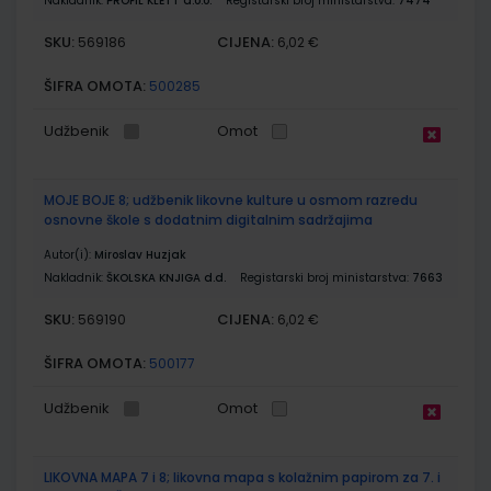
Nakladnik:
PROFIL KLETT d.o.o.
Registarski broj ministarstva:
7474
SKU:
CIJENA:
569186
6,02 €
ŠIFRA OMOTA:
500285
Udžbenik
Omot
MOJE BOJE 8; udžbenik likovne kulture u osmom razredu
osnovne škole s dodatnim digitalnim sadržajima
Autor(i):
Miroslav Huzjak
Nakladnik:
ŠKOLSKA KNJIGA d.d.
Registarski broj ministarstva:
7663
SKU:
CIJENA:
569190
6,02 €
ŠIFRA OMOTA:
500177
Udžbenik
Omot
LIKOVNA MAPA 7 i 8; likovna mapa s kolažnim papirom za 7. i