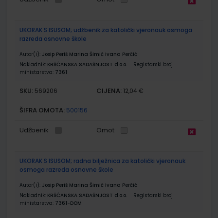
UKORAK S ISUSOM; udžbenik za katolički vjeronauk osmoga
razreda osnovne škole
Autor(i):
Josip Periš Marina Šimić Ivana Perčić
Nakladnik:
KRŠĆANSKA SADAŠNJOST d.o.o.
Registarski broj
ministarstva:
7361
SKU:
CIJENA:
569206
12,04 €
ŠIFRA OMOTA:
500156
Udžbenik
Omot
UKORAK S ISUSOM; radna bilježnica za katolički vjeronauk
osmoga razreda osnovne škole
Autor(i):
Josip Periš Marina Šimić Ivana Perčić
Nakladnik:
KRŠĆANSKA SADAŠNJOST d.o.o.
Registarski broj
ministarstva:
7361-DOM