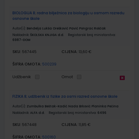
BIOLOGIJA 8; radna bilježnica za biologiju u osmom razredu
osnovne škole
Autor(i):
Bendelja Lukša Orešković Pavić Pongrac Roščak
Nakladnik:
ŠKOLSKA KNJIGA d.d.
Registarski broj ministarstva:
6987-DOM
SKU:
CIJENA:
567445
13,60 €
ŠIFRA OMOTA:
500239
Udžbenik
Omot
FIZIKA 8; udžbenik iz fizike za osmi razred osnovne škole
Autor(i):
Zumbulka Beštak-Kadić Nada Brković Planinka Pećina
Nakladnik:
ALFA d.d.
Registarski broj ministarstva:
6496
SKU:
CIJENA:
567448
11,85 €
ŠIFRA OMOTA:
500160