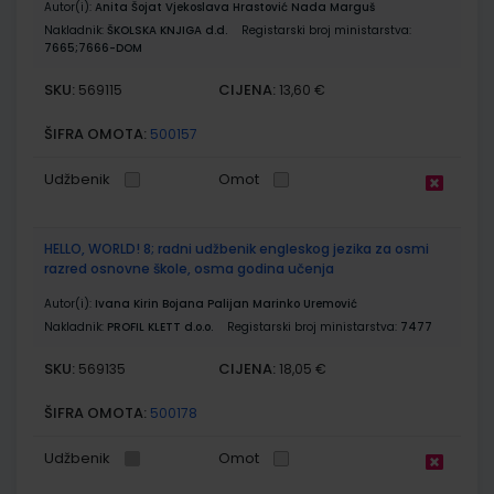
Autor(i):
Anita Šojat Vjekoslava Hrastović Nada Marguš
Nakladnik:
ŠKOLSKA KNJIGA d.d.
Registarski broj ministarstva:
7665;7666-DOM
SKU:
CIJENA:
569115
13,60 €
ŠIFRA OMOTA:
500157
Udžbenik
Omot
HELLO, WORLD! 8; radni udžbenik engleskog jezika za osmi
razred osnovne škole, osma godina učenja
Autor(i):
Ivana Kirin Bojana Palijan Marinko Uremović
Nakladnik:
PROFIL KLETT d.o.o.
Registarski broj ministarstva:
7477
SKU:
CIJENA:
569135
18,05 €
ŠIFRA OMOTA:
500178
Udžbenik
Omot