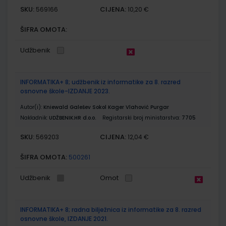
SKU:
CIJENA:
569166
10,20 €
ŠIFRA OMOTA:
Udžbenik
INFORMATIKA+ 8; udžbenik iz informatike za 8. razred
osnovne škole-IZDANJE 2023.
Autor(i):
Kniewald Galešev Sokol Kager Vlahović Purgar
Nakladnik:
UDŽBENIK.HR d.o.o.
Registarski broj ministarstva:
7705
SKU:
CIJENA:
569203
12,04 €
ŠIFRA OMOTA:
500261
Udžbenik
Omot
INFORMATIKA+ 8; radna bilježnica iz informatike za 8. razred
osnovne škole, IZDANJE 2021.