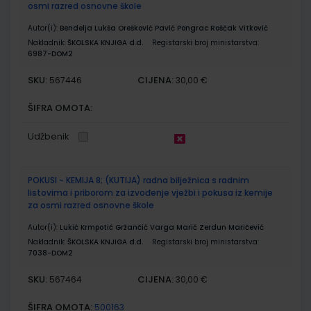
osmi razred osnovne škole
Autor(i):
Bendelja Lukša Orešković Pavić Pongrac Roščak Vitković
Nakladnik:
ŠKOLSKA KNJIGA d.d.
Registarski broj ministarstva:
6987-DOM2
SKU:
CIJENA:
567446
30,00 €
ŠIFRA OMOTA:
Udžbenik
POKUSI - KEMIJA 8; (KUTIJA) radna bilježnica s radnim
listovima i priborom za izvođenje vježbi i pokusa iz kemije
za osmi razred osnovne škole
Autor(i):
Lukić Krmpotić Gržančić Varga Marić Zerdun Maričević
Nakladnik:
ŠKOLSKA KNJIGA d.d.
Registarski broj ministarstva:
7038-DOM2
SKU:
CIJENA:
567464
30,00 €
ŠIFRA OMOTA:
500163