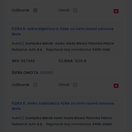
Udžbenik
Omot
FIZIKA 8; radna bilježnica iz fizike za osmi razred osnovne
škole
Autor(i):
Zumbulka Beštak -Kadić. Nada Brković Planinka Pećina
Nakladnik:
ALFA d.d.
Registarski broj ministarstva:
6496-DOM
SKU:
CIJENA:
567449
12,00 €
ŠIFRA OMOTA:
500160
Udžbenik
Omot
FIZIKA 8; zbirka zadataka iz fizike za osmi razred osnovne
škole
Autor(i):
Zumbulka Beštak Kadić Nada Brković Planinka Pećina
Nakladnik:
ALFA d.d.
Registarski broj ministarstva:
6496-DOM2