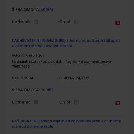
ŠIFRA OMOTA:
500178
Udžbenik
Omot
NAŠ HRVATSKI 8 i SNAGA RIJEČI 8; komplet udžbenik i čitanka
u osmom razredu osnovne škole
Autor(i):
Anita Šojat
Nakladnik:
ŠKOLSKA KNJIGA d.d.
Registarski broj ministarstva:
7665;7666
SKU:
CIJENA:
569114
24,07 €
ŠIFRA OMOTA:
500157
Udžbenik
Omot
NAŠ HRVATSKI 8; radna bilježnica za hrvatski jezik u osmome
razredu osnovne škole