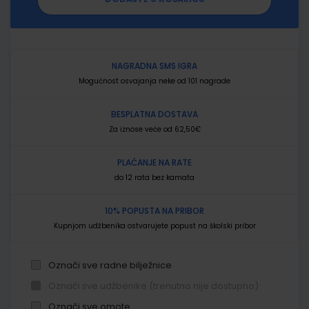
NAGRADNA SMS IGRA
Mogućnost osvajanja neke od 101 nagrade
BESPLATNA DOSTAVA
Za iznose veće od 62,50€
PLAĆANJE NA RATE
do 12 rata bez kamata
10% POPUSTA NA PRIBOR
Kupnjom udžbenika ostvarujete popust na školski pribor
Označi sve radne bilježnice
Označi sve udžbenike (trenutno nije dostupno)
Označi sve omote