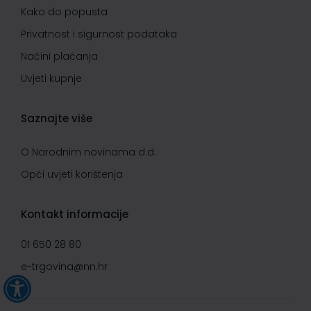
Kako do popusta
Privatnost i sigurnost podataka
Načini plaćanja
Uvjeti kupnje
Saznajte više
O Narodnim novinama d.d.
Opći uvjeti korištenja
Kontakt informacije
01 650 28 80
e-trgovina@nn.hr