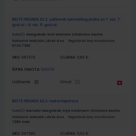
Grupirani
BESTE FREUNDE A2.2; udžbenik njemačkog jezika za 7. raz. 7.
proizvodi
god.uč. i 8. raz. 5. god.uč.
Autor(i):
Georgiakaki Graf-Riemann Schđmann Seuthe
Nakladnik:
NAKLADA LJEVAK d.o.o.
Registarski broj ministarstva:
6724;7380
SKU:
CIJENA:
567379
11,85 €
ŠIFRA OMOTA:
500178
Udžbenik
Omot
BESTE FREUNDE A2.2; radna bilježnica
Autor(i):
Manuela Georgiakaki Anja Schđmann Christiane Seuthe
Nakladnik:
NAKLADA LJEVAK d.o.o.
Registarski broj ministarstva:
7380-DOM
SKU:
CIJENA:
567380
11,00 €