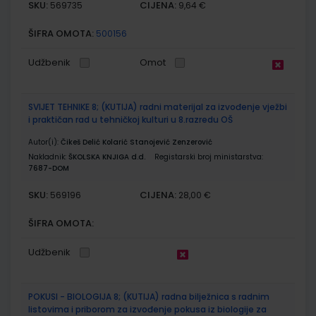
SKU:
CIJENA:
569735
9,64 €
ŠIFRA OMOTA:
500156
Udžbenik
Omot
SVIJET TEHNIKE 8; (KUTIJA) radni materijal za izvođenje vježbi
i praktičan rad u tehničkoj kulturi u 8.razredu OŠ
Autor(i):
Čikeš Delić Kolarić Stanojević Zenzerović
Nakladnik:
ŠKOLSKA KNJIGA d.d.
Registarski broj ministarstva:
7687-DOM
SKU:
CIJENA:
569196
28,00 €
ŠIFRA OMOTA:
Udžbenik
POKUSI - BIOLOGIJA 8; (KUTIJA) radna bilježnica s radnim
listovima i priborom za izvođenje pokusa iz biologije za