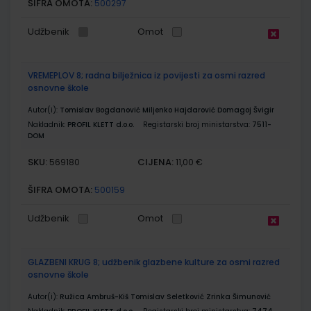
ŠIFRA OMOTA:
500297
Udžbenik
Omot
VREMEPLOV 8; radna bilježnica iz povijesti za osmi razred
osnovne škole
Autor(i):
Tomislav Bogdanović Miljenko Hajdarović Domagoj Švigir
Nakladnik:
PROFIL KLETT d.o.o.
Registarski broj ministarstva:
7511-
DOM
SKU:
CIJENA:
569180
11,00 €
ŠIFRA OMOTA:
500159
Udžbenik
Omot
GLAZBENI KRUG 8; udžbenik glazbene kulture za osmi razred
osnovne škole
Autor(i):
Ružica Ambruš-Kiš Tomislav Seletković Zrinka Šimunović