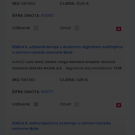
SKU:
CIJENA:
567450
10,00 €
ŠIFRA OMOTA:
500167
Udžbenik
Omot
KEMIJA 8; udžbenik kemije s dodatnim digitalnim sadržajima
u osmom razredu osnovne škole
Autor(i):
Lukić Marić Zerdun Varga Maričević Krmpotić-Gržančić
Nakladnik:
ŠKOLSKA KNJIGA d.d.
Registarski broj ministarstva:
7038
SKU:
CIJENA:
567462
11,85 €
ŠIFRA OMOTA:
500177
Udžbenik
Omot
KEMIJA 8; radna bilježnica za kemiju u osmom razredu
osnovne škole