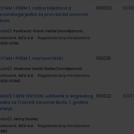
ČITAM I PIŠEM 1; radna bilježnica iz
556002
5001
hrvatskoga jezika za prvi razred osnovne
škole
utor(i):
Pavličević-Franić Velički Domišljanović
Nakladnik:
ALFA d.d.
Registarski broj ministarstva:
6029-DOM
ČITAM I PIŠEM 1; nastavni listići
556235
utor(i):
Vladimira Velički Vlatka Domišljanović
Nakladnik:
ALFA d.d.
Registarski broj ministarstva:
6029-DOM2
SMILES 1 NEW EDITION; udžbenik iz engleskog
556022
5001
jezika za 1.razred osnovne škole, 1. godina
učenja
utor(i):
Jenny Dooley
Nakladnik:
ALFA d.d.
Registarski broj ministarstva:
5983