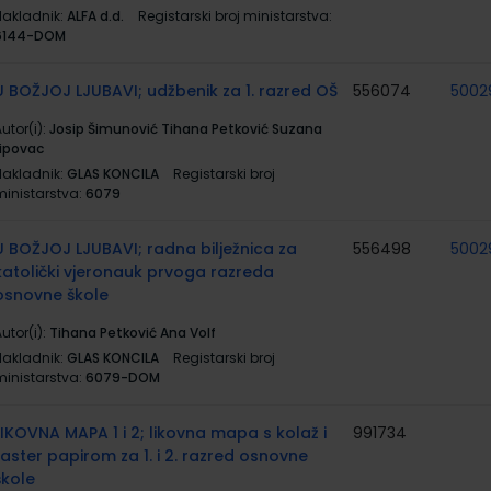
Nakladnik:
ALFA d.d.
Registarski broj ministarstva:
6144-DOM
U BOŽJOJ LJUBAVI; udžbenik za 1. razred OŠ
556074
5002
utor(i):
Josip Šimunović Tihana Petković Suzana
Lipovac
Nakladnik:
GLAS KONCILA
Registarski broj
ministarstva:
6079
U BOŽJOJ LJUBAVI; radna bilježnica za
556498
5002
katolički vjeronauk prvoga razreda
osnovne škole
utor(i):
Tihana Petković Ana Volf
Nakladnik:
GLAS KONCILA
Registarski broj
ministarstva:
6079-DOM
LIKOVNA MAPA 1 i 2; likovna mapa s kolaž i
991734
raster papirom za 1. i 2. razred osnovne
škole