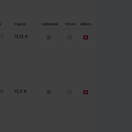
a
Cijena
Udžbenik
Omot
Ukloni
67
13,13 €
60
13,11 €