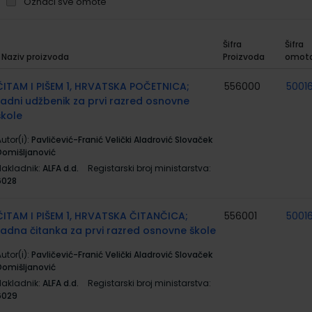
Označi sve omote
Šifra
Šifra
Naziv proizvoda
Proizvoda
omot
rupirani
roizvodi
ČITAM I PIŠEM 1, HRVATSKA POČETNICA;
556000
5001
radni udžbenik za prvi razred osnovne
škole
utor(i):
Pavličević-Franić Velički Aladrović Slovaček
Domišljanović
Nakladnik:
ALFA d.d.
Registarski broj ministarstva:
6028
ČITAM I PIŠEM 1, HRVATSKA ČITANČICA;
556001
5001
radna čitanka za prvi razred osnovne škole
utor(i):
Pavličević-Franić Velički Aladrović Slovaček
Domišljanović
Nakladnik:
ALFA d.d.
Registarski broj ministarstva:
6029