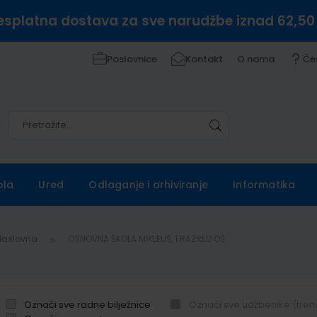
esplatna dostava za sve narudžbe iznad 62,50
Poslovnice
Kontakt
O nama
Če
Pretražite
Pretražite
ola
Ured
Odlaganje i arhiviranje
Informatika
Naslovna
OSNOVNA ŠKOLA MIKLEUŠ, 1.RAZRED OŠ
Označi sve radne bilježnice
Označi sve udžbenike (tren