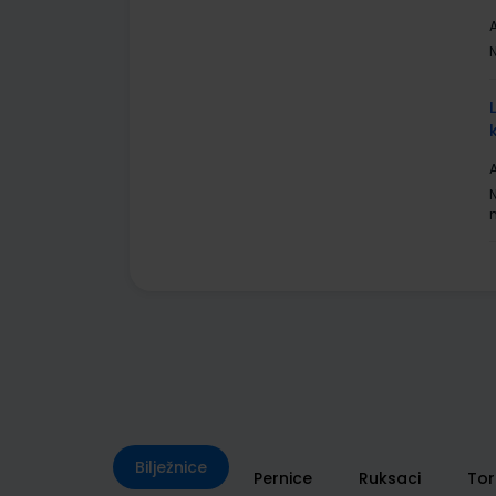
A
A
Bilježnice
Pernice
Ruksaci
To