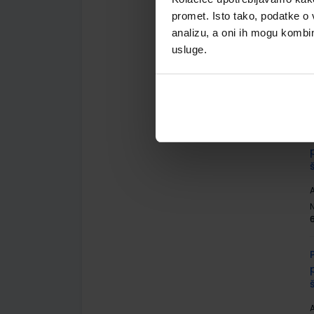
promet. Isto tako, podatke o 
analizu, a oni ih mogu kombini
usluge.
A
A
A