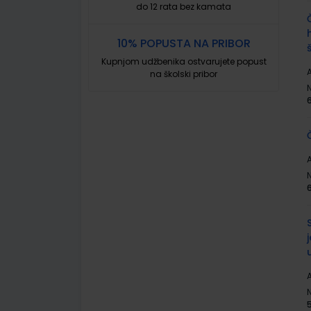
do 12 rata bez kamata
10% POPUSTA NA PRIBOR
Kupnjom udžbenika ostvarujete popust
A
na školski pribor
A
A