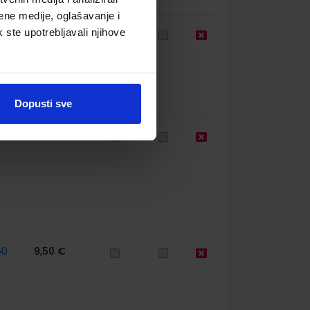
ene medije, oglašavanje i
k ste upotrebljavali njihove
60
9,50 €
Dopusti sve
67
10,50 €
60
9,50 €