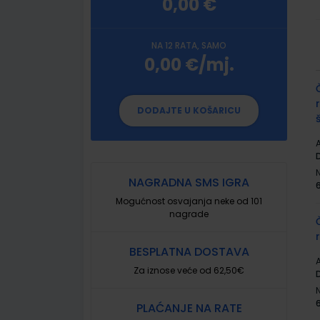
0,00 €
NA 12 RATA, SAMO
0,00 €/mj.
G
p
DODAJTE U KOŠARICU
A
NAGRADNA SMS IGRA
Mogućnost osvajanja neke od 101
nagrade
BESPLATNA DOSTAVA
A
Za iznose veće od 62,50€
PLAĆANJE NA RATE