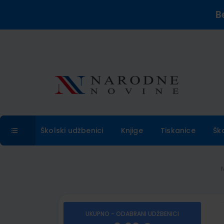
B
Školski udžbenici
Knjige
Tiskanice
Šk
UKUPNO - ODABRANI UDŽBENICI