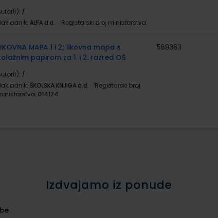
utor(i):
/
Nakladnik:
ALFA d.d.
Registarski broj ministarstva:
LIKOVNA MAPA 1 i 2; likovna mapa s
569363
kolažnim papirom za 1. i 2. razred OŠ
utor(i):
/
Nakladnik:
ŠKOLSKA KNJIGA d.d.
Registarski broj
ministarstva:
014174
Izdvajamo iz ponude
rbe