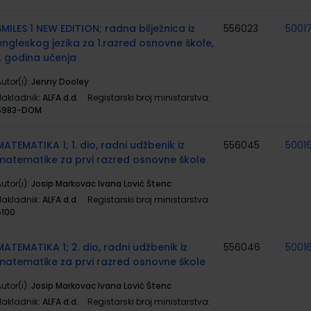
SMILES 1 NEW EDITION; radna bilježnica iz
556023
5001
engleskog jezika za 1.razred osnovne škole,
1. godina učenja
utor(i):
Jenny Dooley
Nakladnik:
ALFA d.d.
Registarski broj ministarstva:
5983-DOM
MATEMATIKA 1; 1. dio, radni udžbenik iz
556045
5001
matematike za prvi razred osnovne škole
utor(i):
Josip Markovac Ivana Lović Štenc
Nakladnik:
ALFA d.d.
Registarski broj ministarstva:
6100
MATEMATIKA 1; 2. dio, radni udžbenik iz
556046
5001
matematike za prvi razred osnovne škole
utor(i):
Josip Markovac Ivana Lović Štenc
Nakladnik:
ALFA d.d.
Registarski broj ministarstva: