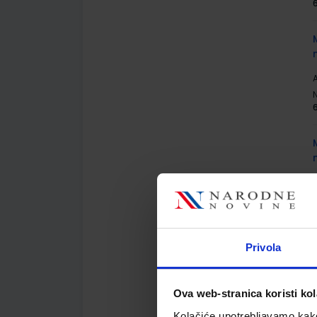
6
A
A
Privola
A
Ova web-stranica koristi kol
Kolačiće upotrebljavamo kako 