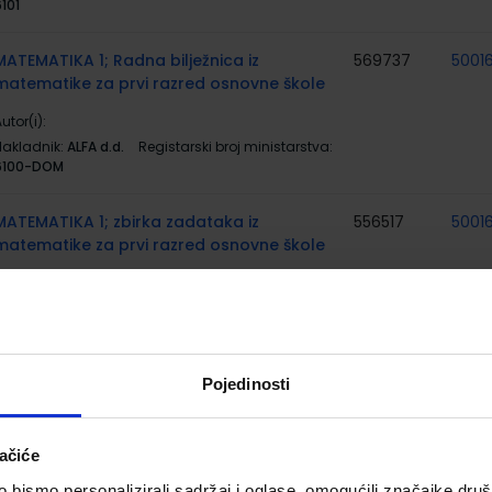
101
MATEMATIKA 1; Radna bilježnica iz
569737
5001
matematike za prvi razred osnovne škole
utor(i):
Nakladnik:
ALFA d.d.
Registarski broj ministarstva:
6100-DOM
MATEMATIKA 1; zbirka zadataka iz
556517
5001
matematike za prvi razred osnovne škole
utor(i):
Josip Markovac
Nakladnik:
ALFA d.d.
Registarski broj ministarstva:
6101-DOM2
MOJA DOMENA 1; udžbenik iz informatike za
567000
5001
Pojedinosti
prvi razred osnovne škole
utor(i):
Blaženka Rihter Karmen Toić Dlačić
ačiće
Nakladnik:
ALFA d.d.
Registarski broj ministarstva:
6537
bismo personalizirali sadržaj i oglase, omogućili značajke društv