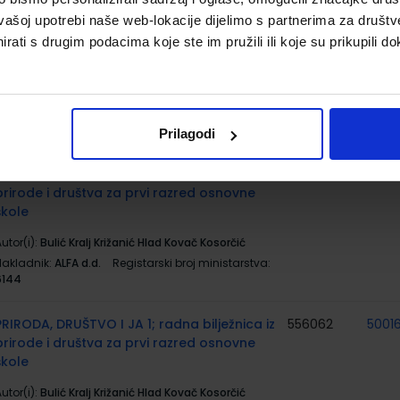
vašoj upotrebi naše web-lokacije dijelimo s partnerima za društv
rati s drugim podacima koje ste im pružili ili koje su prikupili do
MOJA DOMENA 1; radna bilježnica iz
567001
5001
informatike za prvi razred osnovne škole
utor(i):
Blaženka Rihter Karmen Toić Dlačić
Nakladnik:
ALFA d.d.
Registarski broj ministarstva:
6537-DOM
Prilagodi
PRIRODA, DRUŠTVO I JA 1; radni udžbenik iz
556061
5001
prirode i društva za prvi razred osnovne
škole
utor(i):
Bulić Kralj Križanić Hlad Kovač Kosorčić
Nakladnik:
ALFA d.d.
Registarski broj ministarstva:
6144
PRIRODA, DRUŠTVO I JA 1; radna bilježnica iz
556062
5001
prirode i društva za prvi razred osnovne
škole
utor(i):
Bulić Kralj Križanić Hlad Kovač Kosorčić