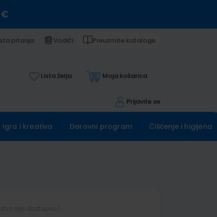
 €
sta pitanja
Vodiči
Preuzmite kataloge
Lista želja
Moja košarica
Prijavite se
Igra i kreativa
Darovni program
Čišćenje i higijena
utno nije dostupno)