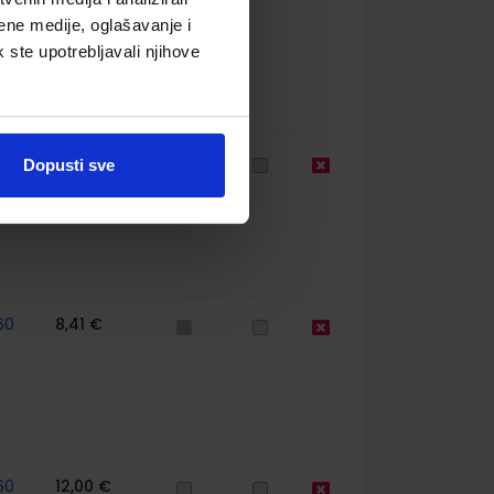
ene medije, oglašavanje i
k ste upotrebljavali njihove
77
13,60 €
Dopusti sve
60
8,41 €
60
12,00 €