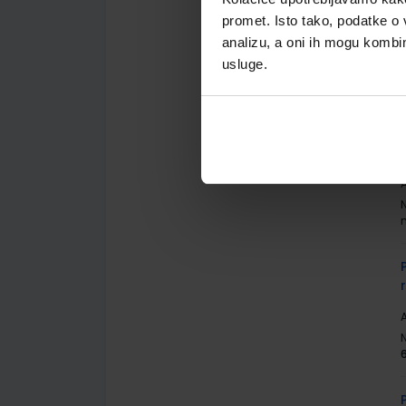
promet. Isto tako, podatke o 
analizu, a oni ih mogu kombini
A
usluge.
A
A