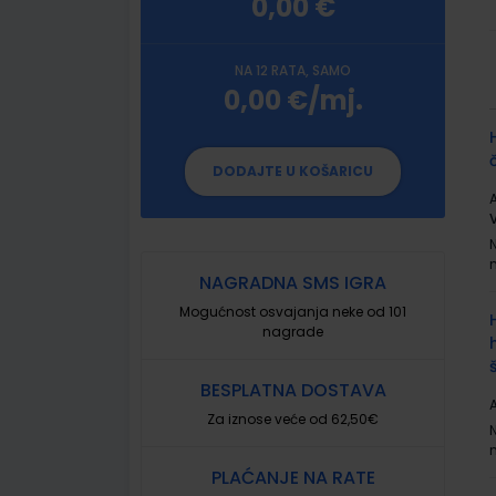
0,00 €
NA 12 RATA, SAMO
0,00 €/mj.
G
p
DODAJTE U KOŠARICU
A
NAGRADNA SMS IGRA
Mogućnost osvajanja neke od 101
nagrade
BESPLATNA DOSTAVA
A
Za iznose veće od 62,50€
PLAĆANJE NA RATE