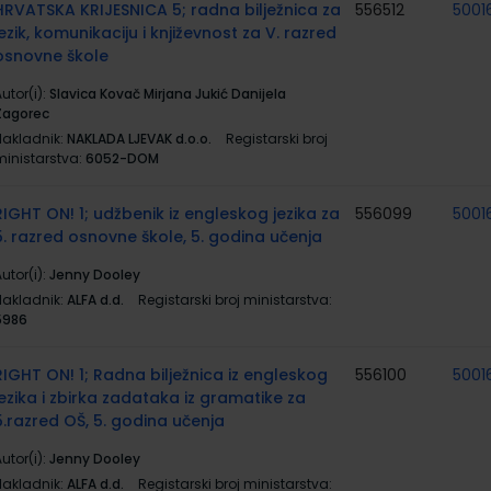
HRVATSKA KRIJESNICA 5; radna bilježnica za
556512
5001
jezik, komunikaciju i književnost za V. razred
osnovne škole
utor(i):
Slavica Kovač Mirjana Jukić Danijela
Zagorec
Nakladnik:
NAKLADA LJEVAK d.o.o.
Registarski broj
ministarstva:
6052-DOM
RIGHT ON! 1; udžbenik iz engleskog jezika za
556099
5001
5. razred osnovne škole, 5. godina učenja
utor(i):
Jenny Dooley
Nakladnik:
ALFA d.d.
Registarski broj ministarstva:
5986
RIGHT ON! 1; Radna bilježnica iz engleskog
556100
5001
jezika i zbirka zadataka iz gramatike za
5.razred OŠ, 5. godina učenja
utor(i):
Jenny Dooley
Nakladnik:
ALFA d.d.
Registarski broj ministarstva: