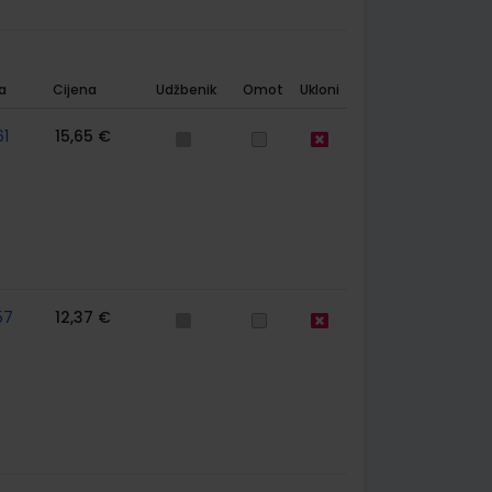
a
Cijena
Udžbenik
Omot
Ukloni
61
15,65 €
57
12,37 €