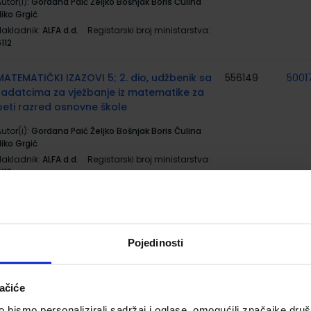
utor(i):
Gordana Paić Željko Bošnjak Boris Čulina
iko Grgić
Nakladnik:
ALFA d.d.
Registarski broj ministarstva:
112
MATEMATIČKI IZAZOVI 5; 2. dio, udžbenik sa
556149
5001
zadatcima za vježbanje iz matematike za
peti razred osnovne škole
utor(i):
Gordana Paić Željko Bošnjak Boris Čulina
iko Grgić
Nakladnik:
ALFA d.d.
Registarski broj ministarstva:
113
MATEMATIČKI IZAZOVI 5; radni listovi iz
556523
matematike za 5. razred osnovne škole
Pojedinosti
utor(i):
Gordana Paić Željko Bošnjak
Nakladnik:
ALFA d.d.
Registarski broj ministarstva:
ačiće
#MOJPORTAL5; udžbenik informatike s
556189
5001
bismo personalizirali sadržaj i oglase, omogućili značajke društv