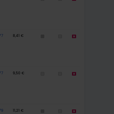
77
8,41 €
77
9,50 €
79
11,21 €