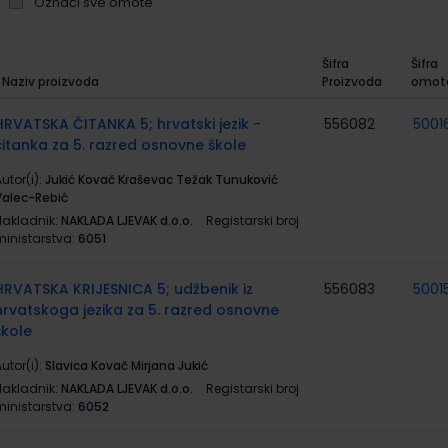
Označi sve omote
Šifra
Šifra
Naziv proizvoda
Proizvoda
omot
rupirani
roizvodi
HRVATSKA ČITANKA 5; hrvatski jezik -
556082
5001
čitanka za 5. razred osnovne škole
utor(i):
Jukić Kovač Kraševac Težak Tunuković
Valec-Rebić
Nakladnik:
NAKLADA LJEVAK d.o.o.
Registarski broj
ministarstva:
6051
HRVATSKA KRIJESNICA 5; udžbenik iz
556083
5001
hrvatskoga jezika za 5. razred osnovne
škole
utor(i):
Slavica Kovač Mirjana Jukić
Nakladnik:
NAKLADA LJEVAK d.o.o.
Registarski broj
ministarstva:
6052