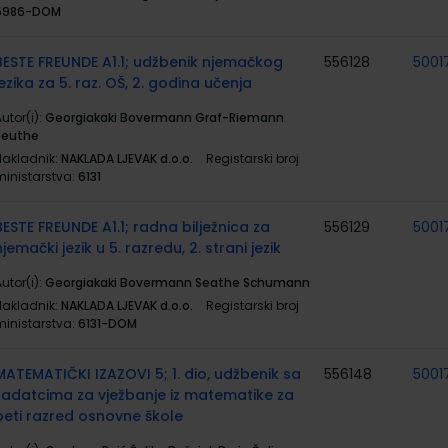
5986-DOM
BESTE FREUNDE A1.1; udžbenik njemačkog
556128
5001
jezika za 5. raz. OŠ, 2. godina učenja
utor(i):
Georgiakaki Bovermann Graf-Riemann
Seuthe
Nakladnik:
NAKLADA LJEVAK d.o.o.
Registarski broj
ministarstva:
6131
BESTE FREUNDE A1.1; radna bilježnica za
556129
5001
njemački jezik u 5. razredu, 2. strani jezik
utor(i):
Georgiakaki Bovermann Seathe Schumann
Nakladnik:
NAKLADA LJEVAK d.o.o.
Registarski broj
ministarstva:
6131-DOM
MATEMATIČKI IZAZOVI 5; 1. dio, udžbenik sa
556148
5001
zadatcima za vježbanje iz matematike za
peti razred osnovne škole