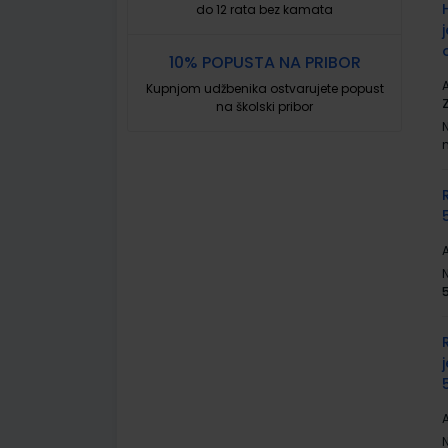
do 12 rata bez kamata
10% POPUSTA NA PRIBOR
A
Kupnjom udžbenika ostvarujete popust
na školski pribor
A
A