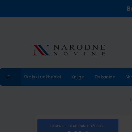
B
Školski udžbenici
Knjige
Tiskanice
Šk
UKUPNO - ODABRANI UDŽBENICI