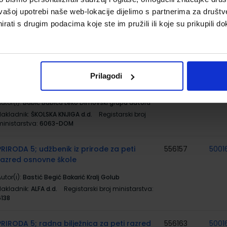
dodatnim digitalnim sadržajima u petom
razredu osnovne škole
vašoj upotrebi naše web-lokacije dijelimo s partnerima za društv
rati s drugim podacima koje ste im pružili ili koje su prikupili do
utor(i):
Babić Bubica Leko Dimovski grupa autora
Nakladnik:
ŠKOLSKA KNJIGA d.d.
Registarski broj
ministarstva:
6063
MOJ PORTAL 5; radna bilježnica za
556477
5001
Prilagodi
informatiku u petom razredu osnovne škole
utor(i):
Babić Bubica Leko Dimovski grupa autora
Nakladnik:
ŠKOLSKA KNJIGA d.d.
Registarski broj
ministarstva:
6063-DOM
PRIRODA 5; udžbenik iz prirode za peti
556157
5001
razred osnovne škole
utor(i):
Bastić Begić Bakarić Kralj Golub
Nakladnik:
ALFA d.d.
Registarski broj ministarstva:
6138
PRIRODA 5; radna bilježnica za peti razred
556163
5001