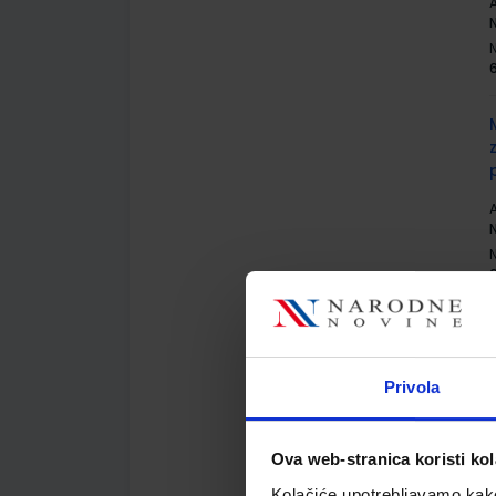
A
N
6
A
N
6
Privola
A
Ova web-stranica koristi kol
Kolačiće upotrebljavamo kako 