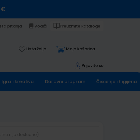
 €
sta pitanja
Vodiči
Preuzmite kataloge
Lista želja
Moja košarica
Prijavite se
Igra i kreativa
Darovni program
Čišćenje i higijena
utno nije dostupno)