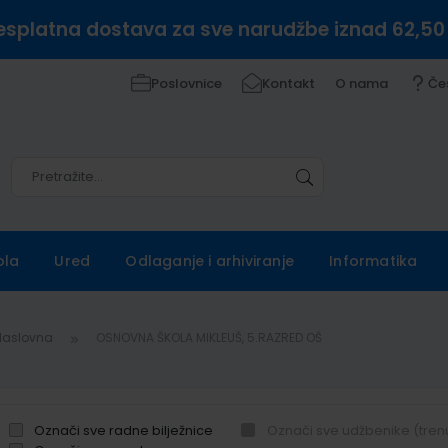
esplatna dostava za sve narudžbe iznad 62,50
Poslovnice
Kontakt
O nama
Če
Pretražite
Pretražite
ola
Ured
Odlaganje i arhiviranje
Informatika
Naslovna
OSNOVNA ŠKOLA MIKLEUŠ, 5.RAZRED OŠ
Označi sve radne bilježnice
Označi sve udžbenike (tren