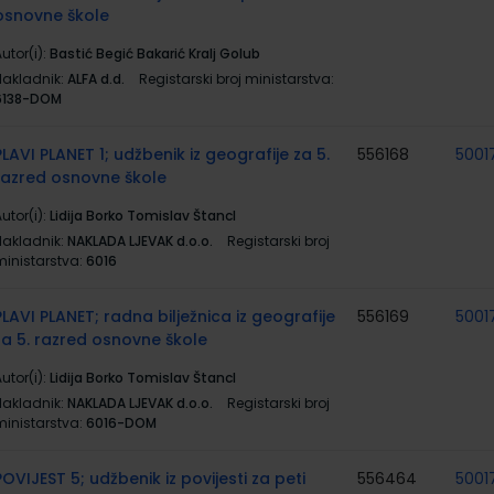
osnovne škole
utor(i):
Bastić Begić Bakarić Kralj Golub
Nakladnik:
ALFA d.d.
Registarski broj ministarstva:
6138-DOM
PLAVI PLANET 1; udžbenik iz geografije za 5.
556168
5001
razred osnovne škole
utor(i):
Lidija Borko Tomislav Štancl
Nakladnik:
NAKLADA LJEVAK d.o.o.
Registarski broj
ministarstva:
6016
PLAVI PLANET; radna bilježnica iz geografije
556169
5001
za 5. razred osnovne škole
utor(i):
Lidija Borko Tomislav Štancl
Nakladnik:
NAKLADA LJEVAK d.o.o.
Registarski broj
ministarstva:
6016-DOM
POVIJEST 5; udžbenik iz povijesti za peti
556464
5001