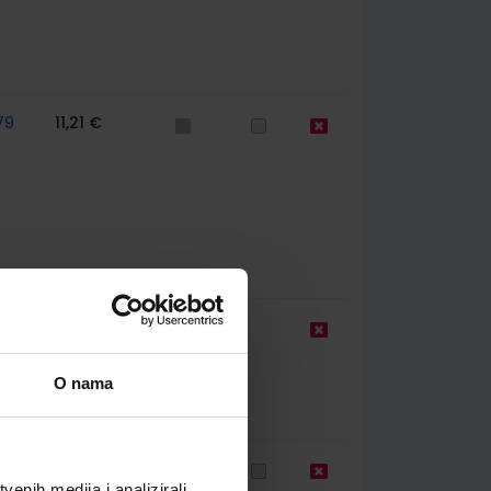
79
11,21 €
10,20 €
O nama
77
11,21 €
enih medija i analizirali