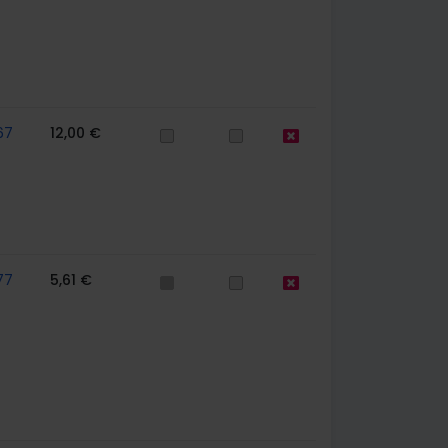
67
12,00 €
77
5,61 €