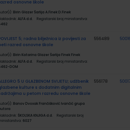
razred osnovne škole
utor(i):
Birin Glazer Šarlija A.Finek D.Finek
Nakladnik:
ALFA d.d.
Registarski broj ministarstva:
6462
POVIJEST 5; radna bilježnica iz povijesti za
556489
5001
peti razred osnovne škole
utor(i):
Birin Katarina Glazer Šarlija Finek Finek
Nakladnik:
ALFA d.d.
Registarski broj ministarstva:
6462-DOM
ALLEGRO 5 U GLAZBENOM SVIJETU; udžbenik
556178
5001
glazbene kulture s dodatnim digitalnim
sadržajima u petom razredu osnovne škole
utor(i):
Banov Dvoxak Frančišković Ivančić grupa
autora
Nakladnik:
ŠKOLSKA KNJIGA d.d.
Registarski broj
ministarstva:
6027