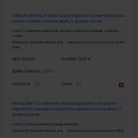
FLINK MIT DEUTSCH 2 NEU; radna bilježnica za njemački jezik u
petom razredu osnovne škole, 2. godina učenja
Autor(i):
Plamenka Bernardi-Britvec Jadranka Salopek Jasmina
Troha
Nakladnik:
ŠKOLSKA KNJIGA d.d.
Registarski broj ministarstva:
6134-
DOM
SKU:
CIJENA:
556133
13,00 €
ŠIFRA OMOTA:
500177
Udžbenik
Omot
RAGAZZINI.IT 2; udžbenik talijanskoga jezika s dodatnim
digitalnim sadržajima u petome razredu osnovne škole, 2.
godina učenja
Autor(i):
Nina Karković Andreja Mrkonjić
Nakladnik:
ŠKOLSKA KNJIGA d.d.
Registarski broj ministarstva:
6158