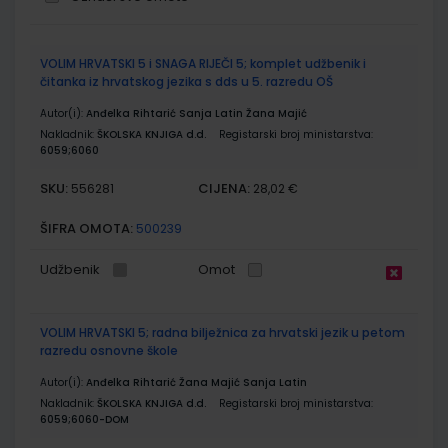
Grupirani
VOLIM HRVATSKI 5 i SNAGA RIJEČI 5; komplet udžbenik i
proizvodi
čitanka iz hrvatskog jezika s dds u 5. razredu OŠ
Autor(i):
Anđelka Rihtarić Sanja Latin Žana Majić
Nakladnik:
ŠKOLSKA KNJIGA d.d.
Registarski broj ministarstva:
6059;6060
SKU:
CIJENA:
556281
28,02 €
ŠIFRA OMOTA:
500239
Udžbenik
Omot
VOLIM HRVATSKI 5; radna bilježnica za hrvatski jezik u petom
razredu osnovne škole
Autor(i):
Anđelka Rihtarić Žana Majić Sanja Latin
Nakladnik:
ŠKOLSKA KNJIGA d.d.
Registarski broj ministarstva:
6059;6060-DOM