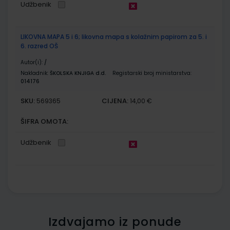
Udžbenik
LIKOVNA MAPA 5 i 6; likovna mapa s kolažnim papirom za 5. i
6. razred OŠ
Autor(i):
/
Nakladnik:
ŠKOLSKA KNJIGA d.d.
Registarski broj ministarstva:
014176
SKU:
CIJENA:
569365
14,00 €
ŠIFRA OMOTA:
Udžbenik
Izdvajamo iz ponude