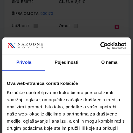
SKU:
CIJENA:
556172
8,41 €
ŠIFRA OMOTA:
500170
Udžbenik
Omot
GEA 1; radna bilježnica za geografiju u petom razredu
osnovne škole
Autor(i):
Danijel Orešić Igor Tišma Ružica Vuk Alenka Bujan
Privola
Pojedinosti
O nama
Nakladnik:
ŠKOLSKA KNJIGA d.d.
Registarski broj ministarstva:
6018-
DOM
SKU:
CIJENA:
556173
13,60 €
Ova web-stranica koristi kolačiće
Kolačiće upotrebljavamo kako bismo personalizirali
ŠIFRA OMOTA:
500170
sadržaj i oglase, omogućili značajke društvenih medija i
Udžbenik
Omot
analizirali promet. Isto tako, podatke o vašoj upotrebi
naše web-lokacije dijelimo s partnerima za društvene
medije, oglašavanje i analizu, a oni ih mogu kombinirati s
GEA 1; nastavni listići za samovrednovanje i razumijevanje
drugim podacima koje ste im pružili ili koje su prikupili
geografskih vještina