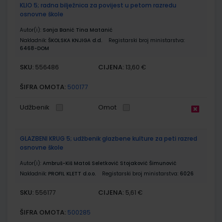
KLIO 5; radna bilježnica za povijest u petom razredu
osnovne škole
Autor(i):
Sonja Banić Tina Matanić
Nakladnik:
ŠKOLSKA KNJIGA d.d.
Registarski broj ministarstva:
6468-DOM
SKU:
CIJENA:
556486
13,60 €
ŠIFRA OMOTA:
500177
Udžbenik
Omot
GLAZBENI KRUG 5; udžbenik glazbene kulture za peti razred
osnovne škole
Autor(i):
Ambruš-Kiš Matoš Seletković Stojaković Šimunović
Nakladnik:
PROFIL KLETT d.o.o.
Registarski broj ministarstva:
6026
SKU:
CIJENA:
556177
5,61 €
ŠIFRA OMOTA:
500285