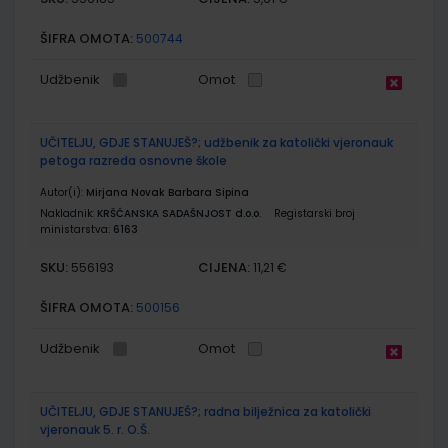
ŠIFRA OMOTA:
500744
Udžbenik
Omot
UČITELJU, GDJE STANUJEŠ?; udžbenik za katolički vjeronauk
petoga razreda osnovne škole
Autor(i):
Mirjana Novak Barbara Sipina
Nakladnik:
KRŠĆANSKA SADAŠNJOST d.o.o.
Registarski broj
ministarstva:
6163
SKU:
CIJENA:
556193
11,21 €
ŠIFRA OMOTA:
500156
Udžbenik
Omot
UČITELJU, GDJE STANUJEŠ?; radna bilježnica za katolički
vjeronauk 5. r. O.Š.