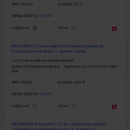
SKU:
CIJENA:
556147
11,21 €
ŠIFRA OMOTA:
500297
Udžbenik
Omot
RAGAZZINI.IT 2; radna bilježnica talijanskog jezika za
5.razred osnovne škole - 2. godina učenja
Autor(i):
Nina Karković Andreja Mrkonjić
Nakladnik:
ŠKOLSKA KNJIGA d.d.
Registarski broj ministarstva:
6158-
DOM
SKU:
CIJENA:
556511
13,00 €
ŠIFRA OMOTA:
500297
Udžbenik
Omot
MATEMATIKA 5; komplet 1. i 2. dio, udžbenik sa zbirkom
zadatakai iz matematike s dds u 5. razredu OŠ