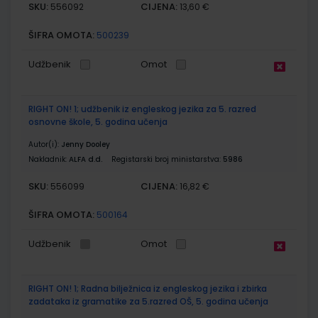
SKU:
CIJENA:
556092
13,60 €
ŠIFRA OMOTA:
500239
Udžbenik
Omot
RIGHT ON! 1; udžbenik iz engleskog jezika za 5. razred
osnovne škole, 5. godina učenja
Autor(i):
Jenny Dooley
Nakladnik:
ALFA d.d.
Registarski broj ministarstva:
5986
SKU:
CIJENA:
556099
16,82 €
ŠIFRA OMOTA:
500164
Udžbenik
Omot
RIGHT ON! 1; Radna bilježnica iz engleskog jezika i zbirka
zadataka iz gramatike za 5.razred OŠ, 5. godina učenja