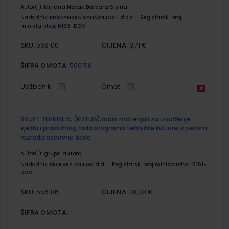
Autor(i):
Mirjana Novak Barbara Sipina
Nakladnik:
KRŠĆANSKA SADAŠNJOST d.o.o.
Registarski broj
ministarstva:
6163-DOM
SKU:
CIJENA:
569100
8,71 €
ŠIFRA OMOTA:
500156
Udžbenik
Omot
SVIJET TEHNIKE 5; (KUTIJA) radni materijali za izvođenje
vježbi i praktičnog rada programa tehničke kulture u petom
razredu osnovne škole
Autor(i):
grupa autora
Nakladnik:
ŠKOLSKA KNJIGA d.d.
Registarski broj ministarstva:
6161-
DOM
SKU:
CIJENA:
556186
28,00 €
ŠIFRA OMOTA: