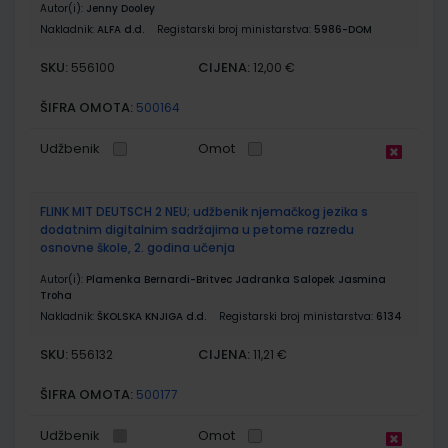
Autor(i):
Jenny Dooley
Nakladnik:
ALFA d.d.
Registarski broj ministarstva:
5986-DOM
SKU:
CIJENA:
556100
12,00 €
ŠIFRA OMOTA:
500164
Udžbenik
Omot
FLINK MIT DEUTSCH 2 NEU; udžbenik njemačkog jezika s
dodatnim digitalnim sadržajima u petome razredu
osnovne škole, 2. godina učenja
Autor(i):
Plamenka Bernardi-Britvec Jadranka Salopek Jasmina
Troha
Nakladnik:
ŠKOLSKA KNJIGA d.d.
Registarski broj ministarstva:
6134
SKU:
CIJENA:
556132
11,21 €
ŠIFRA OMOTA:
500177
Udžbenik
Omot