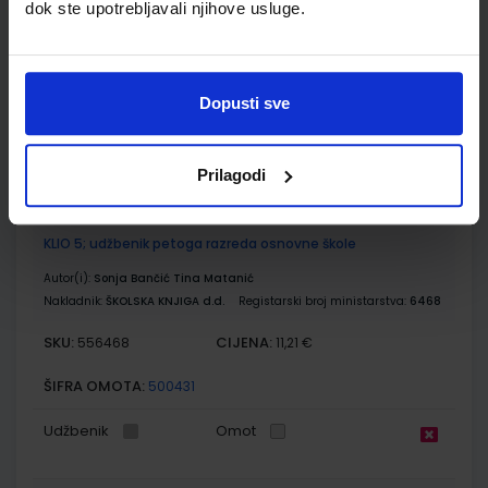
dok ste upotrebljavali njihove usluge.
Autor(i):
Goran Dragičević
Nakladnik:
ŠKOLSKA KNJIGA d.d.
Registarski broj ministarstva:
SKU:
CIJENA:
556521
12,00 €
Dopusti sve
ŠIFRA OMOTA:
Udžbenik
Prilagodi
KLIO 5; udžbenik petoga razreda osnovne škole
Autor(i):
Sonja Bančić Tina Matanić
Nakladnik:
ŠKOLSKA KNJIGA d.d.
Registarski broj ministarstva:
6468
SKU:
CIJENA:
556468
11,21 €
ŠIFRA OMOTA:
500431
Udžbenik
Omot