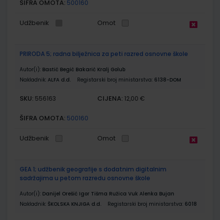
ŠIFRA OMOTA:
500160
Udžbenik
Omot
PRIRODA 5; radna bilježnica za peti razred osnovne škole
Autor(i):
Bastić Begić Bakarić Kralj Golub
Nakladnik:
ALFA d.d.
Registarski broj ministarstva:
6138-DOM
SKU:
CIJENA:
556163
12,00 €
ŠIFRA OMOTA:
500160
Udžbenik
Omot
GEA 1; udžbenik geografije s dodatnim digitalnim
sadržajima u petom razredu osnovne škole
Autor(i):
Danijel Orešić Igor Tišma Ružica Vuk Alenka Bujan
Nakladnik:
ŠKOLSKA KNJIGA d.d.
Registarski broj ministarstva:
6018