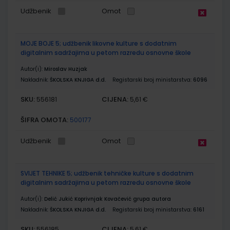
Udžbenik
Omot
MOJE BOJE 5; udžbenik likovne kulture s dodatnim
digitalnim sadržajima u petom razredu osnovne škole
Autor(i):
Miroslav Huzjak
Nakladnik:
ŠKOLSKA KNJIGA d.d.
Registarski broj ministarstva:
6096
SKU:
CIJENA:
556181
5,61 €
ŠIFRA OMOTA:
500177
Udžbenik
Omot
SVIJET TEHNIKE 5; udžbenik tehničke kulture s dodatnim
digitalnim sadržajima u petom razredu osnovne škole
Autor(i):
Delić Jukić Koprivnjak Kovačević grupa autora
Nakladnik:
ŠKOLSKA KNJIGA d.d.
Registarski broj ministarstva:
6161
SKU:
CIJENA:
556185
5,61 €