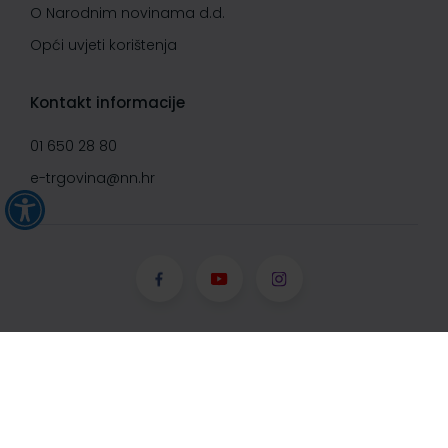
O Narodnim novinama d.d.
Opći uvjeti korištenja
Kontakt informacije
01 650 28 80
e-trgovina@nn.hr