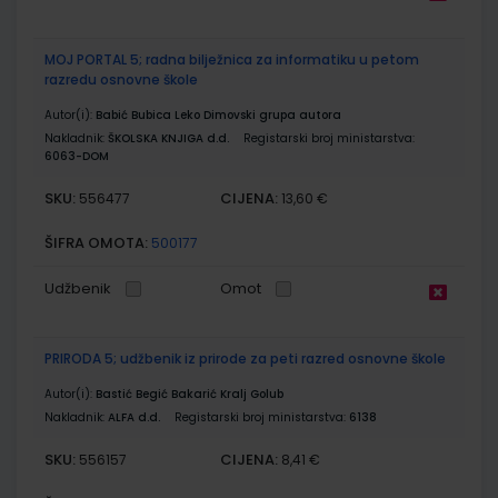
MOJ PORTAL 5; radna bilježnica za informatiku u petom
razredu osnovne škole
Autor(i):
Babić Bubica Leko Dimovski grupa autora
Nakladnik:
ŠKOLSKA KNJIGA d.d.
Registarski broj ministarstva:
6063-DOM
SKU:
CIJENA:
556477
13,60 €
ŠIFRA OMOTA:
500177
Udžbenik
Omot
PRIRODA 5; udžbenik iz prirode za peti razred osnovne škole
Autor(i):
Bastić Begić Bakarić Kralj Golub
Nakladnik:
ALFA d.d.
Registarski broj ministarstva:
6138
SKU:
CIJENA:
556157
8,41 €