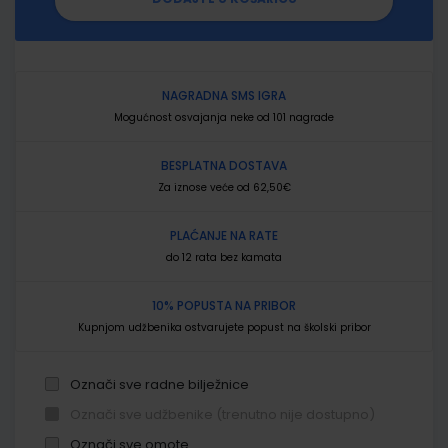
NAGRADNA SMS IGRA
Mogućnost osvajanja neke od 101 nagrade
BESPLATNA DOSTAVA
Za iznose veće od 62,50€
PLAĆANJE NA RATE
do 12 rata bez kamata
10% POPUSTA NA PRIBOR
Kupnjom udžbenika ostvarujete popust na školski pribor
Označi sve radne bilježnice
Označi sve udžbenike (trenutno nije dostupno)
Označi sve omote