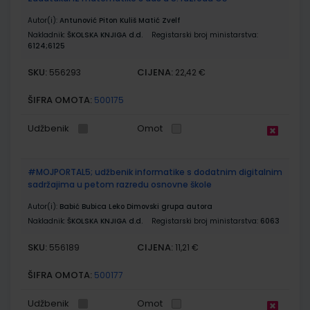
Autor(i):
Antunović Piton Kuliš Matić Zvelf
Nakladnik:
ŠKOLSKA KNJIGA d.d.
Registarski broj ministarstva:
6124;6125
SKU:
CIJENA:
556293
22,42 €
ŠIFRA OMOTA:
500175
Udžbenik
Omot
#MOJPORTAL5; udžbenik informatike s dodatnim digitalnim
sadržajima u petom razredu osnovne škole
Autor(i):
Babić Bubica Leko Dimovski grupa autora
Nakladnik:
ŠKOLSKA KNJIGA d.d.
Registarski broj ministarstva:
6063
SKU:
CIJENA:
556189
11,21 €
ŠIFRA OMOTA:
500177
Udžbenik
Omot