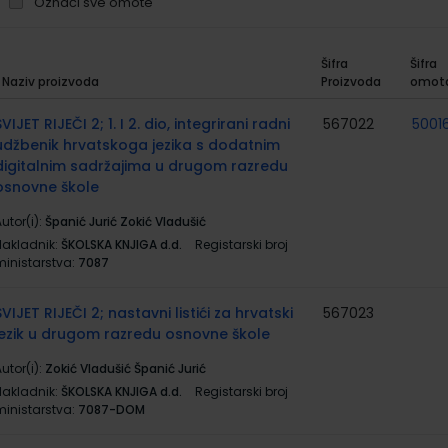
Označi sve omote
Šifra
Šifra
Naziv proizvoda
Proizvoda
omot
rupirani
roizvodi
SVIJET RIJEČI 2; 1. I 2. dio, integrirani radni
567022
50016
udžbenik hrvatskoga jezika s dodatnim
digitalnim sadržajima u drugom razredu
osnovne škole
utor(i):
Španić Jurić Zokić Vladušić
Nakladnik:
ŠKOLSKA KNJIGA d.d.
Registarski broj
ministarstva:
7087
SVIJET RIJEČI 2; nastavni listići za hrvatski
567023
jezik u drugom razredu osnovne škole
utor(i):
Zokić Vladušić Španić Jurić
Nakladnik:
ŠKOLSKA KNJIGA d.d.
Registarski broj
ministarstva:
7087-DOM