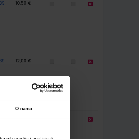
39
10,50 €
39
12,00 €
O nama
9,50 €
enih medija i analizirali