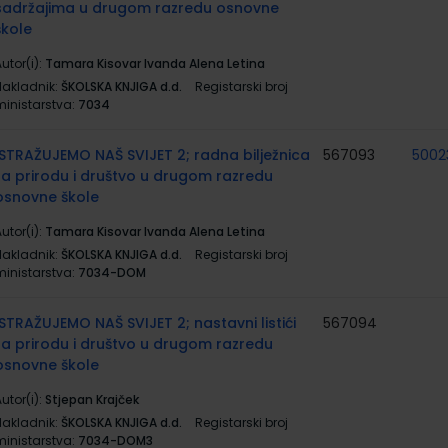
sadržajima u drugom razredu osnovne
škole
utor(i):
Tamara Kisovar Ivanda Alena Letina
Nakladnik:
ŠKOLSKA KNJIGA d.d.
Registarski broj
ministarstva:
7034
ISTRAŽUJEMO NAŠ SVIJET 2; radna bilježnica
567093
5002
za prirodu i društvo u drugom razredu
osnovne škole
utor(i):
Tamara Kisovar Ivanda Alena Letina
Nakladnik:
ŠKOLSKA KNJIGA d.d.
Registarski broj
ministarstva:
7034-DOM
ISTRAŽUJEMO NAŠ SVIJET 2; nastavni listići
567094
za prirodu i društvo u drugom razredu
osnovne škole
utor(i):
Stjepan Krajček
Nakladnik:
ŠKOLSKA KNJIGA d.d.
Registarski broj
ministarstva:
7034-DOM3