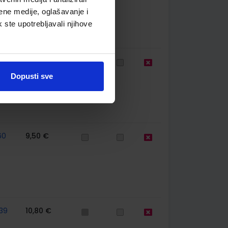
ene medije, oglašavanje i
k ste upotrebljavali njihove
67
10,80 €
Dopusti sve
60
9,50 €
39
10,80 €