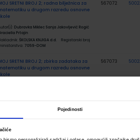
MOJ SRETNI BROJ 2; radna bilježnica za
567072
5002
matematiku u drugom razredu osnovne
škole
utor(i):
Dubravka Miklec Sanja Jakovljević Rogić
raciella Prtajin
Nakladnik:
ŠKOLSKA KNJIGA d.d.
Registarski broj
ministarstva:
7059-DOM
MOJ SRETNI BROJ 2; zbirka zadataka za
567073
5002
matematiku u drugom razredu osnovne
škole
utor(i):
Dubravka Miklec Sanja Jakovljević Rogić
raciella Prtajin
Nakladnik:
ŠKOLSKA KNJIGA d.d.
Registarski broj
ministarstva:
7059-DOM2
Pojedinosti
MOJ SRETNI BROJ 2; nastavni listići za
567074
matematiku u drugome razredu osnovne
ačiće
škole
bismo personalizirali sadržaj i oglase, omogućili značajke društv