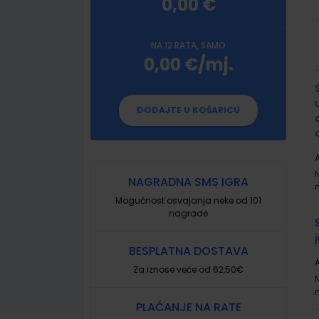
0,00 €
NA 12 RATA, SAMO
0,00 €/mj.
G
p
DODAJTE U KOŠARICU
A
NAGRADNA SMS IGRA
Mogućnost osvajanja neke od 101
nagrade
BESPLATNA DOSTAVA
A
Za iznose veće od 62,50€
PLAĆANJE NA RATE