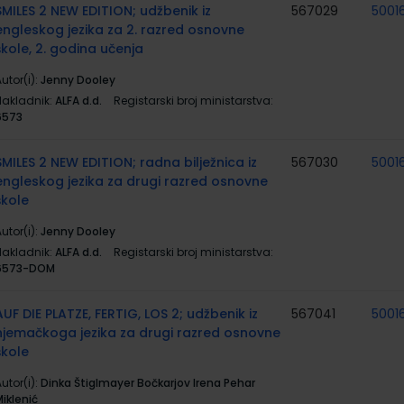
SMILES 2 NEW EDITION; udžbenik iz
567029
5001
engleskog jezika za 2. razred osnovne
škole, 2. godina učenja
utor(i):
Jenny Dooley
Nakladnik:
ALFA d.d.
Registarski broj ministarstva:
6573
SMILES 2 NEW EDITION; radna bilježnica iz
567030
5001
engleskog jezika za drugi razred osnovne
škole
utor(i):
Jenny Dooley
Nakladnik:
ALFA d.d.
Registarski broj ministarstva:
6573-DOM
AUF DIE PLATZE, FERTIG, LOS 2; udžbenik iz
567041
5001
njemačkoga jezika za drugi razred osnovne
škole
utor(i):
Dinka Štiglmayer Bočkarjov Irena Pehar
iklenić