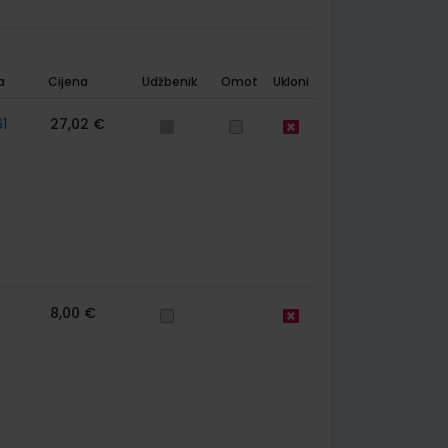
a
Cijena
Udžbenik
Omot
Ukloni
1
27,02 €
8,00 €