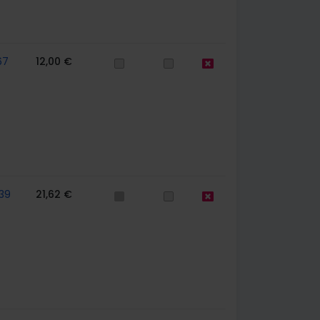
67
12,00 €
39
21,62 €