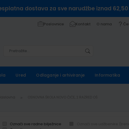
esplatna dostava za sve narudžbe iznad 62,50
Poslovnice
Kontakt
O nama
Če
Pretražite
Pretražite
ola
Ured
Odlaganje i arhiviranje
Informatika
Naslovna
OSNOVNA ŠKOLA NOVO ČIČE, 2.RAZRED OŠ
Označi sve radne bilježnice
Označi sve udžbenike (tren