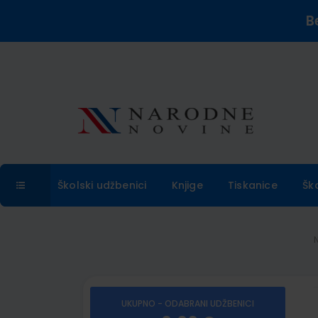
B
Školski udžbenici
Knjige
Tiskanice
Šk
UKUPNO - ODABRANI UDŽBENICI