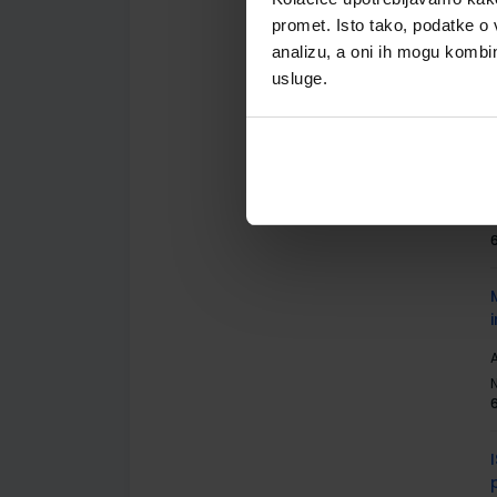
A
promet. Isto tako, podatke o 
G
analizu, a oni ih mogu kombini
usluge.
A
A