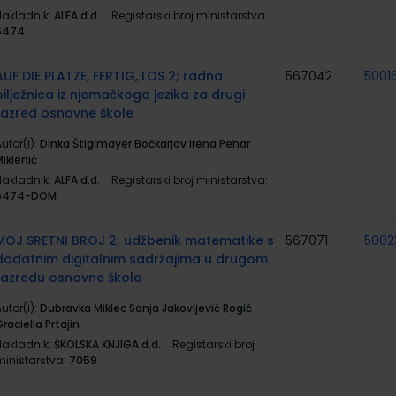
Nakladnik:
ALFA d.d.
Registarski broj ministarstva:
6474
AUF DIE PLATZE, FERTIG, LOS 2; radna
567042
5001
bilježnica iz njemačkoga jezika za drugi
razred osnovne škole
utor(i):
Dinka Štiglmayer Bočkarjov Irena Pehar
iklenić
Nakladnik:
ALFA d.d.
Registarski broj ministarstva:
6474-DOM
MOJ SRETNI BROJ 2; udžbenik matematike s
567071
5002
dodatnim digitalnim sadržajima u drugom
razredu osnovne škole
utor(i):
Dubravka Miklec Sanja Jakovljević Rogić
raciella Prtajin
Nakladnik:
ŠKOLSKA KNJIGA d.d.
Registarski broj
ministarstva:
7059