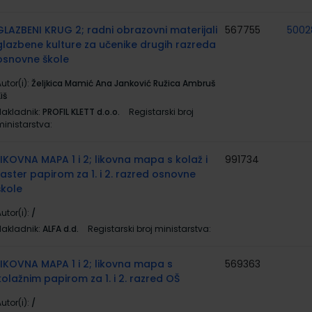
GLAZBENI KRUG 2; radni obrazovni materijali
567755
5002
glazbene kulture za učenike drugih razreda
osnovne škole
utor(i):
Željkica Mamić Ana Janković Ružica Ambruš
iš
Nakladnik:
PROFIL KLETT d.o.o.
Registarski broj
ministarstva:
LIKOVNA MAPA 1 i 2; likovna mapa s kolaž i
991734
raster papirom za 1. i 2. razred osnovne
škole
utor(i):
/
Nakladnik:
ALFA d.d.
Registarski broj ministarstva:
LIKOVNA MAPA 1 i 2; likovna mapa s
569363
kolažnim papirom za 1. i 2. razred OŠ
utor(i):
/