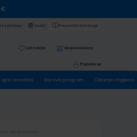
 €
sta pitanja
Vodiči
Preuzmite kataloge
Lista želja
Moja košarica
Prijavite se
Igra i kreativa
Darovni program
Čišćenje i higijena
utno nije dostupno)