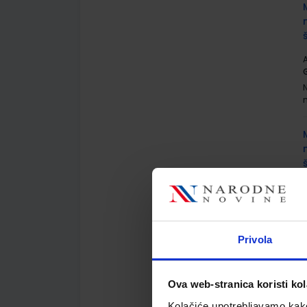
A
G
A
G
Privola
Ova web-stranica koristi kol
Kolačiće upotrebljavamo kako 