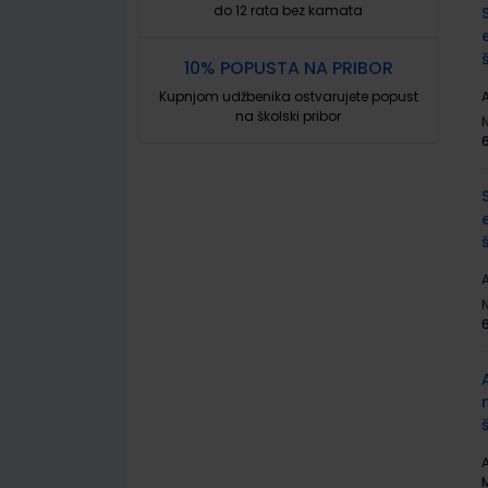
do 12 rata bez kamata
10% POPUSTA NA PRIBOR
Kupnjom udžbenika ostvarujete popust
A
na školski pribor
A
A
M