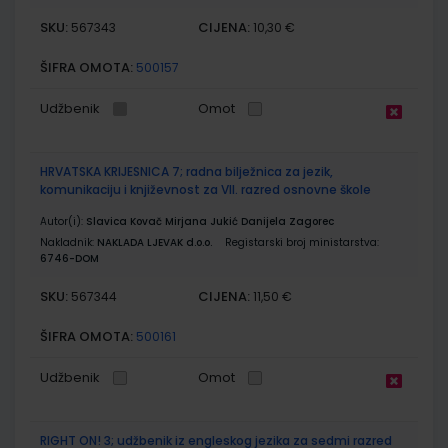
SKU:
CIJENA:
567343
10,30 €
ŠIFRA OMOTA:
500157
Udžbenik
Omot
HRVATSKA KRIJESNICA 7; radna bilježnica za jezik,
komunikaciju i književnost za VII. razred osnovne škole
Autor(i):
Slavica Kovač Mirjana Jukić Danijela Zagorec
Nakladnik:
NAKLADA LJEVAK d.o.o.
Registarski broj ministarstva:
6746-DOM
SKU:
CIJENA:
567344
11,50 €
ŠIFRA OMOTA:
500161
Udžbenik
Omot
RIGHT ON! 3; udžbenik iz engleskog jezika za sedmi razred