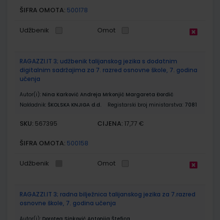
ŠIFRA OMOTA:
500178
Udžbenik
Omot
RAGAZZI.IT 3; udžbenik talijanskog jezika s dodatnim
digitalnim sadržajima za 7. razred osnovne škole, 7. godina
učenja
Autor(i):
Nina Karković Andreja Mrkonjić Margareta Đordić
Nakladnik:
ŠKOLSKA KNJIGA d.d.
Registarski broj ministarstva:
7081
SKU:
CIJENA:
567395
17,77 €
ŠIFRA OMOTA:
500158
Udžbenik
Omot
RAGAZZI.IT 3; radna bilježnica talijanskog jezika za 7.razred
osnovne škole, 7. godina učenja
Autor(i):
Dorotea Sinković Antonija Štefica