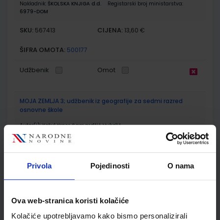
Nakladnik:
ŠKOLSKA KNJIGA d.d.
Registarski broj ministarstva:
6979-DOM
SKU:
CIJENA:
567413
13,60 €
ŠIFRA OMOTA:
500177
Udžbenik
Omot
MOJA ZEMLJA 3; udžbenik iz geografije za sedmi razred
osnovne škole
Autor(i):
Kožul Krpes Samardžić Vukelić
Nakladnik:
ALFA d.d.
Registarski broj ministarstva:
7272
SKU:
CIJENA:
569101
12,04 €
Privola
Pojedinosti
O nama
ŠIFRA OMOTA:
500167
Udžbenik
Omot
Ova web-stranica koristi kolačiće
Kolačiće upotrebljavamo kako bismo personalizirali