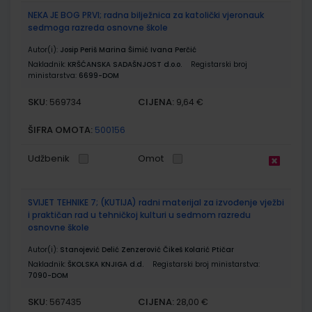
NEKA JE BOG PRVI; radna bilježnica za katolički vjeronauk
sedmoga razreda osnovne škole
Autor(i):
Josip Periš Marina Šimić Ivana Perčić
Nakladnik:
KRŠĆANSKA SADAŠNJOST d.o.o.
Registarski broj
ministarstva:
6699-DOM
SKU:
CIJENA:
569734
9,64 €
ŠIFRA OMOTA:
500156
Udžbenik
Omot
SVIJET TEHNIKE 7; (KUTIJA) radni materijal za izvođenje vježbi
i praktičan rad u tehničkoj kulturi u sedmom razredu
osnovne škole
Autor(i):
Stanojević Delić Zenzerović Čikeš Kolarić Ptičar
Nakladnik:
ŠKOLSKA KNJIGA d.d.
Registarski broj ministarstva:
7090-DOM
SKU:
CIJENA:
567435
28,00 €