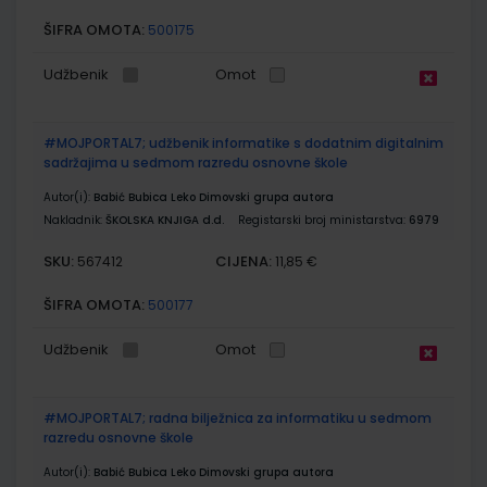
ŠIFRA OMOTA:
500175
Udžbenik
Omot
#MOJPORTAL7; udžbenik informatike s dodatnim digitalnim
sadržajima u sedmom razredu osnovne škole
Autor(i):
Babić Bubica Leko Dimovski grupa autora
Nakladnik:
ŠKOLSKA KNJIGA d.d.
Registarski broj ministarstva:
6979
SKU:
CIJENA:
567412
11,85 €
ŠIFRA OMOTA:
500177
Udžbenik
Omot
#MOJPORTAL7; radna bilježnica za informatiku u sedmom
razredu osnovne škole
Autor(i):
Babić Bubica Leko Dimovski grupa autora