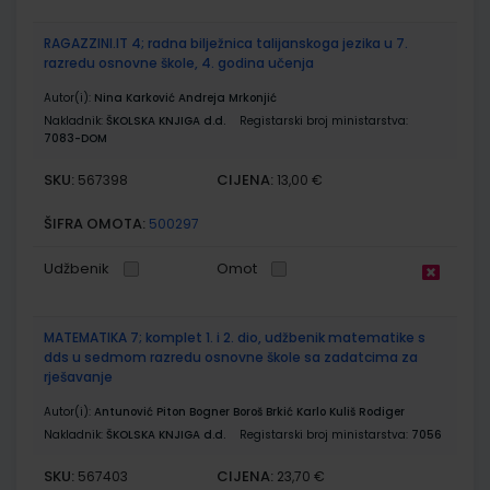
RAGAZZINI.IT 4; radna bilježnica talijanskoga jezika u 7.
razredu osnovne škole, 4. godina učenja
Autor(i):
Nina Karković Andreja Mrkonjić
Nakladnik:
ŠKOLSKA KNJIGA d.d.
Registarski broj ministarstva:
7083-DOM
SKU:
CIJENA:
567398
13,00 €
ŠIFRA OMOTA:
500297
Udžbenik
Omot
MATEMATIKA 7; komplet 1. i 2. dio, udžbenik matematike s
dds u sedmom razredu osnovne škole sa zadatcima za
rješavanje
Autor(i):
Antunović Piton Bogner Boroš Brkić Karlo Kuliš Rodiger
Nakladnik:
ŠKOLSKA KNJIGA d.d.
Registarski broj ministarstva:
7056
SKU:
CIJENA:
567403
23,70 €