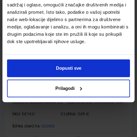
MOJA ZEMLJA 3; radna bilježnica iz geografije za sedmi
sadržaj i oglase, omogućili značajke društvenih medija i
razred osnovne škole
analizirali promet. Isto tako, podatke o vašoj upotrebi
Autor(i):
Kožul Krpes Samardžić Vukelić
naše web-lokacije dijelimo s partnerima za društvene
Nakladnik:
ALFA d.d.
Registarski broj ministarstva:
7272-DOM
medije, oglašavanje i analizu, a oni ih mogu kombinirati s
drugim podacima koje ste im pružili ili koje su prikupili
SKU:
CIJENA:
569102
12,00 €
dok ste upotrebljavali njihove usluge.
ŠIFRA OMOTA:
500167
Udžbenik
Omot
Dopusti sve
KLIO 7; udžbenik za povijest s dodatnim digitalnim
sadržajima u sedmom razredu osnovne škole
Prilagodi
Autor(i):
Krešimir Erdelja Igor Stojaković
Nakladnik:
ŠKOLSKA KNJIGA d.d.
Registarski broj ministarstva:
7041
SKU:
CIJENA:
567421
11,85 €
ŠIFRA OMOTA:
500163