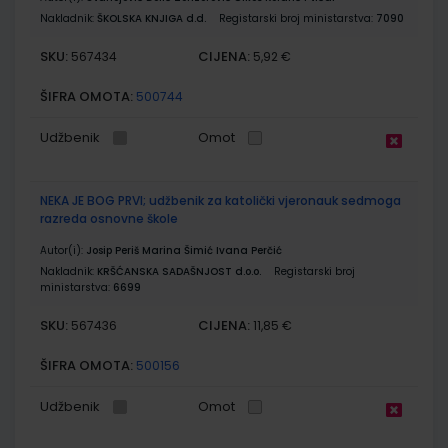
Nakladnik:
ŠKOLSKA KNJIGA d.d.
Registarski broj ministarstva:
7090
SKU:
CIJENA:
567434
5,92 €
ŠIFRA OMOTA:
500744
Udžbenik
Omot
NEKA JE BOG PRVI; udžbenik za katolički vjeronauk sedmoga
razreda osnovne škole
Autor(i):
Josip Periš Marina Šimić Ivana Perčić
Nakladnik:
KRŠĆANSKA SADAŠNJOST d.o.o.
Registarski broj
ministarstva:
6699
SKU:
CIJENA:
567436
11,85 €
ŠIFRA OMOTA:
500156
Udžbenik
Omot