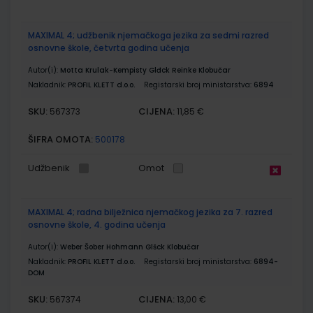
MAXIMAL 4; udžbenik njemačkoga jezika za sedmi razred
osnovne škole, četvrta godina učenja
Autor(i):
Motta Krulak-Kempisty Glđck Reinke Klobučar
Nakladnik:
PROFIL KLETT d.o.o.
Registarski broj ministarstva:
6894
SKU:
CIJENA:
567373
11,85 €
ŠIFRA OMOTA:
500178
Udžbenik
Omot
MAXIMAL 4; radna bilježnica njemačkog jezika za 7. razred
osnovne škole, 4. godina učenja
Autor(i):
Weber Šober Hohmann Glšck Klobučar
Nakladnik:
PROFIL KLETT d.o.o.
Registarski broj ministarstva:
6894-
DOM
SKU:
CIJENA:
567374
13,00 €