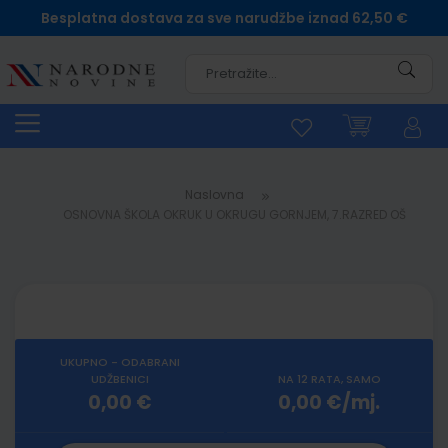
Besplatna dostava za sve narudžbe iznad 62,50 €
Pretra
Naslovna
OSNOVNA ŠKOLA OKRUK U OKRUGU GORNJEM, 7.RAZRED OŠ
UKUPNO - ODABRANI
UDŽBENICI
NA 12 RATA, SAMO
0,00 €
0,00 €/mj.