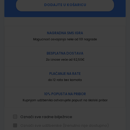
DODAJTE U KOŠARICU
NAGRADNA SMS IGRA
Mogućnost osvajanja neke od 101 nagrade
BESPLATNA DOSTAVA
Za iznose veće od 62,50€
PLAĆANJE NA RATE
do 12 rata bez kamata
10% POPUSTA NA PRIBOR
Kupnjom udžbenika ostvarujete popust na školski pribor
Označi sve radne bilježnice
Označi sve udžbenike (trenutno nije dostupno)