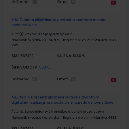
Udžbenik
Omot
KLIO 7; radna bilježnica za povijest u sedmom razredu
osnovne škole
Autor(i):
Krešimir Erdelja Igor Stojaković
Nakladnik:
ŠKOLSKA KNJIGA d.d.
Registarski broj ministarstva:
7041-
DOM
SKU:
CIJENA:
567422
13,60 €
ŠIFRA OMOTA:
500163
Udžbenik
Omot
ALLEGRO 7; udžbenik glazbene kulture s dodatnim
digitalnim sadržajima u sedmome razredu osnovne škole
Autor(i):
Banov Brđanović Frančišković Ivančić grupa autora
Nakladnik:
ŠKOLSKA KNJIGA d.d.
Registarski broj ministarstva:
6982
SKU:
CIJENA:
567426
5,92 €