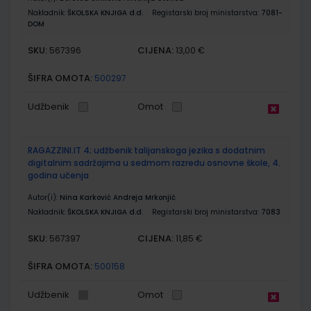
Nakladnik:
ŠKOLSKA KNJIGA d.d.
Registarski broj ministarstva:
7081-
DOM
SKU:
CIJENA:
567396
13,00 €
ŠIFRA OMOTA:
500297
Udžbenik
Omot
RAGAZZINI.IT 4; udžbenik talijanskoga jezika s dodatnim
digitalnim sadržajima u sedmom razredu osnovne škole, 4.
godina učenja
Autor(i):
Nina Karković Andreja Mrkonjić
Nakladnik:
ŠKOLSKA KNJIGA d.d.
Registarski broj ministarstva:
7083
SKU:
CIJENA:
567397
11,85 €
ŠIFRA OMOTA:
500158
Udžbenik
Omot