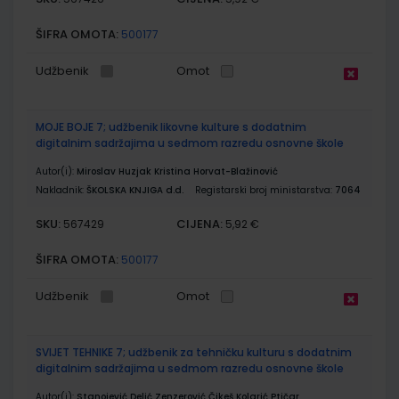
ŠIFRA OMOTA:
500177
Udžbenik
Omot
MOJE BOJE 7; udžbenik likovne kulture s dodatnim
digitalnim sadržajima u sedmom razredu osnovne škole
Autor(i):
Miroslav Huzjak Kristina Horvat-Blažinović
Nakladnik:
ŠKOLSKA KNJIGA d.d.
Registarski broj ministarstva:
7064
SKU:
CIJENA:
567429
5,92 €
ŠIFRA OMOTA:
500177
Udžbenik
Omot
SVIJET TEHNIKE 7; udžbenik za tehničku kulturu s dodatnim
digitalnim sadržajima u sedmom razredu osnovne škole
Autor(i):
Stanojević Delić Zenzerović Čikeš Kolarić Ptičar