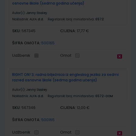
osnovne škole (sedma godina učenja)
Autor(i):
Jenny Dooley
Nakladnik:
ALFA d.d.
Registarski broj ministarstva:
6572
SKU:
CIJENA:
567345
17,77 €
ŠIFRA OMOTA:
500165
Udžbenik
Omot
RIGHT ON! 3; radna bilježnica iz engleskog jezika za sedmi
razred osnovne škole (sedma godina učenja)
Autor(i):
Jenny Dooley
Nakladnik:
ALFA d.d.
Registarski broj ministarstva:
6572-DOM
SKU:
CIJENA:
567346
12,00 €
ŠIFRA OMOTA:
500165
Udžbenik
Omot