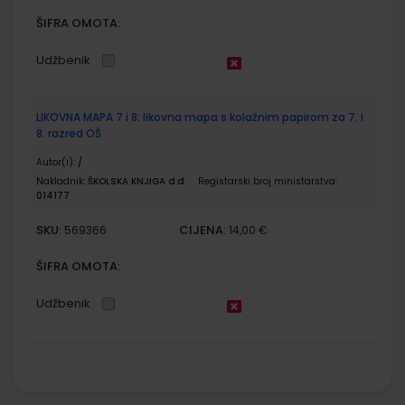
ŠIFRA OMOTA:
Udžbenik
LIKOVNA MAPA 7 i 8; likovna mapa s kolažnim papirom za 7. i
8. razred OŠ
Autor(i):
/
Nakladnik:
ŠKOLSKA KNJIGA d.d.
Registarski broj ministarstva:
014177
SKU:
CIJENA:
569366
14,00 €
ŠIFRA OMOTA:
Udžbenik