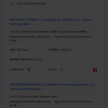
Označi sve omote
Grupirani
HRVATSKA ČITANKA 7; hrvatski jezik, čitanka za 7. razred
proizvodi
osnovne škole
Autor(i):
Jukić Kovač Kraševac Težak Tunuković Valec-Rebić
Nakladnik:
NAKLADA LJEVAK d.o.o.
Registarski broj ministarstva:
6745
SKU:
CIJENA:
567342
13,40 €
ŠIFRA OMOTA:
500161
Udžbenik
Omot
HRVATSKA KRIJESNICA 7; udžbenik iz hrvatskoga jezika za 7.
razred osnovne škole
Autor(i):
Slavica Kovač Mirjana Jukić
Nakladnik:
NAKLADA LJEVAK d.o.o.
Registarski broj ministarstva:
6746