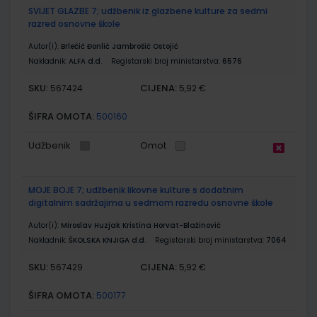
SVIJET GLAZBE 7; udžbenik iz glazbene kulture za sedmi
razred osnovne škole
Autor(i):
Brlečić Đonlić Jambrošić Ostojić
Nakladnik:
ALFA d.d.
Registarski broj ministarstva:
6576
SKU:
CIJENA:
567424
5,92 €
ŠIFRA OMOTA:
500160
Udžbenik
Omot
MOJE BOJE 7; udžbenik likovne kulture s dodatnim
digitalnim sadržajima u sedmom razredu osnovne škole
Autor(i):
Miroslav Huzjak Kristina Horvat-Blažinović
Nakladnik:
ŠKOLSKA KNJIGA d.d.
Registarski broj ministarstva:
7064
SKU:
CIJENA:
567429
5,92 €
ŠIFRA OMOTA:
500177