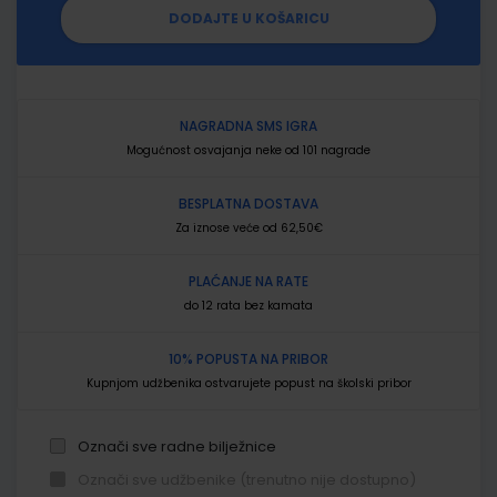
DODAJTE U KOŠARICU
NAGRADNA SMS IGRA
Mogućnost osvajanja neke od 101 nagrade
BESPLATNA DOSTAVA
Za iznose veće od 62,50€
PLAĆANJE NA RATE
do 12 rata bez kamata
10% POPUSTA NA PRIBOR
Kupnjom udžbenika ostvarujete popust na školski pribor
Označi sve radne bilježnice
Označi sve udžbenike (trenutno nije dostupno)