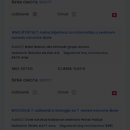
ŠIFRA OMOTA:
500177
Udžbenik
Omot
#MOJPORTAL7; radna bilježnica za informatiku u sedmom
razredu osnovne škole
Autor(i):
Babić Bubica Leko Dimovski grupa autora
Nakladnik:
ŠKOLSKA KNJIGA d.d.
Registarski broj ministarstva:
6979-DOM
SKU:
CIJENA:
567413
13,60 €
ŠIFRA OMOTA:
500177
Udžbenik
Omot
BIOLOGIJA 7; udžbenik iz biologije za 7. razred osnovne škole
Autor(i):
Čiček Karakaš Kodžoman Meštrović Petrač Poduje
Nakladnik:
PROFIL KLETT d.o.o.
Registarski broj ministarstva:
5981