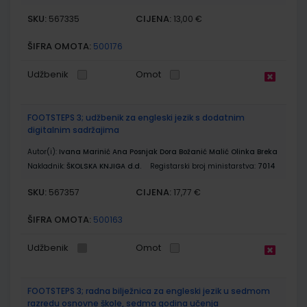
SKU:
CIJENA:
567335
13,00 €
ŠIFRA OMOTA:
500176
Udžbenik
Omot
FOOTSTEPS 3; udžbenik za engleski jezik s dodatnim
digitalnim sadržajima
Autor(i):
Ivana Marinić Ana Posnjak Dora Božanić Malić Olinka Breka
Nakladnik:
ŠKOLSKA KNJIGA d.d.
Registarski broj ministarstva:
7014
SKU:
CIJENA:
567357
17,77 €
ŠIFRA OMOTA:
500163
Udžbenik
Omot
FOOTSTEPS 3; radna bilježnica za engleski jezik u sedmom
razredu osnovne škole, sedma godina učenja