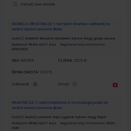
Označi sve omote
Grupirani
SEDMICA i HRVATSKI ZA 7; komplet čitanka i udžbenik za
proizvodi
sedmi razred osnovne škole
Autor(i):
Greblički-Miculinić Matošević Sykora-Nagy grupa autora
Nakladnik:
PROFIL KLETT d.o.o.
Registarski broj ministarstva:
6919;6920
SKU:
CIJENA:
567334
23,70 €
ŠIFRA OMOTA:
500176
Udžbenik
Omot
HRVATSKI ZA 7; radna bilježnica iz hrvatskoga jezika za
sedmi razred osnovne škole
Autor(i):
Kučinić Lovrenčić-Rojc Lugomer Sykora-Nagy Šopar
Nakladnik:
PROFIL KLETT d.o.o.
Registarski broj ministarstva:
6920-
DOM