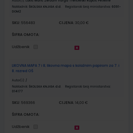
Autor(i):
Lukić Marić Zerdum Varga Trenčevski Rupčić Peteline
Nakladnik:
ŠKOLSKA KNJIGA d.d.
Registarski broj ministarstva:
6091-
DOM2
SKU:
CIJENA:
556483
30,00 €
ŠIFRA OMOTA:
Udžbenik
LIKOVNA MAPA 7 i 8; likovna mapa s kolažnim papirom za 7. i
8. razred OŠ
Autor(i):
/
Nakladnik:
ŠKOLSKA KNJIGA d.d.
Registarski broj ministarstva:
014177
SKU:
CIJENA:
569366
14,00 €
ŠIFRA OMOTA:
Udžbenik