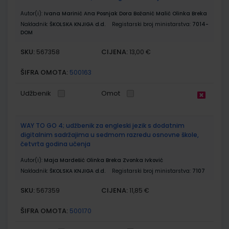
Autor(i):
Ivana Marinić Ana Posnjak Dora Božanić Malić Olinka Breka
Nakladnik:
ŠKOLSKA KNJIGA d.d.
Registarski broj ministarstva:
7014-
DOM
SKU:
CIJENA:
567358
13,00 €
ŠIFRA OMOTA:
500163
Udžbenik
Omot
WAY TO GO 4; udžbenik za engleski jezik s dodatnim
digitalnim sadržajima u sedmom razredu osnovne škole,
četvrta godina učenja
Autor(i):
Maja Mardešić Olinka Breka Zvonka Ivković
Nakladnik:
ŠKOLSKA KNJIGA d.d.
Registarski broj ministarstva:
7107
SKU:
CIJENA:
567359
11,85 €
ŠIFRA OMOTA:
500170