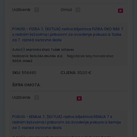
Udžbenik
Omot
POKUSI - FIZIKA 7; (KUTIJA) radna bilježnica FIZIKA OKO NAS 7
s radnim listovima i priborom za izvođenje pokusa iz fizike
za 7. razred osnovne škole
Autor(i):
Martinko Klaić Tušek Vrhovec
Nakladnik:
ŠKOLSKA KNJIGA d.d.
Registarski broj ministarstva:
6004-DOM2
SKU:
CIJENA:
556480
30,00 €
ŠIFRA OMOTA:
Udžbenik
POKUSI - KEMIJA 7; (KUTIJA) radna bilježnica KEMIJA 7 s
radnim listovima i priborom za izvođenje pokusa iz kemije
za 7. razred osnovne škole