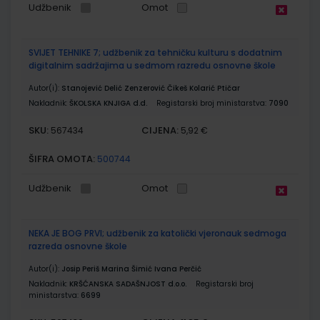
Udžbenik
Omot
SVIJET TEHNIKE 7; udžbenik za tehničku kulturu s dodatnim
digitalnim sadržajima u sedmom razredu osnovne škole
Autor(i):
Stanojević Delić Zenzerović Čikeš Kolarić Ptičar
Nakladnik:
ŠKOLSKA KNJIGA d.d.
Registarski broj ministarstva:
7090
SKU:
CIJENA:
567434
5,92 €
ŠIFRA OMOTA:
500744
Udžbenik
Omot
NEKA JE BOG PRVI; udžbenik za katolički vjeronauk sedmoga
razreda osnovne škole
Autor(i):
Josip Periš Marina Šimić Ivana Perčić
Nakladnik:
KRŠĆANSKA SADAŠNJOST d.o.o.
Registarski broj
ministarstva:
6699