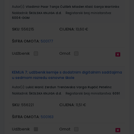
Autor(i):
Vladimir Paar Tanja Ćulibrk Mladen Klaić Sanja Martinko
Nakladnik:
ŠKOLSKA KNJIGA d.d.
Registarski broj ministarstva:
6004-DOM
SKU:
CIJENA:
556215
13,60 €
ŠIFRA OMOTA:
500177
Udžbenik
Omot
KEMIJA 7; udžbenik kemije s dodatnim digitalnim sadržajima
u sedmom razredu osnovne škole
Autor(i):
Lukić Marić Zerdun Trenčevska Varga Rupčić Petelinc
Nakladnik:
ŠKOLSKA KNJIGA d.d.
Registarski broj ministarstva:
6091
SKU:
CIJENA:
556221
11,51 €
ŠIFRA OMOTA:
500163
Udžbenik
Omot