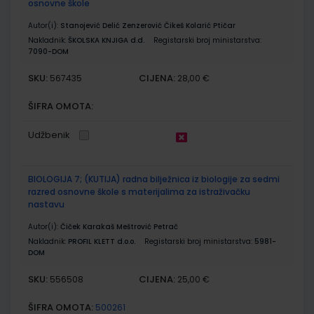
osnovne škole
Autor(i):
Stanojević Delić Zenzerović Čikeš Kolarić Ptičar
Nakladnik:
ŠKOLSKA KNJIGA d.d.
Registarski broj ministarstva:
7090-DOM
SKU:
CIJENA:
567435
28,00 €
ŠIFRA OMOTA:
Udžbenik
BIOLOGIJA 7; (KUTIJA) radna bilježnica iz biologije za sedmi
razred osnovne škole s materijalima za istraživačku
nastavu
Autor(i):
Čiček Karakaš Meštrović Petrač
Nakladnik:
PROFIL KLETT d.o.o.
Registarski broj ministarstva:
5981-
DOM
SKU:
CIJENA:
556508
25,00 €
ŠIFRA OMOTA:
500261