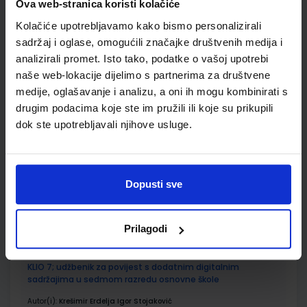
Ova web-stranica koristi kolačiće
ŠIFRA OMOTA:
500175
Kolačiće upotrebljavamo kako bismo personalizirali
Udžbenik
Omot
sadržaj i oglase, omogućili značajke društvenih medija i
analizirali promet. Isto tako, podatke o vašoj upotrebi
naše web-lokacije dijelimo s partnerima za društvene
GEA 3; radna bilježnica za geografiju u 7. razredu osnovne
medije, oglašavanje i analizu, a oni ih mogu kombinirati s
škole (2021)
drugim podacima koje ste im pružili ili koje su prikupili
Autor(i):
Danijel Orešić Ružica Vuk Igor Tišma Alenka Bujan
dok ste upotrebljavali njihove usluge.
Nakladnik:
ŠKOLSKA KNJIGA d.d.
Registarski broj ministarstva:
7624-DOM
SKU:
CIJENA:
569106
13,60 €
Dopusti sve
ŠIFRA OMOTA:
500175
Udžbenik
Omot
Prilagodi
KLIO 7; udžbenik za povijest s dodatnim digitalnim
sadržajima u sedmom razredu osnovne škole
Autor(i):
Krešimir Erdelja Igor Stojaković