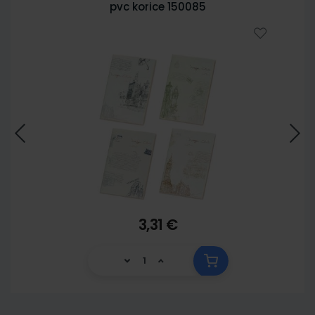
pvc korice 150085
3,31 €