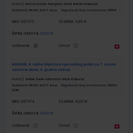
Autor(i):
Motta Krulak-Kempisty Glđck Reinke Klobučar
Nakladnik:
PROFIL KLETT d.o.o.
Registarski broj ministarstva:
6894
SKU:
CIJENA:
567373
11,85 €
ŠIFRA OMOTA:
500178
Udžbenik
Omot
MAXIMAL 4; radna bilježnica njemačkog jezika za 7. razred
osnovne škole, 4. godina učenja
Autor(i):
Weber Šober Hohmann Glšck Klobučar
Nakladnik:
PROFIL KLETT d.o.o.
Registarski broj ministarstva:
6894-
DOM
SKU:
CIJENA:
567374
13,00 €
ŠIFRA OMOTA:
500178
Udžbenik
Omot