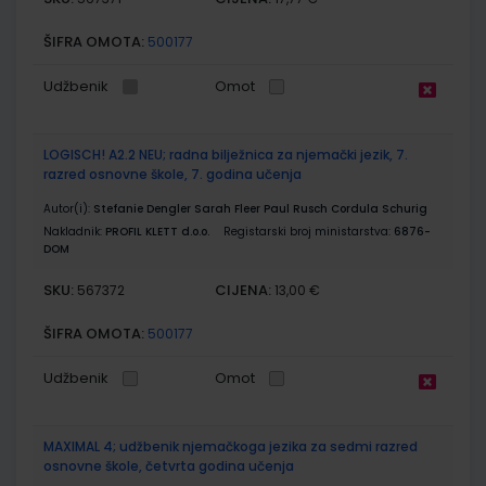
ŠIFRA OMOTA:
500177
Udžbenik
Omot
LOGISCH! A2.2 NEU; radna bilježnica za njemački jezik, 7.
razred osnovne škole, 7. godina učenja
Autor(i):
Stefanie Dengler Sarah Fleer Paul Rusch Cordula Schurig
Nakladnik:
PROFIL KLETT d.o.o.
Registarski broj ministarstva:
6876-
DOM
SKU:
CIJENA:
567372
13,00 €
ŠIFRA OMOTA:
500177
Udžbenik
Omot
MAXIMAL 4; udžbenik njemačkoga jezika za sedmi razred
osnovne škole, četvrta godina učenja