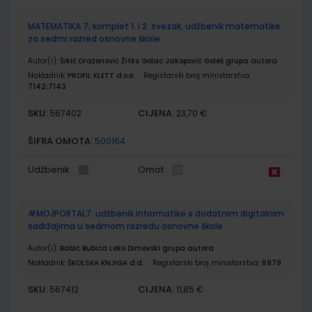
MATEMATIKA 7; komplet 1. i 2. svezak, udžbenik matematike
za sedmi razred osnovne škole
Autor(i):
Šikić Draženović Žitko Golac Jakopović Goleš grupa autora
Nakladnik:
PROFIL KLETT d.o.o.
Registarski broj ministarstva:
7142;7143
SKU:
CIJENA:
567402
23,70 €
ŠIFRA OMOTA:
500164
Udžbenik
Omot
#MOJPORTAL7; udžbenik informatike s dodatnim digitalnim
sadržajima u sedmom razredu osnovne škole
Autor(i):
Babić Bubica Leko Dimovski grupa autora
Nakladnik:
ŠKOLSKA KNJIGA d.d.
Registarski broj ministarstva:
6979
SKU:
CIJENA:
567412
11,85 €