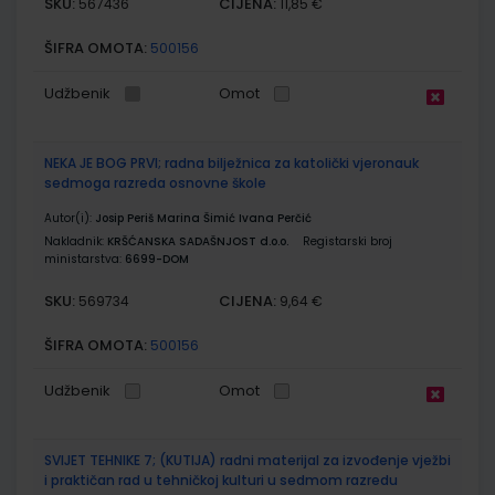
SKU:
CIJENA:
567436
11,85 €
ŠIFRA OMOTA:
500156
Udžbenik
Omot
NEKA JE BOG PRVI; radna bilježnica za katolički vjeronauk
sedmoga razreda osnovne škole
Autor(i):
Josip Periš Marina Šimić Ivana Perčić
Nakladnik:
KRŠĆANSKA SADAŠNJOST d.o.o.
Registarski broj
ministarstva:
6699-DOM
SKU:
CIJENA:
569734
9,64 €
ŠIFRA OMOTA:
500156
Udžbenik
Omot
SVIJET TEHNIKE 7; (KUTIJA) radni materijal za izvođenje vježbi
i praktičan rad u tehničkoj kulturi u sedmom razredu