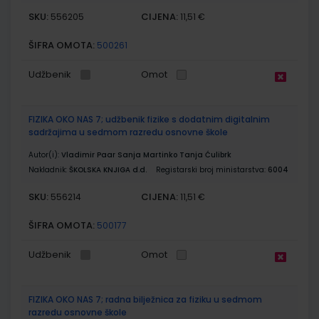
SKU:
CIJENA:
556205
11,51 €
ŠIFRA OMOTA:
500261
Udžbenik
Omot
FIZIKA OKO NAS 7; udžbenik fizike s dodatnim digitalnim
sadržajima u sedmom razredu osnovne škole
Autor(i):
Vladimir Paar Sanja Martinko Tanja Ćulibrk
Nakladnik:
ŠKOLSKA KNJIGA d.d.
Registarski broj ministarstva:
6004
SKU:
CIJENA:
556214
11,51 €
ŠIFRA OMOTA:
500177
Udžbenik
Omot
FIZIKA OKO NAS 7; radna bilježnica za fiziku u sedmom
razredu osnovne škole