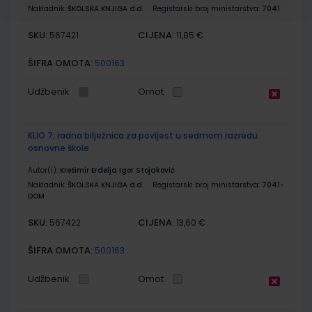
Nakladnik:
ŠKOLSKA KNJIGA d.d.
Registarski broj ministarstva:
7041
SKU:
CIJENA:
567421
11,85 €
ŠIFRA OMOTA:
500163
Udžbenik
Omot
KLIO 7; radna bilježnica za povijest u sedmom razredu
osnovne škole
Autor(i):
Krešimir Erdelja Igor Stojaković
Nakladnik:
ŠKOLSKA KNJIGA d.d.
Registarski broj ministarstva:
7041-
DOM
SKU:
CIJENA:
567422
13,60 €
ŠIFRA OMOTA:
500163
Udžbenik
Omot