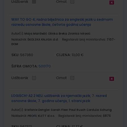
Udžbenik
Omot
WAY TO GO 4; radna bilježnica za engleski jezik u sedmom
razredu osnovne škole, četvrta godina učenja
Autor(i):
Maja Mardešić Olinka Breka Zvonka Ivković
Nakladnik:
ŠKOLSKA KNJIGA d.d.
Registarski broj ministarstva:
7107-
DOM
SKU:
CIJENA:
567360
13,00 €
ŠIFRA OMOTA:
500170
Udžbenik
Omot
LOGISCH! A2.2 NEU; udžbenik za njemački jezik, 7. razred
osnovne škole, 7. godina učenja, 1. strani jezik
Autor(i):
Stefanie Dengler Sarah Fleer Paul Rusch Cordula Schurig
Nakladnik:
PROFIL KLETT d.o.o.
Registarski broj ministarstva:
6876
SKU:
CIJENA:
567371
17,77 €