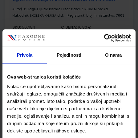
Autor(i):
Blagus Ljubić Klemše Flisar Odorčić Ružić Mihočka
Nakladnik:
ŠKOLSKA KNJIGA d.d.
Registarski broj ministarstva:
7003
SKU:
CIJENA:
567184
10,80 €
ŠIFRA OMOTA:
500239
Udžbenik
Omot
Privola
Pojedinosti
O nama
E-SVIJET 3; radna bilježnica informatike u trećem razredu
Ova web-stranica koristi kolačiće
osnovne škole
Kolačiće upotrebljavamo kako bismo personalizirali
Autor(i):
Josipa Blagus Marijana Šundov Ana Budojević
Nakladnik:
ŠKOLSKA KNJIGA d.d.
Registarski broj ministarstva:
sadržaj i oglase, omogućili značajke društvenih medija i
7003-DOM
analizirali promet. Isto tako, podatke o vašoj upotrebi
naše web-lokacije dijelimo s partnerima za društvene
SKU:
CIJENA:
567185
11,50 €
medije, oglašavanje i analizu, a oni ih mogu kombinirati s
ŠIFRA OMOTA:
500744
drugim podacima koje ste im pružili ili koje su prikupili
dok ste upotrebljavali njihove usluge.
Udžbenik
Omot