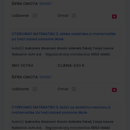
ŠIFRA OMOTA:
500167
Udžbenik
Omot
OTKRIVAMO MATEMATIKU 3; zbirka zadataka iz matematike
za treći razred osnovne škole
Autor(i):
Dubravka Glasnović Gracin Gabriela Žokalj Tanja Souice
Nakladnik:
ALFA d.d.
Registarski broj ministarstva:
6552-DOM2
SKU:
CIJENA:
567164
9,50 €
ŠIFRA OMOTA:
500167
Udžbenik
Omot
OTKRIVAMO MATEMATIKU 3; listići za dodatnu nastavu iz
matematike za treći razred osnovne škole
Autor(i):
Dubravka Glasnović Gracin Gabriela Žokalj Tanja Soucie
Nakladnik:
ALFA d.d.
Registarski broj ministarstva:
6553-DOM2