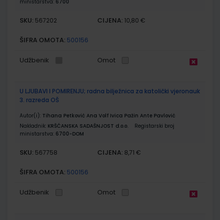
ministarstva:
6700
SKU:
CIJENA:
567202
10,80 €
ŠIFRA OMOTA:
500156
Udžbenik
Omot
U LJUBAVI I POMIRENJU; radna bilježnica za katolički vjeronauk
3. razreda OŠ
Autor(i):
Tihana Petković Ana Volf Ivica Pažin Ante Pavlović
Nakladnik:
KRŠĆANSKA SADAŠNJOST d.o.o.
Registarski broj
ministarstva:
6700-DOM
SKU:
CIJENA:
567758
8,71 €
ŠIFRA OMOTA:
500156
Udžbenik
Omot