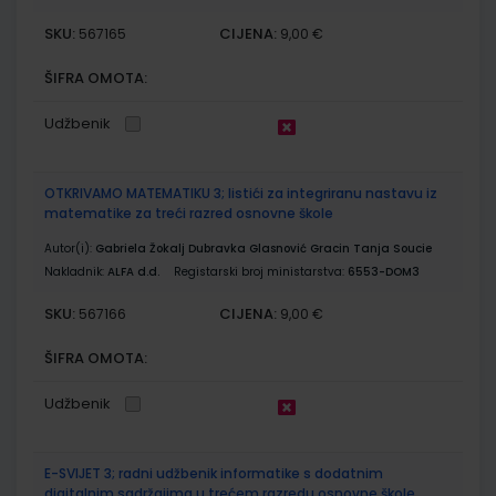
SKU:
CIJENA:
567165
9,00 €
ŠIFRA OMOTA:
Udžbenik
OTKRIVAMO MATEMATIKU 3; listići za integriranu nastavu iz
matematike za treći razred osnovne škole
Autor(i):
Gabriela Žokalj Dubravka Glasnović Gracin Tanja Soucie
Nakladnik:
ALFA d.d.
Registarski broj ministarstva:
6553-DOM3
SKU:
CIJENA:
567166
9,00 €
ŠIFRA OMOTA:
Udžbenik
E-SVIJET 3; radni udžbenik informatike s dodatnim
digitalnim sadržajima u trećem razredu osnovne škole