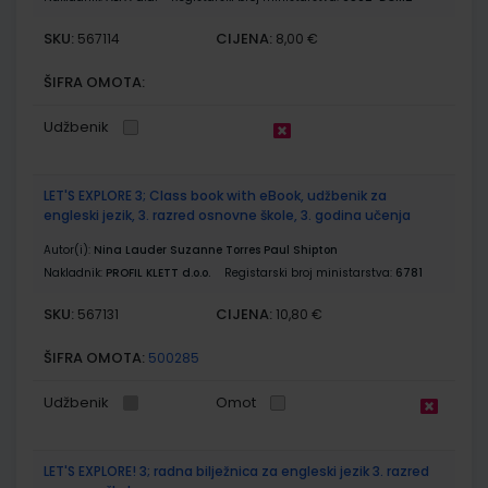
SKU:
CIJENA:
567114
8,00 €
ŠIFRA OMOTA:
Udžbenik
LET'S EXPLORE 3; Class book with eBook, udžbenik za
engleski jezik, 3. razred osnovne škole, 3. godina učenja
Autor(i):
Nina Lauder Suzanne Torres Paul Shipton
Nakladnik:
PROFIL KLETT d.o.o.
Registarski broj ministarstva:
6781
SKU:
CIJENA:
567131
10,80 €
ŠIFRA OMOTA:
500285
Udžbenik
Omot
LET'S EXPLORE! 3; radna bilježnica za engleski jezik 3. razred