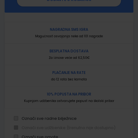
NAGRADNA SMS IGRA
Mogućnost osvajanja neke od 101 nagrade
BESPLATNA DOSTAVA
Za iznose veće od 62,50€
PLAĆANJE NA RATE
do 12 rata bez kamata
10% POPUSTA NA PRIBOR
Kupnjom udžbenika ostvarujete popust na školski pribor
Označi sve radne bilježnice
Označi sve udžbenike (trenutno nije dostupno)
Označi sve omote