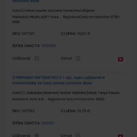
osnovne škole
Autor(i):
Nina Lauder Suzzane Torres Paul Shipton
Nakladnik:
PROFIL KLETT d.o.o.
Registarski broj ministarstva:
6781-
DOM
SKU:
CIJENA:
567132
14,00 €
ŠIFRA OMOTA:
500285
Udžbenik
Omot
OTKRIVAMO MATEMATIKU 3; 1. dio, radni udžbenik iz
matematike za treći razred osnovne škole
Autor(i):
Dubravka Glasnović Gracin Gabriela Žokalj Tanja Soucie
Nakladnik:
ALFA d.d.
Registarski broj ministarstva:
6552
SKU:
CIJENA:
567162
10,76 €
ŠIFRA OMOTA:
500167
Udžbenik
Omot