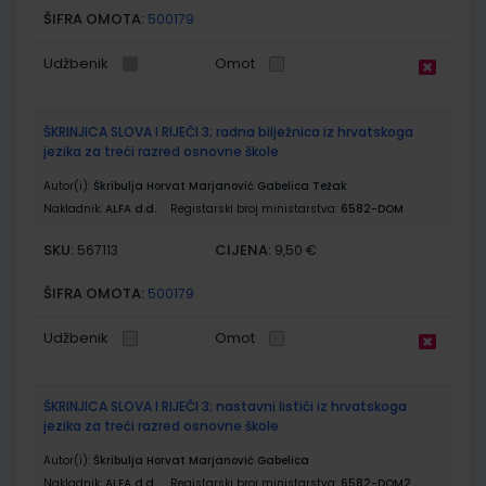
ŠIFRA OMOTA:
500179
Udžbenik
Omot
ŠKRINJICA SLOVA I RIJEČI 3; radna bilježnica iz hrvatskoga
jezika za treći razred osnovne škole
Autor(i):
Škribulja Horvat Marjanović Gabelica Težak
Nakladnik:
ALFA d.d.
Registarski broj ministarstva:
6582-DOM
SKU:
CIJENA:
567113
9,50 €
ŠIFRA OMOTA:
500179
Udžbenik
Omot
ŠKRINJICA SLOVA I RIJEČI 3; nastavni listići iz hrvatskoga
jezika za treći razred osnovne škole
Autor(i):
Škribulja Horvat Marjanović Gabelica
Nakladnik:
ALFA d.d.
Registarski broj ministarstva:
6582-DOM2