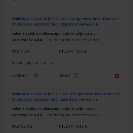
Grupirani
ŠKRINJICA SLOVA I RIJEČI 3; 1. dio, integrirani radni udžbenik iz
proizvodi
hrvatskoga jezika za treći razred osnovne škole
Autor(i):
Težak Gabelica Marjanović Škribulja Horvat
Nakladnik:
ALFA d.d.
Registarski broj ministarstva:
6581
SKU:
CIJENA:
567111
13,53 €
ŠIFRA OMOTA:
500179
Udžbenik
Omot
ŠKRINJICA SLOVA I RIJEČI 3; 2. dio, integrirani radni udžbenik iz
hrvatskoga jezika za treći razred osnovne škole
Autor(i):
Težak Gabelica Marjanović Škribulja Horvat
Nakladnik:
ALFA d.d.
Registarski broj ministarstva:
6582
SKU:
CIJENA:
567112
13,49 €