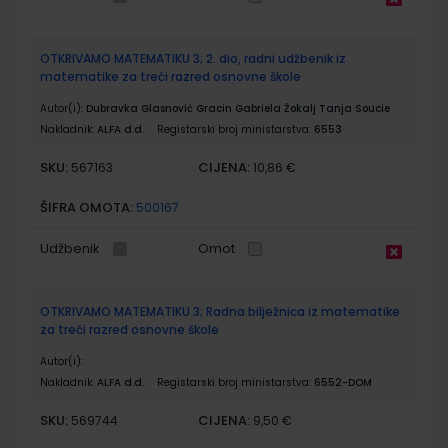
OTKRIVAMO MATEMATIKU 3; 2. dio, radni udžbenik iz
matematike za treći razred osnovne škole
Autor(i):
Dubravka Glasnović Gracin Gabriela Žokalj Tanja Soucie
Nakladnik:
ALFA d.d.
Registarski broj ministarstva:
6553
SKU:
CIJENA:
567163
10,86 €
ŠIFRA OMOTA:
500167
Udžbenik
Omot
OTKRIVAMO MATEMATIKU 3; Radna bilježnica iz matematike
za treći razred osnovne škole
Autor(i):
Nakladnik:
ALFA d.d.
Registarski broj ministarstva:
6552-DOM
SKU:
CIJENA:
569744
9,50 €