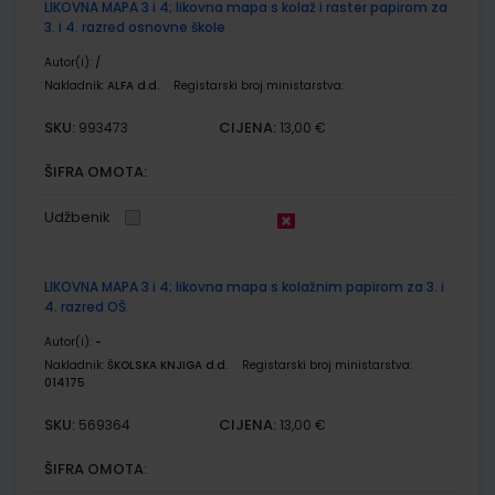
LIKOVNA MAPA 3 i 4; likovna mapa s kolaž i raster papirom za
3. i 4. razred osnovne škole
Autor(i):
/
Nakladnik:
ALFA d.d.
Registarski broj ministarstva:
SKU:
CIJENA:
993473
13,00 €
ŠIFRA OMOTA:
Udžbenik
LIKOVNA MAPA 3 i 4; likovna mapa s kolažnim papirom za 3. i
4. razred OŠ
Autor(i):
-
Nakladnik:
ŠKOLSKA KNJIGA d.d.
Registarski broj ministarstva:
014175
SKU:
CIJENA:
569364
13,00 €
ŠIFRA OMOTA: