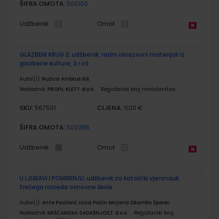
ŠIFRA OMOTA:
500160
Udžbenik
Omot
GLAZBENI KRUG 3; udžbenik, radni obrazovni materijali iz
glazbene kulture, 3.r.oš
Autor(i):
Ružica Ambruš Kiš
Nakladnik:
PROFIL KLETT d.o.o.
Registarski broj ministarstva:
SKU:
CIJENA:
567501
11,00 €
ŠIFRA OMOTA:
500285
Udžbenik
Omot
U LJUBAVI I POMIRENJU; udžbenik za katolički vjeronauk
trećega razreda osnovne škole
Autor(i):
Ante Pavlović Ivica Pažin Mirjana Džambo Šporec
Nakladnik:
KRŠĆANSKA SADAŠNJOST d.o.o.
Registarski broj