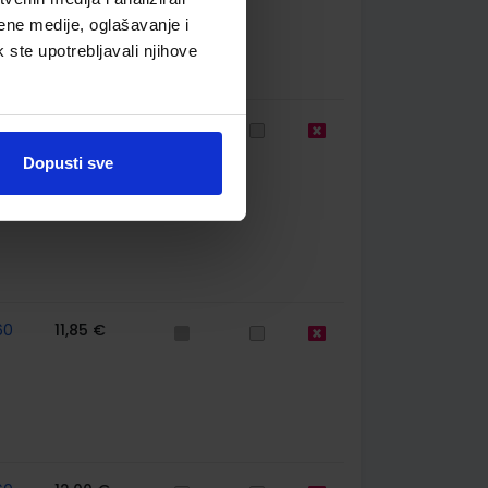
ene medije, oglašavanje i
k ste upotrebljavali njihove
77
13,60 €
Dopusti sve
60
11,85 €