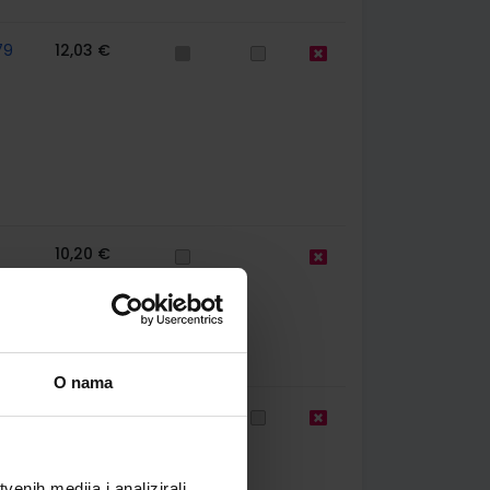
79
12,03 €
10,20 €
O nama
63
12,04 €
enih medija i analizirali