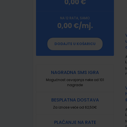
0,00 €
NA 12 RATA, SAMO
0,00 €/mj.
G
p
DODAJTE U KOŠARICU
A
L
NAGRADNA SMS IGRA
Mogućnost osvajanja neke od 101
nagrade
BESPLATNA DOSTAVA
Za iznose veće od 62,50€
A
L
PLAĆANJE NA RATE