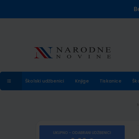
B
Školski udžbenici
Knjige
Tiskanice
Šk
UKUPNO - ODABRANI UDŽBENICI