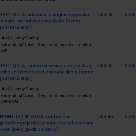
RIGHT ON! 4; udžbenik iz engleskog jezika
569125
5001
za osmi razred osnovne škole (osma
godina učenja)
utor(i):
Jenny Dooley
Nakladnik:
ALFA d.d.
Registarski broj ministarstva:
7288
RIGHT ON! 4; radna bilježnica iz engleskog
569126
5001
jezika za osmi razred osnovne škole (osma
godina učenja)
utor(i):
Jenny Dooley
Nakladnik:
ALFA d.d.
Registarski broj ministarstva:
7288-DOM
LERNEN UND SPIELEN 5; udžbenik iz
569145
5001
njemačkoga jezika za osmi razred osnovne
škole (peta godina učenja)