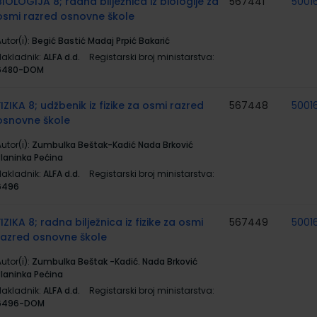
BIOLOGIJA 8; radna bilježnica iz biologije za
567441
5001
osmi razred osnovne škole
utor(i):
Begić Bastić Madaj Prpić Bakarić
Nakladnik:
ALFA d.d.
Registarski broj ministarstva:
6480-DOM
FIZIKA 8; udžbenik iz fizike za osmi razred
567448
5001
osnovne škole
utor(i):
Zumbulka Beštak-Kadić Nada Brković
Planinka Pećina
Nakladnik:
ALFA d.d.
Registarski broj ministarstva:
6496
FIZIKA 8; radna bilježnica iz fizike za osmi
567449
5001
razred osnovne škole
utor(i):
Zumbulka Beštak -Kadić. Nada Brković
Planinka Pećina
Nakladnik:
ALFA d.d.
Registarski broj ministarstva:
6496-DOM