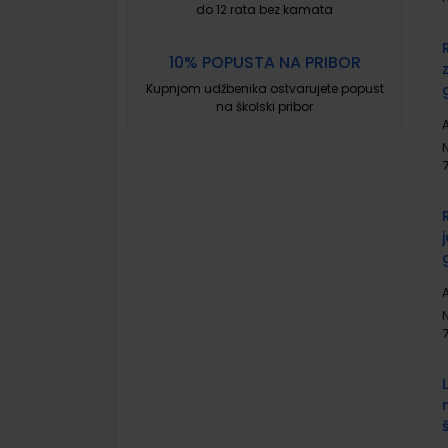
do 12 rata bez kamata
10% POPUSTA NA PRIBOR
Kupnjom udžbenika ostvarujete popust
na školski pribor
A
A