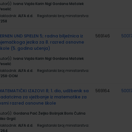
utor(i):
Ivana Vajda Karin Nigl Gordana Matolek
Veselić
Nakladnik:
ALFA d.d.
Registarski broj ministarstva:
7258
LERNEN UND SPIELEN 5; radna bilježnica iz
569146
5001
njemačkoga jezika za 8. razred osnovne
škole (5. godina učenja)
utor(i):
Ivana Vajda Karin Nigl Gordana Matolek
Veselić
Nakladnik:
ALFA d.d.
Registarski broj ministarstva:
7258-DOM
MATEMATIČKI IZAZOVI 8; 1. dio, udžbenik sa
569164
5001
zadatcima za vježbanje iz matematike za
osmi razred osnovne škole
utor(i):
Gordana Paić Željko Bošnjak Boris Čulina
iko Grgić
Nakladnik:
ALFA d.d.
Registarski broj ministarstva:
7264