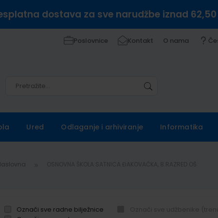
esplatna dostava za sve narudžbe iznad 62,50
Poslovnice
Kontakt
O nama
Če
Pretražite
Pretražite
ola
Ured
Odlaganje i arhiviranje
Informatika
Naslovna
OSNOVNA ŠKOLA SATNICA ĐAKOVAČKA, 8.RAZRED OŠ
Označi sve radne bilježnice
Označi sve udžbenike (tren