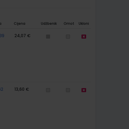
a
Cijena
Udžbenik
Omot
Ukloni
39
24,07 €
62
13,60 €