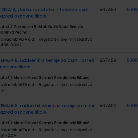
FIZIKA 8; zbirka zadataka iz fizike za osmi
567450
5001
razred osnovne škole
utor(i):
Zumbulka Beštak Kadić Nada Brković
Planinka Pećina
Nakladnik:
ALFA d.d.
Registarski broj ministarstva:
6496-DOM2
KEMIJA 8; udžbenik iz kemije za osmi razred
567459
5001
osnovne škole
utor(i):
Mamić Mrvoš Sermek Peradinović Ribarić
Nakladnik:
ALFA d.d.
Registarski broj ministarstva:
511
KEMIJA 8; radna bilježnica iz kemije za osmi
567460
5001
razred osnovne škole
utor(i):
Mamić Mrvoš Sermek Peradinović Ribarić
Nakladnik:
ALFA d.d.
Registarski broj ministarstva:
6511-DOM