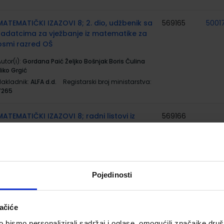
MATEMATIČKI IZAZOVI 8; 2. dio, udžbenik sa
569165
5001
zadatcima za vježbanje iz matematike za
osmi razred OŠ
utor(i):
Gordana Paić Željko Bošnjak Boris Čulina
iko Grgić
Nakladnik:
ALFA d.d.
Registarski broj ministarstva:
7265
MATEMATIČKI IZAZOVI 8; radni listovi iz
569166
matematike za 8. razred osnovne škole
utor(i):
Gordana Paić Željko Bošnjak
Nakladnik:
ALFA d.d.
Registarski broj ministarstva:
7264-DOM
Pojedinosti
#MOJPORTAL8; udžbenik informatike u
569201
5001
osmom razredu osnovne škole s dodatnim
ačiće
digitalnim sadržajima
bismo personalizirali sadržaj i oglase, omogućili značajke društv