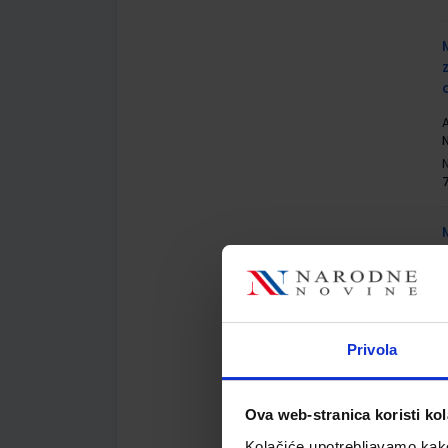
A
N
A
Privola
Ova web-stranica koristi kol
Kolačiće upotrebljavamo kako 