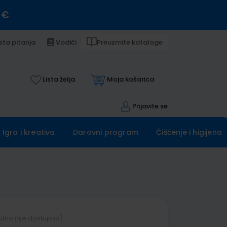
 €
sta pitanja
Vodiči
Preuzmite kataloge
Lista želja
Moja košarica
Prijavite se
Igra i kreativa
Darovni program
Čišćenje i higijena
utno nije dostupno)