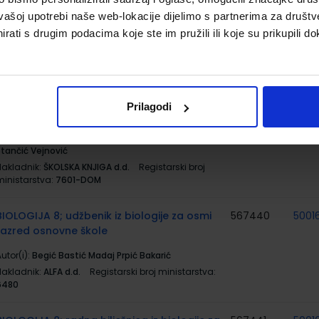
utor(i):
Babić Bubica Dimovski Leko Mihočka Ružić
vašoj upotrebi naše web-lokacije dijelimo s partnerima za društv
Stančić Vejnović
rati s drugim podacima koje ste im pružili ili koje su prikupili do
Nakladnik:
ŠKOLSKA KNJIGA d.d.
Registarski broj
ministarstva:
7601
#MOJPORTAL8; radna bilježnica za
569202
5001
informatiku u osmom razredu osnovne
Prilagodi
škole
utor(i):
Babić Bubica Dimovski Leko Mihočka Ružić
Stančić Vejnović
Nakladnik:
ŠKOLSKA KNJIGA d.d.
Registarski broj
ministarstva:
7601-DOM
BIOLOGIJA 8; udžbenik iz biologije za osmi
567440
5001
razred osnovne škole
utor(i):
Begić Bastić Madaj Prpić Bakarić
Nakladnik:
ALFA d.d.
Registarski broj ministarstva:
6480