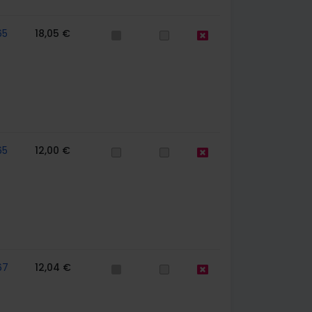
65
18,05 €
65
12,00 €
67
12,04 €