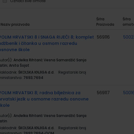
Označi sve omote
Šifra
Šifra
Naziv proizvoda
Proizvoda
omot
rupirani
roizvodi
VOLIM HRVATSKI 8 i SNAGA RIJEČI 8; komplet
569116
5002
udžbenik i čitanka u osmom razredu
osnovne škole
utor(i):
Anđelka Rihtarić Vesna Samardžić Sanja
atin; Anita Šojat
Nakladnik:
ŠKOLSKA KNJIGA d.d.
Registarski broj
ministarstva:
7693;7694
VOLIM HRVATSKI 8; radna bilježnica za
569117
5001
hrvatski jezik u osmome razredu osnovne
škole
utor(i):
Anđelka Rihtarić Vesna Samardžić Sanja
atin
Nakladnik:
ŠKOLSKA KNJIGA d.d.
Registarski broj
ministarstva:
7693;7694-DOM