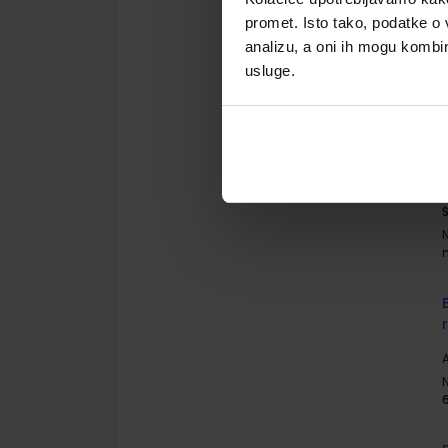
A
promet. Isto tako, podatke o 
analizu, a oni ih mogu kombini
usluge.
A
A