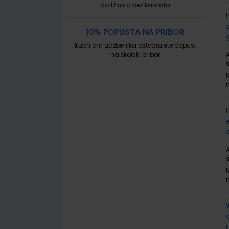
do 12 rata bez kamata
10% POPUSTA NA PRIBOR
Kupnjom udžbenika ostvarujete popust
na školski pribor
A
A