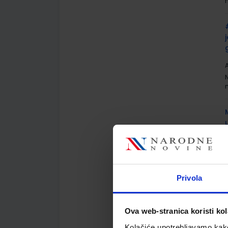
A
A
Privola
Ova web-stranica koristi kol
Kolačiće upotrebljavamo kako 