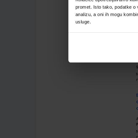
A
promet. Isto tako, podatke o 
S
analizu, a oni ih mogu kombini
usluge.
A
S
A