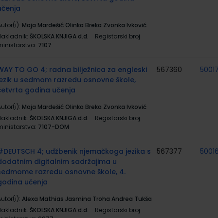
učenja
utor(i):
Maja Mardešić Olinka Breka Zvonka Ivković
Nakladnik:
ŠKOLSKA KNJIGA d.d.
Registarski broj
ministarstva:
7107
WAY TO GO 4; radna bilježnica za engleski
567360
5001
jezik u sedmom razredu osnovne škole,
četvrta godina učenja
utor(i):
Maja Mardešić Olinka Breka Zvonka Ivković
Nakladnik:
ŠKOLSKA KNJIGA d.d.
Registarski broj
ministarstva:
7107-DOM
#DEUTSCH 4; udžbenik njemačkoga jezika s
567377
5001
dodatnim digitalnim sadržajima u
sedmome razredu osnovne škole, 4.
godina učenja
utor(i):
Alexa Mathias Jasmina Troha Andrea Tukša
Nakladnik:
ŠKOLSKA KNJIGA d.d.
Registarski broj