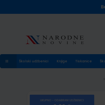
B
Školski udžbenici
Knjige
Tiskanice
Šk
UKUPNO - ODABRANI UDŽBENICI