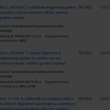
HELLO, WORLD! 7; udžbenik engleskog jezika
567353
5001
za sedmi razred osnovne škole, sedma
godina učenja
utor(i):
Sanja Božinović Snježana Pavić Mia
Šavrljuga
Nakladnik:
PROFIL KLETT d.o.o.
Registarski broj
ministarstva:
6852
HELLO, WORLD! 7; radna bilježnica iz
567354
5001
engleskoga jezika za sedmi razred
osnovne škole, sedma godina učenja
utor(i):
Sanja Božinović Snježana Pavić Mia
Šavrljuga
Nakladnik:
PROFIL KLETT d.o.o.
Registarski broj
ministarstva:
6852-DOM
WAY TO GO 4; udžbenik za engleski jezik s
567359
5001
dodatnim digitalnim sadržajima u sedmom
razredu osnovne škole, četvrta godina