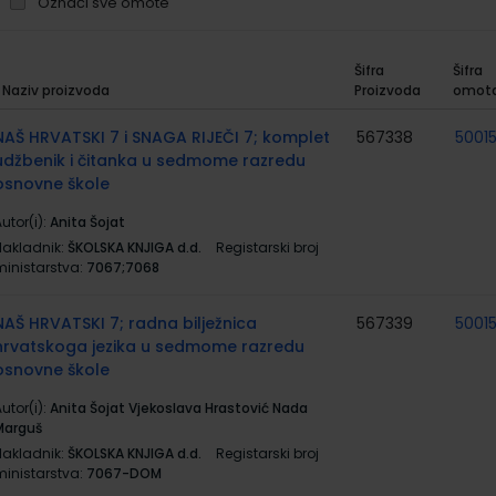
Označi sve omote
Šifra
Šifra
Naziv proizvoda
Proizvoda
omot
rupirani
roizvodi
NAŠ HRVATSKI 7 i SNAGA RIJEČI 7; komplet
567338
5001
udžbenik i čitanka u sedmome razredu
osnovne škole
utor(i):
Anita Šojat
Nakladnik:
ŠKOLSKA KNJIGA d.d.
Registarski broj
ministarstva:
7067;7068
NAŠ HRVATSKI 7; radna bilježnica
567339
5001
hrvatskoga jezika u sedmome razredu
osnovne škole
utor(i):
Anita Šojat Vjekoslava Hrastović Nada
Marguš
Nakladnik:
ŠKOLSKA KNJIGA d.d.
Registarski broj
ministarstva:
7067-DOM