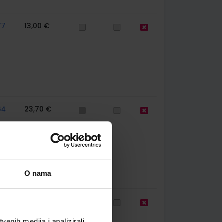
77
13,00 €
64
23,70 €
O nama
85
11,85 €
enih medija i analizirali