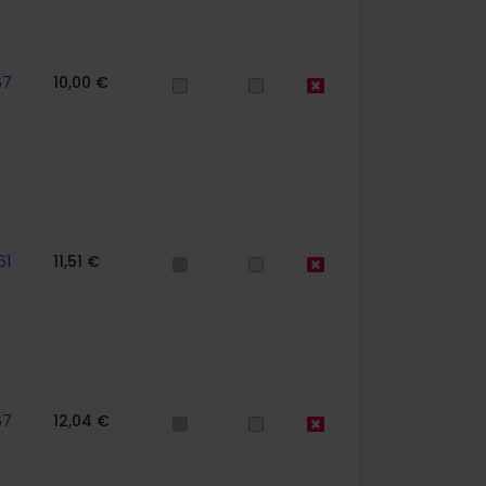
67
10,00 €
61
11,51 €
67
12,04 €