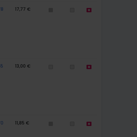
78
17,77 €
65
13,00 €
70
11,85 €