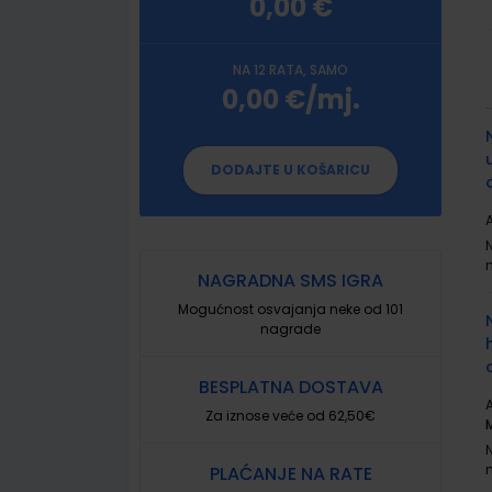
0,00 €
NA 12 RATA, SAMO
0,00 €/mj.
G
p
DODAJTE U KOŠARICU
A
NAGRADNA SMS IGRA
Mogućnost osvajanja neke od 101
nagrade
BESPLATNA DOSTAVA
A
Za iznose veće od 62,50€
PLAĆANJE NA RATE