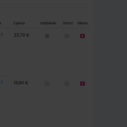
a
Cijena
Udžbenik
Omot
Ukloni
57
23,70 €
57
13,60 €