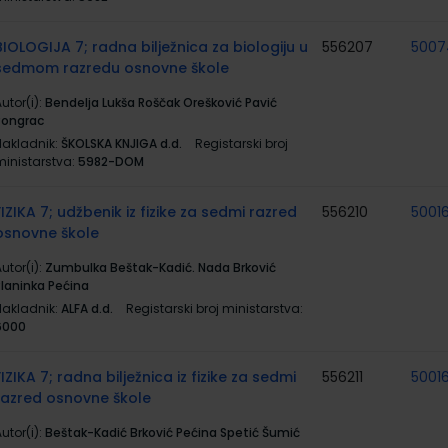
BIOLOGIJA 7; radna bilježnica za biologiju u
556207
5007
sedmom razredu osnovne škole
utor(i):
Bendelja Lukša Roščak Orešković Pavić
Pongrac
Nakladnik:
ŠKOLSKA KNJIGA d.d.
Registarski broj
ministarstva:
5982-DOM
FIZIKA 7; udžbenik iz fizike za sedmi razred
556210
5001
osnovne škole
utor(i):
Zumbulka Beštak-Kadić. Nada Brković
Planinka Pećina
Nakladnik:
ALFA d.d.
Registarski broj ministarstva:
6000
FIZIKA 7; radna bilježnica iz fizike za sedmi
556211
5001
razred osnovne škole
utor(i):
Beštak-Kadić Brković Pećina Spetić Šumić