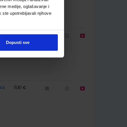
ene medije, oglašavanje i
k ste upotrebljavali njihove
85
11,00 €
Dopusti sve
44
11,51 €