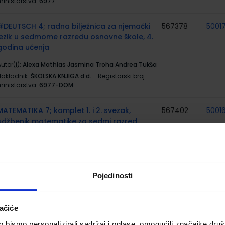
ministarstva:
6977
#DEUTSCH 4; radna bilježnica za njemački
567378
5001
jezik u sedmome razredu osnovne škole, 4.
godina učenja
utor(i):
Alexa Mathias Jasmina Troha Andrea Tukša
Nakladnik:
ŠKOLSKA KNJIGA d.d.
Registarski broj
ministarstva:
6977-DOM
MATEMATIKA 7; komplet 1. i 2. svezak,
567402
5001
udžbenik matematike za sedmi razred
osnovne škole
utor(i):
Šikić Draženović Žitko Golac Jakopović
Goleš grupa autora
Nakladnik:
PROFIL KLETT d.o.o.
Registarski broj
Pojedinosti
ministarstva:
7142;7143
INFORMATIKA 7; udžbenik za 7. razred
567410
5002
ačiće
osnovne škole
bismo personalizirali sadržaj i oglase, omogućili značajke društv