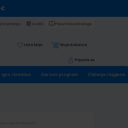
 €
sta pitanja
Vodiči
Preuzmite kataloge
Lista želja
Moja košarica
Prijavite se
Igra i kreativa
Darovni program
Čišćenje i higijena
utno nije dostupno)