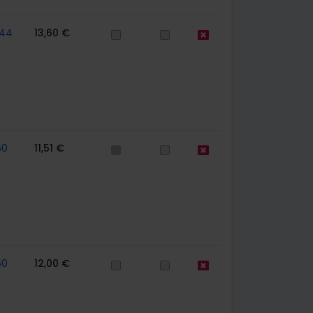
44
13,60 €
60
11,51 €
60
12,00 €