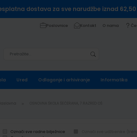
esplatna dostava za sve narudžbe iznad 62,50
Poslovnice
Kontakt
O nama
Če
Pretražite
Pretražite
ola
Ured
Odlaganje i arhiviranje
Informatika
Naslovna
OSNOVNA ŠKOLA ŠEĆERANA, 7.RAZRED OŠ
Označi sve radne bilježnice
Označi sve udžbenike (tren