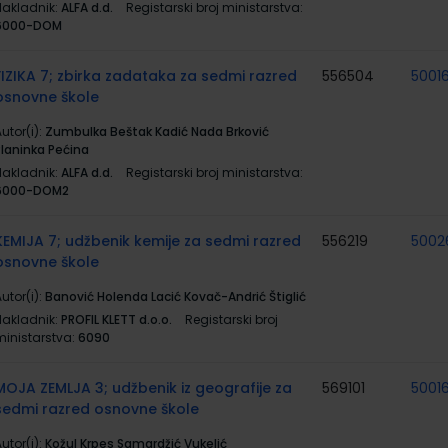
Nakladnik:
ALFA d.d.
Registarski broj ministarstva:
6000-DOM
FIZIKA 7; zbirka zadataka za sedmi razred
556504
5001
osnovne škole
utor(i):
Zumbulka Beštak Kadić Nada Brković
Planinka Pećina
Nakladnik:
ALFA d.d.
Registarski broj ministarstva:
6000-DOM2
KEMIJA 7; udžbenik kemije za sedmi razred
556219
5002
osnovne škole
utor(i):
Banović Holenda Lacić Kovač-Andrić Štiglić
Nakladnik:
PROFIL KLETT d.o.o.
Registarski broj
ministarstva:
6090
MOJA ZEMLJA 3; udžbenik iz geografije za
569101
5001
sedmi razred osnovne škole
utor(i):
Kožul Krpes Samardžić Vukelić