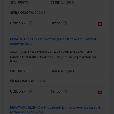
SKU:
CIJENA:
556113
11,50 €
ŠIFRA OMOTA:
500178
Udžbenik
Omot
HRVATSKA ČITANKA 6; hrvatski jezik, čitanka za 6. razred
osnovne škole
Autor(i):
Jukić Kovač Kraševac Težak Tunuković Valec-Rebić
Nakladnik:
NAKLADA LJEVAK d.o.o.
Registarski broj ministarstva:
6742
SKU:
CIJENA:
567230
15,65 €
ŠIFRA OMOTA:
500161
Udžbenik
Omot
HRVATSKA KRIJESNICA 6; udžbenik iz hrvatskoga jezika za 6.
razred osnovne škole