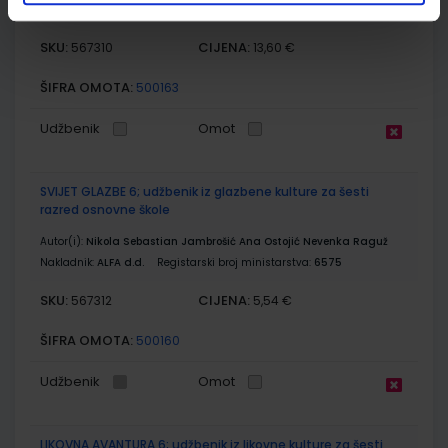
7040-DOM
SKU:
CIJENA:
567310
13,60 €
ŠIFRA OMOTA:
500163
Udžbenik
Omot
SVIJET GLAZBE 6; udžbenik iz glazbene kulture za šesti
razred osnovne škole
Autor(i):
Nikola Sebastian Jambrošić Ana Ostojić Nevenka Raguž
Nakladnik:
ALFA d.d.
Registarski broj ministarstva:
6575
SKU:
CIJENA:
567312
5,54 €
ŠIFRA OMOTA:
500160
Udžbenik
Omot
LIKOVNA AVANTURA 6; udžbenik iz likovne kulture za šesti