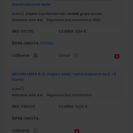
razred osnovne škole
Autor(i):
Stipetić Čus Petrinec Fulir Jerabek grupa autora
Nakladnik:
ALFA d.d.
Registarski broj ministarstva:
6521
SKU:
CIJENA:
567315
5,54 €
ŠIFRA OMOTA:
500160
Udžbenik
Omot
LIKOVNA MAPA 5-6; mapa s kolaž i raster papirima za 5. i 6.
razred
Autor(i):
Nakladnik:
ALFA d.d.
Registarski broj ministarstva:
SKU:
CIJENA:
596000
14,00 €
ŠIFRA OMOTA:
Udžbenik