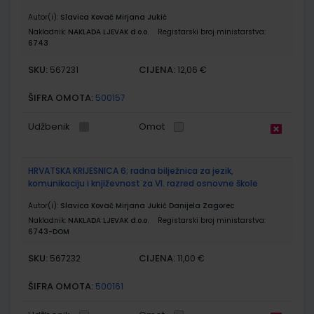
Autor(i):
Slavica Kovač Mirjana Jukić
Nakladnik:
NAKLADA LJEVAK d.o.o.
Registarski broj ministarstva:
6743
SKU:
CIJENA:
567231
12,06 €
ŠIFRA OMOTA:
500157
Udžbenik
Omot
HRVATSKA KRIJESNICA 6; radna bilježnica za jezik,
komunikaciju i književnost za VI. razred osnovne škole
Autor(i):
Slavica Kovač Mirjana Jukić Danijela Zagorec
Nakladnik:
NAKLADA LJEVAK d.o.o.
Registarski broj ministarstva:
6743-DOM
SKU:
CIJENA:
567232
11,00 €
ŠIFRA OMOTA:
500161