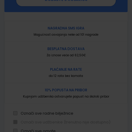
NAGRADNA SMS IGRA
Mogućnost osvajanja neke od 101 nagrade
BESPLATNA DOSTAVA
Za iznose veće od 62,50€
PLAĆANJE NA RATE
do 12 rata bez kamata
10% POPUSTA NA PRIBOR
Kupnjom udžbenika ostvarujete popust na školski pribor
Označi sve radne bilježnice
Označi sve udžbenike (trenutno nije dostupno)
Označi sve omote