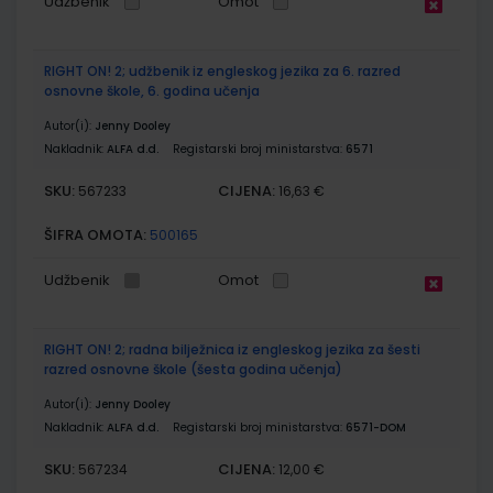
Udžbenik
Omot
RIGHT ON! 2; udžbenik iz engleskog jezika za 6. razred
osnovne škole, 6. godina učenja
Autor(i):
Jenny Dooley
Nakladnik:
ALFA d.d.
Registarski broj ministarstva:
6571
SKU:
CIJENA:
567233
16,63 €
ŠIFRA OMOTA:
500165
Udžbenik
Omot
RIGHT ON! 2; radna bilježnica iz engleskog jezika za šesti
razred osnovne škole (šesta godina učenja)
Autor(i):
Jenny Dooley
Nakladnik:
ALFA d.d.
Registarski broj ministarstva:
6571-DOM
SKU:
CIJENA:
567234
12,00 €