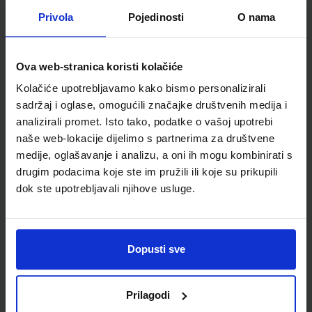
ŠIFRA OMOTA:
500160
Privola
Pojedinosti
O nama
Udžbenik
Omot
Ova web-stranica koristi kolačiće
KLIO 6; udžbenik povijesti s dodatnim digitalnim sadržajima
Kolačiće upotrebljavamo kako bismo personalizirali
u šestom razredu osnovne škole
sadržaj i oglase, omogućili značajke društvenih medija i
Autor(i):
Željko Brdal Margita Madunić Kaniški Toni Rajković
analizirali promet. Isto tako, podatke o vašoj upotrebi
Nakladnik:
ŠKOLSKA KNJIGA d.d.
Registarski broj ministarstva:
7040
naše web-lokacije dijelimo s partnerima za društvene
medije, oglašavanje i analizu, a oni ih mogu kombinirati s
SKU:
CIJENA:
567309
11,08 €
drugim podacima koje ste im pružili ili koje su prikupili
ŠIFRA OMOTA:
500163
dok ste upotrebljavali njihove usluge.
Udžbenik
Omot
Dopusti sve
KLIO 6; radna bilježnica za povijest u šestom razredu
osnovne škole
Autor(i):
Željko Brdal Margita Madunić Kaniški Toni Rajković
Prilagodi
Nakladnik:
ŠKOLSKA KNJIGA d.d.
Registarski broj ministarstva: