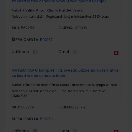
za šesti razred osnovne škole (treća godina učenja)
Autor(i):
Velički Filipan-Žignić Matolek Veselić
Nakladnik:
ALFA d.d.
Registarski broj ministarstva:
6513-DOM
SKU:
CIJENA:
567253
12,00 €
ŠIFRA OMOTA:
500167
Udžbenik
Omot
MATEMATIKA 6; komplet 1. i 2. svezak, udžbenik matematike
za šesti razred osnovne škole
Autor(i):
Šikić Draženović Žitko Golac Jakopović Goleš grupa autora
Nakladnik:
PROFIL KLETT d.o.o.
Registarski broj ministarstva:
7136;7137
SKU:
CIJENA:
567278
22,17 €
ŠIFRA OMOTA:
500178
Udžbenik
Omot