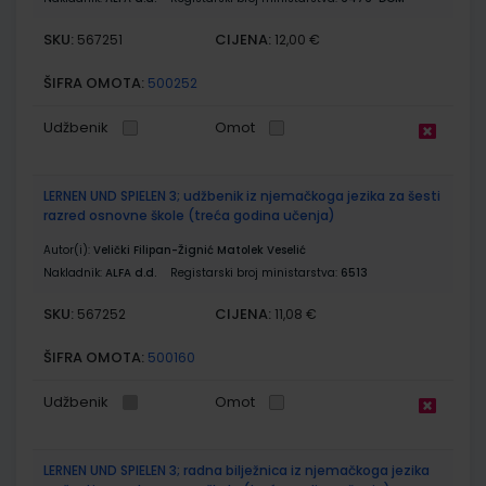
SKU:
CIJENA:
567251
12,00 €
ŠIFRA OMOTA:
500252
Udžbenik
Omot
LERNEN UND SPIELEN 3; udžbenik iz njemačkoga jezika za šesti
razred osnovne škole (treća godina učenja)
Autor(i):
Velički Filipan-Žignić Matolek Veselić
Nakladnik:
ALFA d.d.
Registarski broj ministarstva:
6513
SKU:
CIJENA:
567252
11,08 €
ŠIFRA OMOTA:
500160
Udžbenik
Omot
LERNEN UND SPIELEN 3; radna bilježnica iz njemačkoga jezika