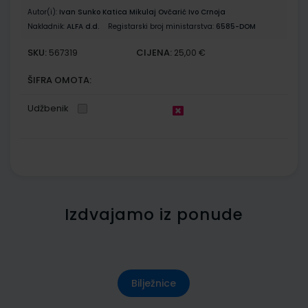
Autor(i):
Ivan Sunko Katica Mikulaj Ovčarić Ivo Crnoja
Nakladnik:
ALFA d.d.
Registarski broj ministarstva:
6585-DOM
SKU:
CIJENA:
567319
25,00 €
ŠIFRA OMOTA:
Udžbenik
Izdvajamo iz ponude
Bilježnice