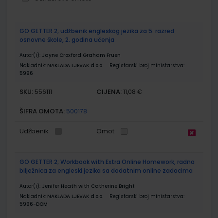
Grupirani
GO GETTER 2; udžbenik engleskog jezika za 5. razred
proizvodi
osnovne škole, 2. godina učenja
Autor(i):
Jayne Croxford Graham Fruen
Nakladnik:
NAKLADA LJEVAK d.o.o.
Registarski broj ministarstva:
5996
SKU:
CIJENA:
556111
11,08 €
ŠIFRA OMOTA:
500178
Udžbenik
Omot
GO GETTER 2; Workbook with Extra Online Homework, radna
bilježnica za engleski jezika sa dodatnim online zadacima
Autor(i):
Jenifer Heath with Catherine Bright
Nakladnik:
NAKLADA LJEVAK d.o.o.
Registarski broj ministarstva:
5996-DOM