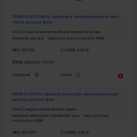
TEHNIČKA KULTURA 6; udžbenik iz tehničke kulture za šesti
razred osnovne škole
Autor(i):
Ivan Sunko Katica Mikulaj Ovčarić Ivo Crnoja
Nakladnik:
ALFA d.d.
Registarski broj ministarstva:
6585
SKU:
CIJENA:
567318
5,54 €
ŠIFRA OMOTA:
500160
Udžbenik
Omot
BIRAM SLOBODU; udžbenik za katolički vjeronauk šestoga
razreda osnovne škole
Autor(i):
Mirjana Novak Barbara Sipina
Nakladnik:
KRŠĆANSKA SADAŠNJOST d.o.o.
Registarski broj
ministarstva:
6698
SKU:
CIJENA:
567324
11,08 €