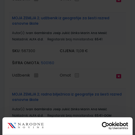
MOJA ZEMLJA 2; udžbenik iz geografije za šesti razred
osnovne škole
Autor(i):
Ivan Gambiroža Josip Jukić Dinko Marin Ana Mesić
Nakladnik:
ALFA d.d.
Registarski broj ministarstva:
6541
SKU:
CIJENA:
567300
11,08 €
ŠIFRA OMOTA:
500160
Udžbenik
Omot
MOJA ZEMLJA 2; radna bilježnica iz geografije za šesti razred
osnovne škole
Autor(i):
Ivan Gambiroža Josip Jukić Dinko Marin Ana Mesić
Nakladnik:
ALFA d.d.
Registarski broj ministarstva:
6541-DOM
SKU:
CIJENA:
567301
12,00 €