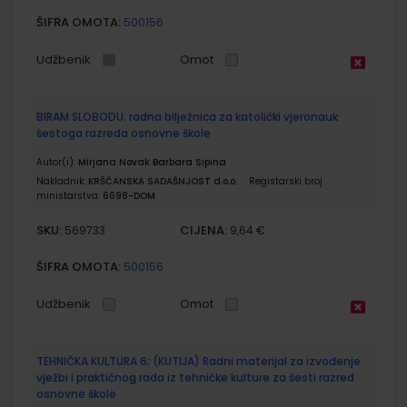
ŠIFRA OMOTA:
500156
Udžbenik
Omot
BIRAM SLOBODU; radna bilježnica za katolički vjeronauk
šestoga razreda osnovne škole
Autor(i):
Mirjana Novak Barbara Sipina
Nakladnik:
KRŠĆANSKA SADAŠNJOST d.o.o.
Registarski broj
ministarstva:
6698-DOM
SKU:
CIJENA:
569733
9,64 €
ŠIFRA OMOTA:
500156
Udžbenik
Omot
TEHNIČKA KULTURA 6; (KUTIJA) Radni materijal za izvođenje
vježbi i praktičnog rada iz tehničke kulture za šesti razred
osnovne škole