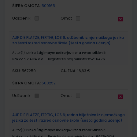
ŠIFRA OMOTA:
500165
Udžbenik
Omot
AUF DIE PLATZE, FERTIG, LOS 6; udžbenik iz njemačkoga jezika
za šesti razred osnovne škole (šesta godina učenja)
Autor(i):
Dinka Štiglmayer Bočkarjov Irena Pehar Miklenić
Nakladnik:
ALFA d.d.
Registarski broj ministarstva:
6476
SKU:
CIJENA:
567250
16,63 €
ŠIFRA OMOTA:
500252
Udžbenik
Omot
AUF DIE PLATZE, FERTIG, LOS 6; radna bilježnica iz njemačkoga
jezika za šesti razred osnovne škole (šesta godina učenja)
Autor(i):
Dinka Štiglmayer Bočkarjov Irena Pehar Miklenić
Nakladnik:
ALFA d.d.
Registarski broj ministarstva:
6476-DOM