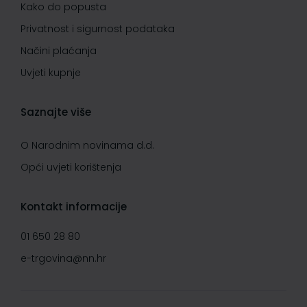
Kako do popusta
Privatnost i sigurnost podataka
Načini plaćanja
Uvjeti kupnje
Saznajte više
O Narodnim novinama d.d.
Opći uvjeti korištenja
Kontakt informacije
01 650 28 80
e-trgovina@nn.hr