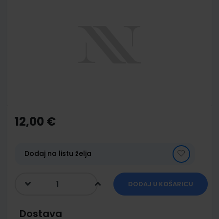
to
the
end
of
the
images
gallery
Skip
to
the
12,00 €
beginning
of
the
images
Dodaj na listu želja
gallery
DODAJ U KOŠARICU
Dostava