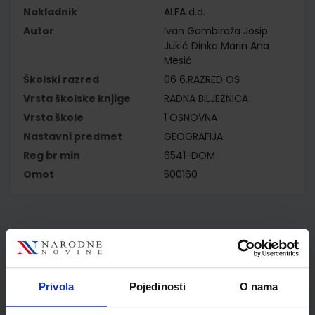
Nakladnik
ALFA d.d.
Autor
Ivan Gambiroža Josip
Jukić Dinko Marin Ana
Mesić
Školski razred
06 6.RAZRED OŠ
Vrsta školske knjige
RADNA BILJEŽNICA
Vrsta škole
1 OSNOVNA
Nastavni predmet
GEOGRAFIJA
Reg br min
6541-DOM
Omot
500160
Kupci najčešće biraju..
Privola
Pojedinosti
O nama