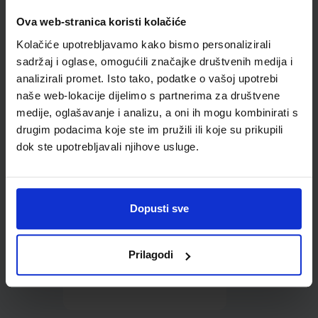
Ova web-stranica koristi kolačiće
Omot PVC za školske
udžbenike; dimenzije
Kolačiće upotrebljavamo kako bismo personalizirali
431x272; tip 160
sadržaj i oglase, omogućili značajke društvenih medija i
analizirali promet. Isto tako, podatke o vašoj upotrebi
naše web-lokacije dijelimo s partnerima za društvene
medije, oglašavanje i analizu, a oni ih mogu kombinirati s
drugim podacima koje ste im pružili ili koje su prikupili
dok ste upotrebljavali njihove usluge.
0,85 €
Dopusti sve
Prilagodi