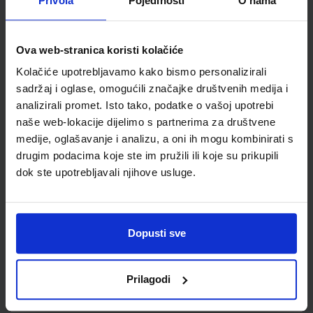
Privola
Pojedinosti
O nama
VREMEPLOV 8; udžbenik povijesti za osmi razred osnovne
škole
Ova web-stranica koristi kolačiće
Autor(i):
Tomislav Bogdanović Miljenko Hajdarović Domagoj Švigir
Kolačiće upotrebljavamo kako bismo personalizirali
Nakladnik:
PROFIL KLETT d.o.o.
Registarski broj ministarstva:
7511
sadržaj i oglase, omogućili značajke društvenih medija i
SKU:
CIJENA:
569179
13,24 €
analizirali promet. Isto tako, podatke o vašoj upotrebi
naše web-lokacije dijelimo s partnerima za društvene
ŠIFRA OMOTA:
500297
medije, oglašavanje i analizu, a oni ih mogu kombinirati s
drugim podacima koje ste im pružili ili koje su prikupili
Udžbenik
Omot
dok ste upotrebljavali njihove usluge.
VREMEPLOV 8; radna bilježnica iz povijesti za osmi razred
osnovne škole
Dopusti sve
Autor(i):
Tomislav Bogdanović Miljenko Hajdarović Domagoj Švigir
Nakladnik:
PROFIL KLETT d.o.o.
Registarski broj ministarstva:
7511-
DOM
Prilagodi
SKU:
CIJENA:
569180
11,00 €