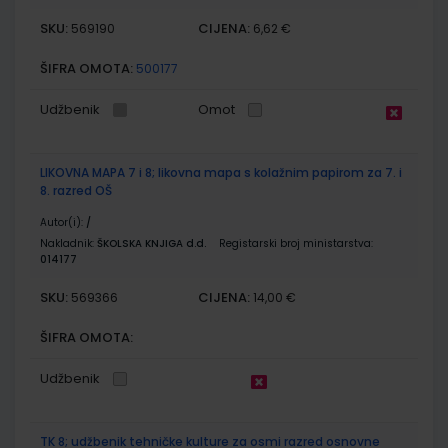
SKU:
CIJENA:
569190
6,62 €
ŠIFRA OMOTA:
500177
Udžbenik
Omot
LIKOVNA MAPA 7 i 8; likovna mapa s kolažnim papirom za 7. i
8. razred OŠ
Autor(i):
/
Nakladnik:
ŠKOLSKA KNJIGA d.d.
Registarski broj ministarstva:
014177
SKU:
CIJENA:
569366
14,00 €
ŠIFRA OMOTA:
Udžbenik
TK 8; udžbenik tehničke kulture za osmi razred osnovne