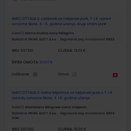
Grupirani
AMICI D'ITALIA 2; udžbenik za talijanski jezik, 7. i 8. razred
proizvodi
osnovne škole, 4. i 5. godina učenja, drugi strani jezik
Autor(i):
Elettra Ercolino Anna Pellegrino
Nakladnik:
PROFIL KLETT d.o.o.
Registarski broj ministarstva:
6803
SKU:
CIJENA:
567391
13,03 €
ŠIFRA OMOTA:
500178
Udžbenik
Omot
AMICI D'ITALIA 2; radna bilježnica za talijanski jezik u 7. i 8.
razredu osnovne škole, 4. i 5. godina učenja
Autor(i):
Maddalena Bolognese Ivana Viappiani
Nakladnik:
PROFIL KLETT d.o.o.
Registarski broj ministarstva:
6803-
DOM
SKU:
CIJENA:
567392
15,00 €