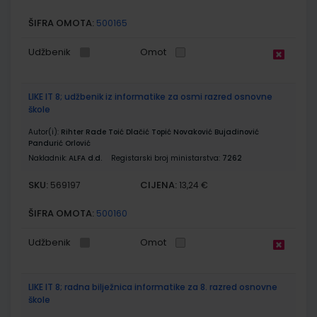
ŠIFRA OMOTA:
500165
Udžbenik
Omot
LIKE IT 8; udžbenik iz informatike za osmi razred osnovne
škole
Autor(i):
Rihter Rade Toić Dlačić Topić Novaković Bujadinović
Pandurić Orlović
Nakladnik:
ALFA d.d.
Registarski broj ministarstva:
7262
SKU:
CIJENA:
569197
13,24 €
ŠIFRA OMOTA:
500160
Udžbenik
Omot
LIKE IT 8; radna bilježnica informatike za 8. razred osnovne
škole