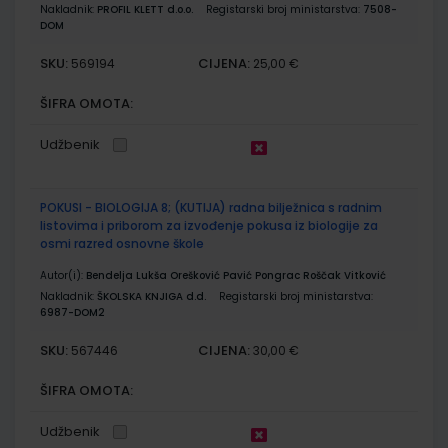
Nakladnik:
PROFIL KLETT d.o.o.
Registarski broj ministarstva:
7508-
DOM
SKU:
CIJENA:
569194
25,00 €
ŠIFRA OMOTA:
Udžbenik
POKUSI - BIOLOGIJA 8; (KUTIJA) radna bilježnica s radnim
listovima i priborom za izvođenje pokusa iz biologije za
osmi razred osnovne škole
Autor(i):
Bendelja Lukša Orešković Pavić Pongrac Roščak Vitković
Nakladnik:
ŠKOLSKA KNJIGA d.d.
Registarski broj ministarstva:
6987-DOM2
SKU:
CIJENA:
567446
30,00 €
ŠIFRA OMOTA:
Udžbenik