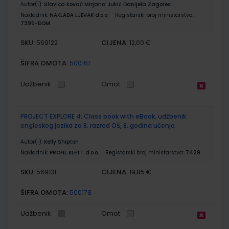
Autor(i):
Slavica Kovač Mirjana Jukić Danijela Zagorec
Nakladnik:
NAKLADA LJEVAK d.o.o.
Registarski broj ministarstva:
7395-DOM
SKU:
CIJENA:
569122
12,00 €
ŠIFRA OMOTA:
500161
Udžbenik
Omot
PROJECT EXPLORE 4; Class book with eBook, udžbenik
engleskog jezika za 8. razred OŠ, 8. godina učenja
Autor(i):
Kelly Shipton
Nakladnik:
PROFIL KLETT d.o.o.
Registarski broj ministarstva:
7429
SKU:
CIJENA:
569131
19,85 €
ŠIFRA OMOTA:
500178
Udžbenik
Omot