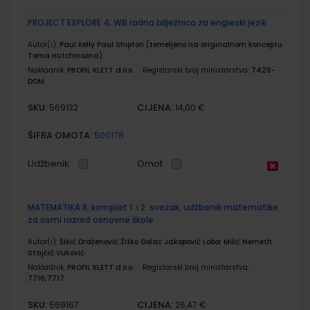
PROJECT EXPLORE 4; WB radna bilježnica za engleski jezik
Autor(i):
Paul Kelly Paul Shipton (temeljeno na originalnom konceptu
Toma Hutchinsona)
Nakladnik:
PROFIL KLETT d.o.o.
Registarski broj ministarstva:
7429-
DOM
SKU:
CIJENA:
569132
14,00 €
ŠIFRA OMOTA:
500178
Udžbenik
Omot
MATEMATIKA 8; komplet 1. i 2. svezak, udžbenik matematike
za osmi razred osnovne škole
Autor(i):
Šikić Draženović Žitko Golac Jakopović Lobor Milić Nemeth
Stajčić Vuković
Nakladnik:
PROFIL KLETT d.o.o.
Registarski broj ministarstva:
7716;7717
SKU:
CIJENA:
569167
26,47 €