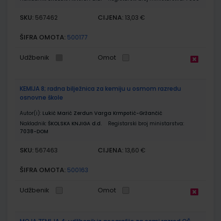
SKU:
CIJENA:
567462
13,03 €
ŠIFRA OMOTA:
500177
Udžbenik
Omot
KEMIJA 8; radna bilježnica za kemiju u osmom razredu
osnovne škole
Autor(i):
Lukić Marić Zerdun Varga Krmpotić-Gržančić
Nakladnik:
ŠKOLSKA KNJIGA d.d.
Registarski broj ministarstva:
7038-DOM
SKU:
CIJENA:
567463
13,60 €
ŠIFRA OMOTA:
500163
Udžbenik
Omot