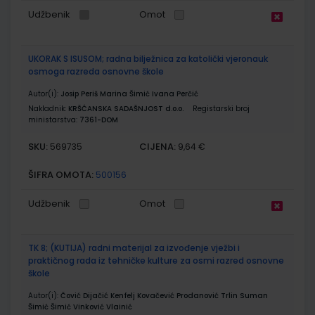
Udžbenik
Omot
UKORAK S ISUSOM; radna bilježnica za katolički vjeronauk
osmoga razreda osnovne škole
Autor(i):
Josip Periš Marina Šimić Ivana Perčić
Nakladnik:
KRŠĆANSKA SADAŠNJOST d.o.o.
Registarski broj
ministarstva:
7361-DOM
SKU:
CIJENA:
569735
9,64 €
ŠIFRA OMOTA:
500156
Udžbenik
Omot
TK 8; (KUTIJA) radni materijal za izvođenje vježbi i
praktičnog rada iz tehničke kulture za osmi razred osnovne
škole
Autor(i):
Čović Dijačić Kenfelj Kovačević Prodanović Trlin Suman
Šimić Šimić Vinković Vlainić