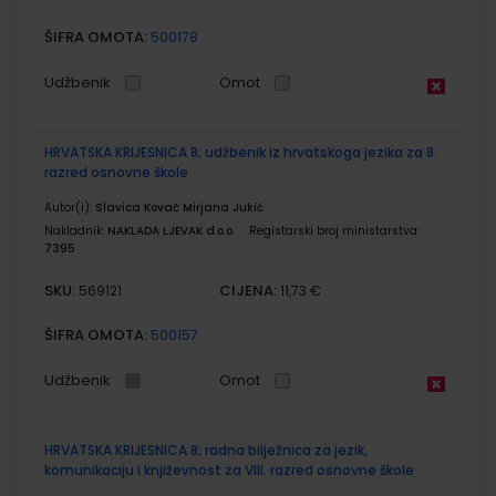
ŠIFRA OMOTA:
500178
Udžbenik
Omot
HRVATSKA KRIJESNICA 8; udžbenik iz hrvatskoga jezika za 8.
razred osnovne škole
Autor(i):
Slavica Kovač Mirjana Jukić
Nakladnik:
NAKLADA LJEVAK d.o.o.
Registarski broj ministarstva:
7395
SKU:
CIJENA:
569121
11,73 €
ŠIFRA OMOTA:
500157
Udžbenik
Omot
HRVATSKA KRIJESNICA 8; radna bilježnica za jezik,
komunikaciju i književnost za VIII. razred osnovne škole