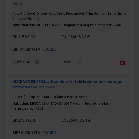
škole
Autor(i):
Čović Dijačić Kovačević Prodanović Trlin Suman Šimić Šimić
Vinković Vlajinić
Nakladnik:
PROFIL KLETT d.o.o.
Registarski broj ministarstva:
7508
SKU:
CIJENA:
569193
6,62 €
ŠIFRA OMOTA:
500285
Udžbenik
Omot
UKORAK S ISUSOM; udžbenik za katolički vjeronauk osmoga
razreda osnovne škole
Autor(i):
Josip Periš Marina Šimić Ivana Perčić
Nakladnik:
KRŠĆANSKA SADAŠNJOST d.o.o.
Registarski broj
ministarstva:
7361
SKU:
CIJENA:
569206
13,24 €
ŠIFRA OMOTA:
500156