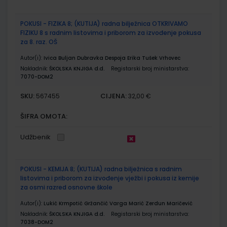
POKUSI - FIZIKA 8; (KUTIJA) radna bilježnica OTKRIVAMO
FIZIKU 8 s radnim listovima i priborom za izvođenje pokusa
za 8. raz. OŠ
Autor(i):
Ivica Buljan Dubravka Despoja Erika Tušek Vrhovec
Nakladnik:
ŠKOLSKA KNJIGA d.d.
Registarski broj ministarstva:
7070-DOM2
SKU:
CIJENA:
567455
32,00 €
ŠIFRA OMOTA:
Udžbenik
POKUSI - KEMIJA 8; (KUTIJA) radna bilježnica s radnim
listovima i priborom za izvođenje vježbi i pokusa iz kemije
za osmi razred osnovne škole
Autor(i):
Lukić Krmpotić Gržančić Varga Marić Zerdun Maričević
Nakladnik:
ŠKOLSKA KNJIGA d.d.
Registarski broj ministarstva:
7038-DOM2