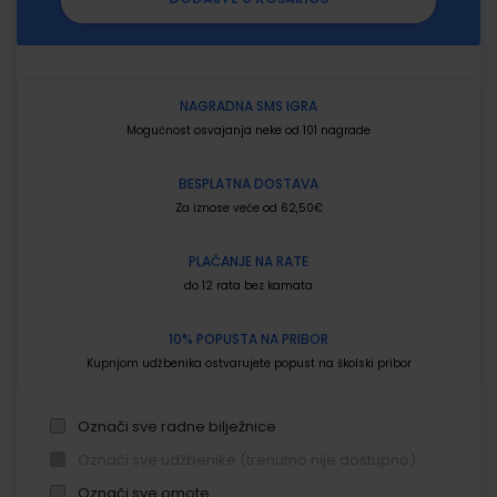
NAGRADNA SMS IGRA
Mogućnost osvajanja neke od 101 nagrade
BESPLATNA DOSTAVA
Za iznose veće od 62,50€
PLAĆANJE NA RATE
do 12 rata bez kamata
10% POPUSTA NA PRIBOR
Kupnjom udžbenika ostvarujete popust na školski pribor
Označi sve radne bilježnice
Označi sve udžbenike (trenutno nije dostupno)
Označi sve omote