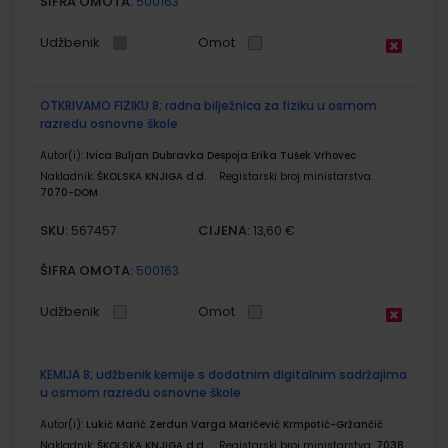
ŠIFRA OMOTA:
500163
Udžbenik
Omot
OTKRIVAMO FIZIKU 8; radna bilježnica za fiziku u osmom
razredu osnovne škole
Autor(i):
Ivica Buljan Dubravka Despoja Erika Tušek Vrhovec
Nakladnik:
ŠKOLSKA KNJIGA d.d.
Registarski broj ministarstva:
7070-DOM
SKU:
CIJENA:
567457
13,60 €
ŠIFRA OMOTA:
500163
Udžbenik
Omot
KEMIJA 8; udžbenik kemije s dodatnim digitalnim sadržajima
u osmom razredu osnovne škole
Autor(i):
Lukić Marić Zerdun Varga Maričević Krmpotić-Gržančić
Nakladnik:
ŠKOLSKA KNJIGA d.d.
Registarski broj ministarstva:
7038