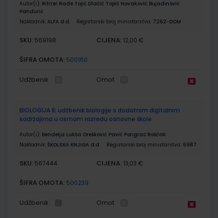
Autor(i):
Rihter Rade Tojić Dlačić Topić Novaković Bujadinović
Pandurić
Nakladnik:
ALFA d.d.
Registarski broj ministarstva:
7262-DOM
SKU:
CIJENA:
569198
12,00 €
ŠIFRA OMOTA:
500160
Udžbenik
Omot
BIOLOGIJA 8; udžbenik biologije s dodatnim digitalnim
sadržajima u osmom razredu osnovne škole
Autor(i):
Bendelja Lukša Orešković Pavić Pongrac Roščak
Nakladnik:
ŠKOLSKA KNJIGA d.d.
Registarski broj ministarstva:
6987
SKU:
CIJENA:
567444
13,03 €
ŠIFRA OMOTA:
500239
Udžbenik
Omot