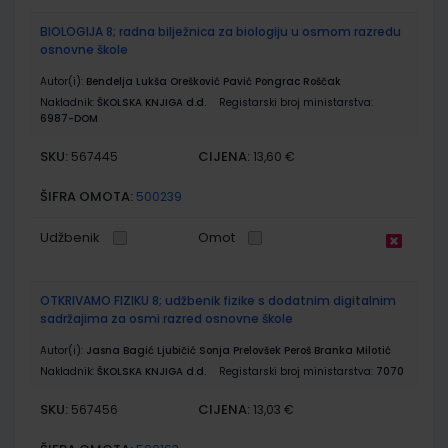
BIOLOGIJA 8; radna bilježnica za biologiju u osmom razredu
osnovne škole
Autor(i):
Bendelja Lukša Orešković Pavić Pongrac Roščak
Nakladnik:
ŠKOLSKA KNJIGA d.d.
Registarski broj ministarstva:
6987-DOM
SKU:
CIJENA:
567445
13,60 €
ŠIFRA OMOTA:
500239
Udžbenik
Omot
OTKRIVAMO FIZIKU 8; udžbenik fizike s dodatnim digitalnim
sadržajima za osmi razred osnovne škole
Autor(i):
Jasna Bagić Ljubičić Sonja Prelovšek Peroš Branka Milotić
Nakladnik:
ŠKOLSKA KNJIGA d.d.
Registarski broj ministarstva:
7070
SKU:
CIJENA:
567456
13,03 €