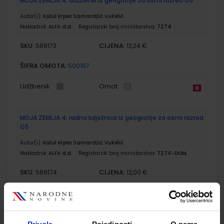
MOJA ZEMLJA 4; udžbenik iz geografije za osmi razred OŠ
Autor(i):
Kožul Krpes Samardžić Vukelić
Nakladnik:
ALFA d.d.
Registarski broj ministarstva:
7274
SKU:
CIJENA:
569173
13,24 €
ŠIFRA OMOTA:
500167
Udžbenik
Omot
MOJA ZEMLJA 4; radna bilježnica iz geografije za osmi razred
OŠ
Autor(i):
Kožul Krpes Samardžić Vukelić
Nakladnik:
ALFA d.d.
Registarski broj ministarstva:
7274-DOM
SKU:
CIJENA:
569174
12,00 €
ŠIFRA OMOTA:
500167
Udžbenik
Omot