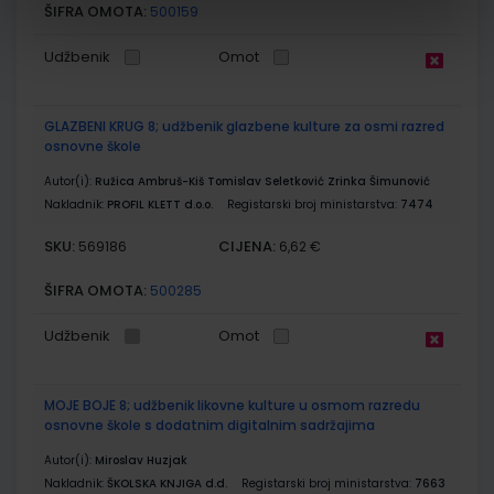
ŠIFRA OMOTA:
500159
Udžbenik
Omot
GLAZBENI KRUG 8; udžbenik glazbene kulture za osmi razred
osnovne škole
Autor(i):
Ružica Ambruš-Kiš Tomislav Seletković Zrinka Šimunović
Nakladnik:
PROFIL KLETT d.o.o.
Registarski broj ministarstva:
7474
SKU:
CIJENA:
569186
6,62 €
ŠIFRA OMOTA:
500285
Udžbenik
Omot
MOJE BOJE 8; udžbenik likovne kulture u osmom razredu
osnovne škole s dodatnim digitalnim sadržajima
Autor(i):
Miroslav Huzjak
Nakladnik:
ŠKOLSKA KNJIGA d.d.
Registarski broj ministarstva:
7663