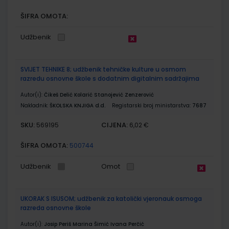
ŠIFRA OMOTA:
Udžbenik
SVIJET TEHNIKE 8; udžbenik tehničke kulture u osmom
razredu osnovne škole s dodatnim digitalnim sadržajima
Autor(i):
Čikeš Delić Kolarić Stanojević Zenzerović
Nakladnik:
ŠKOLSKA KNJIGA d.d.
Registarski broj ministarstva:
7687
SKU:
CIJENA:
569195
6,02 €
ŠIFRA OMOTA:
500744
Udžbenik
Omot
UKORAK S ISUSOM; udžbenik za katolički vjeronauk osmoga
razreda osnovne škole
Autor(i):
Josip Periš Marina Šimić Ivana Perčić