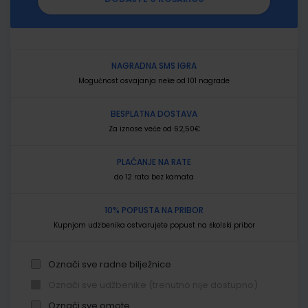
NAGRADNA SMS IGRA
Mogućnost osvajanja neke od 101 nagrade
BESPLATNA DOSTAVA
Za iznose veće od 62,50€
PLAĆANJE NA RATE
do 12 rata bez kamata
10% POPUSTA NA PRIBOR
Kupnjom udžbenika ostvarujete popust na školski pribor
Označi sve radne bilježnice
Označi sve udžbenike (trenutno nije dostupno)
Označi sve omote