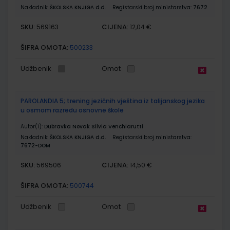
Nakladnik:
ŠKOLSKA KNJIGA d.d.
Registarski broj ministarstva:
7672
SKU:
CIJENA:
569163
12,04 €
ŠIFRA OMOTA:
500233
Udžbenik
Omot
PAROLANDIA 5; trening jezičnih vještina iz talijanskog jezika
u osmom razredu osnovne škole
Autor(i):
Dubravka Novak Silvia Venchiarutti
Nakladnik:
ŠKOLSKA KNJIGA d.d.
Registarski broj ministarstva:
7672-DOM
SKU:
CIJENA:
569506
14,50 €
ŠIFRA OMOTA:
500744
Udžbenik
Omot