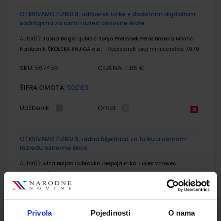
OTKRIVAMO FIZIKU 8; udžbenik fizike s dodatnim digitalnim
sadržajima za osmi razred osnovne škole
Autor(i):
Jasna Bagić Ljubičić Sonja Prelovšek Peroš Branka Milotić
Nakladnik:
ŠKOLSKA KNJIGA d.d.
Registarski broj ministarstva:
7070
SKU:
CIJENA:
567456
11,85 €
ŠIFRA OMOTA:
500163
Udžbenik
Omot
OTKRIVAMO FIZIKU 8; radna bilježnica za fiziku u osmom
razredu osnovne škole
Autor(i):
Ivica Buljan Dubravka Despoja Erika Tušek Vrhovec
Nakladnik:
ŠKOLSKA KNJIGA d.d.
Registarski broj ministarstva:
7070-DOM
SKU:
CIJENA:
567457
13,60 €
Privola
Pojedinosti
O nama
ŠIFRA OMOTA:
500163