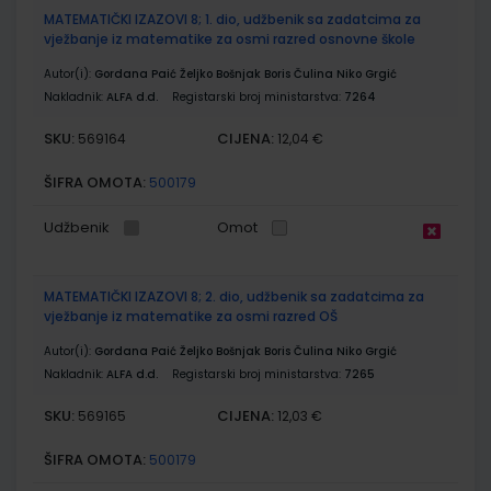
MATEMATIČKI IZAZOVI 8; 1. dio, udžbenik sa zadatcima za
vježbanje iz matematike za osmi razred osnovne škole
Autor(i):
Gordana Paić Željko Bošnjak Boris Čulina Niko Grgić
Nakladnik:
ALFA d.d.
Registarski broj ministarstva:
7264
SKU:
CIJENA:
569164
12,04 €
ŠIFRA OMOTA:
500179
Udžbenik
Omot
MATEMATIČKI IZAZOVI 8; 2. dio, udžbenik sa zadatcima za
vježbanje iz matematike za osmi razred OŠ
Autor(i):
Gordana Paić Željko Bošnjak Boris Čulina Niko Grgić
Nakladnik:
ALFA d.d.
Registarski broj ministarstva:
7265
SKU:
CIJENA:
569165
12,03 €
ŠIFRA OMOTA:
500179