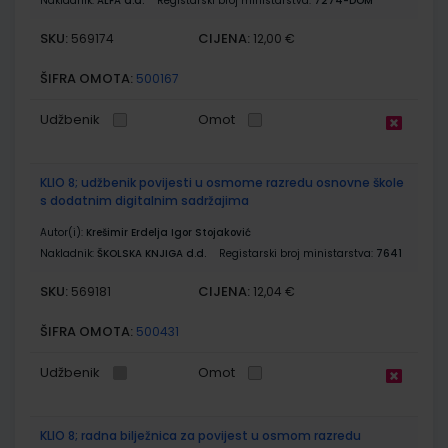
Nakladnik:
ALFA d.d.
Registarski broj ministarstva:
7274-DOM
SKU:
CIJENA:
569174
12,00 €
ŠIFRA OMOTA:
500167
Udžbenik
Omot
KLIO 8; udžbenik povijesti u osmome razredu osnovne škole
s dodatnim digitalnim sadržajima
Autor(i):
Krešimir Erdelja Igor Stojaković
Nakladnik:
ŠKOLSKA KNJIGA d.d.
Registarski broj ministarstva:
7641
SKU:
CIJENA:
569181
12,04 €
ŠIFRA OMOTA:
500431
Udžbenik
Omot
KLIO 8; radna bilježnica za povijest u osmom razredu