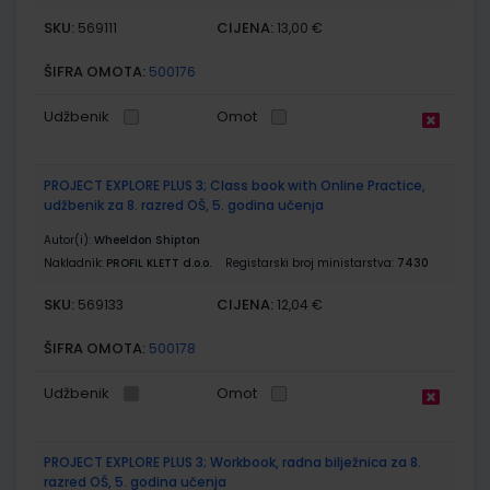
SKU:
CIJENA:
569111
13,00 €
ŠIFRA OMOTA:
500176
Udžbenik
Omot
PROJECT EXPLORE PLUS 3; Class book with Online Practice,
udžbenik za 8. razred OŠ, 5. godina učenja
Autor(i):
Wheeldon Shipton
Nakladnik:
PROFIL KLETT d.o.o.
Registarski broj ministarstva:
7430
SKU:
CIJENA:
569133
12,04 €
ŠIFRA OMOTA:
500178
Udžbenik
Omot
PROJECT EXPLORE PLUS 3; Workbook, radna bilježnica za 8.
razred OŠ, 5. godina učenja