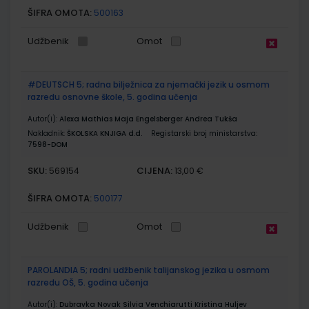
ŠIFRA OMOTA:
500163
Udžbenik
Omot
#DEUTSCH 5; radna bilježnica za njemački jezik u osmom
razredu osnovne škole, 5. godina učenja
Autor(i):
Alexa Mathias Maja Engelsberger Andrea Tukša
Nakladnik:
ŠKOLSKA KNJIGA d.d.
Registarski broj ministarstva:
7598-DOM
SKU:
CIJENA:
569154
13,00 €
ŠIFRA OMOTA:
500177
Udžbenik
Omot
PAROLANDIA 5; radni udžbenik talijanskog jezika u osmom
razredu OŠ, 5. godina učenja
Autor(i):
Dubravka Novak Silvia Venchiarutti Kristina Huljev