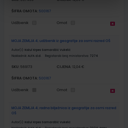
ŠIFRA OMOTA:
500167
Udžbenik
Omot
MOJA ZEMLJA 4; udžbenik iz geografije za osmi razred OŠ
Autor(i):
Kožul Krpes Samardžić Vukelić
Nakladnik:
ALFA d.d.
Registarski broj ministarstva:
7274
SKU:
CIJENA:
569173
12,04 €
ŠIFRA OMOTA:
500167
Udžbenik
Omot
MOJA ZEMLJA 4; radna bilježnica iz geografije za osmi razred
OŠ
Autor(i):
Kožul Krpes Samardžić Vukelić