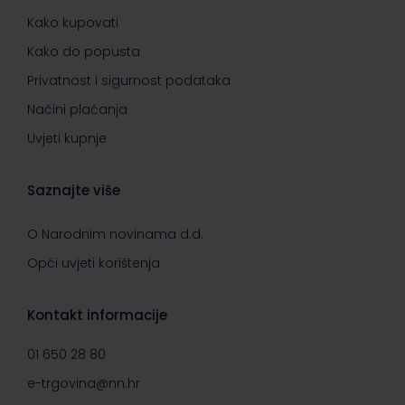
Kako kupovati
Kako do popusta
Privatnost i sigurnost podataka
Načini plaćanja
Uvjeti kupnje
Saznajte više
O Narodnim novinama d.d.
Opći uvjeti korištenja
Kontakt informacije
01 650 28 80
e-trgovina@nn.hr