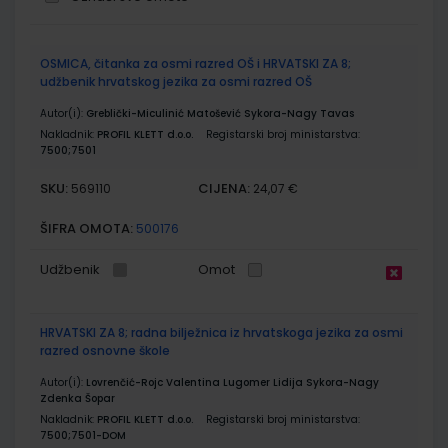
Grupirani
OSMICA, čitanka za osmi razred OŠ i HRVATSKI ZA 8;
proizvodi
udžbenik hrvatskog jezika za osmi razred OŠ
Autor(i):
Greblički-Miculinić Matošević Sykora-Nagy Tavas
Nakladnik:
PROFIL KLETT d.o.o.
Registarski broj ministarstva:
7500;7501
SKU:
CIJENA:
569110
24,07 €
ŠIFRA OMOTA:
500176
Udžbenik
Omot
HRVATSKI ZA 8; radna bilježnica iz hrvatskoga jezika za osmi
razred osnovne škole
Autor(i):
Lovrenčić-Rojc Valentina Lugomer Lidija Sykora-Nagy
Zdenka Šopar
Nakladnik:
PROFIL KLETT d.o.o.
Registarski broj ministarstva:
7500;7501-DOM