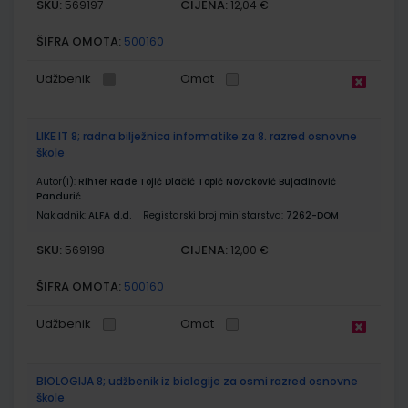
SKU:
CIJENA:
569197
12,04 €
ŠIFRA OMOTA:
500160
Udžbenik
Omot
LIKE IT 8; radna bilježnica informatike za 8. razred osnovne
škole
Autor(i):
Rihter Rade Tojić Dlačić Topić Novaković Bujadinović
Pandurić
Nakladnik:
ALFA d.d.
Registarski broj ministarstva:
7262-DOM
SKU:
CIJENA:
569198
12,00 €
ŠIFRA OMOTA:
500160
Udžbenik
Omot
BIOLOGIJA 8; udžbenik iz biologije za osmi razred osnovne
škole