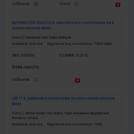
Udžbenik
Omot
MATEMATIČKI IZAZOVI 8; radni listovi iz matematike za 8.
razred osnovne škole
Autor(i):
Gordana Paić Željko Bošnjak
Nakladnik:
ALFA d.d.
Registarski broj ministarstva:
7264-DOM
SKU:
CIJENA:
569166
10,20 €
ŠIFRA OMOTA:
Udžbenik
LIKE IT 8; udžbenik iz informatike za osmi razred osnovne
škole
Autor(i):
Rihter Rade Toić Dlačić Topić Novaković Bujadinović
Pandurić Orlović
Nakladnik:
ALFA d.d.
Registarski broj ministarstva:
7262