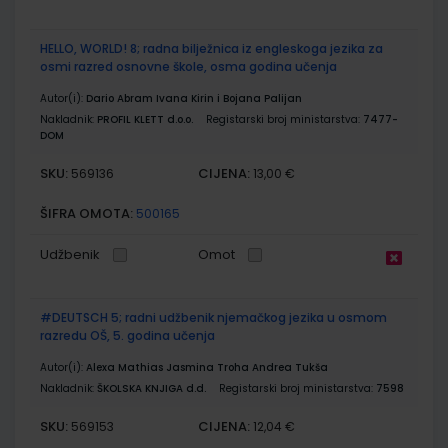
HELLO, WORLD! 8; radna bilježnica iz engleskoga jezika za
osmi razred osnovne škole, osma godina učenja
Autor(i):
Dario Abram Ivana Kirin i Bojana Palijan
Nakladnik:
PROFIL KLETT d.o.o.
Registarski broj ministarstva:
7477-
DOM
SKU:
CIJENA:
569136
13,00 €
ŠIFRA OMOTA:
500165
Udžbenik
Omot
#DEUTSCH 5; radni udžbenik njemačkog jezika u osmom
razredu OŠ, 5. godina učenja
Autor(i):
Alexa Mathias Jasmina Troha Andrea Tukša
Nakladnik:
ŠKOLSKA KNJIGA d.d.
Registarski broj ministarstva:
7598
SKU:
CIJENA:
569153
12,04 €