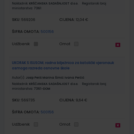
Nakladnik:
KRŠĆANSKA SADAŠNJOST d.o.o.
Registarski broj
ministarstva:
7361
SKU:
CIJENA:
569206
12,04 €
ŠIFRA OMOTA:
500156
Udžbenik
Omot
UKORAK S ISUSOM; radna bilježnica za katolički vjeronauk
osmoga razreda osnovne škole
Autor(i):
Josip Periš Marina Šimić Ivana Perčić
Nakladnik:
KRŠĆANSKA SADAŠNJOST d.o.o.
Registarski broj
ministarstva:
7361-DOM
SKU:
CIJENA:
569735
9,64 €
ŠIFRA OMOTA:
500156
Udžbenik
Omot