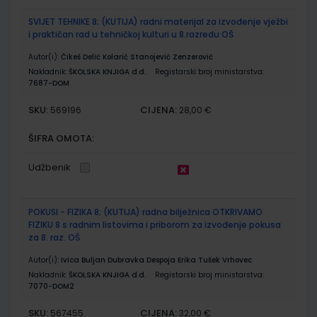
SVIJET TEHNIKE 8; (KUTIJA) radni materijal za izvođenje vježbi
i praktičan rad u tehničkoj kulturi u 8.razredu OŠ
Autor(i):
Čikeš Delić Kolarić Stanojević Zenzerović
Nakladnik:
ŠKOLSKA KNJIGA d.d.
Registarski broj ministarstva:
7687-DOM
SKU:
CIJENA:
569196
28,00 €
ŠIFRA OMOTA:
Udžbenik
POKUSI - FIZIKA 8; (KUTIJA) radna bilježnica OTKRIVAMO
FIZIKU 8 s radnim listovima i priborom za izvođenje pokusa
za 8. raz. OŠ
Autor(i):
Ivica Buljan Dubravka Despoja Erika Tušek Vrhovec
Nakladnik:
ŠKOLSKA KNJIGA d.d.
Registarski broj ministarstva:
7070-DOM2
SKU:
CIJENA:
567455
32,00 €