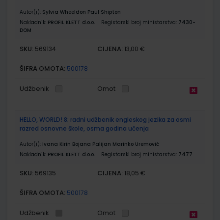
Autor(i):
Sylvia Wheeldon Paul Shipton
Nakladnik:
PROFIL KLETT d.o.o.
Registarski broj ministarstva:
7430-
DOM
SKU:
CIJENA:
569134
13,00 €
ŠIFRA OMOTA:
500178
Udžbenik
Omot
HELLO, WORLD! 8; radni udžbenik engleskog jezika za osmi
razred osnovne škole, osma godina učenja
Autor(i):
Ivana Kirin Bojana Palijan Marinko Uremović
Nakladnik:
PROFIL KLETT d.o.o.
Registarski broj ministarstva:
7477
SKU:
CIJENA:
569135
18,05 €
ŠIFRA OMOTA:
500178
Udžbenik
Omot