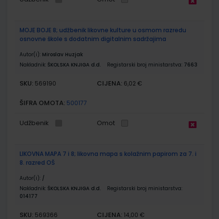
MOJE BOJE 8; udžbenik likovne kulture u osmom razredu
osnovne škole s dodatnim digitalnim sadržajima
Autor(i):
Miroslav Huzjak
Nakladnik:
ŠKOLSKA KNJIGA d.d.
Registarski broj ministarstva:
7663
SKU:
CIJENA:
569190
6,02 €
ŠIFRA OMOTA:
500177
Udžbenik
Omot
LIKOVNA MAPA 7 i 8; likovna mapa s kolažnim papirom za 7. i
8. razred OŠ
Autor(i):
/
Nakladnik:
ŠKOLSKA KNJIGA d.d.
Registarski broj ministarstva:
014177
SKU:
CIJENA:
569366
14,00 €