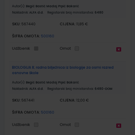
Autor(i):
Begić Bastić Madaj Prpić Bakarić
Nakladnik:
ALFA d.d.
Registarski broj ministarstva:
6480
SKU:
CIJENA:
567440
11,85 €
ŠIFRA OMOTA:
500160
Udžbenik
Omot
BIOLOGIJA 8; radna bilježnica iz biologije za osmi razred
osnovne škole
Autor(i):
Begić Bastić Madaj Prpić Bakarić
Nakladnik:
ALFA d.d.
Registarski broj ministarstva:
6480-DOM
SKU:
CIJENA:
567441
12,00 €
ŠIFRA OMOTA:
500160
Udžbenik
Omot