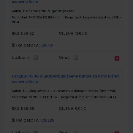
osnovne škole
Autor(i):
Krešimir Erdelja Igor Stojaković
Nakladnik:
ŠKOLSKA KNJIGA d.d.
Registarski broj ministarstva:
7641-
DOM
SKU:
CIJENA:
569182
13,60 €
ŠIFRA OMOTA:
500431
Udžbenik
Omot
GLAZBENI KRUG 8; udžbenik glazbene kulture za osmi razred
osnovne škole
Autor(i):
Ružica Ambruš-Kiš Tomislav Seletković Zrinka Šimunović
Nakladnik:
PROFIL KLETT d.o.o.
Registarski broj ministarstva:
7474
SKU:
CIJENA:
569186
6,02 €
ŠIFRA OMOTA:
500285
Udžbenik
Omot