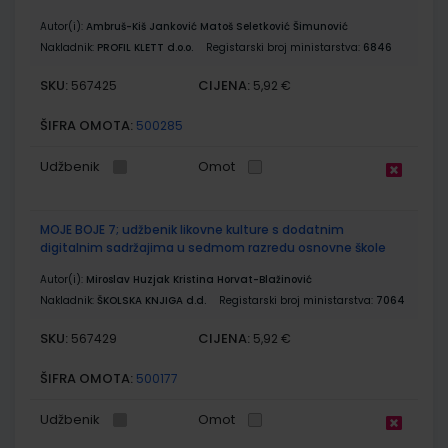
Autor(i):
Ambruš-Kiš Janković Matoš Seletković Šimunović
Nakladnik:
PROFIL KLETT d.o.o.
Registarski broj ministarstva:
6846
SKU:
CIJENA:
567425
5,92 €
ŠIFRA OMOTA:
500285
Udžbenik
Omot
MOJE BOJE 7; udžbenik likovne kulture s dodatnim
digitalnim sadržajima u sedmom razredu osnovne škole
Autor(i):
Miroslav Huzjak Kristina Horvat-Blažinović
Nakladnik:
ŠKOLSKA KNJIGA d.d.
Registarski broj ministarstva:
7064
SKU:
CIJENA:
567429
5,92 €
ŠIFRA OMOTA:
500177
Udžbenik
Omot