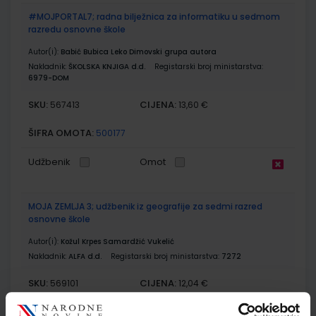
#MOJPORTAL7; radna bilježnica za informatiku u sedmom
razredu osnovne škole
Autor(i):
Babić Bubica Leko Dimovski grupa autora
Nakladnik:
ŠKOLSKA KNJIGA d.d.
Registarski broj ministarstva:
6979-DOM
SKU:
CIJENA:
567413
13,60 €
ŠIFRA OMOTA:
500177
Udžbenik
Omot
MOJA ZEMLJA 3; udžbenik iz geografije za sedmi razred
osnovne škole
Autor(i):
Kožul Krpes Samardžić Vukelić
Nakladnik:
ALFA d.d.
Registarski broj ministarstva:
7272
SKU:
CIJENA:
569101
12,04 €
ŠIFRA OMOTA:
500167