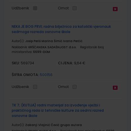
Udžbenik
Omot
NEKA JE BOG PRVI; radna bilježnica za katolički vjeronauk
sedmoga razreda osnovne škole
Autor(i):
Josip Periš Marina Šimić Ivana Perčić
Nakladnik:
KRŠĆANSKA SADAŠNJOST d.o.o.
Registarski broj
ministarstva:
6699-DOM
SKU:
CIJENA:
569734
9,64 €
ŠIFRA OMOTA:
500156
Udžbenik
Omot
TK 7; (KUTIJA) radni materijal za izvođenje vježbi i
praktičnog rada iz tehničke kulture za sedmi razred
osnovne škole
Autor(i):
Zakanji Vlajinić Čović grupa autora