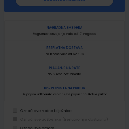
NAGRADNA SMS IGRA
Mogućnost osvajanja neke od 101 nagrade
BESPLATNA DOSTAVA
Za iznose veće od 62,50€
PLAĆANJE NA RATE
do 12 rata bez kamata
10% POPUSTA NA PRIBOR
Kupnjom udžbenika ostvarujete popust na školski pribor
Označi sve radne bilježnice
Označi sve udžbenike (trenutno nije dostupno)
Označi sve omote