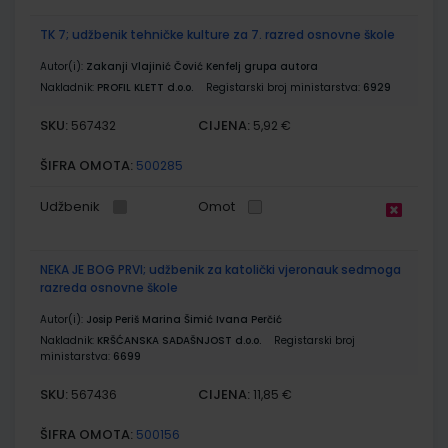
TK 7; udžbenik tehničke kulture za 7. razred osnovne škole
Autor(i):
Zakanji Vlajinić Čović Kenfelj grupa autora
Nakladnik:
PROFIL KLETT d.o.o.
Registarski broj ministarstva:
6929
SKU:
CIJENA:
567432
5,92 €
ŠIFRA OMOTA:
500285
Udžbenik
Omot
NEKA JE BOG PRVI; udžbenik za katolički vjeronauk sedmoga
razreda osnovne škole
Autor(i):
Josip Periš Marina Šimić Ivana Perčić
Nakladnik:
KRŠĆANSKA SADAŠNJOST d.o.o.
Registarski broj
ministarstva:
6699
SKU:
CIJENA:
567436
11,85 €
ŠIFRA OMOTA:
500156