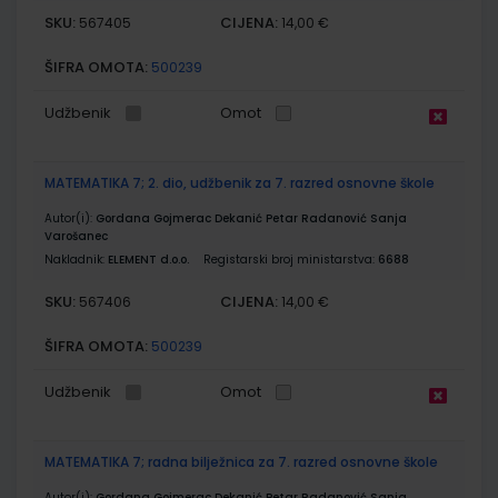
SKU:
CIJENA:
567405
14,00 €
ŠIFRA OMOTA:
500239
Udžbenik
Omot
MATEMATIKA 7; 2. dio, udžbenik za 7. razred osnovne škole
Autor(i):
Gordana Gojmerac Dekanić Petar Radanović Sanja
Varošanec
Nakladnik:
ELEMENT d.o.o.
Registarski broj ministarstva:
6688
SKU:
CIJENA:
567406
14,00 €
ŠIFRA OMOTA:
500239
Udžbenik
Omot
MATEMATIKA 7; radna bilježnica za 7. razred osnovne škole
Autor(i):
Gordana Gojmerac Dekanić Petar Radanović Sanja