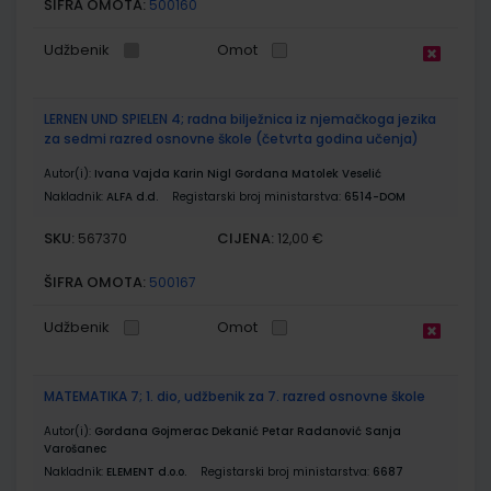
ŠIFRA OMOTA:
500160
Udžbenik
Omot
LERNEN UND SPIELEN 4; radna bilježnica iz njemačkoga jezika
za sedmi razred osnovne škole (četvrta godina učenja)
Autor(i):
Ivana Vajda Karin Nigl Gordana Matolek Veselić
Nakladnik:
ALFA d.d.
Registarski broj ministarstva:
6514-DOM
SKU:
CIJENA:
567370
12,00 €
ŠIFRA OMOTA:
500167
Udžbenik
Omot
MATEMATIKA 7; 1. dio, udžbenik za 7. razred osnovne škole
Autor(i):
Gordana Gojmerac Dekanić Petar Radanović Sanja
Varošanec
Nakladnik:
ELEMENT d.o.o.
Registarski broj ministarstva:
6687