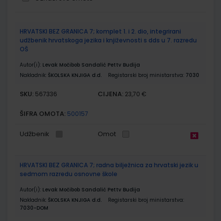
Grupirani
HRVATSKI BEZ GRANICA 7; komplet 1. i 2. dio, integrirani
proizvodi
udžbenik hrvatskoga jezika i književnosti s dds u 7. razredu
OŠ
Autor(i):
Levak Močibob Sandalić Pettv Budija
Nakladnik:
ŠKOLSKA KNJIGA d.d.
Registarski broj ministarstva:
7030
SKU:
CIJENA:
567336
23,70 €
ŠIFRA OMOTA:
500157
Udžbenik
Omot
HRVATSKI BEZ GRANICA 7; radna bilježnica za hrvatski jezik u
sedmom razredu osnovne škole
Autor(i):
Levak Močibob Sandalić Pettv Budija
Nakladnik:
ŠKOLSKA KNJIGA d.d.
Registarski broj ministarstva:
7030-DOM