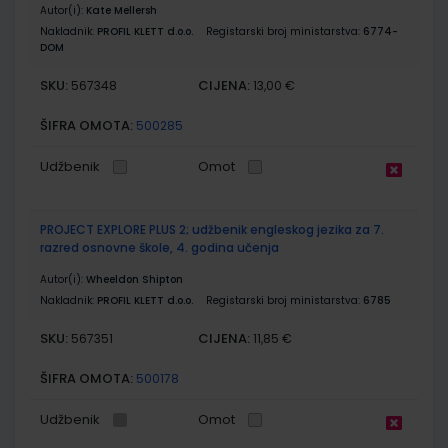
Autor(i):
Kate Mellersh
Nakladnik:
PROFIL KLETT d.o.o.
Registarski broj ministarstva:
6774-
DOM
SKU:
CIJENA:
567348
13,00 €
ŠIFRA OMOTA:
500285
Udžbenik
Omot
PROJECT EXPLORE PLUS 2; udžbenik engleskog jezika za 7.
razred osnovne škole, 4. godina učenja
Autor(i):
Wheeldon Shipton
Nakladnik:
PROFIL KLETT d.o.o.
Registarski broj ministarstva:
6785
SKU:
CIJENA:
567351
11,85 €
ŠIFRA OMOTA:
500178
Udžbenik
Omot