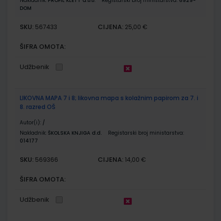
Nakladnik:
PROFIL KLETT d.o.o.
Registarski broj ministarstva:
6929-
DOM
SKU:
CIJENA:
567433
25,00 €
ŠIFRA OMOTA:
Udžbenik
LIKOVNA MAPA 7 i 8; likovna mapa s kolažnim papirom za 7. i
8. razred OŠ
Autor(i):
/
Nakladnik:
ŠKOLSKA KNJIGA d.d.
Registarski broj ministarstva:
014177
SKU:
CIJENA:
569366
14,00 €
ŠIFRA OMOTA:
Udžbenik