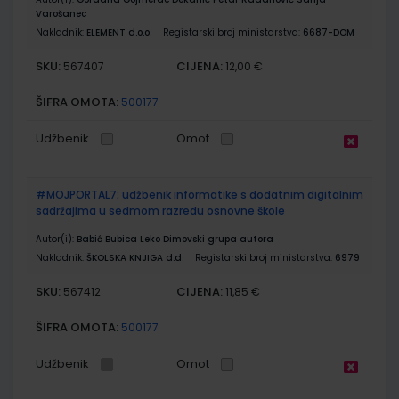
Varošanec
Nakladnik:
ELEMENT d.o.o.
Registarski broj ministarstva:
6687-DOM
SKU:
CIJENA:
567407
12,00 €
ŠIFRA OMOTA:
500177
Udžbenik
Omot
#MOJPORTAL7; udžbenik informatike s dodatnim digitalnim
sadržajima u sedmom razredu osnovne škole
Autor(i):
Babić Bubica Leko Dimovski grupa autora
Nakladnik:
ŠKOLSKA KNJIGA d.d.
Registarski broj ministarstva:
6979
SKU:
CIJENA:
567412
11,85 €
ŠIFRA OMOTA:
500177
Udžbenik
Omot