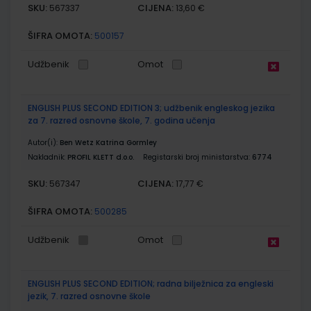
SKU:
CIJENA:
567337
13,60 €
ŠIFRA OMOTA:
500157
Udžbenik
Omot
ENGLISH PLUS SECOND EDITION 3; udžbenik engleskog jezika
za 7. razred osnovne škole, 7. godina učenja
Autor(i):
Ben Wetz Katrina Gormley
Nakladnik:
PROFIL KLETT d.o.o.
Registarski broj ministarstva:
6774
SKU:
CIJENA:
567347
17,77 €
ŠIFRA OMOTA:
500285
Udžbenik
Omot
ENGLISH PLUS SECOND EDITION; radna bilježnica za engleski
jezik, 7. razred osnovne škole