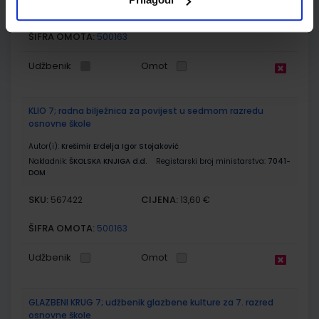
SKU:
CIJENA:
567421
11,85 €
ŠIFRA OMOTA:
500163
Udžbenik
Omot
KLIO 7; radna bilježnica za povijest u sedmom razredu
osnovne škole
Autor(i):
Krešimir Erdelja Igor Stojaković
Nakladnik:
ŠKOLSKA KNJIGA d.d.
Registarski broj ministarstva:
7041-
DOM
SKU:
CIJENA:
567422
13,60 €
ŠIFRA OMOTA:
500163
Udžbenik
Omot
GLAZBENI KRUG 7; udžbenik glazbene kulture za 7. razred
osnovne škole