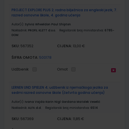
PROJECT EXPLORE PLUS 2; radna bilježnica za engleski jezik, 7.
razred osnovne škole, 4. godina učenja
Autor(i):
Sylvia Wheeldon Paul Shipton
Nakladnik:
PROFIL KLETT d.o.o.
Registarski broj ministarstva:
6785-
DOM
SKU:
CIJENA:
567352
13,00 €
ŠIFRA OMOTA:
500178
Udžbenik
Omot
LERNEN UND SPIELEN 4; udžbenik iz njemačkoga jezika za
sedmi razred osnovne škole (četvrta godina učenja)
Autor(i):
Ivana Vajda Karin Nigl Gordana Matolek Veselić
Nakladnik:
ALFA d.d.
Registarski broj ministarstva:
6514
SKU:
CIJENA:
567369
11,85 €