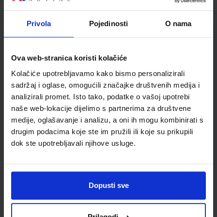
Udžbenik
Omot
Privola
Pojedinosti
O nama
MOJA ZEMLJA 3; radna bilježnica iz geografije za sedmi
razred osnovne škole
Ova web-stranica koristi kolačiće
Autor(i):
Kožul Krpes Samardžić Vukelić
Kolačiće upotrebljavamo kako bismo personalizirali
Nakladnik:
ALFA d.d.
Registarski broj ministarstva:
7272-DOM
sadržaj i oglase, omogućili značajke društvenih medija i
analizirali promet. Isto tako, podatke o vašoj upotrebi
SKU:
CIJENA:
569102
12,00 €
naše web-lokacije dijelimo s partnerima za društvene
ŠIFRA OMOTA:
500167
medije, oglašavanje i analizu, a oni ih mogu kombinirati s
drugim podacima koje ste im pružili ili koje su prikupili
Udžbenik
Omot
dok ste upotrebljavali njihove usluge.
KLIO 7; udžbenik za povijest s dodatnim digitalnim
sadržajima u sedmom razredu osnovne škole
Dopusti sve
Autor(i):
Krešimir Erdelja Igor Stojaković
Nakladnik:
ŠKOLSKA KNJIGA d.d.
Registarski broj ministarstva:
7041
Prilagodi