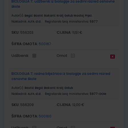
BIOLOGIJA 7; udžbenik iz biologije za sedmi razred osnovne
škole
Autor(i):
Begić Bastić Bakarić Kralj Golub Madaj Prpić
Nakladnik:
ALFA d.d.
Registarski broj ministarstva:
5977
SKU:
CIJENA:
556203
11,51 €
ŠIFRA OMOTA:
500167
Udžbenik
Omot
BIOLOGIJA 7; radna bilježnica iz biologije za sedmi razred
osnovne škole
Autor(i):
Bastić Begić Bakarić Kralj Golub
Nakladnik:
ALFA d.d.
Registarski broj ministarstva:
5977-DOM
SKU:
CIJENA:
556209
12,00 €
ŠIFRA OMOTA:
500160
Udžbenik
Omot