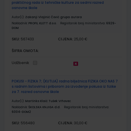
praktičnog rada iz tehničke kulture za sedmi razred
osnovne škole
Autor(i):
Zakanji Vlajinić Čović grupa autora
Nakladnik:
PROFIL KLETT d.o.o.
Registarski broj ministarstva:
6929-
DOM
SKU:
CIJENA:
567433
25,00 €
ŠIFRA OMOTA:
Udžbenik
POKUSI - FIZIKA 7; (KUTIJA) radna bilježnica FIZIKA OKO NAS 7
s radnim listovima i priborom za izvođenje pokusa iz fizike
za 7. razred osnovne škole
Autor(i):
Martinko Klaić Tušek Vrhovec
Nakladnik:
ŠKOLSKA KNJIGA d.d.
Registarski broj ministarstva:
6004-DOM2
SKU:
CIJENA:
556480
30,00 €