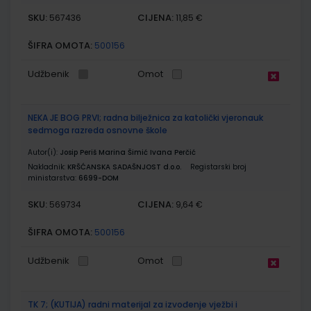
SKU:
CIJENA:
567436
11,85 €
ŠIFRA OMOTA:
500156
Udžbenik
Omot
NEKA JE BOG PRVI; radna bilježnica za katolički vjeronauk
sedmoga razreda osnovne škole
Autor(i):
Josip Periš Marina Šimić Ivana Perčić
Nakladnik:
KRŠĆANSKA SADAŠNJOST d.o.o.
Registarski broj
ministarstva:
6699-DOM
SKU:
CIJENA:
569734
9,64 €
ŠIFRA OMOTA:
500156
Udžbenik
Omot
TK 7; (KUTIJA) radni materijal za izvođenje vježbi i