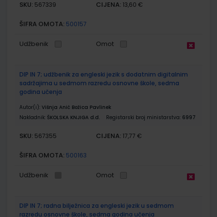
SKU:
CIJENA:
567339
13,60 €
ŠIFRA OMOTA:
500157
Udžbenik
Omot
DIP IN 7; udžbenik za engleski jezik s dodatnim digitalnim
sadržajima u sedmom razredu osnovne škole, sedma
godina učenja
Autor(i):
Višnja Anić Božica Pavlinek
Nakladnik:
ŠKOLSKA KNJIGA d.d.
Registarski broj ministarstva:
6997
SKU:
CIJENA:
567355
17,77 €
ŠIFRA OMOTA:
500163
Udžbenik
Omot
DIP IN 7; radna bilježnica za engleski jezik u sedmom
razredu osnovne škole, sedma godina učenja