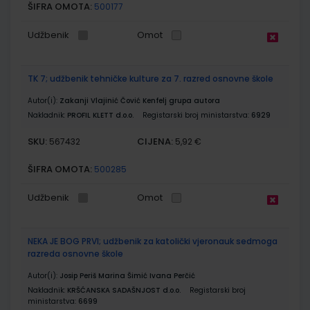
ŠIFRA OMOTA:
500177
Udžbenik
Omot
TK 7; udžbenik tehničke kulture za 7. razred osnovne škole
Autor(i):
Zakanji Vlajinić Čović Kenfelj grupa autora
Nakladnik:
PROFIL KLETT d.o.o.
Registarski broj ministarstva:
6929
SKU:
CIJENA:
567432
5,92 €
ŠIFRA OMOTA:
500285
Udžbenik
Omot
NEKA JE BOG PRVI; udžbenik za katolički vjeronauk sedmoga
razreda osnovne škole
Autor(i):
Josip Periš Marina Šimić Ivana Perčić
Nakladnik:
KRŠĆANSKA SADAŠNJOST d.o.o.
Registarski broj
ministarstva:
6699