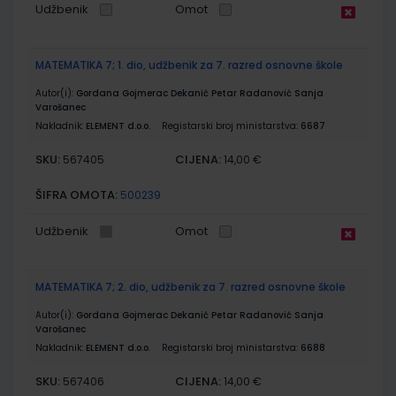
Udžbenik
Omot
MATEMATIKA 7; 1. dio, udžbenik za 7. razred osnovne škole
Autor(i):
Gordana Gojmerac Dekanić Petar Radanović Sanja
Varošanec
Nakladnik:
ELEMENT d.o.o.
Registarski broj ministarstva:
6687
SKU:
CIJENA:
567405
14,00 €
ŠIFRA OMOTA:
500239
Udžbenik
Omot
MATEMATIKA 7; 2. dio, udžbenik za 7. razred osnovne škole
Autor(i):
Gordana Gojmerac Dekanić Petar Radanović Sanja
Varošanec
Nakladnik:
ELEMENT d.o.o.
Registarski broj ministarstva:
6688
SKU:
CIJENA:
567406
14,00 €