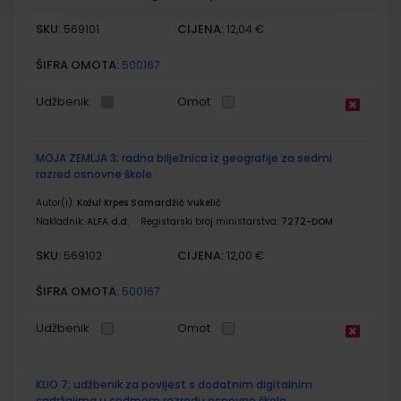
SKU:
CIJENA:
569101
12,04 €
ŠIFRA OMOTA:
500167
Udžbenik
Omot
MOJA ZEMLJA 3; radna bilježnica iz geografije za sedmi
razred osnovne škole
Autor(i):
Kožul Krpes Samardžić Vukelić
Nakladnik:
ALFA d.d.
Registarski broj ministarstva:
7272-DOM
SKU:
CIJENA:
569102
12,00 €
ŠIFRA OMOTA:
500167
Udžbenik
Omot
KLIO 7; udžbenik za povijest s dodatnim digitalnim
sadržajima u sedmom razredu osnovne škole