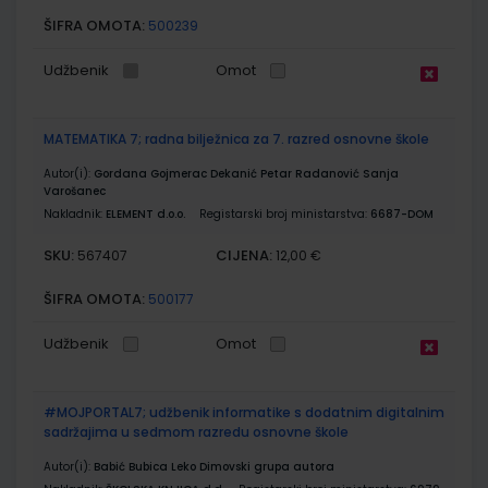
ŠIFRA OMOTA:
500239
Udžbenik
Omot
MATEMATIKA 7; radna bilježnica za 7. razred osnovne škole
Autor(i):
Gordana Gojmerac Dekanić Petar Radanović Sanja
Varošanec
Nakladnik:
ELEMENT d.o.o.
Registarski broj ministarstva:
6687-DOM
SKU:
CIJENA:
567407
12,00 €
ŠIFRA OMOTA:
500177
Udžbenik
Omot
#MOJPORTAL7; udžbenik informatike s dodatnim digitalnim
sadržajima u sedmom razredu osnovne škole
Autor(i):
Babić Bubica Leko Dimovski grupa autora