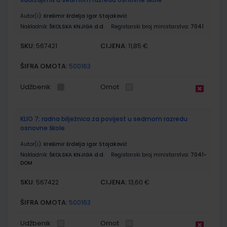
Autor(i):
Krešimir Erdelja Igor Stojaković
Nakladnik:
ŠKOLSKA KNJIGA d.d.
Registarski broj ministarstva:
7041
SKU:
CIJENA:
567421
11,85 €
ŠIFRA OMOTA:
500163
Udžbenik
Omot
KLIO 7; radna bilježnica za povijest u sedmom razredu
osnovne škole
Autor(i):
Krešimir Erdelja Igor Stojaković
Nakladnik:
ŠKOLSKA KNJIGA d.d.
Registarski broj ministarstva:
7041-
DOM
SKU:
CIJENA:
567422
13,60 €
ŠIFRA OMOTA:
500163
Udžbenik
Omot