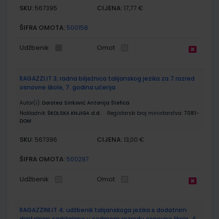
SKU:
CIJENA:
567395
17,77 €
ŠIFRA OMOTA:
500158
Udžbenik
Omot
RAGAZZI.IT 3; radna bilježnica talijanskog jezika za 7.razred
osnovne škole, 7. godina učenja
Autor(i):
Dorotea Sinković Antonija Štefica
Nakladnik:
ŠKOLSKA KNJIGA d.d.
Registarski broj ministarstva:
7081-
DOM
SKU:
CIJENA:
567396
13,00 €
ŠIFRA OMOTA:
500297
Udžbenik
Omot
RAGAZZINI.IT 4; udžbenik talijanskoga jezika s dodatnim
digitalnim sadržajima u sedmom razredu osnovne škole, 4.