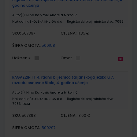
godina učenja
Autor(i):
Nina Karković Andreja Mrkonjić
Nakladnik:
ŠKOLSKA KNJIGA d.d.
Registarski broj ministarstva:
7083
SKU:
CIJENA:
567397
11,85 €
ŠIFRA OMOTA:
500158
Udžbenik
Omot
RAGAZZINI.IT 4; radna bilježnica talijanskoga jezika u 7.
razredu osnovne škole, 4. godina učenja
Autor(i):
Nina Karković Andreja Mrkonjić
Nakladnik:
ŠKOLSKA KNJIGA d.d.
Registarski broj ministarstva:
7083-DOM
SKU:
CIJENA:
567398
13,00 €
ŠIFRA OMOTA:
500297