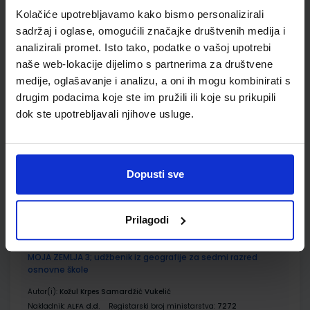
Kolačiće upotrebljavamo kako bismo personalizirali
ŠIFRA OMOTA:
500177
sadržaj i oglase, omogućili značajke društvenih medija i
analizirali promet. Isto tako, podatke o vašoj upotrebi
Udžbenik
Omot
naše web-lokacije dijelimo s partnerima za društvene
medije, oglašavanje i analizu, a oni ih mogu kombinirati s
KEMIJA 7; udžbenik kemije za sedmi razred osnovne škole
drugim podacima koje ste im pružili ili koje su prikupili
dok ste upotrebljavali njihove usluge.
Autor(i):
Banović Holenda Lacić Kovač-Andrić Štiglić
Nakladnik:
PROFIL KLETT d.o.o.
Registarski broj ministarstva:
6090
SKU:
CIJENA:
556219
11,51 €
Dopusti sve
ŠIFRA OMOTA:
500261
Udžbenik
Omot
Prilagodi
MOJA ZEMLJA 3; udžbenik iz geografije za sedmi razred
osnovne škole
Autor(i):
Kožul Krpes Samardžić Vukelić
Nakladnik:
ALFA d.d.
Registarski broj ministarstva:
7272