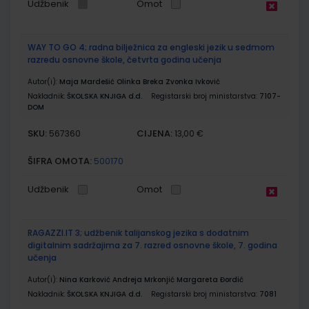
Udžbenik
Omot
WAY TO GO 4; radna bilježnica za engleski jezik u sedmom
razredu osnovne škole, četvrta godina učenja
Autor(i):
Maja Mardešić Olinka Breka Zvonka Ivković
Nakladnik:
ŠKOLSKA KNJIGA d.d.
Registarski broj ministarstva:
7107-
DOM
SKU:
CIJENA:
567360
13,00 €
ŠIFRA OMOTA:
500170
Udžbenik
Omot
RAGAZZI.IT 3; udžbenik talijanskog jezika s dodatnim
digitalnim sadržajima za 7. razred osnovne škole, 7. godina
učenja
Autor(i):
Nina Karković Andreja Mrkonjić Margareta Đordić
Nakladnik:
ŠKOLSKA KNJIGA d.d.
Registarski broj ministarstva:
7081