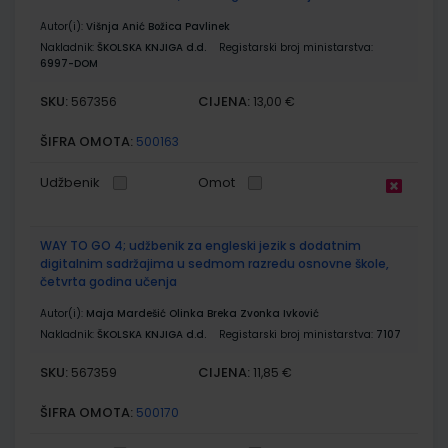
Autor(i):
Višnja Anić Božica Pavlinek
Nakladnik:
ŠKOLSKA KNJIGA d.d.
Registarski broj ministarstva:
6997-DOM
SKU:
CIJENA:
567356
13,00 €
ŠIFRA OMOTA:
500163
Udžbenik
Omot
WAY TO GO 4; udžbenik za engleski jezik s dodatnim
digitalnim sadržajima u sedmom razredu osnovne škole,
četvrta godina učenja
Autor(i):
Maja Mardešić Olinka Breka Zvonka Ivković
Nakladnik:
ŠKOLSKA KNJIGA d.d.
Registarski broj ministarstva:
7107
SKU:
CIJENA:
567359
11,85 €
ŠIFRA OMOTA:
500170