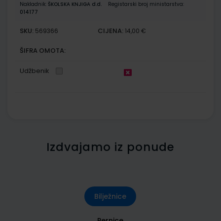
Nakladnik:
ŠKOLSKA KNJIGA d.d.
Registarski broj ministarstva:
014177
SKU:
CIJENA:
569366
14,00 €
ŠIFRA OMOTA:
Udžbenik
Izdvajamo iz ponude
Bilježnice
Pernice