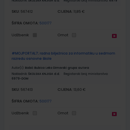
Nakladnik:
ŠKOLSKA KNJIGA d.d.
Registarski broj ministarstva:
6979
SKU:
CIJENA:
567412
11,85 €
ŠIFRA OMOTA:
500177
Udžbenik
Omot
#MOJPORTAL7; radna bilježnica za informatiku u sedmom
razredu osnovne škole
Autor(i):
Babić Bubica Leko Dimovski grupa autora
Nakladnik:
ŠKOLSKA KNJIGA d.d.
Registarski broj ministarstva:
6979-DOM
SKU:
CIJENA:
567413
13,60 €
ŠIFRA OMOTA:
500177
Udžbenik
Omot