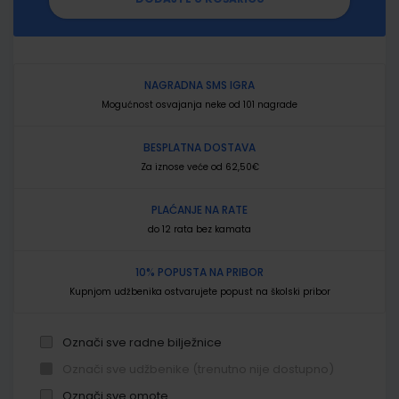
NAGRADNA SMS IGRA
Mogućnost osvajanja neke od 101 nagrade
BESPLATNA DOSTAVA
Za iznose veće od 62,50€
PLAĆANJE NA RATE
do 12 rata bez kamata
10% POPUSTA NA PRIBOR
Kupnjom udžbenika ostvarujete popust na školski pribor
Označi sve radne bilježnice
Označi sve udžbenike (trenutno nije dostupno)
Označi sve omote