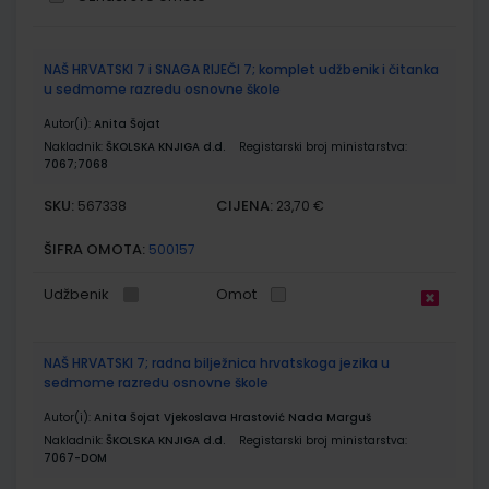
Grupirani
NAŠ HRVATSKI 7 i SNAGA RIJEČI 7; komplet udžbenik i čitanka
proizvodi
u sedmome razredu osnovne škole
Autor(i):
Anita Šojat
Nakladnik:
ŠKOLSKA KNJIGA d.d.
Registarski broj ministarstva:
7067;7068
SKU:
CIJENA:
567338
23,70 €
ŠIFRA OMOTA:
500157
Udžbenik
Omot
NAŠ HRVATSKI 7; radna bilježnica hrvatskoga jezika u
sedmome razredu osnovne škole
Autor(i):
Anita Šojat Vjekoslava Hrastović Nada Marguš
Nakladnik:
ŠKOLSKA KNJIGA d.d.
Registarski broj ministarstva:
7067-DOM