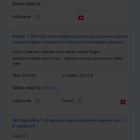
ŠIFRA OMOTA:
Udžbenik
KEMIJA 7; (KUTIJA) radna bilježnica iz kemije za sedmi razred
osnovne škole s radnim listovima za istraživačku nastavu
Autor(i):
Banović Holenda Lacić Kovač-Andrić Štiglić
Nakladnik:
PROFIL KLETT d.o.o.
Registarski broj ministarstva:
6090-
DOM
SKU:
CIJENA:
567416
25,00 €
ŠIFRA OMOTA:
500274
Udžbenik
Omot
LIKOVNA MAPA 7 i 8; likovna mapa s kolažnim papirom za 7. i
8. razred OŠ
Autor(i):
/