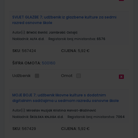
SVIJET GLAZBE 7; udžbenik iz glazbene kulture za sedmi
razred osnovne škole
Autor(i):
Brlečić Đonlić Jambrošić Ostojić
Nakladnik:
ALFA d.d.
Registarski broj ministarstva:
6576
SKU:
CIJENA:
567424
5,92 €
ŠIFRA OMOTA:
500160
Udžbenik
Omot
MOJE BOJE 7; udžbenik likovne kulture s dodatnim
digitalnim sadržajima u sedmom razredu osnovne škole
Autor(i):
Miroslav Huzjak Kristina Horvat-Blažinović
Nakladnik:
ŠKOLSKA KNJIGA d.d.
Registarski broj ministarstva:
7064
SKU:
CIJENA:
567429
5,92 €