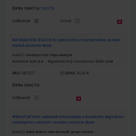
ŠIFRA OMOTA:
500179
Udžbenik
Omot
MATEMATIČKI IZAZOVI 6; radni listići iz matematike za šest
razred osnovne škole
Autor(i):
Gordana Paić Željko Bošnjak
Nakladnik:
ALFA d.d.
Registarski broj ministarstva:
6525-DOM
SKU:
CIJENA:
567277
10,20 €
ŠIFRA OMOTA:
Udžbenik
#MOJPORTAL6; udžbenik informatike s dodatnim digitalnim
sadržajima u šestom razredu osnovne škole
Autor(i):
Babić Bubica Leko Dimovski grupa autora