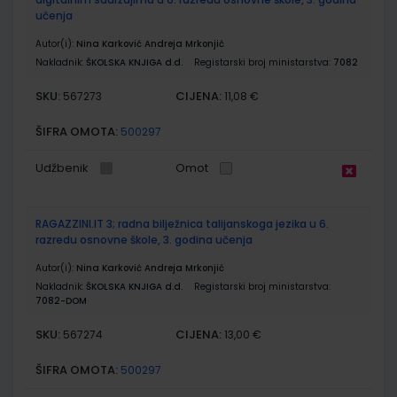
učenja
Autor(i):
Nina Karković Andreja Mrkonjić
Nakladnik:
ŠKOLSKA KNJIGA d.d.
Registarski broj ministarstva:
7082
SKU:
CIJENA:
567273
11,08 €
ŠIFRA OMOTA:
500297
Udžbenik
Omot
RAGAZZINI.IT 3; radna bilježnica talijanskoga jezika u 6.
razredu osnovne škole, 3. godina učenja
Autor(i):
Nina Karković Andreja Mrkonjić
Nakladnik:
ŠKOLSKA KNJIGA d.d.
Registarski broj ministarstva:
7082-DOM
SKU:
CIJENA:
567274
13,00 €
ŠIFRA OMOTA:
500297