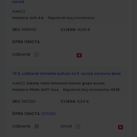
razred
Autor(i):
Nakladnik:
ALFA d.d.
Registarski broj ministarstva:
SKU:
CIJENA:
596000
14,00 €
ŠIFRA OMOTA:
Udžbenik
TK 6; udžbenik tehničke kulture za 6. razred osnovne škole
Autor(i):
Zakanji Valčić Šimunović Suman grupa autora
Nakladnik:
PROFIL KLETT d.o.o.
Registarski broj ministarstva:
6928
SKU:
CIJENA:
567320
5,54 €
ŠIFRA OMOTA:
500285
Udžbenik
Omot