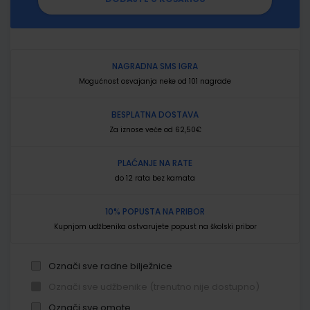
NAGRADNA SMS IGRA
Mogućnost osvajanja neke od 101 nagrade
BESPLATNA DOSTAVA
Za iznose veće od 62,50€
PLAĆANJE NA RATE
do 12 rata bez kamata
10% POPUSTA NA PRIBOR
Kupnjom udžbenika ostvarujete popust na školski pribor
Označi sve radne bilježnice
Označi sve udžbenike (trenutno nije dostupno)
Označi sve omote