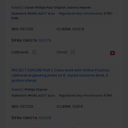
Autor(i):
Sarah Phillips Paul Shipton Joanna Heijmer
Nakladnik:
PROFIL KLETT d.o.o.
Registarski broj ministarstva:
6782-
DOM
SKU:
CIJENA:
567238
14,00 €
ŠIFRA OMOTA:
500178
Udžbenik
Omot
PROJECT EXPLORE PLUS 1; Class book with Online Practice,
udžbenik engleskog jezika za 6. razred osnovne škole, 3.
godina učenja
Autor(i):
Phillips Shipton
Nakladnik:
PROFIL KLETT d.o.o.
Registarski broj ministarstva:
6784
SKU:
CIJENA:
567239
11,08 €
ŠIFRA OMOTA:
500178