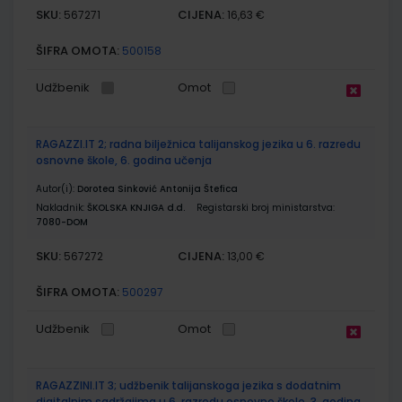
SKU:
CIJENA:
567271
16,63 €
ŠIFRA OMOTA:
500158
Udžbenik
Omot
RAGAZZI.IT 2; radna bilježnica talijanskog jezika u 6. razredu
osnovne škole, 6. godina učenja
Autor(i):
Dorotea Sinković Antonija Štefica
Nakladnik:
ŠKOLSKA KNJIGA d.d.
Registarski broj ministarstva:
7080-DOM
SKU:
CIJENA:
567272
13,00 €
ŠIFRA OMOTA:
500297
Udžbenik
Omot
RAGAZZINI.IT 3; udžbenik talijanskoga jezika s dodatnim
digitalnim sadržajima u 6. razredu osnovne škole, 3. godina