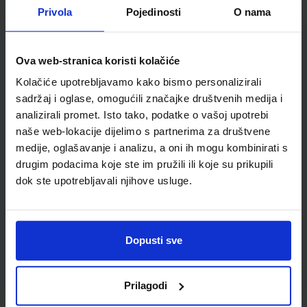
PRIRODA 6; udžbenik iz prirode za 6. razred osnovne škole
Privola
Pojedinosti
O nama
Autor(i):
Agić Grbeš Karakaš Lopac Groš Meštrović
Nakladnik:
PROFIL KLETT d.o.o.
Registarski broj ministarstva:
6914
Ova web-stranica koristi kolačiće
SKU:
CIJENA:
567294
11,08 €
Kolačiće upotrebljavamo kako bismo personalizirali
ŠIFRA OMOTA:
500261
sadržaj i oglase, omogućili značajke društvenih medija i
analizirali promet. Isto tako, podatke o vašoj upotrebi
Udžbenik
Omot
naše web-lokacije dijelimo s partnerima za društvene
medije, oglašavanje i analizu, a oni ih mogu kombinirati s
drugim podacima koje ste im pružili ili koje su prikupili
GEA 2; udžbenik geografije s dodatnim digitalnim
sadržajima u šestom razredu osnovne škole
dok ste upotrebljavali njihove usluge.
Autor(i):
Orešić Tišma Vuk Bujan Kralj
Nakladnik:
ŠKOLSKA KNJIGA d.d.
Registarski broj ministarstva:
7018
Dopusti sve
SKU:
CIJENA:
567302
11,08 €
ŠIFRA OMOTA:
500175
Prilagodi
Udžbenik
Omot