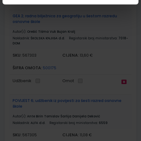
GEA 2; radna bilježnica za geografiju u šestom razredu
osnovne škole
Autor(i):
Orešić Tišma Vuk Bujan Kralj
Nakladnik:
ŠKOLSKA KNJIGA d.d.
Registarski broj ministarstva:
7018-
DOM
SKU:
CIJENA:
567303
13,60 €
ŠIFRA OMOTA:
500175
Udžbenik
Omot
POVIJEST 6; udžbenik iz povijesti za šesti razred osnovne
škole
Autor(i):
Ante Birin Tomislav Šarlija Danijela Deković
Nakladnik:
ALFA d.d.
Registarski broj ministarstva:
6559
SKU:
CIJENA:
567305
11,08 €