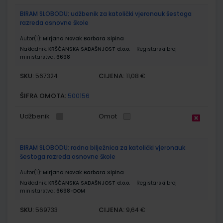
BIRAM SLOBODU; udžbenik za katolički vjeronauk šestoga
razreda osnovne škole
Autor(i):
Mirjana Novak Barbara Sipina
Nakladnik:
KRŠĆANSKA SADAŠNJOST d.o.o.
Registarski broj
ministarstva:
6698
SKU:
CIJENA:
567324
11,08 €
ŠIFRA OMOTA:
500156
Udžbenik
Omot
BIRAM SLOBODU; radna bilježnica za katolički vjeronauk
šestoga razreda osnovne škole
Autor(i):
Mirjana Novak Barbara Sipina
Nakladnik:
KRŠĆANSKA SADAŠNJOST d.o.o.
Registarski broj
ministarstva:
6698-DOM
SKU:
CIJENA:
569733
9,64 €