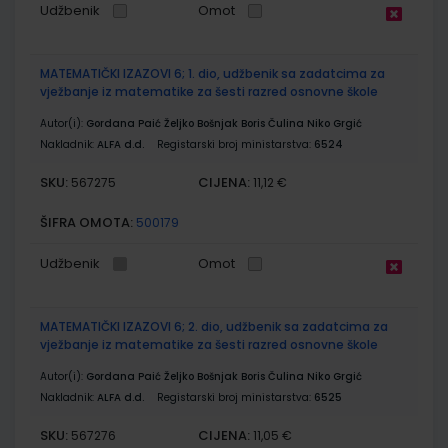
Udžbenik
Omot
MATEMATIČKI IZAZOVI 6; 1. dio, udžbenik sa zadatcima za
vježbanje iz matematike za šesti razred osnovne škole
Autor(i):
Gordana Paić Željko Bošnjak Boris Čulina Niko Grgić
Nakladnik:
ALFA d.d.
Registarski broj ministarstva:
6524
SKU:
CIJENA:
567275
11,12 €
ŠIFRA OMOTA:
500179
Udžbenik
Omot
MATEMATIČKI IZAZOVI 6; 2. dio, udžbenik sa zadatcima za
vježbanje iz matematike za šesti razred osnovne škole
Autor(i):
Gordana Paić Željko Bošnjak Boris Čulina Niko Grgić
Nakladnik:
ALFA d.d.
Registarski broj ministarstva:
6525
SKU:
CIJENA:
567276
11,05 €