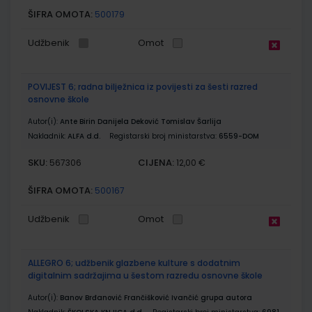
ŠIFRA OMOTA:
500179
Udžbenik
Omot
POVIJEST 6; radna bilježnica iz povijesti za šesti razred
osnovne škole
Autor(i):
Ante Birin Danijela Deković Tomislav Šarlija
Nakladnik:
ALFA d.d.
Registarski broj ministarstva:
6559-DOM
SKU:
CIJENA:
567306
12,00 €
ŠIFRA OMOTA:
500167
Udžbenik
Omot
ALLEGRO 6; udžbenik glazbene kulture s dodatnim
digitalnim sadržajima u šestom razredu osnovne škole
Autor(i):
Banov Brđanović Frančišković Ivančić grupa autora