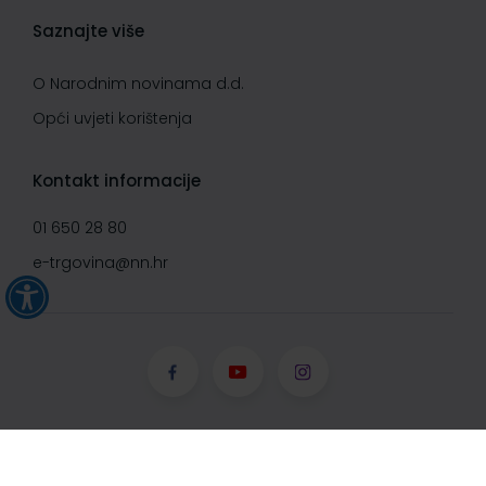
Saznajte više
O Narodnim novinama d.d.
Opći uvjeti korištenja
Kontakt informacije
01 650 28 80
e-trgovina@nn.hr