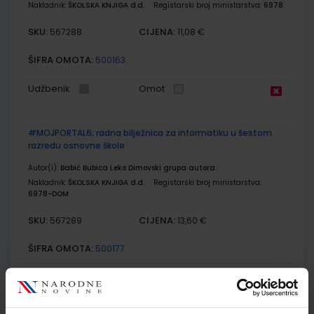
Nakladnik:
ŠKOLSKA KNJIGA d.d.
Registarski broj ministarstva:
6978
SKU:
CIJENA:
567288
11,08 €
ŠIFRA OMOTA:
500163
Udžbenik
Omot
#MOJPORTAL6; radna bilježnica za informatiku u šestom
razredu osnovne škole
Autor(i):
Babić Bubica Leko Dimovski grupa autora
Nakladnik:
ŠKOLSKA KNJIGA d.d.
Registarski broj ministarstva:
6978-DOM
SKU:
CIJENA:
567289
13,60 €
ŠIFRA OMOTA:
500177
Udžbenik
Omot