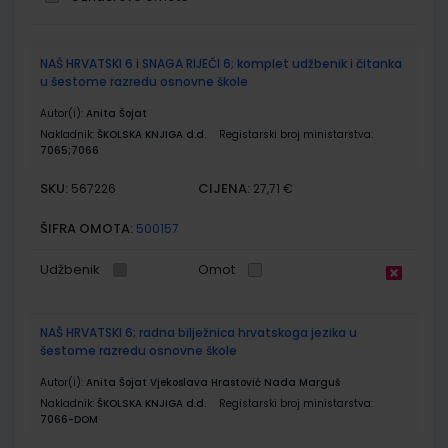
Grupirani
NAŠ HRVATSKI 6 i SNAGA RIJEČI 6; komplet udžbenik i čitanka
proizvodi
u šestome razredu osnovne škole
Autor(i):
Anita Šojat
Nakladnik:
ŠKOLSKA KNJIGA d.d.
Registarski broj ministarstva:
7065;7066
SKU:
CIJENA:
567226
27,71 €
ŠIFRA OMOTA:
500157
Udžbenik
Omot
NAŠ HRVATSKI 6; radna bilježnica hrvatskoga jezika u
šestome razredu osnovne škole
Autor(i):
Anita Šojat Vjekoslava Hrastović Nada Marguš
Nakladnik:
ŠKOLSKA KNJIGA d.d.
Registarski broj ministarstva:
7066-DOM