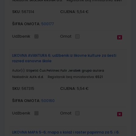
Nakladnik:
ŠKOLSKA KNJIGA d.d.
Registarski broj ministarstva:
6981
SKU:
CIJENA:
567314
5,54 €
ŠIFRA OMOTA:
500177
Udžbenik
Omot
LIKOVNA AVANTURA 6; udžbenik iz likovne kulture za šesti
razred osnovne škole
Autor(i):
Stipetić Čus Petrinec Fulir Jerabek grupa autora
Nakladnik:
ALFA d.d.
Registarski broj ministarstva:
6521
SKU:
CIJENA:
567315
5,54 €
ŠIFRA OMOTA:
500160
Udžbenik
Omot
LIKOVNA MAPA 5-6; mapa s kolaž i raster papirima za 5. i 6.