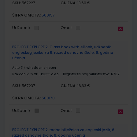
SKU:
CIJENA:
567227
13,60 €
ŠIFRA OMOTA:
500157
Udžbenik
Omot
PROJECT EXPLORE 2; Class book with eBook, udžbenik
engleskog jezika za 6. razred osnovne škole, 6. godina
učenja
Autor(i):
Wheeldon Shipton
Nakladnik:
PROFIL KLETT d.o.o.
Registarski broj ministarstva:
6782
SKU:
CIJENA:
567237
16,63 €
ŠIFRA OMOTA:
500178
Udžbenik
Omot
PROJECT EXPLORE 2; radna bilježnica za engleski jezik, 6.
razred osnovne škole, 6. godina učenja