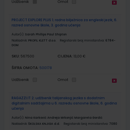
Udžbenik
Omot
PROJECT EXPLORE PLUS 1; radna bilježnica za engleski jezik, 6.
razred osnovne škole, 3. godina učenja
Autor(i):
Sarah Phillips Paul Shipton
Nakladnik:
PROFIL KLETT d.o.o.
Registarski broj ministarstva:
6784-
DOM
SKU:
CIJENA:
567500
13,00 €
ŠIFRA OMOTA:
500178
Udžbenik
Omot
RAGAZZI.IT 2; udžbenik talijanskog jezika s dodatnim
digitalnim sadržajima u 6. razredu osnovne škole, 6. godina
učenja
Autor(i):
Nina Karković Andreja Mrkonjić Margareta Đordić
Nakladnik:
ŠKOLSKA KNJIGA d.d.
Registarski broj ministarstva:
7080