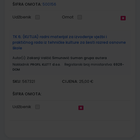
ŠIFRA OMOTA:
500156
Udžbenik
Omot
TK 6; (KUTIJA) radni materijal za izvođenje vježbi i
praktičnog rada iz tehničke kulture za šesti razred osnovne
škole
Autor(i):
Zakanji Valčić Šimunović Suman grupa autora
Nakladnik:
PROFIL KLETT d.o.o.
Registarski broj ministarstva:
6928-
DOM
SKU:
CIJENA:
567321
25,00 €
ŠIFRA OMOTA:
Udžbenik