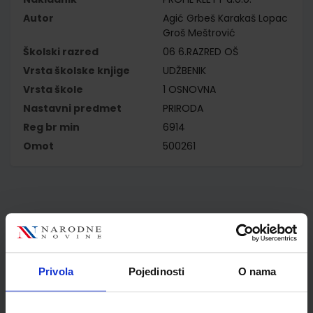
Autor
Agić Grbeš Karakaš Lopac
Groš Meštrović
Školski razred
06 6.RAZRED OŠ
Vrsta školske knjige
UDŽBENIK
Vrsta škole
1 OSNOVNA
Nastavni predmet
PRIRODA
Reg br min
6914
Omot
500261
Kupci najčešće biraju..
Privola
Pojedinosti
O nama
Omot PVC za školske