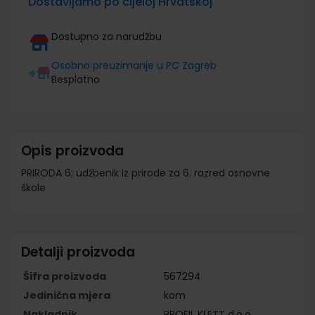
Dostavljamo po cijeloj Hrvatskoj
Dostupno za narudžbu
Osobno preuzimanje u PC Zagreb
Besplatno
Opis proizvoda
PRIRODA 6; udžbenik iz prirode za 6. razred osnovne
škole
Detalji proizvoda
Šifra proizvoda
567294
Jedinična mjera
kom
Nakladnik
PROFIL KLETT d.o.o.