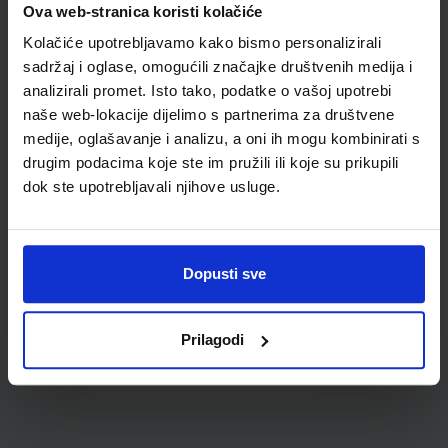
Ova web-stranica koristi kolačiće
udžbenike; dimenzije
421x277; tip 261
Kolačiće upotrebljavamo kako bismo personalizirali
sadržaj i oglase, omogućili značajke društvenih medija i
analizirali promet. Isto tako, podatke o vašoj upotrebi
naše web-lokacije dijelimo s partnerima za društvene
medije, oglašavanje i analizu, a oni ih mogu kombinirati s
drugim podacima koje ste im pružili ili koje su prikupili
dok ste upotrebljavali njihove usluge.
0,85 €
Dopusti sve
Prilagodi