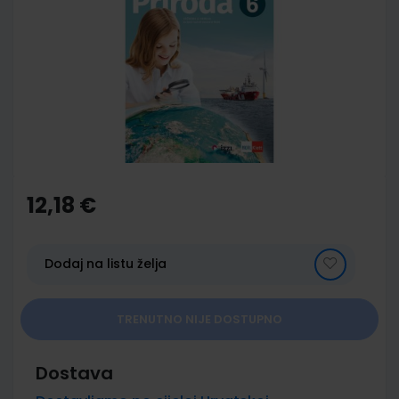
end
of
the
images
gallery
Skip
to
the
12,18 €
beginning
of
the
images
Dodaj na listu želja
gallery
TRENUTNO NIJE DOSTUPNO
Dostava