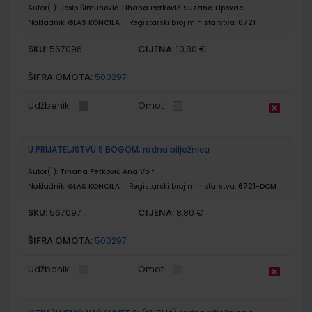
Autor(i):
Josip Šimunović Tihana Petković Suzana Lipovac
Nakladnik:
GLAS KONCILA
Registarski broj ministarstva:
6721
SKU:
CIJENA:
567096
10,80 €
ŠIFRA OMOTA:
500297
Udžbenik
Omot
U PRIJATELJSTVU S BOGOM; radna bilježnica
Autor(i):
Tihana Petković Ana Volf
Nakladnik:
GLAS KONCILA
Registarski broj ministarstva:
6721-DOM
SKU:
CIJENA:
567097
8,80 €
ŠIFRA OMOTA:
500297
Udžbenik
Omot