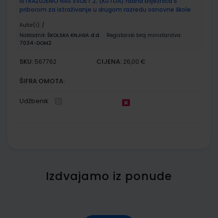
ISTRAŽUJEMO NAŠ SVIJET 2; (KUTIJA) radna bilježnica s
priborom za istraživanje u drugom razredu osnovne škole
Autor(i):
/
Nakladnik:
ŠKOLSKA KNJIGA d.d.
Registarski broj ministarstva:
7034-DOM2
SKU:
CIJENA:
567762
26,00 €
ŠIFRA OMOTA:
Udžbenik
Izdvajamo iz ponude