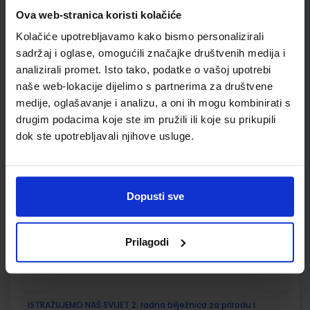
Ova web-stranica koristi kolačiće
SKU:
CIJENA:
567078
9,50 €
Kolačiće upotrebljavamo kako bismo personalizirali
ŠIFRA OMOTA:
500160
sadržaj i oglase, omogućili značajke društvenih medija i
analizirali promet. Isto tako, podatke o vašoj upotrebi
Udžbenik
Omot
naše web-lokacije dijelimo s partnerima za društvene
medije, oglašavanje i analizu, a oni ih mogu kombinirati s
ISTRAŽUJEMO NAŠ SVIJET 2; udžbenik prirode i društva s
drugim podacima koje ste im pružili ili koje su prikupili
dodatnim digitalnim sadržajima u drugom razredu
dok ste upotrebljavali njihove usluge.
osnovne škole
Autor(i):
Tamara Kisovar Ivanda Alena Letina
Nakladnik:
ŠKOLSKA KNJIGA d.d.
Registarski broj ministarstva:
7034
Dopusti sve
SKU:
CIJENA:
567092
10,80 €
ŠIFRA OMOTA:
500239
Prilagodi
Udžbenik
Omot
ISTRAŽUJEMO NAŠ SVIJET 2; radna bilježnica za prirodu i