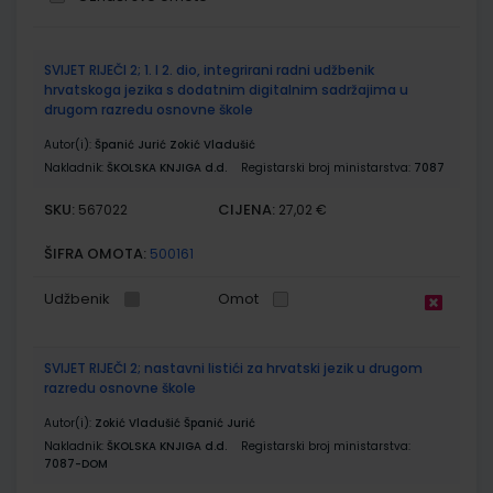
Grupirani
SVIJET RIJEČI 2; 1. I 2. dio, integrirani radni udžbenik
proizvodi
hrvatskoga jezika s dodatnim digitalnim sadržajima u
drugom razredu osnovne škole
Autor(i):
Španić Jurić Zokić Vladušić
Nakladnik:
ŠKOLSKA KNJIGA d.d.
Registarski broj ministarstva:
7087
SKU:
CIJENA:
567022
27,02 €
ŠIFRA OMOTA:
500161
Udžbenik
Omot
SVIJET RIJEČI 2; nastavni listići za hrvatski jezik u drugom
razredu osnovne škole
Autor(i):
Zokić Vladušić Španić Jurić
Nakladnik:
ŠKOLSKA KNJIGA d.d.
Registarski broj ministarstva:
7087-DOM