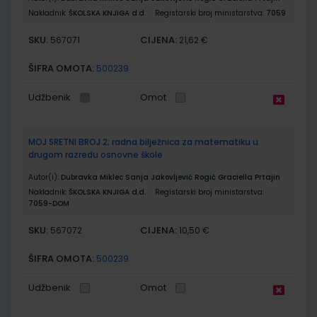
Nakladnik:
ŠKOLSKA KNJIGA d.d.
Registarski broj ministarstva:
7059
SKU:
CIJENA:
567071
21,62 €
ŠIFRA OMOTA:
500239
Udžbenik
Omot
MOJ SRETNI BROJ 2; radna bilježnica za matematiku u
drugom razredu osnovne škole
Autor(i):
Dubravka Miklec Sanja Jakovljević Rogić Graciella Prtajin
Nakladnik:
ŠKOLSKA KNJIGA d.d.
Registarski broj ministarstva:
7059-DOM
SKU:
CIJENA:
567072
10,50 €
ŠIFRA OMOTA:
500239
Udžbenik
Omot