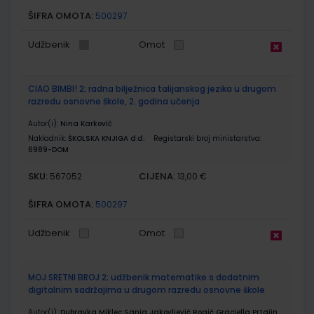
ŠIFRA OMOTA:
500297
Udžbenik
Omot
CIAO BIMBI! 2; radna bilježnica talijanskog jezika u drugom
razredu osnovne škole, 2. godina učenja
Autor(i):
Nina Karković
Nakladnik:
ŠKOLSKA KNJIGA d.d.
Registarski broj ministarstva:
6989-DOM
SKU:
CIJENA:
567052
13,00 €
ŠIFRA OMOTA:
500297
Udžbenik
Omot
MOJ SRETNI BROJ 2; udžbenik matematike s dodatnim
digitalnim sadržajima u drugom razredu osnovne škole
Autor(i):
Dubravka Miklec Sanja Jakovljević Rogić Graciella Prtajin