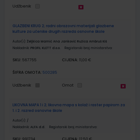
Udžbenik
GLAZBENI KRUG 2; radni obrazovni materijali glazbene
kulture za učenike drugih razreda osnovne škole
Autor(i):
Željkica Mamić Ana Janković Ružica Ambruš Kiš
Nakladnik:
PROFIL KLETT d.o.o.
Registarski broj ministarstva:
SKU:
CIJENA:
567755
11,00 €
ŠIFRA OMOTA:
500285
Udžbenik
Omot
LIKOVNA MAPA 1 i 2; likovna mapa s kolaž i raster papirom za
1. i 2. razred osnovne škole
Autor(i):
/
Nakladnik:
ALFA d.d.
Registarski broj ministarstva:
SKU:
CIJENA:
991734
12,50 €