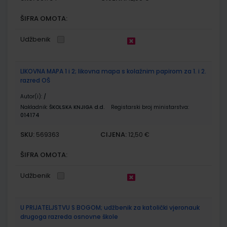
ŠIFRA OMOTA:
Udžbenik
LIKOVNA MAPA 1 i 2; likovna mapa s kolažnim papirom za 1. i 2.
razred OŠ
Autor(i):
/
Nakladnik:
ŠKOLSKA KNJIGA d.d.
Registarski broj ministarstva:
014174
SKU:
CIJENA:
569363
12,50 €
ŠIFRA OMOTA:
Udžbenik
U PRIJATELJSTVU S BOGOM; udžbenik za katolički vjeronauk
drugoga razreda osnovne škole