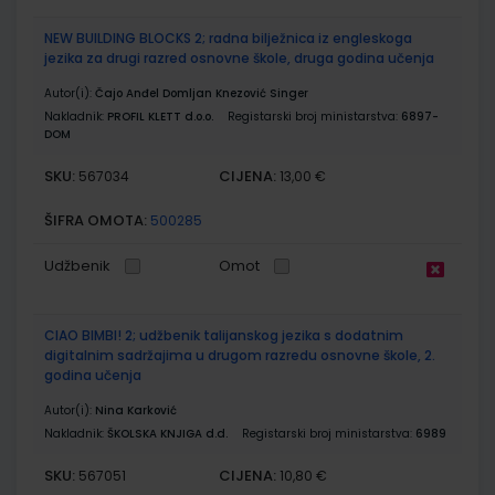
NEW BUILDING BLOCKS 2; radna bilježnica iz engleskoga
jezika za drugi razred osnovne škole, druga godina učenja
Autor(i):
Čajo Anđel Domljan Knezović Singer
Nakladnik:
PROFIL KLETT d.o.o.
Registarski broj ministarstva:
6897-
DOM
SKU:
CIJENA:
567034
13,00 €
ŠIFRA OMOTA:
500285
Udžbenik
Omot
CIAO BIMBI! 2; udžbenik talijanskog jezika s dodatnim
digitalnim sadržajima u drugom razredu osnovne škole, 2.
godina učenja
Autor(i):
Nina Karković
Nakladnik:
ŠKOLSKA KNJIGA d.d.
Registarski broj ministarstva:
6989
SKU:
CIJENA:
567051
10,80 €