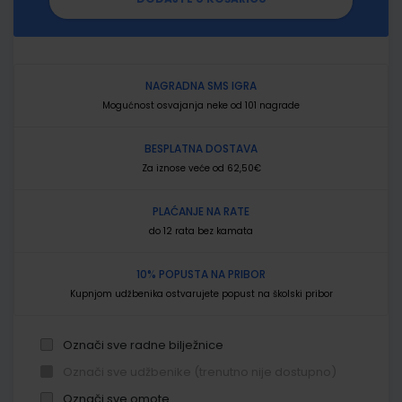
NAGRADNA SMS IGRA
Mogućnost osvajanja neke od 101 nagrade
BESPLATNA DOSTAVA
Za iznose veće od 62,50€
PLAĆANJE NA RATE
do 12 rata bez kamata
10% POPUSTA NA PRIBOR
Kupnjom udžbenika ostvarujete popust na školski pribor
Označi sve radne bilježnice
Označi sve udžbenike (trenutno nije dostupno)
Označi sve omote