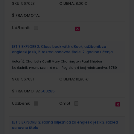
SKU:
CIJENA:
567023
8,00 €
ŠIFRA OMOTA:
Udžbenik
LET'S EXPLORE 2; Class book with eBook, udžbenik za
engleski jezik, 2. razred osnovne škole, 2. godina učenja
Autor(i):
Charlotte Covill Mary Charrington Paul Shipton
Nakladnik:
PROFIL KLETT d.o.o.
Registarski broj ministarstva:
6780
SKU:
CIJENA:
567031
10,80 €
ŠIFRA OMOTA:
500285
Udžbenik
Omot
LET'S EXPLORE! 2; radna bilježnica za engleski jezik 2. razred
osnovne škole