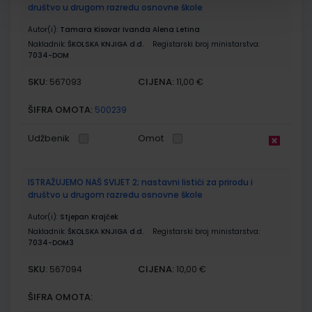
društvo u drugom razredu osnovne škole
Autor(i):
Tamara Kisovar Ivanda Alena Letina
Nakladnik:
ŠKOLSKA KNJIGA d.d.
Registarski broj ministarstva:
7034-DOM
SKU:
CIJENA:
567093
11,00 €
ŠIFRA OMOTA:
500239
Udžbenik
Omot
ISTRAŽUJEMO NAŠ SVIJET 2; nastavni listići za prirodu i
društvo u drugom razredu osnovne škole
Autor(i):
Stjepan Krajček
Nakladnik:
ŠKOLSKA KNJIGA d.d.
Registarski broj ministarstva:
7034-DOM3
SKU:
CIJENA:
567094
10,00 €
ŠIFRA OMOTA: