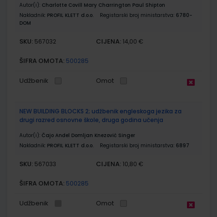
Autor(i):
Charlotte Covill Mary Charrington Paul Shipton
Nakladnik:
PROFIL KLETT d.o.o.
Registarski broj ministarstva:
6780-
DOM
SKU:
CIJENA:
567032
14,00 €
ŠIFRA OMOTA:
500285
Udžbenik
Omot
NEW BUILDING BLOCKS 2; udžbenik engleskoga jezika za
drugi razred osnovne škole, druga godina učenja
Autor(i):
Čajo Anđel Domljan Knezović Singer
Nakladnik:
PROFIL KLETT d.o.o.
Registarski broj ministarstva:
6897
SKU:
CIJENA:
567033
10,80 €
ŠIFRA OMOTA:
500285
Udžbenik
Omot