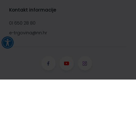
Kontakt informacije
01 650 28 80
e-trgovina@nn.hr
© Narodne novine d.d. 2008-
2026, Sva prava pridržana