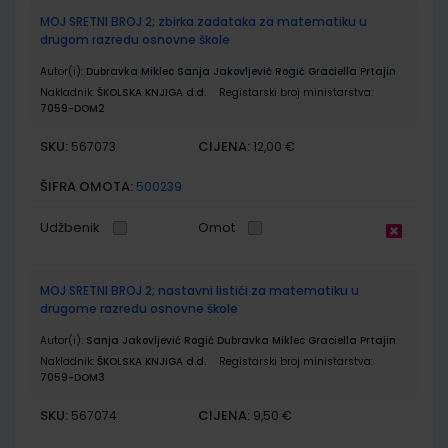
MOJ SRETNI BROJ 2; zbirka zadataka za matematiku u
drugom razredu osnovne škole
Autor(i):
Dubravka Miklec Sanja Jakovljević Rogić Graciella Prtajin
Nakladnik:
ŠKOLSKA KNJIGA d.d.
Registarski broj ministarstva:
7059-DOM2
SKU:
CIJENA:
567073
12,00 €
ŠIFRA OMOTA:
500239
Udžbenik
Omot
MOJ SRETNI BROJ 2; nastavni listići za matematiku u
drugome razredu osnovne škole
Autor(i):
Sanja Jakovljević Rogić Dubravka Miklec Graciella Prtajin
Nakladnik:
ŠKOLSKA KNJIGA d.d.
Registarski broj ministarstva:
7059-DOM3
SKU:
CIJENA:
567074
9,50 €