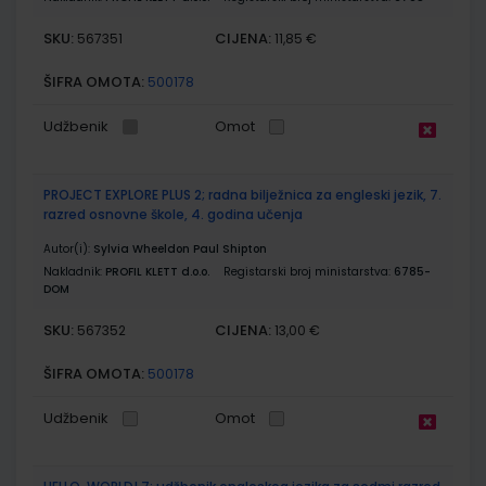
SKU:
CIJENA:
567351
11,85 €
ŠIFRA OMOTA:
500178
Udžbenik
Omot
PROJECT EXPLORE PLUS 2; radna bilježnica za engleski jezik, 7.
razred osnovne škole, 4. godina učenja
Autor(i):
Sylvia Wheeldon Paul Shipton
Nakladnik:
PROFIL KLETT d.o.o.
Registarski broj ministarstva:
6785-
DOM
SKU:
CIJENA:
567352
13,00 €
ŠIFRA OMOTA:
500178
Udžbenik
Omot