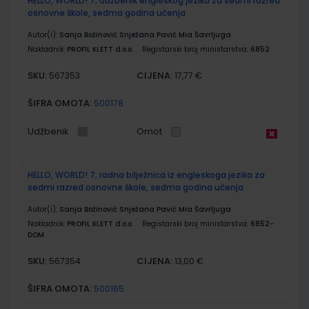
HELLO, WORLD! 7; udžbenik engleskog jezika za sedmi razred
osnovne škole, sedma godina učenja
Autor(i):
Sanja Božinović Snježana Pavić Mia Šavrljuga
Nakladnik:
PROFIL KLETT d.o.o.
Registarski broj ministarstva:
6852
SKU:
CIJENA:
567353
17,77 €
ŠIFRA OMOTA:
500178
Udžbenik
Omot
HELLO, WORLD! 7; radna bilježnica iz engleskoga jezika za
sedmi razred osnovne škole, sedma godina učenja
Autor(i):
Sanja Božinović Snježana Pavić Mia Šavrljuga
Nakladnik:
PROFIL KLETT d.o.o.
Registarski broj ministarstva:
6852-
DOM
SKU:
CIJENA:
567354
13,00 €
ŠIFRA OMOTA:
500165