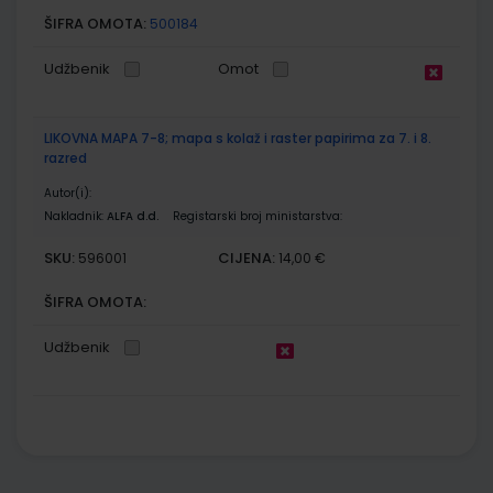
ŠIFRA OMOTA:
500184
Udžbenik
Omot
LIKOVNA MAPA 7-8; mapa s kolaž i raster papirima za 7. i 8.
razred
Autor(i):
Nakladnik:
ALFA d.d.
Registarski broj ministarstva:
SKU:
CIJENA:
596001
14,00 €
ŠIFRA OMOTA:
Udžbenik