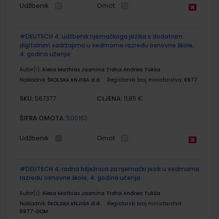
Udžbenik
Omot
#DEUTSCH 4; udžbenik njemačkoga jezika s dodatnim
digitalnim sadržajima u sedmome razredu osnovne škole,
4. godina učenja
Autor(i):
Alexa Mathias Jasmina Troha Andrea Tukša
Nakladnik:
ŠKOLSKA KNJIGA d.d.
Registarski broj ministarstva:
6977
SKU:
CIJENA:
567377
11,85 €
ŠIFRA OMOTA:
500163
Udžbenik
Omot
#DEUTSCH 4; radna bilježnica za njemački jezik u sedmome
razredu osnovne škole, 4. godina učenja
Autor(i):
Alexa Mathias Jasmina Troha Andrea Tukša
Nakladnik:
ŠKOLSKA KNJIGA d.d.
Registarski broj ministarstva:
6977-DOM