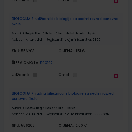
Udžbenik
Omot
BIOLOGIJA 7; udžbenik iz biologije za sedmi razred osnovne
škole
Autor(i):
Begić Bastić Bakarić Kralj Golub Madaj Prpić
Nakladnik:
ALFA d.d.
Registarski broj ministarstva:
5977
SKU:
CIJENA:
556203
11,51 €
ŠIFRA OMOTA:
500167
Udžbenik
Omot
BIOLOGIJA 7; radna bilježnica iz biologije za sedmi razred
osnovne škole
Autor(i):
Bastić Begić Bakarić Kralj Golub
Nakladnik:
ALFA d.d.
Registarski broj ministarstva:
5977-DOM
SKU:
CIJENA:
556209
12,00 €