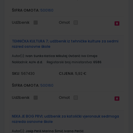
ŠIFRA OMOTA:
500160
Udžbenik
Omot
TEHNIČKA KULTURA 7; udžbenik iz tehničke kulture za sedmi
razred osnovne škole
Autor(i):
Ivan Sunko Katica Mikulaj Ovčarić Ivo Crnoja
Nakladnik:
ALFA d.d.
Registarski broj ministarstva:
6586
SKU:
CIJENA:
567430
5,92 €
ŠIFRA OMOTA:
500160
Udžbenik
Omot
NEKA JE BOG PRVI; udžbenik za katolički vjeronauk sedmoga
razreda osnovne škole
Autor(i):
Josip Periš Marina Šimić Ivana Perčić