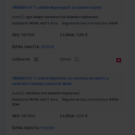
VREMEPLOV 7; udžbenik povijesti za sedmi razred
Autor(i):
Igor Despot Gordana Frol Miljenko Hajdarović
Nakladnik:
PROFIL KLETT d.o.o.
Registarski broj ministarstva:
6936
SKU:
CIJENA:
567419
11,85 €
ŠIFRA OMOTA:
500159
Udžbenik
Omot
VREMEPLOV 7; radna bilježnica za nastavu povijesti u
sedmom razredu osnovne škole
Autor(i):
Gordana Frol Miljenko Hajdarović
Nakladnik:
PROFIL KLETT d.o.o.
Registarski broj ministarstva:
6936-
DOM
SKU:
CIJENA:
567420
11,00 €
ŠIFRA OMOTA:
500159