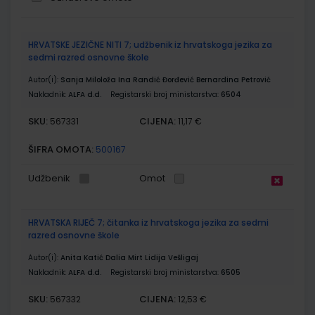
Grupirani
HRVATSKE JEZIČNE NITI 7; udžbenik iz hrvatskoga jezika za
proizvodi
sedmi razred osnovne škole
Autor(i):
Sanja Miloloža Ina Randić Đorđević Bernardina Petrović
Nakladnik:
ALFA d.d.
Registarski broj ministarstva:
6504
SKU:
CIJENA:
567331
11,17 €
ŠIFRA OMOTA:
500167
Udžbenik
Omot
HRVATSKA RIJEČ 7; čitanka iz hrvatskoga jezika za sedmi
razred osnovne škole
Autor(i):
Anita Katić Dalia Mirt Lidija Vešligaj
Nakladnik:
ALFA d.d.
Registarski broj ministarstva:
6505
SKU:
CIJENA:
567332
12,53 €