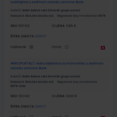
sadržajima u sedmom razredu osnovne škole
Autor(i):
Babić Bubica Leko Dimovski grupa autora
Nakladnik:
ŠKOLSKA KNJIGA d.d.
Registarski broj ministarstva:
6979
SKU:
CIJENA:
567412
11,85 €
ŠIFRA OMOTA:
500177
Udžbenik
Omot
#MOJPORTAL7; radna bilježnica za informatiku u sedmom
razredu osnovne škole
Autor(i):
Babić Bubica Leko Dimovski grupa autora
Nakladnik:
ŠKOLSKA KNJIGA d.d.
Registarski broj ministarstva:
6979-DOM
SKU:
CIJENA:
567413
13,60 €
ŠIFRA OMOTA:
500177