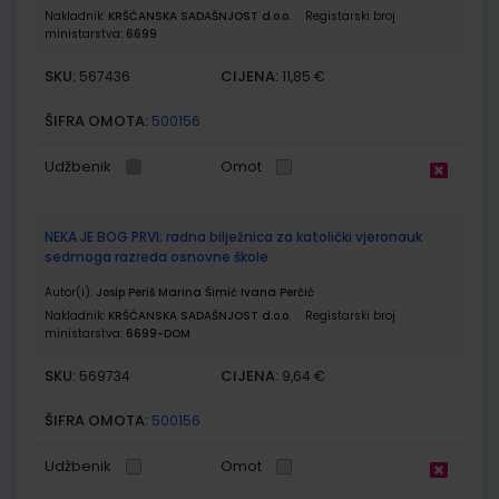
Nakladnik:
KRŠĆANSKA SADAŠNJOST d.o.o.
Registarski broj
ministarstva:
6699
SKU:
CIJENA:
567436
11,85 €
ŠIFRA OMOTA:
500156
Udžbenik
Omot
NEKA JE BOG PRVI; radna bilježnica za katolički vjeronauk
sedmoga razreda osnovne škole
Autor(i):
Josip Periš Marina Šimić Ivana Perčić
Nakladnik:
KRŠĆANSKA SADAŠNJOST d.o.o.
Registarski broj
ministarstva:
6699-DOM
SKU:
CIJENA:
569734
9,64 €
ŠIFRA OMOTA:
500156
Udžbenik
Omot