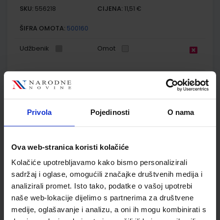
SKU:
CIJENA:
556218
11,51 €
ŠIFRA OMOTA:
500160
Udžbenik
Omot
KEMIJA 7; radna bilježnica iz kemije za sedmi razred
osnovne škole
Autor(i):
Mamić Mrvoš-Sermeki Peradinović Ribarić
Privola
Pojedinosti
O nama
Nakladnik:
ALFA d.d.
Registarski broj ministarstva:
6086-DOM
SKU:
CIJENA:
556482
12,00 €
Ova web-stranica koristi kolačiće
ŠIFRA OMOTA:
500167
Kolačiće upotrebljavamo kako bismo personalizirali
Udžbenik
Omot
sadržaj i oglase, omogućili značajke društvenih medija i
analizirali promet. Isto tako, podatke o vašoj upotrebi
naše web-lokacije dijelimo s partnerima za društvene
MOJA ZEMLJA 3; udžbenik iz geografije za sedmi razred
medije, oglašavanje i analizu, a oni ih mogu kombinirati s
osnovne škole