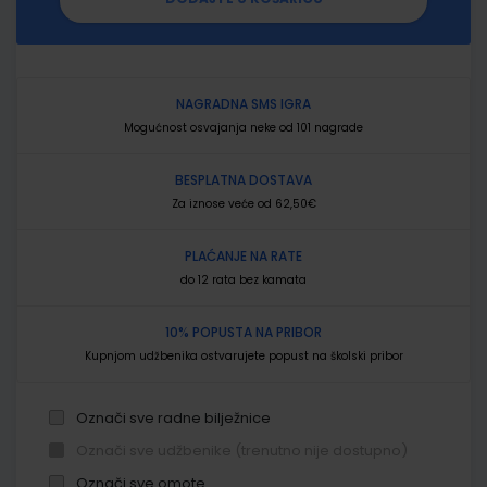
NAGRADNA SMS IGRA
Mogućnost osvajanja neke od 101 nagrade
BESPLATNA DOSTAVA
Za iznose veće od 62,50€
PLAĆANJE NA RATE
do 12 rata bez kamata
10% POPUSTA NA PRIBOR
Kupnjom udžbenika ostvarujete popust na školski pribor
Označi sve radne bilježnice
Označi sve udžbenike (trenutno nije dostupno)
Označi sve omote