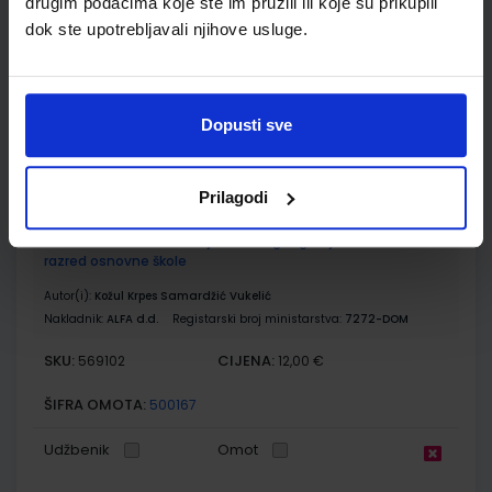
drugim podacima koje ste im pružili ili koje su prikupili
Autor(i):
Kožul Krpes Samardžić Vukelić
dok ste upotrebljavali njihove usluge.
Nakladnik:
ALFA d.d.
Registarski broj ministarstva:
7272
SKU:
CIJENA:
569101
12,04 €
Dopusti sve
ŠIFRA OMOTA:
500167
Udžbenik
Omot
Prilagodi
MOJA ZEMLJA 3; radna bilježnica iz geografije za sedmi
razred osnovne škole
Autor(i):
Kožul Krpes Samardžić Vukelić
Nakladnik:
ALFA d.d.
Registarski broj ministarstva:
7272-DOM
SKU:
CIJENA:
569102
12,00 €
ŠIFRA OMOTA:
500167
Udžbenik
Omot