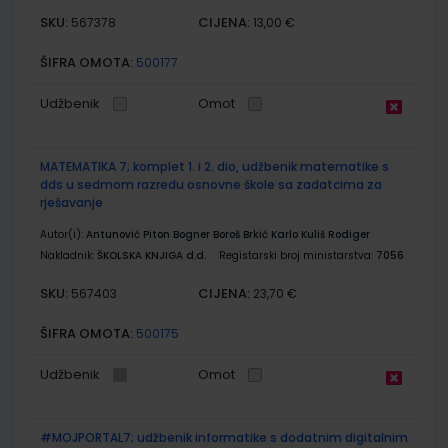
SKU:
CIJENA:
567378
13,00 €
ŠIFRA OMOTA:
500177
Udžbenik
Omot
MATEMATIKA 7; komplet 1. i 2. dio, udžbenik matematike s
dds u sedmom razredu osnovne škole sa zadatcima za
rješavanje
Autor(i):
Antunović Piton Bogner Boroš Brkić Karlo Kuliš Rodiger
Nakladnik:
ŠKOLSKA KNJIGA d.d.
Registarski broj ministarstva:
7056
SKU:
CIJENA:
567403
23,70 €
ŠIFRA OMOTA:
500175
Udžbenik
Omot
#MOJPORTAL7; udžbenik informatike s dodatnim digitalnim