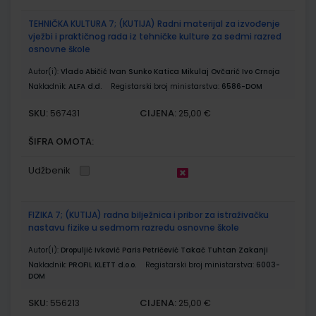
TEHNIČKA KULTURA 7; (KUTIJA) Radni materijal za izvođenje
vježbi i praktičnog rada iz tehničke kulture za sedmi razred
osnovne škole
Autor(i):
Vlado Abičić Ivan Sunko Katica Mikulaj Ovčarić Ivo Crnoja
Nakladnik:
ALFA d.d.
Registarski broj ministarstva:
6586-DOM
SKU:
CIJENA:
567431
25,00 €
ŠIFRA OMOTA:
Udžbenik
FIZIKA 7; (KUTIJA) radna bilježnica i pribor za istraživačku
nastavu fizike u sedmom razredu osnovne škole
Autor(i):
Dropuljić Ivković Paris Petričević Takač Tuhtan Zakanji
Nakladnik:
PROFIL KLETT d.o.o.
Registarski broj ministarstva:
6003-
DOM
SKU:
CIJENA:
556213
25,00 €