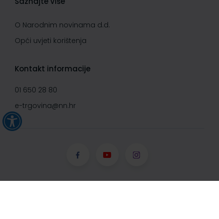
Saznajte više
O Narodnim novinama d.d.
Opći uvjeti korištenja
Kontakt informacije
01 650 28 80
e-trgovina@nn.hr