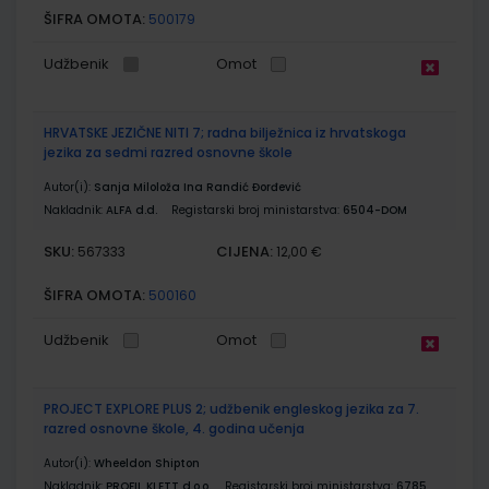
ŠIFRA OMOTA:
500179
Udžbenik
Omot
HRVATSKE JEZIČNE NITI 7; radna bilježnica iz hrvatskoga
jezika za sedmi razred osnovne škole
Autor(i):
Sanja Miloloža Ina Randić Đorđević
Nakladnik:
ALFA d.d.
Registarski broj ministarstva:
6504-DOM
SKU:
CIJENA:
567333
12,00 €
ŠIFRA OMOTA:
500160
Udžbenik
Omot
PROJECT EXPLORE PLUS 2; udžbenik engleskog jezika za 7.
razred osnovne škole, 4. godina učenja
Autor(i):
Wheeldon Shipton
Nakladnik:
PROFIL KLETT d.o.o.
Registarski broj ministarstva:
6785