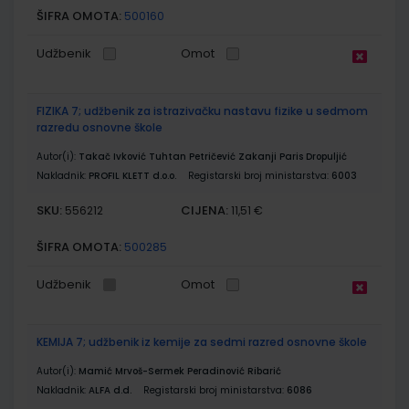
ŠIFRA OMOTA:
500160
Udžbenik
Omot
FIZIKA 7; udžbenik za istrazivačku nastavu fizike u sedmom
razredu osnovne škole
Autor(i):
Takač Ivković Tuhtan Petričević Zakanji Paris Dropuljić
Nakladnik:
PROFIL KLETT d.o.o.
Registarski broj ministarstva:
6003
SKU:
CIJENA:
556212
11,51 €
ŠIFRA OMOTA:
500285
Udžbenik
Omot
KEMIJA 7; udžbenik iz kemije za sedmi razred osnovne škole
Autor(i):
Mamić Mrvoš-Sermek Peradinović Ribarić
Nakladnik:
ALFA d.d.
Registarski broj ministarstva:
6086