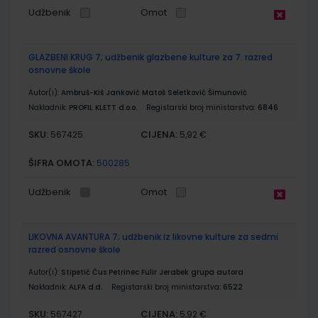
Udžbenik
Omot
GLAZBENI KRUG 7; udžbenik glazbene kulture za 7. razred
osnovne škole
Autor(i):
Ambruš-Kiš Janković Matoš Seletković Šimunović
Nakladnik:
PROFIL KLETT d.o.o.
Registarski broj ministarstva:
6846
SKU:
CIJENA:
567425
5,92 €
ŠIFRA OMOTA:
500285
Udžbenik
Omot
LIKOVNA AVANTURA 7; udžbenik iz likovne kulture za sedmi
razred osnovne škole
Autor(i):
Stipetić Čus Petrinec Fulir Jerabek grupa autora
Nakladnik:
ALFA d.d.
Registarski broj ministarstva:
6522
SKU:
CIJENA:
567427
5,92 €