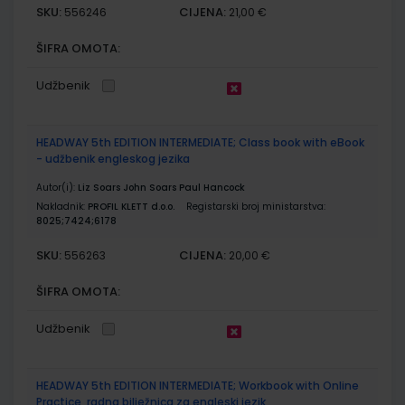
SKU:
CIJENA:
556246
21,00 €
ŠIFRA OMOTA:
Udžbenik
HEADWAY 5th EDITION INTERMEDIATE; Class book with eBook
- udžbenik engleskog jezika
Autor(i):
Liz Soars John Soars Paul Hancock
Nakladnik:
PROFIL KLETT d.o.o.
Registarski broj ministarstva:
8025;7424;6178
SKU:
CIJENA:
556263
20,00 €
ŠIFRA OMOTA:
Udžbenik
HEADWAY 5th EDITION INTERMEDIATE; Workbook with Online
Practice, radna bilježnica za engleski jezik