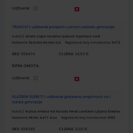
Udžbenik
TRAGOVI 1; udžbenik povijesti u prvom razredu gimnazije
Autor(i):
Mirela Caput Karolina Ujaković Svjetlana Vorel
Nakladnik:
ŠKOLSKA KNJIGA d.d.
Registarski broj ministarstva:
6472
SKU:
CIJENA:
556474
24,50 €
ŠIFRA OMOTA:
Udžbenik
GLAZBENI SUSRETI 1; udžbenik glazbene umjetnosti za 1.
razred gimnazije
Autor(i):
Ružica Ambruš-Kiš Nataša Perak Lovričević Ljiljana Ščedrov
Nakladnik:
PROFIL KLETT d.o.o.
Registarski broj ministarstva:
6193
SKU:
CIJENA:
556345
21,00 €