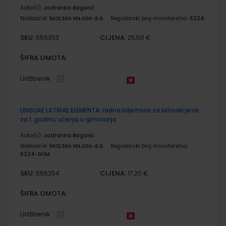
Autor(i):
Jadranka Bagarić
Nakladnik:
ŠKOLSKA KNJIGA d.d.
Registarski broj ministarstva:
6224
SKU:
CIJENA:
556353
25,50 €
ŠIFRA OMOTA:
Udžbenik
LINGUAE LATINAE ELEMENTA; radna bilježnica za latinski jezik
za 1. godinu učenja u gimnazija
Autor(i):
Jadranka Bagarić
Nakladnik:
ŠKOLSKA KNJIGA d.d.
Registarski broj ministarstva:
6224-DOM
SKU:
CIJENA:
556354
17,20 €
ŠIFRA OMOTA:
Udžbenik