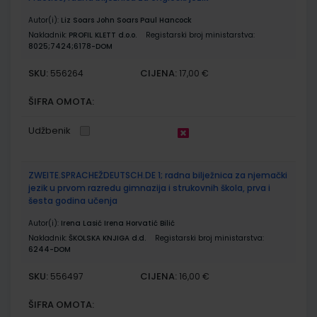
Autor(i):
Liz Soars John Soars Paul Hancock
Nakladnik:
PROFIL KLETT d.o.o.
Registarski broj ministarstva:
8025;7424;6178-DOM
SKU:
CIJENA:
556264
17,00 €
ŠIFRA OMOTA:
Udžbenik
ZWEITE.SPRACHEŽDEUTSCH.DE 1; radna bilježnica za njemački
jezik u prvom razredu gimnazija i strukovnih škola, prva i
šesta godina učenja
Autor(i):
Irena Lasić Irena Horvatić Bilić
Nakladnik:
ŠKOLSKA KNJIGA d.d.
Registarski broj ministarstva:
6244-DOM
SKU:
CIJENA:
556497
16,00 €
ŠIFRA OMOTA: