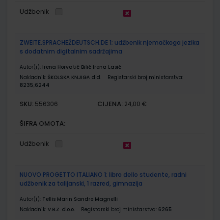
Udžbenik
ZWEITE.SPRACHEŽDEUTSCH.DE 1; udžbenik njemačkoga jezika
s dodatnim digitalnim sadržajima
Autor(i):
Irena Horvatić Bilić Irena Lasić
Nakladnik:
ŠKOLSKA KNJIGA d.d.
Registarski broj ministarstva:
8235;6244
SKU:
CIJENA:
556306
24,00 €
ŠIFRA OMOTA:
Udžbenik
NUOVO PROGETTO ITALIANO 1; libro dello studente, radni
udžbenik za talijanski, 1 razred, gimnazija
Autor(i):
Tellis Marin Sandro Magnelli
Nakladnik:
V.B.Z. d.o.o.
Registarski broj ministarstva:
6265