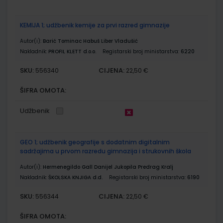
KEMIJA 1; udžbenik kemije za prvi razred gimnazije
Autor(i):
Barić Tominac Habuš Liber Vladušić
Nakladnik:
PROFIL KLETT d.o.o.
Registarski broj ministarstva:
6220
SKU:
CIJENA:
556340
22,50 €
ŠIFRA OMOTA:
Udžbenik
GEO 1; udžbenik geografije s dodatnim digitalnim
sadržajima u prvom razredu gimnazija i strukovnih škola
Autor(i):
Hermenegildo Gall Danijel Jukopila Predrag Kralj
Nakladnik:
ŠKOLSKA KNJIGA d.d.
Registarski broj ministarstva:
6190
SKU:
CIJENA:
556344
22,50 €
ŠIFRA OMOTA: