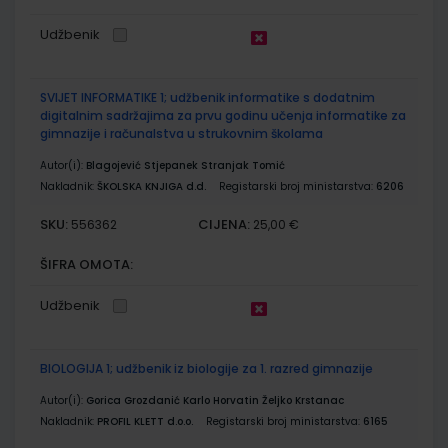
Udžbenik
SVIJET INFORMATIKE 1; udžbenik informatike s dodatnim
digitalnim sadržajima za prvu godinu učenja informatike za
gimnazije i računalstva u strukovnim školama
Autor(i):
Blagojević Stjepanek Stranjak Tomić
Nakladnik:
ŠKOLSKA KNJIGA d.d.
Registarski broj ministarstva:
6206
SKU:
CIJENA:
556362
25,00 €
ŠIFRA OMOTA:
Udžbenik
BIOLOGIJA 1; udžbenik iz biologije za 1. razred gimnazije
Autor(i):
Gorica Grozdanić Karlo Horvatin Željko Krstanac
Nakladnik:
PROFIL KLETT d.o.o.
Registarski broj ministarstva:
6165