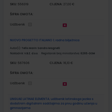
SKU:
CIJENA:
556319
27,00 €
ŠIFRA OMOTA:
Udžbenik
NUOVO PROGETTO ITALIANO 1; radna bilježnica
Autor(i):
Tellis Marin Sandro Magnelli
Nakladnik:
V.B.Z. d.o.o.
Registarski broj ministarstva:
6265-DOM
SKU:
CIJENA:
567606
16,10 €
ŠIFRA OMOTA:
Udžbenik
LINGUAE LATINAE ELEMENTA; udžbenik latinskoga jezika s
dodatnim digitalnim sadržajima za prvu godinu učenja u
gimnazijama