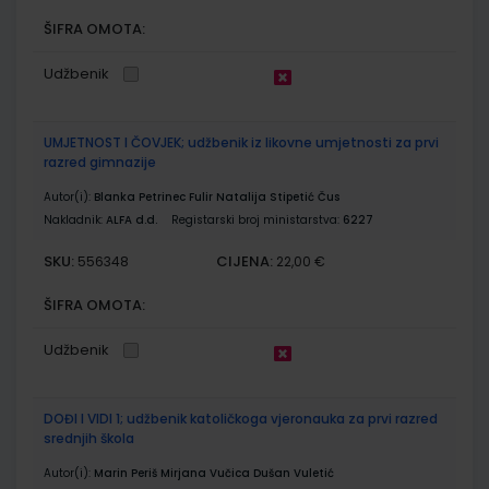
ŠIFRA OMOTA:
Udžbenik
UMJETNOST I ČOVJEK; udžbenik iz likovne umjetnosti za prvi
razred gimnazije
Autor(i):
Blanka Petrinec Fulir Natalija Stipetić Čus
Nakladnik:
ALFA d.d.
Registarski broj ministarstva:
6227
SKU:
CIJENA:
556348
22,00 €
ŠIFRA OMOTA:
Udžbenik
DOĐI I VIDI 1; udžbenik katoličkoga vjeronauka za prvi razred
srednjih škola
Autor(i):
Marin Periš Mirjana Vučica Dušan Vuletić