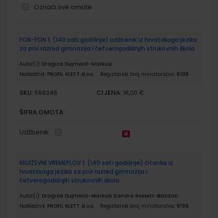
Označi sve omote
Grupirani
FON-FON 1; (140 sati godišnje) udžbenik iz hrvatskoga jezika
proizvodi
za prvi razred gimnazija i četverogodišnjih strukovnih škola
Autor(i):
Dragica Dujmović-Markusi
Nakladnik:
PROFIL KLETT d.o.o.
Registarski broj ministarstva:
6198
SKU:
CIJENA:
556245
16,00 €
ŠIFRA OMOTA:
Udžbenik
KNJIŽEVNI VREMEPLOV 1; (140 sati godišnje) čitanka iz
hrvatskoga jezika za prvi razred gimnazija i
četverogodišnjih strukovnih škola
Autor(i):
Dragica Dujmović-Markusi Sandra Rossett-Bazdan
Nakladnik:
PROFIL KLETT d.o.o.
Registarski broj ministarstva:
6199