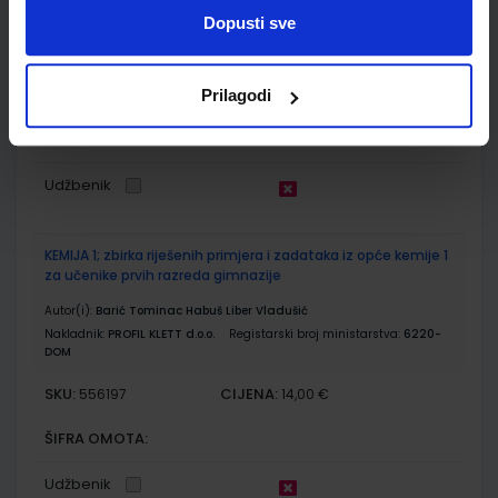
Dopusti sve
Autor(i):
Dubravko Horvat Dario Hrupec
Nakladnik:
ELEMENT d.o.o.
Registarski broj ministarstva:
6180
SKU:
CIJENA:
556336
29,00 €
Prilagodi
ŠIFRA OMOTA:
Udžbenik
KEMIJA 1; zbirka riješenih primjera i zadataka iz opće kemije 1
za učenike prvih razreda gimnazije
Autor(i):
Barić Tominac Habuš Liber Vladušić
Nakladnik:
PROFIL KLETT d.o.o.
Registarski broj ministarstva:
6220-
DOM
SKU:
CIJENA:
556197
14,00 €
ŠIFRA OMOTA:
Udžbenik