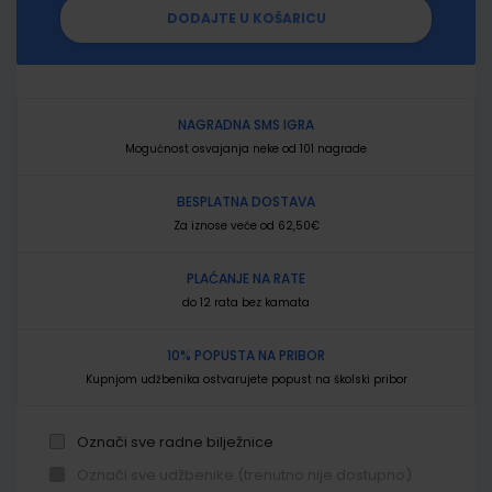
DODAJTE U KOŠARICU
NAGRADNA SMS IGRA
Mogućnost osvajanja neke od 101 nagrade
BESPLATNA DOSTAVA
Za iznose veće od 62,50€
PLAĆANJE NA RATE
do 12 rata bez kamata
10% POPUSTA NA PRIBOR
Kupnjom udžbenika ostvarujete popust na školski pribor
Označi sve radne bilježnice
Označi sve udžbenike (trenutno nije dostupno)