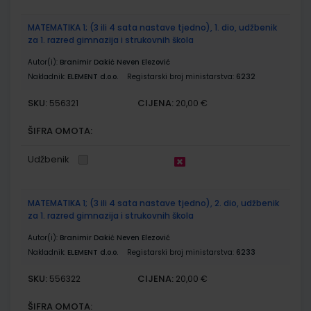
MATEMATIKA 1; (3 ili 4 sata nastave tjedno), 1. dio, udžbenik
za 1. razred gimnazija i strukovnih škola
Autor(i):
Branimir Dakić Neven Elezović
Nakladnik:
ELEMENT d.o.o.
Registarski broj ministarstva:
6232
SKU:
CIJENA:
556321
20,00 €
ŠIFRA OMOTA:
Udžbenik
MATEMATIKA 1; (3 ili 4 sata nastave tjedno), 2. dio, udžbenik
za 1. razred gimnazija i strukovnih škola
Autor(i):
Branimir Dakić Neven Elezović
Nakladnik:
ELEMENT d.o.o.
Registarski broj ministarstva:
6233
SKU:
CIJENA:
556322
20,00 €
ŠIFRA OMOTA: