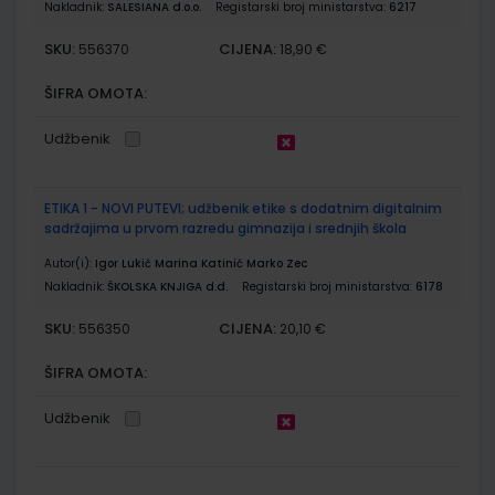
Nakladnik:
SALESIANA d.o.o.
Registarski broj ministarstva:
6217
SKU:
CIJENA:
556370
18,90 €
ŠIFRA OMOTA:
Udžbenik
ETIKA 1 - NOVI PUTEVI; udžbenik etike s dodatnim digitalnim
sadržajima u prvom razredu gimnazija i srednjih škola
Autor(i):
Igor Lukić Marina Katinić Marko Zec
Nakladnik:
ŠKOLSKA KNJIGA d.d.
Registarski broj ministarstva:
6178
SKU:
CIJENA:
556350
20,10 €
ŠIFRA OMOTA:
Udžbenik