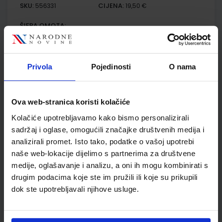
SKU:
CIJENA:
556331
19,50 €
ŠIFRA OMOTA:
Udžbenik
Privola
Pojedinosti
O nama
BIOLOGIJA 1; radna bilježnica iz biologije za 1. razred
gimnazije
Ova web-stranica koristi kolačiće
Autor(i):
Gorica Grozdanić Karlo Horvatin Željko Krstanac
Nakladnik:
PROFIL KLETT d.o.o.
Registarski broj ministarstva:
6165-
Kolačiće upotrebljavamo kako bismo personalizirali
DOM
sadržaj i oglase, omogućili značajke društvenih medija i
SKU:
CIJENA:
556495
17,50 €
analizirali promet. Isto tako, podatke o vašoj upotrebi
naše web-lokacije dijelimo s partnerima za društvene
ŠIFRA OMOTA:
medije, oglašavanje i analizu, a oni ih mogu kombinirati s
drugim podacima koje ste im pružili ili koje su prikupili
Udžbenik
dok ste upotrebljavali njihove usluge.
FIZIKA 1; (2 ili 3 sata nastave tjedno), udžbenik za 1. razred
gimnazija