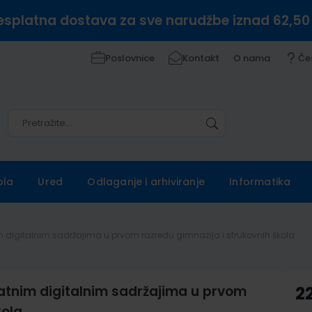
esplatna dostava za sve narudžbe iznad 62,50
Poslovnice
Kontakt
O nama
Če
Pretražite
Pretražite
ola
Ured
Odlaganje i arhiviranje
Informatika
m digitalnim sadržajima u prvom razredu gimnazija i strukovnih škola
datnim digitalnim sadržajima u prvom
2
kola