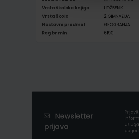
Vrsta školske knjige
UDŽBENIK
Vrsta škole
2 GIMNAZIJA
Nastavni predmet
GEOGRAFIJA
Reg br min
6190
Prijavi
Newsletter
inform
usluga
prijava
pogod