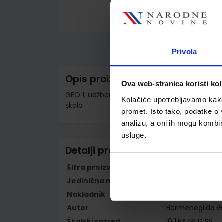
Skip
to
the
beginning
Privola
of
the
images
Opis proizvoda
gallery
Ova web-stranica koristi kol
GEO 1; udžbenik geografije s dodatnim digita
Kolačiće upotrebljavamo kako 
škola
promet. Isto tako, podatke o 
analizu, a oni ih mogu kombini
usluge.
Detalji proizvoda
Šifra proizvoda
556344
Jedinična mjera
kom
Nakladnik
ŠKOLSKA KNJIGA 
Autor
Hermenegildo Gal
Školski razred
10 1.RAZRED SŠ