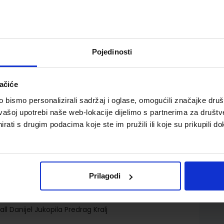
Pojedinosti
ačiće
lnim sadržajima u prvom razredu gimnazija i strukovnih
bismo personalizirali sadržaj i oglase, omogućili značajke društv
vašoj upotrebi naše web-lokacije dijelimo s partnerima za društv
rati s drugim podacima koje ste im pružili ili koje su prikupili do
Prilagodi
d.d.
l Danijel Jukopila Predrag Kralj