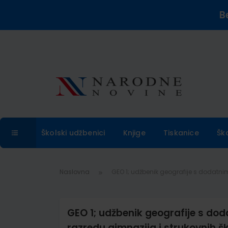
B
Školski udžbenici
Knjige
Tiskanice
Šk
Naslovna
GEO 1; udžbenik geografije s dodatni
GEO 1; udžbenik geografije s do
razredu gimnazija i strukovnih š