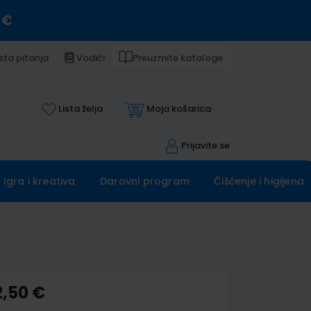
 €
sta pitanja
Vodiči
Preuzmite kataloge
Lista želja
Moja košarica
Prijavite se
Igra i kreativa
Darovni program
Čišćenje i higijena
2,50 €