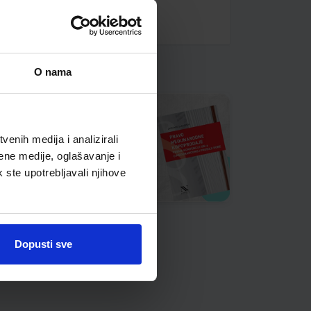
O nama
enih medija i analizirali
ene medije, oglašavanje i
k ste upotrebljavali njihove
Dopusti sve