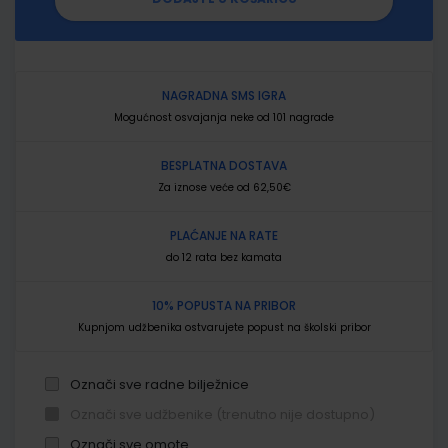
NAGRADNA SMS IGRA
Mogućnost osvajanja neke od 101 nagrade
BESPLATNA DOSTAVA
Za iznose veće od 62,50€
PLAĆANJE NA RATE
do 12 rata bez kamata
10% POPUSTA NA PRIBOR
Kupnjom udžbenika ostvarujete popust na školski pribor
Označi sve radne bilježnice
Označi sve udžbenike (trenutno nije dostupno)
Označi sve omote