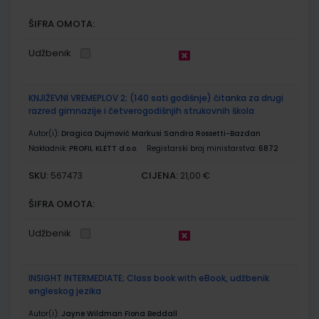
ŠIFRA OMOTA:
Udžbenik
KNJIŽEVNI VREMEPLOV 2; (140 sati godišnje) čitanka za drugi
razred gimnazije i četverogodišnjih strukovnih škola
Autor(i):
Dragica Dujmović Markusi Sandra Rossetti-Bazdan
Nakladnik:
PROFIL KLETT d.o.o.
Registarski broj ministarstva:
6872
SKU:
CIJENA:
567473
21,00 €
ŠIFRA OMOTA:
Udžbenik
INSIGHT INTERMEDIATE; Class book with eBook, udžbenik
engleskog jezika
Autor(i):
Jayne Wildman Fiona Beddall