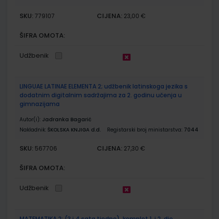
SKU:
CIJENA:
779107
23,00 €
ŠIFRA OMOTA:
Udžbenik
LINGUAE LATINAE ELEMENTA 2; udžbenik latinskoga jezika s
dodatnim digitalnim sadržajima za 2. godinu učenja u
gimnazijama
Autor(i):
Jadranka Bagarić
Nakladnik:
ŠKOLSKA KNJIGA d.d.
Registarski broj ministarstva:
7044
SKU:
CIJENA:
567706
27,30 €
ŠIFRA OMOTA:
Udžbenik
MATEMATIKA 2; (3 i 4 sata tjedno), komplet 1. i 2. dio,