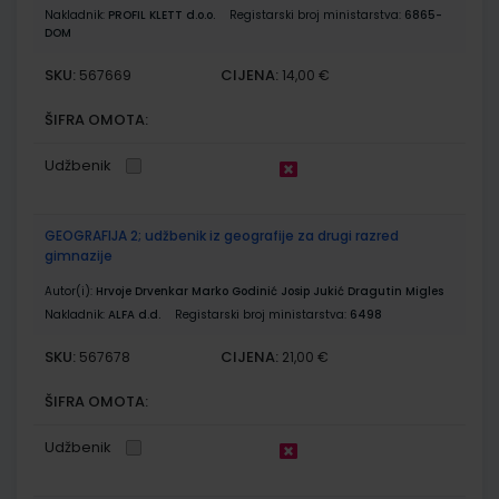
Nakladnik:
PROFIL KLETT d.o.o.
Registarski broj ministarstva:
6865-
DOM
SKU:
CIJENA:
567669
14,00 €
ŠIFRA OMOTA:
Udžbenik
GEOGRAFIJA 2; udžbenik iz geografije za drugi razred
gimnazije
Autor(i):
Hrvoje Drvenkar Marko Godinić Josip Jukić Dragutin Migles
Nakladnik:
ALFA d.d.
Registarski broj ministarstva:
6498
SKU:
CIJENA:
567678
21,00 €
ŠIFRA OMOTA:
Udžbenik