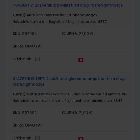
POVIJEST 2; udžbenik iz povijesti za drugi razred gimnazije
Autor(i):
Ante Birin Tomislav Šarlija Tihana Magaš
Nakladnik:
ALFA d.d.
Registarski broj ministarstva:
6557
SKU:
CIJENA:
567684
22,00 €
ŠIFRA OMOTA:
Udžbenik
GLAZBENI SUSRETI 2; udžbenik glazbene umjetnosti za drugi
razred gimnazije
Autor(i):
Nataša Perak Lovričević Ljiljana Ščedrov Ružica Ambruš-Kiš
Nakladnik:
PROFIL KLETT d.o.o.
Registarski broj ministarstva:
6847
SKU:
CIJENA:
567692
21,00 €
ŠIFRA OMOTA:
Udžbenik