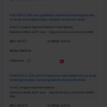
Grupirani
FON-FON 2; (140 sati godišnje) udžbenik hrvatskoga jezika
proizvodi
za drugi razred gimnazije i srednjih strukovnih škola
Autor(i):
Dragica Dujmović Markusi Tanja Španjić
Nakladnik:
PROFIL KLETT d.o.o.
Registarski broj ministarstva:
6839
SKU:
CIJENA:
567471
16,00 €
ŠIFRA OMOTA:
Udžbenik
FONOPLOV 2; (140 sati) integrirana radna bilježnica za drugi
razred gimnazije i četverogodišnjih strukovnih škola
Autor(i):
Dragica Dujmović Markusi
Nakladnik:
PROFIL KLETT d.o.o.
Registarski broj ministarstva:
6839-
DOM
SKU:
CIJENA:
567472
12,00 €