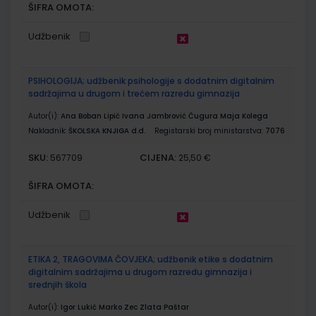
ŠIFRA OMOTA:
Udžbenik
PSIHOLOGIJA; udžbenik psihologije s dodatnim digitalnim
sadržajima u drugom i trećem razredu gimnazija
Autor(i):
Ana Boban Lipić Ivana Jambrović Čugura Maja Kolega
Nakladnik:
ŠKOLSKA KNJIGA d.d.
Registarski broj ministarstva:
7076
SKU:
CIJENA:
567709
25,50 €
ŠIFRA OMOTA:
Udžbenik
ETIKA 2, TRAGOVIMA ČOVJEKA; udžbenik etike s dodatnim
digitalnim sadržajima u drugom razredu gimnazija i
srednjih škola
Autor(i):
Igor Lukić Marko Zec Zlata Paštar