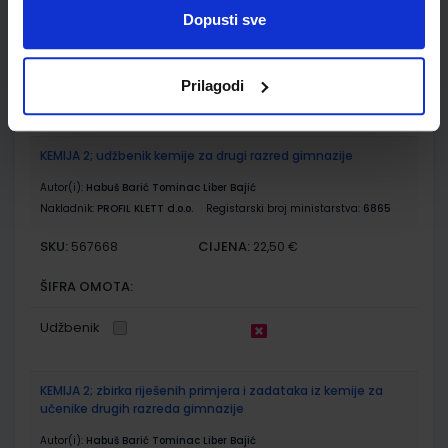
SKU:
CIJENA:
567657
13,00 €
Dopusti sve
ŠIFRA OMOTA:
Prilagodi
Udžbenik
KEMIJA 2; udžbenik kemije za drugi razred gimnazije
Autor(i):
Habuš Barić Tominac Liber Bajić
Nakladnik:
PROFIL KLETT d.o.o.
Registarski broj ministarstva:
6865
SKU:
CIJENA:
567668
22,50 €
ŠIFRA OMOTA:
Udžbenik
KEMIJA 2; zbirka riješenih primjera i zadataka iz kemije za
učenike drugih razreda gimnazije
Autor(i):
Habuš Barić Tominac Liber Bajić