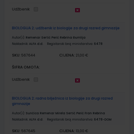
Udžbenik
BIOLOGIJA 2; udžbenik iz biologije za drugi razred gimnazije
Autor(i):
Remenar Sertić Perić Rebrina Đumlija
Nakladnik:
ALFA d.d.
Registarski broj ministarstva:
6478
SKU:
CIJENA:
567644
21,00 €
ŠIFRA OMOTA:
Udžbenik
BIOLOGIJA 2; radna bilježnica iz biologije za drugi razred
gimnazije
Autor(i):
Sunčica Remenar Mirela Sertić Perić Fran Rebrina
Nakladnik:
ALFA d.d.
Registarski broj ministarstva:
6478-DOM
SKU:
CIJENA:
567645
13,00 €