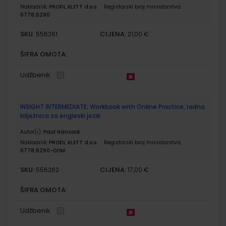
Nakladnik:
PROFIL KLETT d.o.o.
Registarski broj ministarstva:
6778;6290
SKU:
CIJENA:
556261
21,00 €
ŠIFRA OMOTA:
Udžbenik
INSIGHT INTERMEDIATE; Workbook with Online Practice, radna
bilježnica za engleski jezik
Autor(i):
Paul Hancock
Nakladnik:
PROFIL KLETT d.o.o.
Registarski broj ministarstva:
6778;6290-DOM
SKU:
CIJENA:
556262
17,00 €
ŠIFRA OMOTA:
Udžbenik