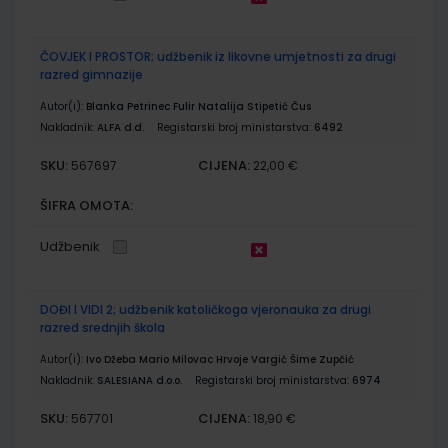
ČOVJEK I PROSTOR; udžbenik iz likovne umjetnosti za drugi
razred gimnazije
Autor(i):
Blanka Petrinec Fulir Natalija Stipetić Čus
Nakladnik:
ALFA d.d.
Registarski broj ministarstva:
6492
SKU:
CIJENA:
567697
22,00 €
ŠIFRA OMOTA:
Udžbenik
DOĐI I VIDI 2; udžbenik katoličkoga vjeronauka za drugi
razred srednjih škola
Autor(i):
Ivo Džeba Mario Milovac Hrvoje Vargić Šime Zupčić
Nakladnik:
SALESIANA d.o.o.
Registarski broj ministarstva:
6974
SKU:
CIJENA:
567701
18,90 €