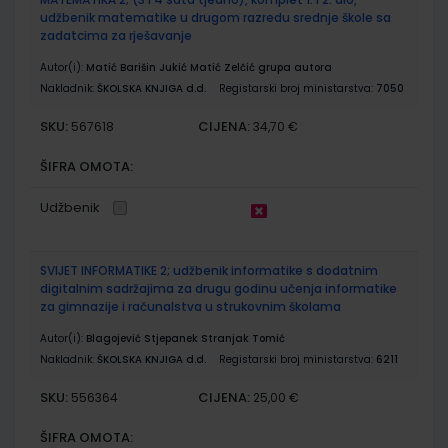
udžbenik matematike u drugom razredu srednje škole sa
zadatcima za rješavanje
Autor(i):
Matić Barišin Jukić Matić Zelčić grupa autora
Nakladnik:
ŠKOLSKA KNJIGA d.d.
Registarski broj ministarstva:
7050
SKU:
CIJENA:
567618
34,70 €
ŠIFRA OMOTA:
Udžbenik
SVIJET INFORMATIKE 2; udžbenik informatike s dodatnim
digitalnim sadržajima za drugu godinu učenja informatike
za gimnazije i računalstva u strukovnim školama
Autor(i):
Blagojević Stjepanek Stranjak Tomić
Nakladnik:
ŠKOLSKA KNJIGA d.d.
Registarski broj ministarstva:
6211
SKU:
CIJENA:
556364
25,00 €
ŠIFRA OMOTA: