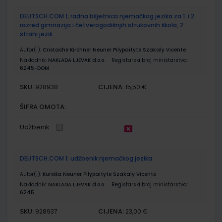
DEUTSCH.COM 1; radna bilježnica njemačkog jezika za 1. i 2.
razred gimnazija i četverogodišnjih strukovnih škola, 2.
strani jezik
Autor(i):
Cristache Kirchner Neuner Pilypaityte Szakaly Vicente
Nakladnik:
NAKLADA LJEVAK d.o.o.
Registarski broj ministarstva:
6245-DOM
SKU:
CIJENA:
928938
15,50 €
ŠIFRA OMOTA:
Udžbenik
DEUTSCH.COM 1; udžbenik njemačkog jezika
Autor(i):
Kursiša Neuner Pilypaityte Szakaly Vicente
Nakladnik:
NAKLADA LJEVAK d.o.o.
Registarski broj ministarstva:
6245
SKU:
CIJENA:
928937
23,00 €