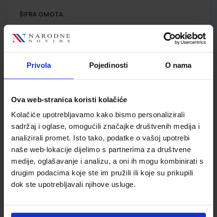
ŠIFRA OMOTA:
Udžbenik
FIZIKA 2; udžbenik iz fizike za drugi razred gimnazije
Privola
Pojedinosti
O nama
Autor(i):
Jakov Labor Jasmina Zelenko Paduan
Nakladnik:
ALFA d.d.
Registarski broj ministarstva:
6493
Ova web-stranica koristi kolačiće
SKU:
CIJENA:
567656
22,00 €
Kolačiće upotrebljavamo kako bismo personalizirali
sadržaj i oglase, omogućili značajke društvenih medija i
ŠIFRA OMOTA:
analizirali promet. Isto tako, podatke o vašoj upotrebi
Udžbenik
naše web-lokacije dijelimo s partnerima za društvene
medije, oglašavanje i analizu, a oni ih mogu kombinirati s
drugim podacima koje ste im pružili ili koje su prikupili
FIZIKA 2; zbirka zadataka iz fizike za drugi razred gimnazije
dok ste upotrebljavali njihove usluge.
Autor(i):
Jakov Labor Jasmina Zelenko Paduan
Nakladnik:
ALFA d.d.
Registarski broj ministarstva:
6493-DOM