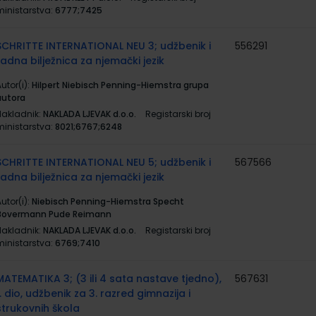
ministarstva:
6777;7425
SCHRITTE INTERNATIONAL NEU 3; udžbenik i
556291
radna bilježnica za njemački jezik
utor(i):
Hilpert Niebisch Penning-Hiemstra grupa
autora
Nakladnik:
NAKLADA LJEVAK d.o.o.
Registarski broj
ministarstva:
8021;6767;6248
SCHRITTE INTERNATIONAL NEU 5; udžbenik i
567566
radna bilježnica za njemački jezik
utor(i):
Niebisch Penning-Hiemstra Specht
Bovermann Pude Reimann
Nakladnik:
NAKLADA LJEVAK d.o.o.
Registarski broj
ministarstva:
6769;7410
MATEMATIKA 3; (3 ili 4 sata nastave tjedno),
567631
1. dio, udžbenik za 3. razred gimnazija i
strukovnih škola