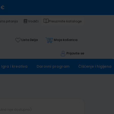
 €
sta pitanja
Vodiči
Preuzmite kataloge
Lista želja
Moja košarica
Prijavite se
Igra i kreativa
Darovni program
Čišćenje i higijena
utno nije dostupno)