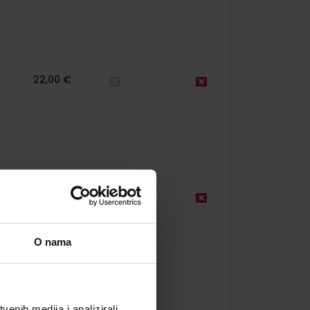
22,00 €
25,00 €
O nama
enih medija i analizirali