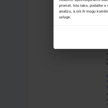
promet. Isto tako, podatke o 
analizu, a oni ih mogu kombini
usluge.
A
A
A