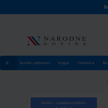
B
Školski udžbenici
Knjige
Tiskanice
Šk
UKUPNO - ODABRANI UDŽBENICI