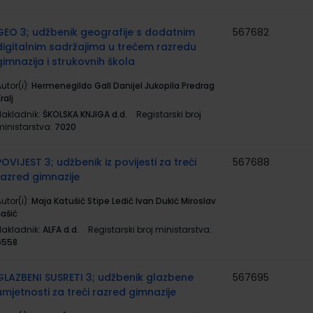
GEO 3; udžbenik geografije s dodatnim
567682
digitalnim sadržajima u trećem razredu
gimnazija i strukovnih škola
utor(i):
Hermenegildo Gall Danijel Jukopila Predrag
ralj
Nakladnik:
ŠKOLSKA KNJIGA d.d.
Registarski broj
ministarstva:
7020
POVIJEST 3; udžbenik iz povijesti za treći
567688
razred gimnazije
utor(i):
Maja Katušić Stipe Ledić Ivan Dukić Miroslav
Šašić
Nakladnik:
ALFA d.d.
Registarski broj ministarstva:
6558
GLAZBENI SUSRETI 3; udžbenik glazbene
567695
umjetnosti za treći razred gimnazije