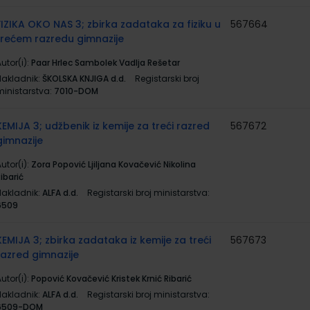
FIZIKA OKO NAS 3; zbirka zadataka za fiziku u
567664
trećem razredu gimnazije
utor(i):
Paar Hrlec Sambolek Vadlja Rešetar
Nakladnik:
ŠKOLSKA KNJIGA d.d.
Registarski broj
ministarstva:
7010-DOM
KEMIJA 3; udžbenik iz kemije za treći razred
567672
gimnazije
utor(i):
Zora Popović Ljiljana Kovačević Nikolina
ibarić
Nakladnik:
ALFA d.d.
Registarski broj ministarstva:
6509
KEMIJA 3; zbirka zadataka iz kemije za treći
567673
razred gimnazije
utor(i):
Popović Kovačević Kristek Krnić Ribarić
Nakladnik:
ALFA d.d.
Registarski broj ministarstva:
6509-DOM