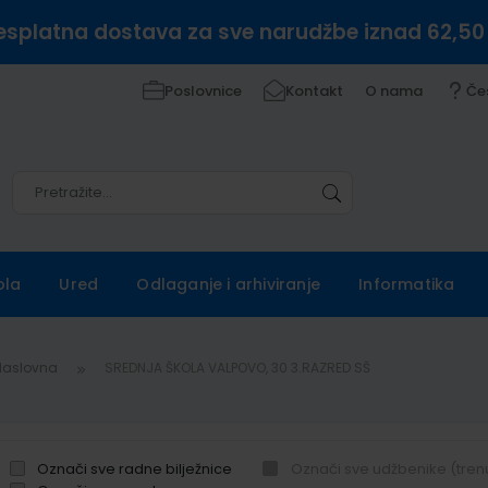
esplatna dostava za sve narudžbe iznad 62,50
Poslovnice
Kontakt
O nama
Če
Pretražite
Pretražite
ola
Ured
Odlaganje i arhiviranje
Informatika
Naslovna
SREDNJA ŠKOLA VALPOVO, 30 3.RAZRED SŠ
Označi sve radne bilježnice
Označi sve udžbenike (tren