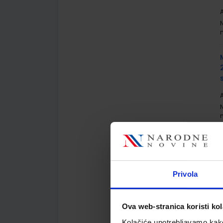
A
A
Privola
A
Ova web-stranica koristi kol
Kolačiće upotrebljavamo kako 