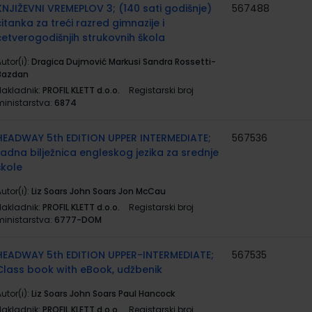
KNJIŽEVNI VREMEPLOV 3; (140 sati godišnje)
567488
čitanka za treći razred gimnazije i
četverogodišnjih strukovnih škola
utor(i):
Dragica Dujmović Markusi Sandra Rossetti-
Bazdan
Nakladnik:
PROFIL KLETT d.o.o.
Registarski broj
ministarstva:
6874
HEADWAY 5th EDITION UPPER INTERMEDIATE;
567536
radna bilježnica engleskog jezika za srednje
škole
utor(i):
Liz Soars John Soars Jon McCau
Nakladnik:
PROFIL KLETT d.o.o.
Registarski broj
ministarstva:
6777-DOM
HEADWAY 5th EDITION UPPER-INTERMEDIATE;
567535
Class book with eBook, udžbenik
utor(i):
Liz Soars John Soars Paul Hancock
Nakladnik:
PROFIL KLETT d.o.o.
Registarski broj