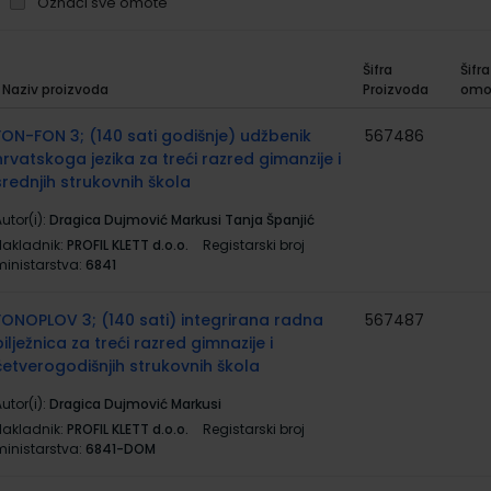
Označi sve omote
Šifra
Šifra
Naziv proizvoda
Proizvoda
omo
rupirani
roizvodi
FON-FON 3; (140 sati godišnje) udžbenik
567486
hrvatskoga jezika za treći razred gimanzije i
srednjih strukovnih škola
utor(i):
Dragica Dujmović Markusi Tanja Španjić
Nakladnik:
PROFIL KLETT d.o.o.
Registarski broj
ministarstva:
6841
FONOPLOV 3; (140 sati) integrirana radna
567487
bilježnica za treći razred gimnazije i
četverogodišnjih strukovnih škola
utor(i):
Dragica Dujmović Markusi
Nakladnik:
PROFIL KLETT d.o.o.
Registarski broj
ministarstva:
6841-DOM