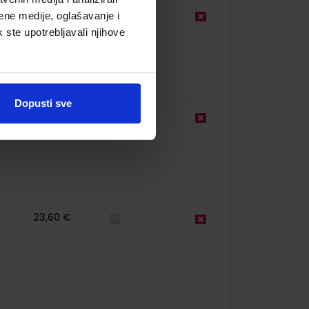
21,00 €
ene medije, oglašavanje i
k ste upotrebljavali njihove
Dopusti sve
13,00 €
23,60 €