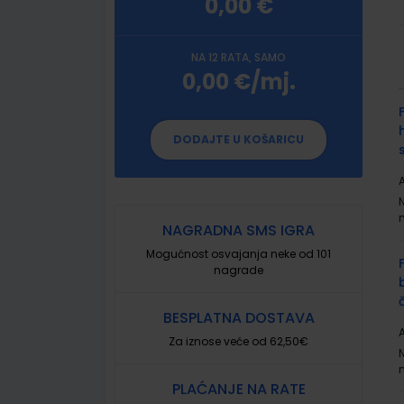
0,00 €
NA 12 RATA, SAMO
0,00 €/mj.
G
p
DODAJTE U KOŠARICU
A
NAGRADNA SMS IGRA
Mogućnost osvajanja neke od 101
nagrade
BESPLATNA DOSTAVA
A
Za iznose veće od 62,50€
PLAĆANJE NA RATE