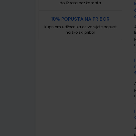
do 12 rata bez kamata
10% POPUSTA NA PRIBOR
Kupnjom udžbenika ostvarujete popust
A
na školski pribor
A
A