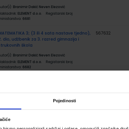
utor(i):
Branimir Dakić Neven Elezović
Nakladnik:
ELEMENT d.o.o.
Registarski broj
ministarstva:
6681
MATEMATIKA 3; (3 ili 4 sata nastave tjedno),
567632
2. dio, udžbenik za 3. razred gimnazija i
strukovnih škola
utor(i):
Branimir Dakić Neven Elezović
Nakladnik:
ELEMENT d.o.o.
Registarski broj
ministarstva:
6682
SVIJET INFORMATIKE 3; udžbenik informatike s
567640
dodatnim digitalnim sadržajima u trećem
razredu gimnazija
Pojedinosti
utor(i):
Šafar Đerki Leventić Ivanković-Ižaković
Stjepanek Tomić
Nakladnik:
ŠKOLSKA KNJIGA d.d.
Registarski broj
ačiće
ministarstva:
7086
bismo personalizirali sadržaj i oglase, omogućili značajke društv