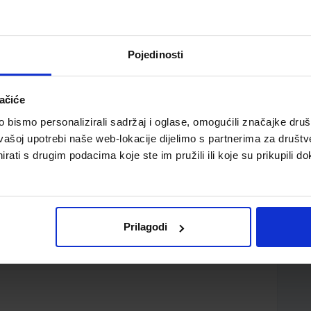
Pojedinosti
ačiće
red gimnazije
bismo personalizirali sadržaj i oglase, omogućili značajke društv
vašoj upotrebi naše web-lokacije dijelimo s partnerima za društv
rati s drugim podacima koje ste im pružili ili koje su prikupili do
Prilagodi
čica Remenar Valerija Begić