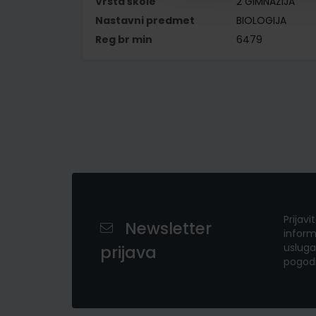
Vrsta škole
2 GIMNAZIJA
Nastavni predmet
BIOLOGIJA
Reg br min
6479
Prijavi
Newsletter
inform
usluga
prijava
pogod