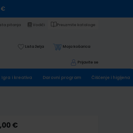
 €
sta pitanja
Vodiči
Preuzmite kataloge
Lista želja
Moja košarica
Prijavite se
Igra i kreativa
Darovni program
Čišćenje i higijena
,00 €