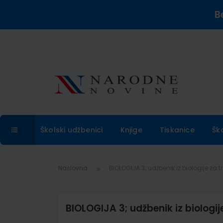
B
Školski udžbenici
Knjige
Tiskanice
Šk
Naslovna
BIOLOGIJA 3; udžbenik iz biologije za t
BIOLOGIJA 3; udžbenik iz biologij