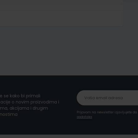
te se kako bi primali
acije o novim proizvodima i
ma, akcijama i drugim
Prijavom na newsletter izjavljujete d
nostima
podataka