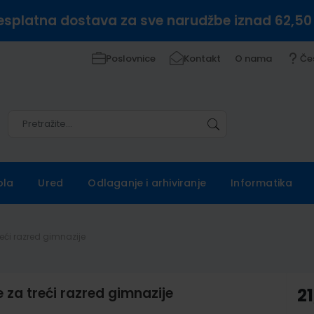
esplatna dostava za sve narudžbe iznad 62,50
Poslovnice
Kontakt
O nama
Če
Pretražite
Pretražite
ola
Ured
Odlaganje i arhiviranje
Informatika
reći razred gimnazije
e za treći razred gimnazije
21