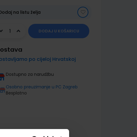
Dodaj na listu želja
DODAJ U KOŠARICU
ostava
ostavljamo po cijeloj Hrvatskoj
Dostupno za narudžbu
Osobno preuzimanje u PC Zagreb
Besplatno