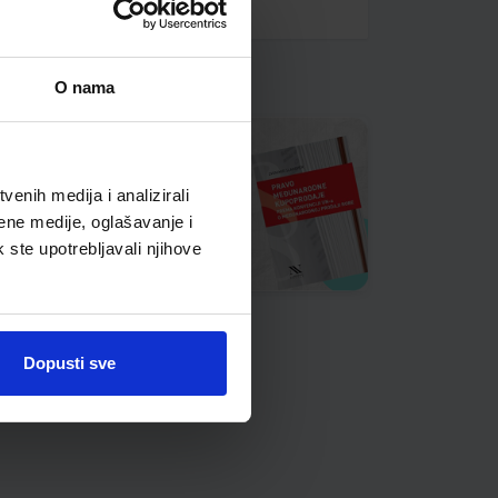
O nama
enih medija i analizirali
ene medije, oglašavanje i
k ste upotrebljavali njihove
Dopusti sve