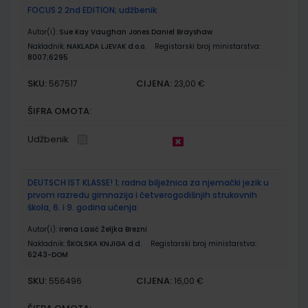
FOCUS 2 2nd EDITION; udžbenik
Autor(i):
Sue Kay Vaughan Jones Daniel Brayshaw
Nakladnik:
NAKLADA LJEVAK d.o.o.
Registarski broj ministarstva:
8007;6295
SKU:
CIJENA:
567517
23,00 €
ŠIFRA OMOTA:
Udžbenik
DEUTSCH IST KLASSE! 1; radna bilježnica za njemački jezik u
prvom razredu gimnazija i četverogodišnjih strukovnih
škola, 6. i 9. godina učenja
Autor(i):
Irena Lasić Željka Brezni
Nakladnik:
ŠKOLSKA KNJIGA d.d.
Registarski broj ministarstva:
6243-DOM
SKU:
CIJENA:
556496
16,00 €