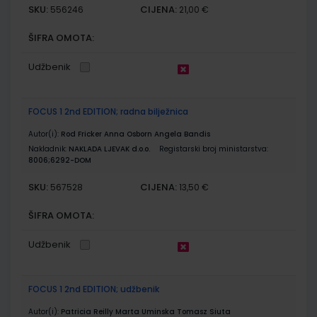
SKU:
CIJENA:
556246
21,00 €
ŠIFRA OMOTA:
Udžbenik
FOCUS 1 2nd EDITION; radna bilježnica
Autor(i):
Rod Fricker Anna Osborn Angela Bandis
Nakladnik:
NAKLADA LJEVAK d.o.o.
Registarski broj ministarstva:
8006;6292-DOM
SKU:
CIJENA:
567528
13,50 €
ŠIFRA OMOTA:
Udžbenik
FOCUS 1 2nd EDITION; udžbenik
Autor(i):
Patricia Reilly Marta Uminska Tomasz Siuta