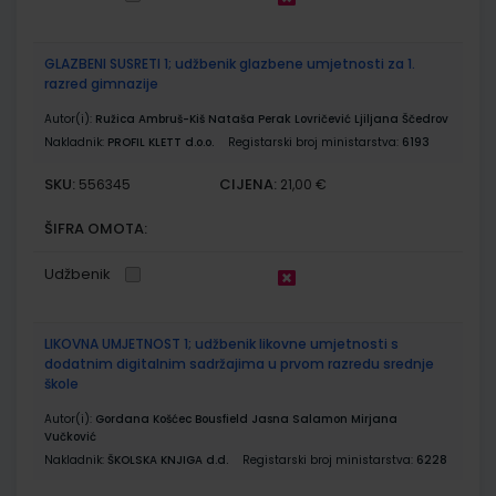
GLAZBENI SUSRETI 1; udžbenik glazbene umjetnosti za 1.
razred gimnazije
Autor(i):
Ružica Ambruš-Kiš Nataša Perak Lovričević Ljiljana Ščedrov
Nakladnik:
PROFIL KLETT d.o.o.
Registarski broj ministarstva:
6193
SKU:
CIJENA:
556345
21,00 €
ŠIFRA OMOTA:
Udžbenik
LIKOVNA UMJETNOST 1; udžbenik likovne umjetnosti s
dodatnim digitalnim sadržajima u prvom razredu srednje
škole
Autor(i):
Gordana Košćec Bousfield Jasna Salamon Mirjana
Vučković
Nakladnik:
ŠKOLSKA KNJIGA d.d.
Registarski broj ministarstva:
6228