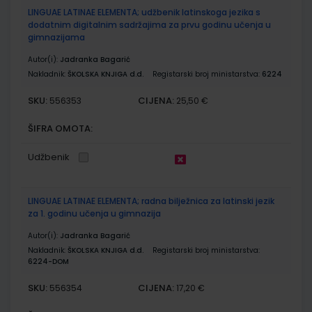
LINGUAE LATINAE ELEMENTA; udžbenik latinskoga jezika s
dodatnim digitalnim sadržajima za prvu godinu učenja u
gimnazijama
Autor(i):
Jadranka Bagarić
Nakladnik:
ŠKOLSKA KNJIGA d.d.
Registarski broj ministarstva:
6224
SKU:
CIJENA:
556353
25,50 €
ŠIFRA OMOTA:
Udžbenik
LINGUAE LATINAE ELEMENTA; radna bilježnica za latinski jezik
za 1. godinu učenja u gimnazija
Autor(i):
Jadranka Bagarić
Nakladnik:
ŠKOLSKA KNJIGA d.d.
Registarski broj ministarstva:
6224-DOM
SKU:
CIJENA:
556354
17,20 €