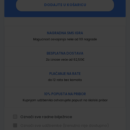
DODAJTE U KOŠARICU
NAGRADNA SMS IGRA
Mogućnost osvajanja neke od 101 nagrade
BESPLATNA DOSTAVA
Za iznose veće od 62,50€
PLAĆANJE NA RATE
do 12 rata bez kamata
10% POPUSTA NA PRIBOR
Kupnjom udžbenika ostvarujete popust na školski pribor
Označi sve radne bilježnice
Označi sve udžbenike (trenutno nije dostupno)