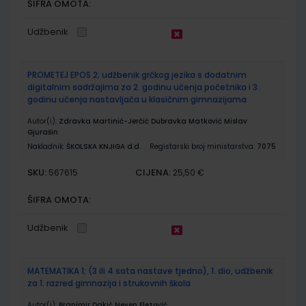
ŠIFRA OMOTA:
Udžbenik
PROMETEJ EPOS 2; udžbenik grčkog jezika s dodatnim
digitalnim sadržajima za 2. godinu učenja početnika i 3.
godinu učenja nastavljača u klasičnim gimnazijama
Autor(i):
Zdravka Martinić-Jerčić Dubravka Matković Mislav
Gjurašin
Nakladnik:
ŠKOLSKA KNJIGA d.d.
Registarski broj ministarstva:
7075
SKU:
CIJENA:
567615
25,50 €
ŠIFRA OMOTA:
Udžbenik
MATEMATIKA 1; (3 ili 4 sata nastave tjedno), 1. dio, udžbenik
za 1. razred gimnazija i strukovnih škola
Autor(i):
Branimir Dakić Neven Elezović