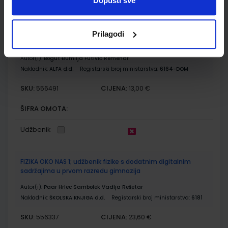
Udžbenik
Dopusti sve
BIOLOGIJA 1; radna bilježnica iz biologije za prvi razred
Prilagodi
gimnazije
Autor(i):
Bogut Đumlija Futivić Remenar
Nakladnik:
ALFA d.d.
Registarski broj ministarstva:
6164-DOM
SKU:
CIJENA:
556491
13,00 €
ŠIFRA OMOTA:
Udžbenik
FIZIKA OKO NAS 1; udžbenik fizike s dodatnim digitalnim
sadržajima u prvom razredu gimnazija
Autor(i):
Paar Hrlec Sambolek Vadlja Rešetar
Nakladnik:
ŠKOLSKA KNJIGA d.d.
Registarski broj ministarstva:
6181
SKU:
CIJENA:
556337
23,60 €