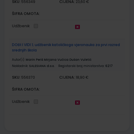
SKU:
CIJENA:
556349
23,60 €
ŠIFRA OMOTA:
Udžbenik
DOĐI I VIDI 1; udžbenik katoličkoga vjeronauka za prvi razred
srednjih škola
Autor(i):
Marin Periš Mirjana Vučica Dušan Vuletić
Nakladnik:
SALESIANA d.o.o.
Registarski broj ministarstva:
6217
SKU:
CIJENA:
556370
18,90 €
ŠIFRA OMOTA:
Udžbenik