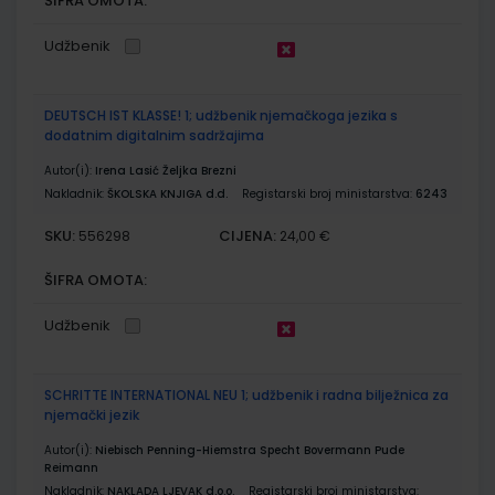
ŠIFRA OMOTA:
Udžbenik
DEUTSCH IST KLASSE! 1; udžbenik njemačkoga jezika s
dodatnim digitalnim sadržajima
Autor(i):
Irena Lasić Željka Brezni
Nakladnik:
ŠKOLSKA KNJIGA d.d.
Registarski broj ministarstva:
6243
SKU:
CIJENA:
556298
24,00 €
ŠIFRA OMOTA:
Udžbenik
SCHRITTE INTERNATIONAL NEU 1; udžbenik i radna bilježnica za
njemački jezik
Autor(i):
Niebisch Penning-Hiemstra Specht Bovermann Pude
Reimann
Nakladnik:
NAKLADA LJEVAK d.o.o.
Registarski broj ministarstva: