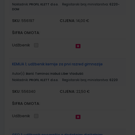
Nakladnik:
PROFIL KLETT d.o.o.
Registarski broj ministarstva:
6220-
DOM
SKU:
CIJENA:
556197
14,00 €
ŠIFRA OMOTA:
Udžbenik
KEMIJA 1; udžbenik kemije za prvi razred gimnazije
Autor(i):
Barić Tominac Habuš Liber Vladušić
Nakladnik:
PROFIL KLETT d.o.o.
Registarski broj ministarstva:
6220
SKU:
CIJENA:
556340
22,50 €
ŠIFRA OMOTA:
Udžbenik
GEO 1; udžbenik geografije s dodatnim digitalnim