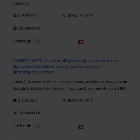
8019;6241
SKU:
CIJENA:
556299
29,00 €
ŠIFRA OMOTA:
Udžbenik
PROMETEJ MYTHOS; udžbenik grčkoga jezika s dodatnim
digitalnim sadržajima za prvu godinu učenja u
gimnazijama, 1 razred
Autor(i):
Zdravka Martinić Jerčić Dubravka Matković Mislav Gjurašin
Nakladnik:
ŠKOLSKA KNJIGA d.d.
Registarski broj ministarstva:
6195
SKU:
CIJENA:
556356
25,50 €
ŠIFRA OMOTA:
Udžbenik