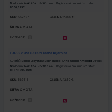
Nakladnik:
NAKLADA LJEVAK d.o.o.
Registarski broj ministarstva:
8006;6292
SKU:
CIJENA:
567527
23,00 €
ŠIFRA OMOTA:
Udžbenik
FOCUS 2 2nd EDITION; radna bilježnica
Autor(i):
Daniel Brayshaw Dean Russell Anna Osborn Amanda Davies
Nakladnik:
NAKLADA LJEVAK d.o.o.
Registarski broj ministarstva:
8007;6295-DOM
SKU:
CIJENA:
567518
13,50 €
ŠIFRA OMOTA:
Udžbenik