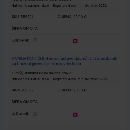
Nakladnik:
ELEMENT d.o.o.
Registarski broj ministarstva:
6232
SKU:
CIJENA:
556321
20,00 €
ŠIFRA OMOTA:
Udžbenik
MATEMATIKA 1; (3 ili 4 sata nastave tjedno), 2. dio, udžbenik
za 1. razred gimnazija i strukovnih škola
Autor(i):
Branimir Dakić Neven Elezović
Nakladnik:
ELEMENT d.o.o.
Registarski broj ministarstva:
6233
SKU:
CIJENA:
556322
20,00 €
ŠIFRA OMOTA:
Udžbenik