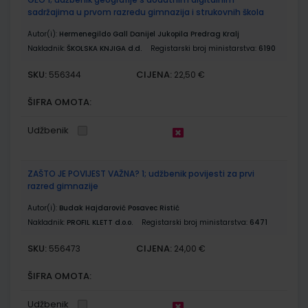
sadržajima u prvom razredu gimnazija i strukovnih škola
Autor(i):
Hermenegildo Gall Danijel Jukopila Predrag Kralj
Nakladnik:
ŠKOLSKA KNJIGA d.d.
Registarski broj ministarstva:
6190
SKU:
CIJENA:
556344
22,50 €
ŠIFRA OMOTA:
Udžbenik
ZAŠTO JE POVIJEST VAŽNA? 1; udžbenik povijesti za prvi
razred gimnazije
Autor(i):
Budak Hajdarović Posavec Ristić
Nakladnik:
PROFIL KLETT d.o.o.
Registarski broj ministarstva:
6471
SKU:
CIJENA:
556473
24,00 €
ŠIFRA OMOTA:
Udžbenik