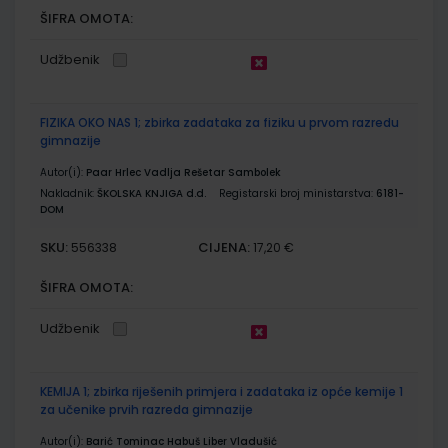
ŠIFRA OMOTA:
Udžbenik
FIZIKA OKO NAS 1; zbirka zadataka za fiziku u prvom razredu
gimnazije
Autor(i):
Paar Hrlec Vadlja Rešetar Sambolek
Nakladnik:
ŠKOLSKA KNJIGA d.d.
Registarski broj ministarstva:
6181-
DOM
SKU:
CIJENA:
556338
17,20 €
ŠIFRA OMOTA:
Udžbenik
KEMIJA 1; zbirka riješenih primjera i zadataka iz opće kemije 1
za učenike prvih razreda gimnazije
Autor(i):
Barić Tominac Habuš Liber Vladušić