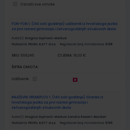
Označi sve omote
Grupirani
FON-FON 1; (140 sati godišnje) udžbenik iz hrvatskoga jezika
proizvodi
za prvi razred gimnazija i četverogodišnjih strukovnih škola
Autor(i):
Dragica Dujmović-Markusi
Nakladnik:
PROFIL KLETT d.o.o.
Registarski broj ministarstva:
6198
SKU:
CIJENA:
556245
16,00 €
ŠIFRA OMOTA:
Udžbenik
KNJIŽEVNI VREMEPLOV 1; (140 sati godišnje) čitanka iz
hrvatskoga jezika za prvi razred gimnazija i
četverogodišnjih strukovnih škola
Autor(i):
Dragica Dujmović-Markusi Sandra Rossett-Bazdan
Nakladnik:
PROFIL KLETT d.o.o.
Registarski broj ministarstva:
6199