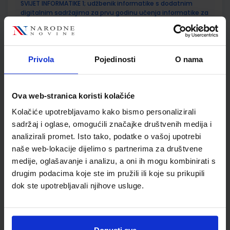
SVIJET INFORMATIKE 1; udžbenik informatike s dodatnim
digitalnim sadržajima za prvu godinu učenja informatike za
gimnazije i računalstva u strukovnim školama
Autor(i):
Blagojević Stjepanek Stranjak Tomić
Nakladnik:
ŠKOLSKA KNJIGA d.d.
Registarski broj ministarstva:
6206
Privola
Pojedinosti
O nama
SKU:
CIJENA:
556362
25,00 €
ŠIFRA OMOTA:
Ova web-stranica koristi kolačiće
Udžbenik
Kolačiće upotrebljavamo kako bismo personalizirali
sadržaj i oglase, omogućili značajke društvenih medija i
analizirali promet. Isto tako, podatke o vašoj upotrebi
BIOLOGIJA 1; udžbenik iz biologije za prvi razred gimnazije
naše web-lokacije dijelimo s partnerima za društvene
Autor(i):
Bogut Đumlija Futivić Remenar
medije, oglašavanje i analizu, a oni ih mogu kombinirati s
Nakladnik:
ALFA d.d.
Registarski broj ministarstva:
6164
drugim podacima koje ste im pružili ili koje su prikupili
dok ste upotrebljavali njihove usluge.
SKU:
CIJENA:
556330
21,00 €
ŠIFRA OMOTA: