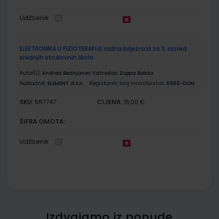
Udžbenik
ELEKTRONIKA U FIZIOTERAPIJI; radna bilježnica za 3. razred
srednjih strukovnih škola
Autor(i):
Andrea Bednjanec Vatroslav Zuppa Bakša
Nakladnik:
ELEMENT d.o.o.
Registarski broj ministarstva:
6666-DOM
SKU:
CIJENA:
567747
15,00 €
ŠIFRA OMOTA:
Udžbenik
Izdvajamo iz ponude