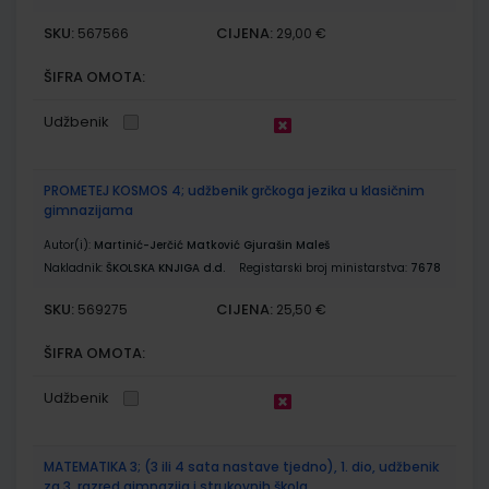
SKU:
CIJENA:
567566
29,00 €
ŠIFRA OMOTA:
Udžbenik
PROMETEJ KOSMOS 4; udžbenik grčkoga jezika u klasičnim
gimnazijama
Autor(i):
Martinić-Jerčić Matković Gjurašin Maleš
Nakladnik:
ŠKOLSKA KNJIGA d.d.
Registarski broj ministarstva:
7678
SKU:
CIJENA:
569275
25,50 €
ŠIFRA OMOTA:
Udžbenik
MATEMATIKA 3; (3 ili 4 sata nastave tjedno), 1. dio, udžbenik
za 3. razred gimnazija i strukovnih škola