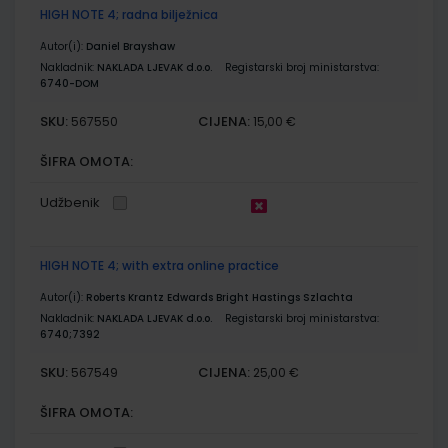
HIGH NOTE 4; radna bilježnica
Autor(i):
Daniel Brayshaw
Nakladnik:
NAKLADA LJEVAK d.o.o.
Registarski broj ministarstva:
6740-DOM
SKU:
CIJENA:
567550
15,00 €
ŠIFRA OMOTA:
Udžbenik
HIGH NOTE 4; with extra online practice
Autor(i):
Roberts Krantz Edwards Bright Hastings Szlachta
Nakladnik:
NAKLADA LJEVAK d.o.o.
Registarski broj ministarstva:
6740;7392
SKU:
CIJENA:
567549
25,00 €
ŠIFRA OMOTA: