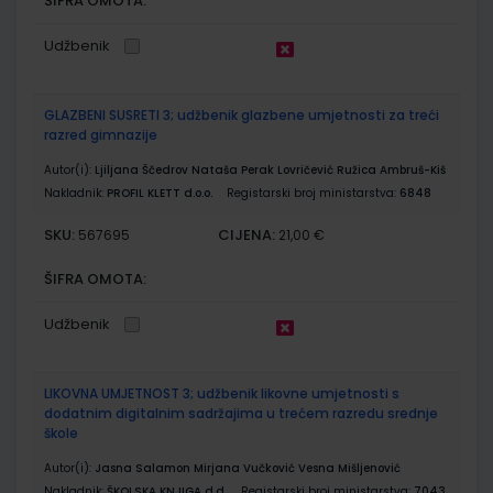
ŠIFRA OMOTA:
Udžbenik
GLAZBENI SUSRETI 3; udžbenik glazbene umjetnosti za treći
razred gimnazije
Autor(i):
Ljiljana Ščedrov Nataša Perak Lovričević Ružica Ambruš-Kiš
Nakladnik:
PROFIL KLETT d.o.o.
Registarski broj ministarstva:
6848
SKU:
CIJENA:
567695
21,00 €
ŠIFRA OMOTA:
Udžbenik
LIKOVNA UMJETNOST 3; udžbenik likovne umjetnosti s
dodatnim digitalnim sadržajima u trećem razredu srednje
škole
Autor(i):
Jasna Salamon Mirjana Vučković Vesna Mišljenović
Nakladnik:
ŠKOLSKA KNJIGA d.d.
Registarski broj ministarstva:
7043