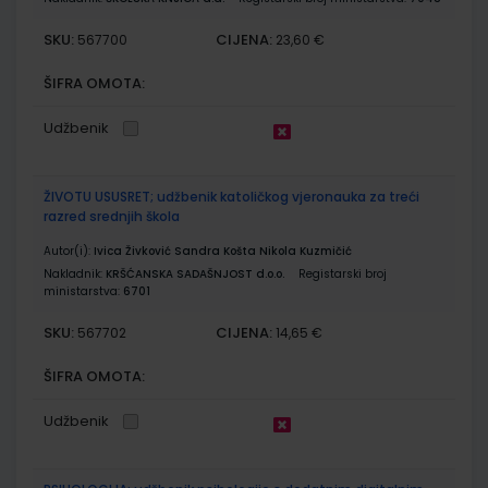
SKU:
CIJENA:
567700
23,60 €
ŠIFRA OMOTA:
Udžbenik
ŽIVOTU USUSRET; udžbenik katoličkog vjeronauka za treći
razred srednjih škola
Autor(i):
Ivica Živković Sandra Košta Nikola Kuzmičić
Nakladnik:
KRŠĆANSKA SADAŠNJOST d.o.o.
Registarski broj
ministarstva:
6701
SKU:
CIJENA:
567702
14,65 €
ŠIFRA OMOTA:
Udžbenik