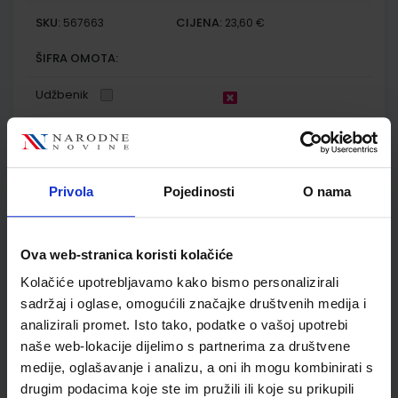
SKU:
CIJENA:
567663
23,60 €
ŠIFRA OMOTA:
Udžbenik
FIZIKA OKO NAS 3; zbirka zadataka za fiziku u trećem razredu
gimnazije
Privola
Pojedinosti
O nama
Autor(i):
Paar Hrlec Sambolek Vadlja Rešetar
Nakladnik:
ŠKOLSKA KNJIGA d.d.
Registarski broj ministarstva:
7010-
DOM
Ova web-stranica koristi kolačiće
SKU:
CIJENA:
567664
17,20 €
Kolačiće upotrebljavamo kako bismo personalizirali
ŠIFRA OMOTA:
sadržaj i oglase, omogućili značajke društvenih medija i
analizirali promet. Isto tako, podatke o vašoj upotrebi
Udžbenik
naše web-lokacije dijelimo s partnerima za društvene
medije, oglašavanje i analizu, a oni ih mogu kombinirati s
drugim podacima koje ste im pružili ili koje su prikupili
KEMIJA 3; udžbenik kemije za treći razred gimnazije