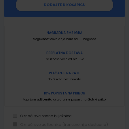
DODAJTE U KOŠARICU
NAGRADNA SMS IGRA
Mogućnost osvajanja neke od 101 nagrade
BESPLATNA DOSTAVA
Za iznose veće od 62,50€
PLAĆANJE NA RATE
do 12 rata bez kamata
10% POPUSTA NA PRIBOR
Kupnjom udžbenika ostvarujete popust na školski pribor
Označi sve radne bilježnice
Označi sve udžbenike (trenutno nije dostupno)