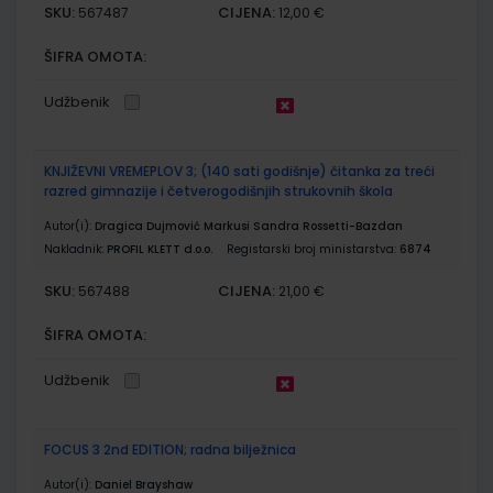
SKU:
CIJENA:
567487
12,00 €
ŠIFRA OMOTA:
Udžbenik
KNJIŽEVNI VREMEPLOV 3; (140 sati godišnje) čitanka za treći
razred gimnazije i četverogodišnjih strukovnih škola
Autor(i):
Dragica Dujmović Markusi Sandra Rossetti-Bazdan
Nakladnik:
PROFIL KLETT d.o.o.
Registarski broj ministarstva:
6874
SKU:
CIJENA:
567488
21,00 €
ŠIFRA OMOTA:
Udžbenik
FOCUS 3 2nd EDITION; radna bilježnica
Autor(i):
Daniel Brayshaw