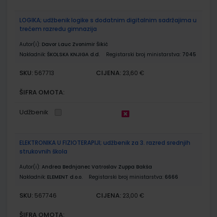
LOGIKA; udžbenik logike s dodatnim digitalnim sadržajima u
trećem razredu gimnazija
Autor(i):
Davor Lauc Zvonimir Šikić
Nakladnik:
ŠKOLSKA KNJIGA d.d.
Registarski broj ministarstva:
7045
SKU:
CIJENA:
567713
23,60 €
ŠIFRA OMOTA:
Udžbenik
ELEKTRONIKA U FIZIOTERAPIJI; udžbenik za 3. razred srednjih
strukovnih škola
Autor(i):
Andrea Bednjanec Vatroslav Zuppa Bakša
Nakladnik:
ELEMENT d.o.o.
Registarski broj ministarstva:
6666
SKU:
CIJENA:
567746
23,00 €
ŠIFRA OMOTA: