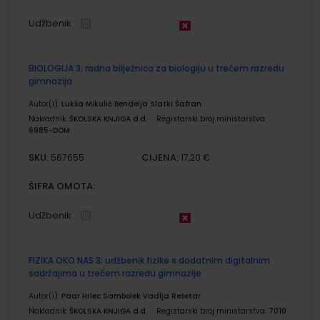
Udžbenik
BIOLOGIJA 3; radna bilježnica za biologiju u trećem razredu
gimnazija
Autor(i):
Lukša Mikulić Bendelja Slatki Šafran
Nakladnik:
ŠKOLSKA KNJIGA d.d.
Registarski broj ministarstva:
6985-DOM
SKU:
CIJENA:
567655
17,20 €
ŠIFRA OMOTA:
Udžbenik
FIZIKA OKO NAS 3; udžbenik fizike s dodatnim digitalnim
sadržajima u trećem razredu gimnazije
Autor(i):
Paar Hrlec Sambolek Vadlja Rešetar
Nakladnik:
ŠKOLSKA KNJIGA d.d.
Registarski broj ministarstva:
7010