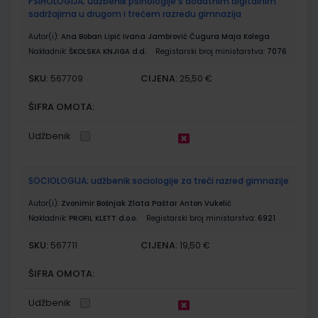
PSIHOLOGIJA; udžbenik psihologije s dodatnim digitalnim
sadržajima u drugom i trećem razredu gimnazija
Autor(i):
Ana Boban Lipić Ivana Jambrović Čugura Maja Kolega
Nakladnik:
ŠKOLSKA KNJIGA d.d.
Registarski broj ministarstva:
7076
SKU:
CIJENA:
567709
25,50 €
ŠIFRA OMOTA:
Udžbenik
SOCIOLOGIJA; udžbenik sociologije za treći razred gimnazije
Autor(i):
Zvonimir Bošnjak Zlata Paštar Anton Vukelić
Nakladnik:
PROFIL KLETT d.o.o.
Registarski broj ministarstva:
6921
SKU:
CIJENA:
567711
19,50 €
ŠIFRA OMOTA:
Udžbenik