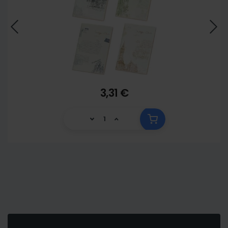
3,31 €