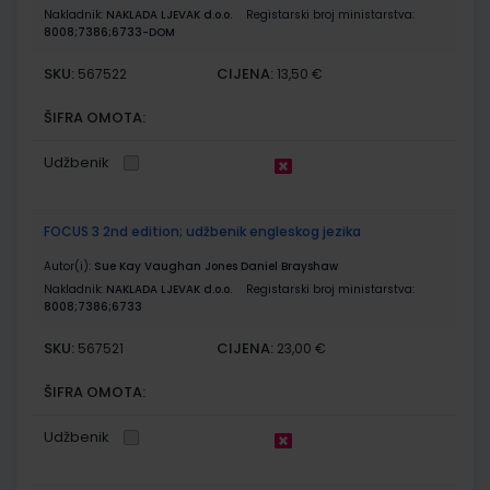
Nakladnik:
NAKLADA LJEVAK d.o.o.
Registarski broj ministarstva:
8008;7386;6733-DOM
SKU:
CIJENA:
567522
13,50 €
ŠIFRA OMOTA:
Udžbenik
FOCUS 3 2nd edition; udžbenik engleskog jezika
Autor(i):
Sue Kay Vaughan Jones Daniel Brayshaw
Nakladnik:
NAKLADA LJEVAK d.o.o.
Registarski broj ministarstva:
8008;7386;6733
SKU:
CIJENA:
567521
23,00 €
ŠIFRA OMOTA:
Udžbenik