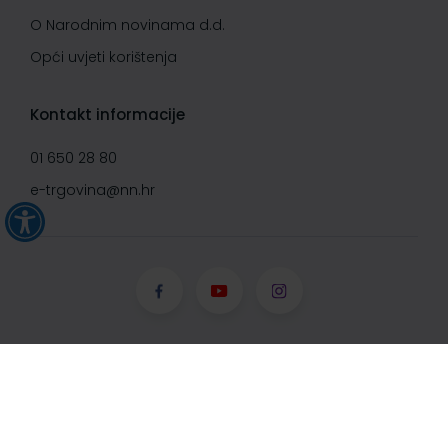
O Narodnim novinama d.d.
Opći uvjeti korištenja
Kontakt informacije
01 650 28 80
e-trgovina@nn.hr