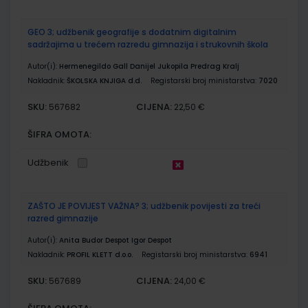
GEO 3; udžbenik geografije s dodatnim digitalnim
sadržajima u trećem razredu gimnazija i strukovnih škola
Autor(i):
Hermenegildo Gall Danijel Jukopila Predrag Kralj
Nakladnik:
ŠKOLSKA KNJIGA d.d.
Registarski broj ministarstva:
7020
SKU:
CIJENA:
567682
22,50 €
ŠIFRA OMOTA:
Udžbenik
ZAŠTO JE POVIJEST VAŽNA? 3; udžbenik povijesti za treći
razred gimnazije
Autor(i):
Anita Budor Despot Igor Despot
Nakladnik:
PROFIL KLETT d.o.o.
Registarski broj ministarstva:
6941
SKU:
CIJENA:
567689
24,00 €