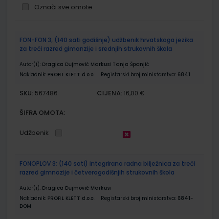
Označi sve omote
Grupirani
FON-FON 3; (140 sati godišnje) udžbenik hrvatskoga jezika
proizvodi
za treći razred gimanzije i srednjih strukovnih škola
Autor(i):
Dragica Dujmović Markusi Tanja Španjić
Nakladnik:
PROFIL KLETT d.o.o.
Registarski broj ministarstva:
6841
SKU:
CIJENA:
567486
16,00 €
ŠIFRA OMOTA:
Udžbenik
FONOPLOV 3; (140 sati) integrirana radna bilježnica za treći
razred gimnazije i četverogodišnjih strukovnih škola
Autor(i):
Dragica Dujmović Markusi
Nakladnik:
PROFIL KLETT d.o.o.
Registarski broj ministarstva:
6841-
DOM