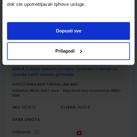
dok ste upotrebljavali njihove usluge.
Autor(i):
Habuš Barić Tominac Liber Bajić
Nakladnik:
PROFIL KLETT d.o.o.
Registarski broj ministarstva:
6866
SKU:
CIJENA:
567674
22,50 €
Dopusti sve
ŠIFRA OMOTA:
Udžbenik
Prilagodi
KEMIJA 3; zbirka riješenih primjera i zadataka iz kemije za
učenike trećih razreda gimnazije
Autor(i):
Habuš Barić Tominac Liber Bajić
Nakladnik:
PROFIL KLETT d.o.o.
Registarski broj ministarstva:
6866-
DOM
SKU:
CIJENA:
567675
14,00 €
ŠIFRA OMOTA:
Udžbenik