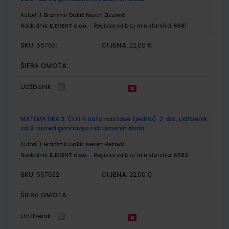
Autor(i):
Branimir Dakić Neven Elezović
Nakladnik:
ELEMENT d.o.o.
Registarski broj ministarstva:
6681
SKU:
CIJENA:
567631
22,00 €
ŠIFRA OMOTA:
Udžbenik
MATEMATIKA 3; (3 ili 4 sata nastave tjedno), 2. dio, udžbenik
za 3. razred gimnazija i strukovnih škola
Autor(i):
Branimir Dakić Neven Elezović
Nakladnik:
ELEMENT d.o.o.
Registarski broj ministarstva:
6682
SKU:
CIJENA:
567632
22,00 €
ŠIFRA OMOTA:
Udžbenik