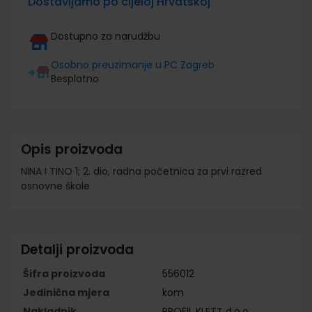
Dostavljamo po cijeloj Hrvatskoj
Dostupno za narudžbu
Osobno preuzimanje u PC Zagreb
Besplatno
Opis proizvoda
NINA I TINO 1; 2. dio, radna početnica za prvi razred
osnovne škole
Detalji proizvoda
Šifra proizvoda
556012
Jedinična mjera
kom
Nakladnik
PROFIL KLETT d.o.o.