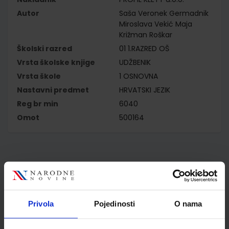
Autor
Saša Veronek Germadnik
Miroslava Vekić Maja
Križman Roškar
Školski razred
01 1.RAZRED OŠ
Vrsta školske knjige
UDŽBENIK
Vrsta škole
1 OSNOVNA
Nastavni predmet
HRVATSKI JEZIK
Reg br min
6040
Omot
500164
Kupci najčešće biraju..
Privola
Pojedinosti
O nama