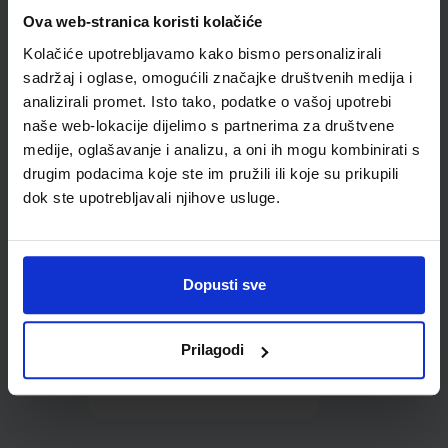
Omot PVC za školske
Ova web-stranica koristi kolačiće
udžbenike; dimenzije
Kolačiće upotrebljavamo kako bismo personalizirali
433x304; tip 164
sadržaj i oglase, omogućili značajke društvenih medija i
analizirali promet. Isto tako, podatke o vašoj upotrebi
naše web-lokacije dijelimo s partnerima za društvene
medije, oglašavanje i analizu, a oni ih mogu kombinirati s
drugim podacima koje ste im pružili ili koje su prikupili
dok ste upotrebljavali njihove usluge.
0,85 €
Dopusti sve
Prilagodi