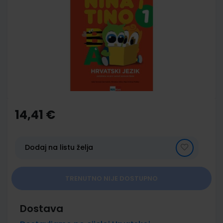
end
of
the
images
gallery
Skip
to
the
14,41 €
beginning
of
the
images
Dodaj na listu želja
gallery
TRENUTNO NIJE DOSTUPNO
Dostava