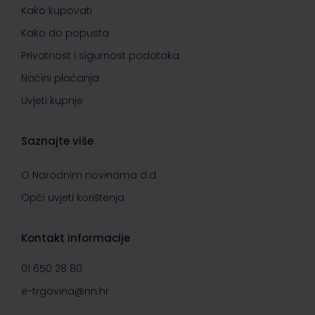
Kako kupovati
Kako do popusta
Privatnost i sigurnost podataka
Načini plaćanja
Uvjeti kupnje
Saznajte više
O Narodnim novinama d.d.
Opći uvjeti korištenja
Kontakt informacije
01 650 28 80
e-trgovina@nn.hr