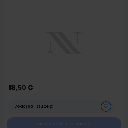
Skip
to
the
end
of
the
images
gallery
Skip
to
the
18,50 €
beginning
of
the
images
Dodaj na listu želja
gallery
TRENUTNO NIJE DOSTUPNO