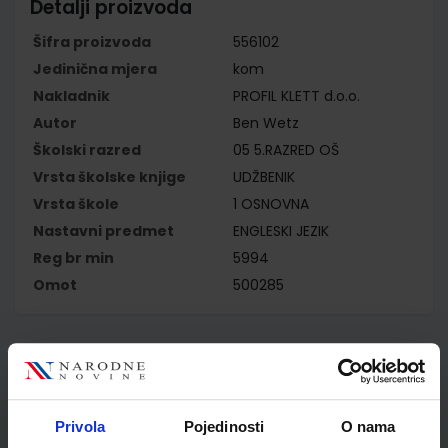
Detalji proizvoda
Šifra proizvoda
556102
Jedinična mjera
kom
Nakladnik
PROFIL KLETT d.o.o.
Autor
Ben Wetz
Školski razred
05 5.RAZRED OŠ
Vrsta školske knjige
UDŽBENIK
Vrsta škole
1 OSNOVNA
Nastavni predmet
ENGLESKI JEZIK
Reg br min
5994
Omot
500285
Kupci najčešće biraju..
Privola
Pojedinosti
O nama