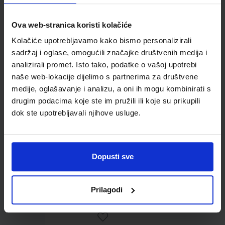
Ova web-stranica koristi kolačiće
Omot PVC za školske
Kolačiće upotrebljavamo kako bismo personalizirali
udžbenike; dimenzije
sadržaj i oglase, omogućili značajke društvenih medija i
452x282; tip 285
analizirali promet. Isto tako, podatke o vašoj upotrebi
naše web-lokacije dijelimo s partnerima za društvene
medije, oglašavanje i analizu, a oni ih mogu kombinirati s
drugim podacima koje ste im pružili ili koje su prikupili
dok ste upotrebljavali njihove usluge.
Dopusti sve
0,85 €
Prilagodi