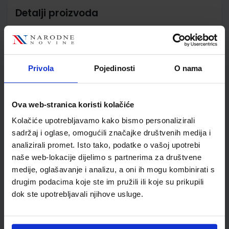
Detalji proizvoda
Šifra proizvoda
556390
Jedinična mjera
kom
Nakladnik
PROFIL KLETT d.o.o.
Privola
Pojedinosti
O nama
Autor
Mike Sayer Rachael
Roberts
Školski razred
10 1.RAZRED SŠ
Ova web-stranica koristi kolačiće
Vrsta školske knjige
RADNA BILJEŽNICA
Kolačiće upotrebljavamo kako bismo personalizirali
Vrsta škole
3 STRUKOVNA
sadržaj i oglase, omogućili značajke društvenih medija i
Nastavni predmet
ENGLESKI JEZIK
analizirali promet. Isto tako, podatke o vašoj upotrebi
Reg br min
6291-DOM
naše web-lokacije dijelimo s partnerima za društvene
medije, oglašavanje i analizu, a oni ih mogu kombinirati s
drugim podacima koje ste im pružili ili koje su prikupili
dok ste upotrebljavali njihove usluge.