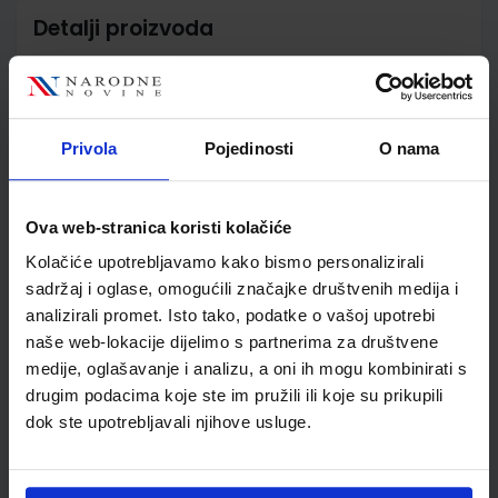
Detalji proizvoda
Šifra proizvoda
567105
Jedinična mjera
kom
Nakladnik
ALFA d.d.
Privola
Pojedinosti
O nama
Autor
Glasnović Gracin Žokalj
Soucie
Školski razred
02 2.RAZRED OŠ
Ova web-stranica koristi kolačiće
Vrsta školske knjige
UDŽBENIK
Kolačiće upotrebljavamo kako bismo personalizirali
Vrsta škole
1 OSNOVNA
sadržaj i oglase, omogućili značajke društvenih medija i
Nastavni predmet
MATEMATIKA PP
analizirali promet. Isto tako, podatke o vašoj upotrebi
Reg br min
6550
naše web-lokacije dijelimo s partnerima za društvene
medije, oglašavanje i analizu, a oni ih mogu kombinirati s
drugim podacima koje ste im pružili ili koje su prikupili
dok ste upotrebljavali njihove usluge.