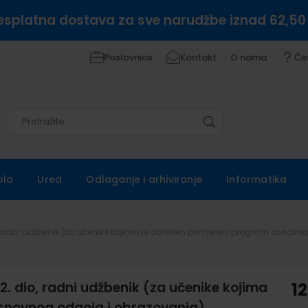
esplatna dostava za sve narudžbe iznad 62,50
Poslovnice
Kontakt
O nama
Če
Pretražite
Pretražite
ola
Ured
Odlaganje i arhiviranje
Informatika
 radni udžbenik (za učenike kojima je određen primjereni program osnovn
 dio, radni udžbenik (za učenike kojima
12
osnovnog odgoja i obrazovanja)