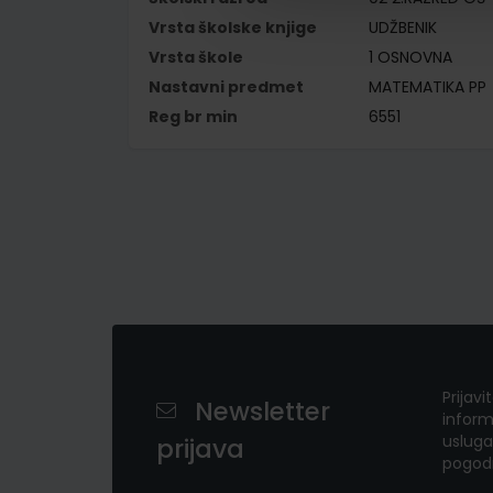
Vrsta školske knjige
UDŽBENIK
Vrsta škole
1 OSNOVNA
Nastavni predmet
MATEMATIKA PP
Reg br min
6551
Prijavi
Newsletter
inform
usluga
prijava
pogod