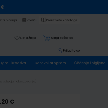
 €
sta pitanja
Vodiči
Preuzmite kataloge
Lista želja
Moja košarica
Prijavite se
Igra i kreativa
Darovni program
Čišćenje i higijena
og odgoja i obrazovanja)
,20 €