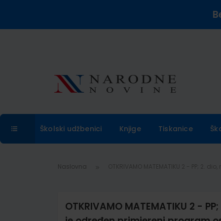
B
Školski udžbenici
Knjige
Tiskanice
Šk
Naslovna
OTKRIVAMO MATEMATIKU 2 - PP; 2. dio,
OTKRIVAMO MATEMATIKU 2 - PP; 2.
je određen primjereni program 