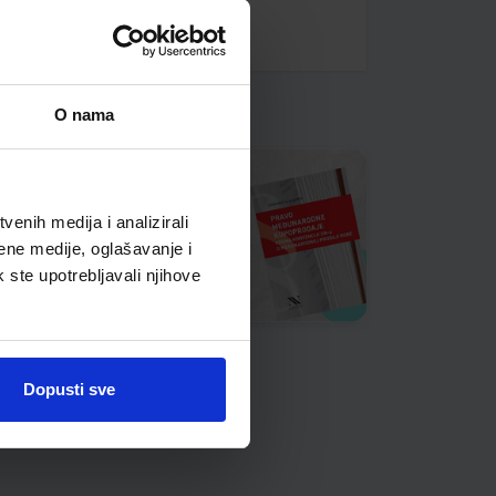
O nama
enih medija i analizirali
ene medije, oglašavanje i
k ste upotrebljavali njihove
Dopusti sve