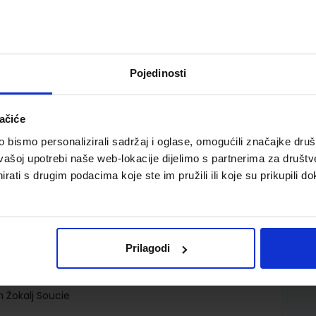
Pojedinosti
ačiće
džbenik (za učenike kojima je određen primjereni
bismo personalizirali sadržaj i oglase, omogućili značajke društv
vašoj upotrebi naše web-lokacije dijelimo s partnerima za društv
rati s drugim podacima koje ste im pružili ili koje su prikupili do
Prilagodi
n Žokalj Soucie