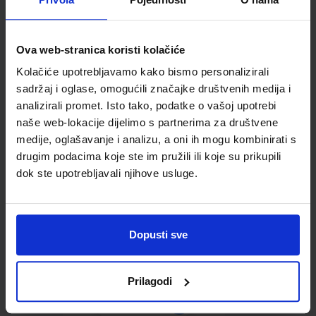
Kupci najčešće biraju..
Ova web-stranica koristi kolačiće
Kolačiće upotrebljavamo kako bismo personalizirali
Omot PVC za školske
sadržaj i oglase, omogućili značajke društvenih medija i
udžbenike; dimenzije
analizirali promet. Isto tako, podatke o vašoj upotrebi
413x287; tip 239
naše web-lokacije dijelimo s partnerima za društvene
medije, oglašavanje i analizu, a oni ih mogu kombinirati s
drugim podacima koje ste im pružili ili koje su prikupili
dok ste upotrebljavali njihove usluge.
Dopusti sve
0,85 €
Prilagodi