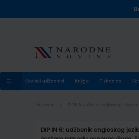
B
Školski udžbenici
Knjige
Tiskanice
Šk
Naslovna
DIP IN 6; udžbenik engleskog jezika 
DIP IN 6; udžbenik engleskog jez
šestom razredu osnovne škole, š