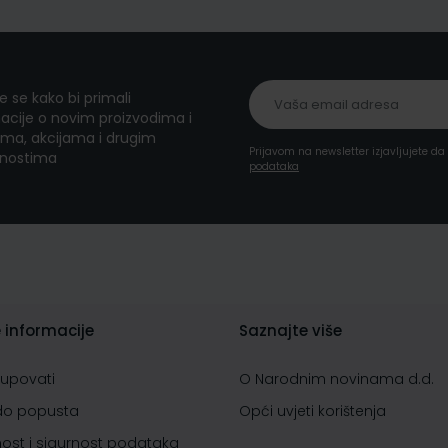
te se kako bi primali
acije o novim proizvodima i
ma, akcijama i drugim
Prijavom na newsletter izjavljujete d
nostima
podataka
 informacije
Saznajte više
kupovati
O Narodnim novinama d.d.
do popusta
Opći uvjeti korištenja
nost i sigurnost podataka