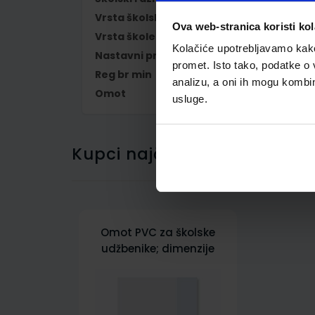
Vrsta školske knjige
UDŽBENIK
Ova web-stranica koristi kol
Vrsta škole
1 OSNOVNA
Kolačiće upotrebljavamo kako 
Nastavni predmet
ENGLESKI JEZIK
promet. Isto tako, podatke o 
Reg br min
6996
analizu, a oni ih mogu kombini
Omot
500163
usluge.
Kupci najčešće biraju..
Omot PVC za školske
udžbenike; dimenzije
433x287; tip 163