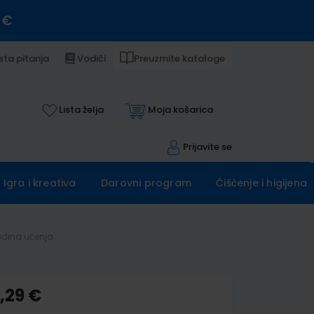
 €
sta pitanja
Vodiči
Preuzmite kataloge
Lista želja
Moja košarica
Prijavite se
Igra i kreativa
Darovni program
Čišćenje i higijena
godina učenja
,29 €