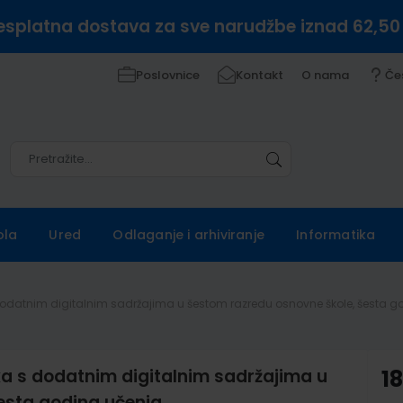
esplatna dostava za sve narudžbe iznad 62,50
Poslovnice
Kontakt
O nama
Če
Pretražite
Pretražite
ola
Ured
Odlaganje i arhiviranje
Informatika
s dodatnim digitalnim sadržajima u šestom razredu osnovne škole, šesta 
ika s dodatnim digitalnim sadržajima u
18
esta godina učenja