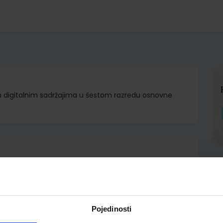
im digitalnim sadržajima u šestom razredu osnovne
d.d.
Pojedinosti