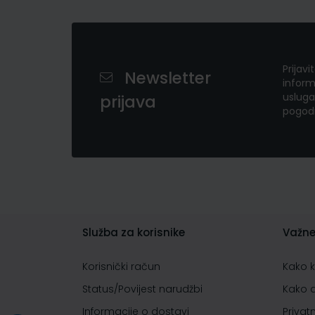
Prijavi
Newsletter
inform
usluga
prijava
pogod
Služba za korisnike
Važne
Korisnički račun
Kako 
Status/Povijest narudžbi
Kako 
Informacije o dostavi
Privat