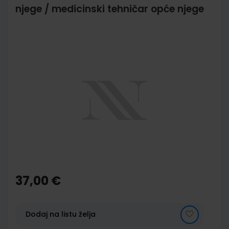
njege / medicinski tehničar opće njege
Skip
to
the
end
of
the
images
gallery
Skip
to
the
37,00 €
beginning
of
the
images
Dodaj na listu želja
gallery