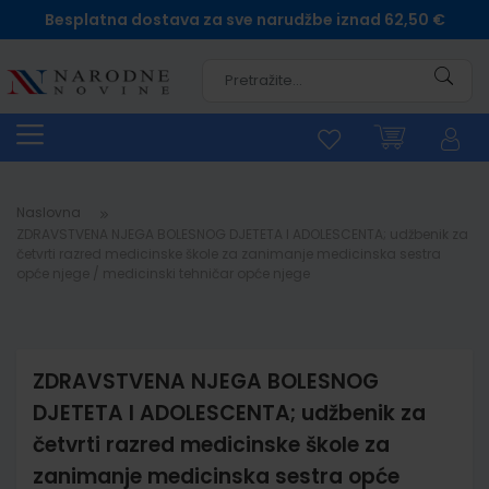
Besplatna dostava za sve narudžbe iznad 62,50 €
Pretra
Naslovna
ZDRAVSTVENA NJEGA BOLESNOG DJETETA I ADOLESCENTA; udžbenik za
četvrti razred medicinske škole za zanimanje medicinska sestra
opće njege / medicinski tehničar opće njege
ZDRAVSTVENA NJEGA BOLESNOG
DJETETA I ADOLESCENTA; udžbenik za
četvrti razred medicinske škole za
zanimanje medicinska sestra opće