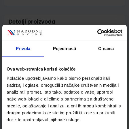
Detalji proizvoda
Šifra proizvoda
567751
Jedinična mjera
kom
Nakladnik
MEDICINSKA NAKLADA
Privola
Pojedinosti
O nama
d.o.o.
Autor
Iva Filipušić Ivana Horvat
Monika Lovrek Seničić
Ova web-stranica koristi kolačiće
Školski razred
40 4.RAZRED SŠ
Kolačiće upotrebljavamo kako bismo personalizirali
Vrsta školske knjige
UDŽBENIK
sadržaj i oglase, omogućili značajke društvenih medija i
Vrsta škole
3 STRUKOVNA
analizirali promet. Isto tako, podatke o vašoj upotrebi
Nastavni predmet
ZDRAVST. I MED.ŠKOLE
naše web-lokacije dijelimo s partnerima za društvene
Reg br min
6707
medije, oglašavanje i analizu, a oni ih mogu kombinirati s
drugim podacima koje ste im pružili ili koje su prikupili
dok ste upotrebljavali njihove usluge.