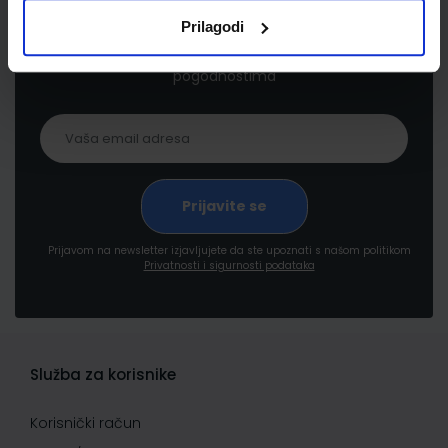
Prilagodi
Prijavite se kako bi primali informacije o novim
proizvodima i uslugama, akcijama i drugim
pogodnostima
Prijavom na newsletter izjavljujete da ste upoznati s našom politikom
Privatnosti i sigurnosti podataka
Služba za korisnike
Korisnički račun