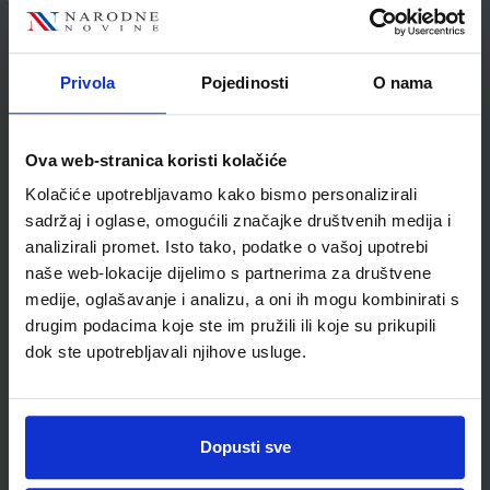
Jedinična mjera
kom
Nakladnik
ŠKOLSKA KNJIGA d.d.
Autor
Grupa autora
Privola
Pojedinosti
O nama
Školski razred
03 3.RAZRED OŠ
Vrsta školske knjige
RADNA BILJEŽNICA
Ova web-stranica koristi kolačiće
Vrsta škole
1 OSNOVNA
Kolačiće upotrebljavamo kako bismo personalizirali
Nastavni predmet
ENGLESKI JEZIK PP
sadržaj i oglase, omogućili značajke društvenih medija i
analizirali promet. Isto tako, podatke o vašoj upotrebi
naše web-lokacije dijelimo s partnerima za društvene
medije, oglašavanje i analizu, a oni ih mogu kombinirati s
drugim podacima koje ste im pružili ili koje su prikupili
dok ste upotrebljavali njihove usluge.
Dopusti sve
Newsletter prijava