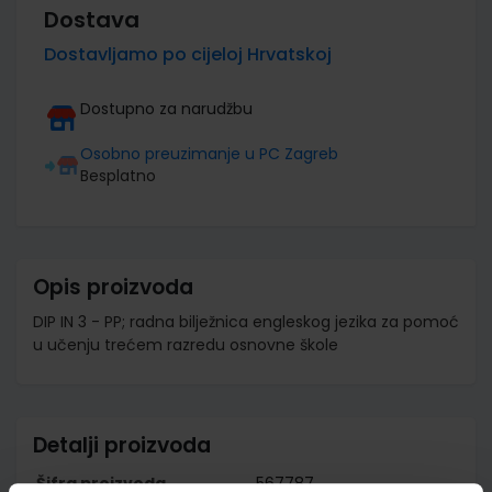
Dostava
Dostavljamo po cijeloj Hrvatskoj
Dostupno za narudžbu
Osobno preuzimanje u PC Zagreb
Besplatno
Opis proizvoda
DIP IN 3 - PP; radna bilježnica engleskog jezika za pomoć
u učenju trećem razredu osnovne škole
Detalji proizvoda
Šifra proizvoda
567787