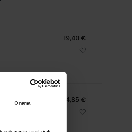
19,40 €
24,85 €
O nama
va:
enih medija i analizirali