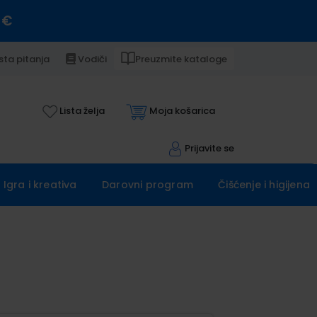
 €
sta pitanja
Vodiči
Preuzmite kataloge
Lista želja
Moja košarica
Prijavite se
Igra i kreativa
Darovni program
Čišćenje i higijena