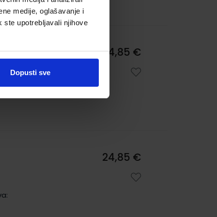
ene medije, oglašavanje i
k ste upotrebljavali njihove
24,85 €
Dopusti sve
va:
24,85 €
va: