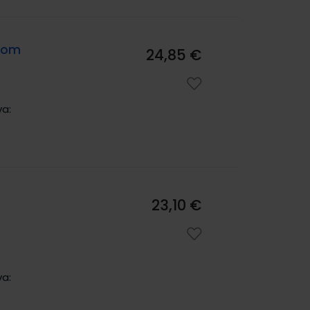
-Rom
24,85 €
va:
23,10 €
va: