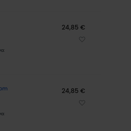
24,85 €
va:
Rom
24,85 €
va: