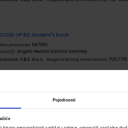
CLOSE-UP B2; student's book
Šifra proizvoda:
567551
Autor(i):
Angela Healan Katrina Gormley
Nakladnik:
V.B.Z. d.o.o.
Registarski broj ministarstva:
7121;7710
ENGLISH FOR BANKING AND FINANCE 1; CB + CD-Rom
Pojedinosti
Šifra proizvoda:
596359
Autor(i):
Rosemary Richey
Nakladnik:
NAKLADA LJEVAK d.o.o.
Registarski broj ministarst
ačiće
8163
bismo personalizirali sadržaj i oglase, omogućili značajke društv