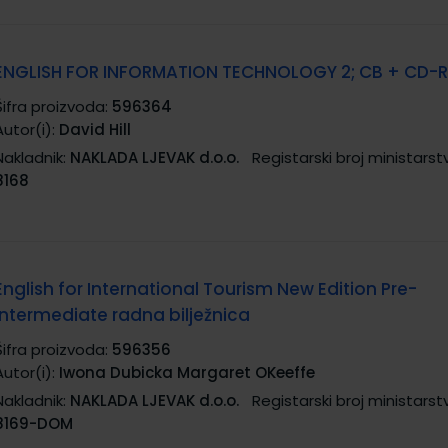
ENGLISH FOR INFORMATION TECHNOLOGY 2; CB + CD
Šifra proizvoda:
596364
Autor(i):
David Hill
Nakladnik:
NAKLADA LJEVAK d.o.o.
Registarski broj ministarst
8168
English for International Tourism New Edition Pre-
Intermediate radna bilježnica
Šifra proizvoda:
596356
Autor(i):
Iwona Dubicka Margaret OKeeffe
Nakladnik:
NAKLADA LJEVAK d.o.o.
Registarski broj ministarst
8169-DOM