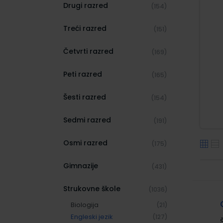
Drugi razred
(154)
Treći razred
(151)
Četvrti razred
(169)
Peti razred
(165)
Šesti razred
(154)
Sedmi razred
(191)
Osmi razred
(175)
Gimnazije
(431)
Strukovne škole
(1036)
Biologija
(21)
Engleski jezik
(127)