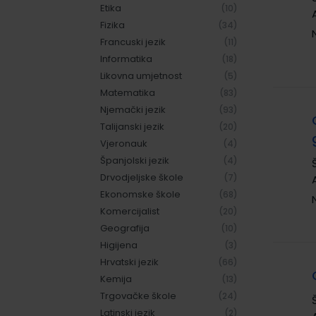
Etika
(10)
Fizika
(34)
Francuski jezik
(11)
Informatika
(18)
Likovna umjetnost
(5)
Matematika
(83)
Njemački jezik
(93)
Talijanski jezik
(20)
Vjeronauk
(4)
Španjolski jezik
(4)
Drvodjeljske škole
(7)
Ekonomske škole
(68)
Komercijalist
(20)
Geografija
(10)
Higijena
(3)
Hrvatski jezik
(66)
Kemija
(13)
Trgovačke škole
(24)
Latinski jezik
(2)