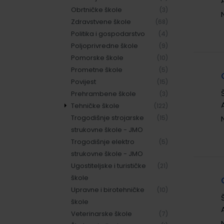
Obrtničke škole
(3)
Zdravstvene škole
(68)
Politika i gospodarstvo
(4)
Poljoprivredne škole
(9)
Pomorske škole
(10)
Prometne škole
(5)
Povijest
(15)
Prehrambene škole
(3)
Tehničke škole
(122)
Trogodišnje strojarske
područje
(78)
(15)
strukovne škole - JMO
elektrotehnike
Trogodišnje elektro
područje strojarstva
(41)
(5)
strukovne škole - JMO
područje graditeljstva
(2)
Ugostiteljske i turističke
(21)
škole
Upravne i birotehničke
(10)
škole
Veterinarske škole
(7)