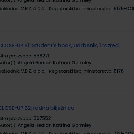
Autor(i):
Angela Healan Katrina Gormley
Nakladnik:
V.B.Z. d.o.o.
Registarski broj ministarstva:
6176-D
CLOSE-UP B1; Student's book, udžbenik, 1 razred
Šifra proizvoda:
556271
Autor(i):
Angela Healan Katrina Gormley
Nakladnik:
V.B.Z. d.o.o.
Registarski broj ministarstva:
6176
CLOSE-UP B2; radna bilježnica
Šifra proizvoda:
567552
Autor(i):
Angela Healan Katrina Gormley
Nakladnik:
V.B.Z. d.o.o.
Registarski broj ministarstva:
7121-DO