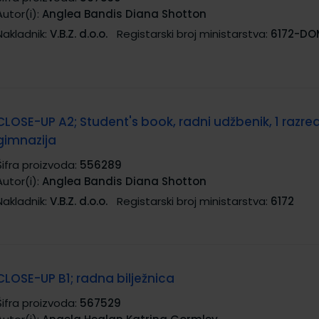
Autor(i):
Anglea Bandis Diana Shotton
Nakladnik:
V.B.Z. d.o.o.
Registarski broj ministarstva:
6172-DO
CLOSE-UP A2; Student's book, radni udžbenik, 1 razred
gimnazija
Šifra proizvoda:
556289
Autor(i):
Anglea Bandis Diana Shotton
Nakladnik:
V.B.Z. d.o.o.
Registarski broj ministarstva:
6172
CLOSE-UP B1; radna bilježnica
Šifra proizvoda:
567529