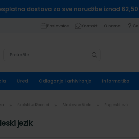
esplatna dostava za sve narudžbe iznad 62,50
Poslovnice
Kontakt
O nama
Če
Pretražite
Pretražite
ola
Ured
Odlaganje i arhiviranje
Informatika
vna
Školski udžbenici
Strukovne škole
Engleski jezik
eski jezik