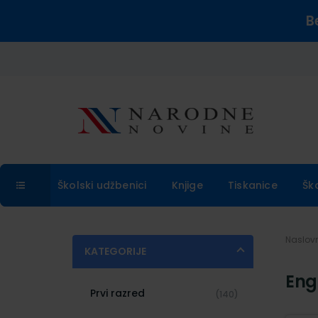
B
Školski udžbenici
Knjige
Tiskanice
Šk
Naslo
KATEGORIJE
Engl
Prvi razred
(140)