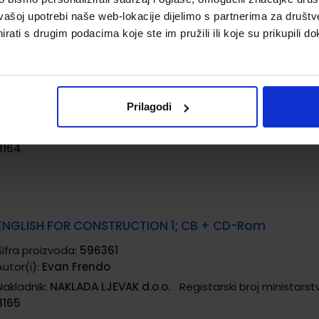
vašoj upotrebi naše web-lokacije dijelimo s partnerima za društv
rati s drugim podacima koje ste im pružili ili koje su prikupili do
ENGLISH FOR BANKING AND FINANCE 2; CB + CD-Rom
Šifra proizvoda:
596360
Prilagodi
Autor(i):
Marjorie Rosenberg
Nakladnik:
NAKLADA LJEVAK d.o.o.
Registarski broj ministarst
8164
ENGLISH FOR CONSTRUCTION 1; CB + CD-Rom
Šifra proizvoda:
596361
Autor(i):
Evan Frendo
Nakladnik:
NAKLADA LJEVAK d.o.o.
Registarski broj ministarst
8165