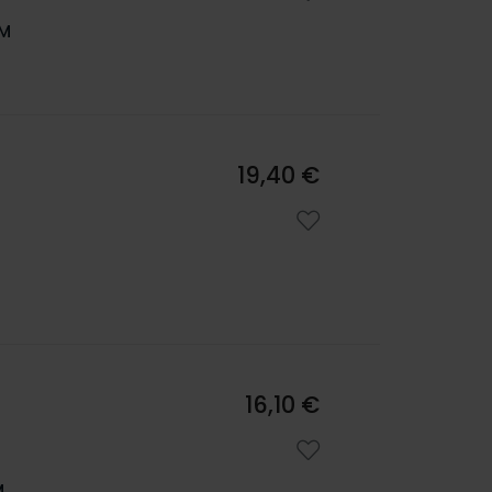
OM
19,40 €
16,10 €
M