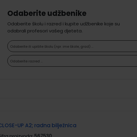
Odaberite udžbenike
Odaberite školu i razred i kupite udžbenike koje su
odabrali profesori vašeg djeteta.
Odaberite ili upišite školu (npr. ime škole, grad) ...
Odaberite razred ...
CLOSE-UP A2; radna bilježnica
Šifra proizvoda:
567530