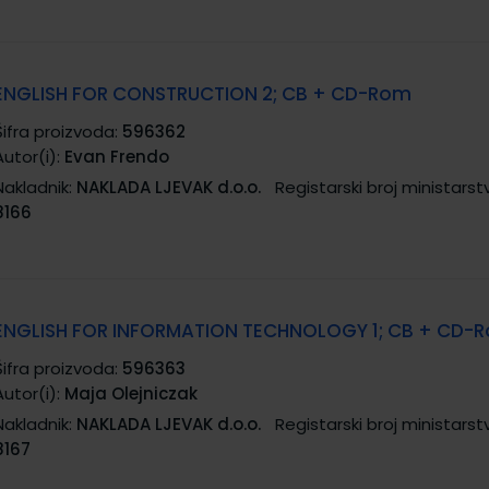
ENGLISH FOR CONSTRUCTION 2; CB + CD-Rom
Šifra proizvoda:
596362
Autor(i):
Evan Frendo
Nakladnik:
NAKLADA LJEVAK d.o.o.
Registarski broj ministarst
8166
ENGLISH FOR INFORMATION TECHNOLOGY 1; CB + CD-
Šifra proizvoda:
596363
Autor(i):
Maja Olejniczak
Nakladnik:
NAKLADA LJEVAK d.o.o.
Registarski broj ministarst
8167